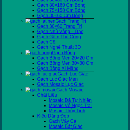
Gạch 80×160 Cm Bóng
Gạch 75×150 Cm Bóng
Gạch 30×60 Cm Bóng
Gạch Trang Trí
Gạch 30×60 Trang Trí
Gạch Nhủ Vàng – Bạc
Gạch Gốm Thủ Công
Gạch Cổ
Gạch Nghệ Thuật 3D
Gạch Bông
Gạch Bông Men 20×20 Cm
Gạch Bông Men 30×30 Cm
Gạch Bông Xi Măng
Gạch Lục Giác
Gạch Lục Giác Men
Gạch Mosaic Lục Giác
Gạch Mosaic
Chất Liệu
Mosaic Đá Tự Nhiên
Mosaic Vỏ Ngọc Trai
Mosaic Thủy Tinh
Kiểu Dáng Đẹp
Gạch Vảy Cá
Mosaic Bát Giác