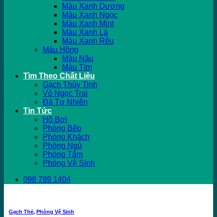
Màu Xanh Dương
Màu Xanh Ngọc
Màu Xanh Mint
Màu Xanh Lá
Màu Xanh Rêu
Màu Hồng
Màu Nâu
Màu Tím
Tìm Theo Chất Liệu
Gạch Thủy Tinh
Vỏ Ngọc Trai
Đá Tự Nhiên
Tin Tức
Hồ Bơi
Phòng Bếp
Phòng Khách
Phòng Ngủ
Phòng Tắm
Phòng Vệ Sinh
098 789 1404
Gạch Thẻ
,
Phòng Vệ Sinh