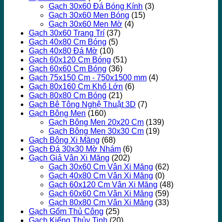
Gạch 30x60 Đá Bóng Kính
(3)
Gạch 30x60 Men Bóng
(15)
Gạch 30x60 Men Mờ
(4)
Gạch 30x60 Trang Trí
(37)
Gạch 40x80 Cm Bóng
(5)
Gạch 40x80 Đá Mờ
(10)
Gạch 60x120 Cm Bóng
(51)
Gạch 60x60 Cm Bóng
(36)
Gạch 75x150 Cm - 750x1500 mm
(4)
Gạch 80x160 Cm Khổ Lớn
(6)
Gạch 80x80 Cm Bóng
(21)
Gạch Bê Tông Nghệ Thuật 3D
(7)
Gạch Bông Men
(160)
Gạch Bông Men 20x20 Cm
(139)
Gạch Bông Men 30x30 Cm
(19)
Gạch Bông Xi Măng
(68)
Gạch Đá 30x30 Mờ Nhám
(6)
Gạch Giả Vân Xi Măng
(202)
Gạch 30x60 Cm Vân Xi Măng
(62)
Gạch 40x80 Cm Vân Xi Măng
(0)
Gạch 60x120 Cm Vân Xi Măng
(48)
Gạch 60x60 Cm Vân Xi Măng
(59)
Gạch 80x80 Cm Vân Xi Măng
(33)
Gạch Gốm Thủ Công
(25)
Gạch Kiếng Thủy Tinh
(20)