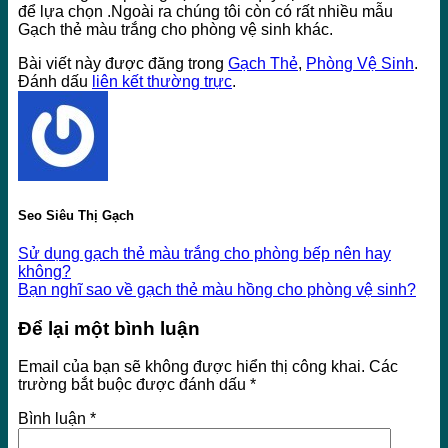
để lựa chọn .Ngoài ra chúng tôi còn có rất nhiều mẫu
Gạch thẻ màu trắng cho phòng vệ sinh khác.
Bài viết này được đăng trong
Gạch Thẻ
,
Phòng Vệ Sinh
.
Đánh dấu
liên kết thường trực
.
Seo Siêu Thị Gạch
Sử dụng gạch thẻ màu trắng cho phòng bếp nên hay
không?
Bạn nghĩ sao về gạch thẻ màu hồng cho phòng vệ sinh?
Để lại một bình luận
Email của bạn sẽ không được hiển thị công khai.
Các
trường bắt buộc được đánh dấu
*
Bình luận
*