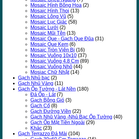
Mosaic Hình Bông Hoa
(2)
Mosaic Hình Thoi
(13)
Mosaic Lông Vũ
(5)
Mosaic Lục Giác
(58)
Mosaic Lưới
(2)
Mosaic Mũi Tên
(13)
Mosaic Que - Gạch Que Đũa
(31)
Mosaic Que Kem
(6)
Mosaic Tròn Viên Bi
(16)
Mosaic Vuông 10x10
(37)
Mosaic Vuông 4.8 Cm
(89)
Mosaic Vuông Nhỏ
(44)
Mosiac Chữ Nhật
(14)
Gạch Nhủ bạc
(2)
Gạch Nhủ Vàng
(11)
Gạch Ốp Tường - Lát Nền
(180)
Đá Ốp - Lát
(7)
Gạch Bông Gió
(3)
Gạch Cổ
(8)
Gạch Đường Viền
(22)
Gạch Nhũ Vàng -Nhủ Bạc Ốp Tường
(40)
Gạch Ốp Mặt Tiền Ngoài
(29)
Khác
(23)
Gạch Terrazzo Đá Mài
(104)