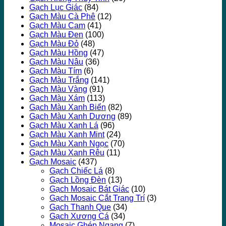
Gạch Lục Giác
(84)
Gạch Màu Cà Phê
(12)
Gạch Màu Cam
(41)
Gạch Màu Đen
(100)
Gạch Màu Đỏ
(48)
Gạch Màu Hồng
(47)
Gạch Màu Nâu
(36)
Gạch Màu Tím
(6)
Gạch Màu Trắng
(141)
Gạch Màu Vàng
(91)
Gạch Màu Xám
(113)
Gạch Màu Xanh Biển
(82)
Gạch Màu Xanh Dương
(89)
Gạch Màu Xanh Lá
(96)
Gạch Màu Xanh Mint
(24)
Gạch Màu Xanh Ngọc
(70)
Gạch Màu Xanh Rêu
(11)
Gạch Mosaic
(437)
Gạch Chiếc Lá
(8)
Gạch Lồng Đèn
(13)
Gạch Mosaic Bát Giác
(10)
Gạch Mosaic Cắt Trang Trí
(3)
Gạch Thanh Que
(34)
Gạch Xương Cá
(34)
Mosaic Ghép Ngang
(7)