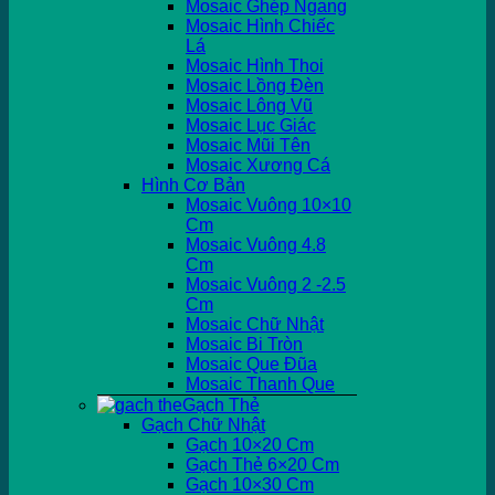
Mosaic Ghép Ngang
Mosaic Hình Chiếc
Lá
Mosaic Hình Thoi
Mosaic Lồng Đèn
Mosaic Lông Vũ
Mosaic Lục Giác
Mosaic Mũi Tên
Mosaic Xương Cá
Hình Cơ Bản
Mosaic Vuông 10×10
Cm
Mosaic Vuông 4.8
Cm
Mosaic Vuông 2 -2.5
Cm
Mosaic Chữ Nhật
Mosaic Bi Tròn
Mosaic Que Đũa
Mosaic Thanh Que
Gạch Thẻ
Gạch Chữ Nhật
Gạch 10×20 Cm
Gạch Thẻ 6×20 Cm
Gạch 10×30 Cm