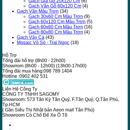
Gạch Giả Gỗ 20x120 Cm
(6)
Gạch Vân Gỗ 60x120 Cm
(4)
Gạch Vân Màu Trơn
(34)
Gạch 30x60 Cm Màu Trơn
(9)
Gạch 60x120 Cm Màu Trơn
(5)
Gạch 60x60 Cm Màu Trơn
(16)
Gạch 80x80 Cm Màu Trơn
(4)
Gạch Vảy Cá
(43)
Mosaic Vỏ Sò - Trai Ngọc
(18)
Hỗ Trợ
Tổng đài hỗ trợ (8h00 - 22h00)
Showrrom (8h00 - 12h00) (13h00-17h00)
Tổng đài mua hàng:098 789 1404
Hotline :0902 402 531
Liên Hệ Công Ty
CÔNG TY TNHH SAGOMY
Showroom: 573 Tân Kỳ Tân Quý, F.Tân Quý, Q.Tân Phú,
Tp.HCM
( Gần Siêu Thị Nhật bản Aeon mall Tân Phú)
Showroom Có Chổ Để Xe Ô Tô