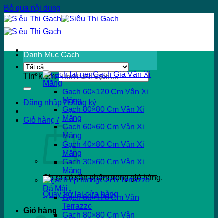
Bỏ qua nội dung
Danh Mục Gạch
Gạch Giả Vân Xi
Tìm kiếm:
Măng
Gạch 60×120 Cm Vân Xi
Măng
Đăng nhập / Đăng ký
Gạch 80×80 Cm Vân Xi
Măng
Giỏ hàng /
Gạch 60×60 Cm Vân Xi
Măng
Gạch 40×80 Cm Vân Xi
Măng
Gạch 30×60 Cm Vân Xi
Măng
Chưa có sản phẩm trong giỏ hàng.
Gạch Terrazzo
Đá Mài
Quay trở lại cửa hàng
Gạch 60×120 Cm Vân
Terrazzo
Giỏ hàng
Gạch 80×80 Cm Vân