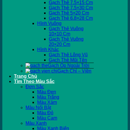
Gạch Thẻ 7.5×15 Cm
Gạch Thẻ 7.5×30 Cm
Gạch Thẻ 5×20 Cm
Gạch Thẻ 6.8×28 Cm
Hình Vuông
Gạch Thẻ Vuông
10×10 Cm
Gạch Thẻ Vuông
20×20 Cm
Hình Khác
Gạch Thẻ Lông Vũ
Gạch Thẻ Mũi Tên
Gạch Ốp Ngoài Trời
Gạch Chỉ – Viền
Trang Chủ
Tìm Theo Màu Sắc
Đơn Sắc
Màu Đen
Màu Trắng
Màu Xám
Màu Nổi Bật
Màu Đỏ
Màu Cam
Màu Xanh
Màu Xanh Biển