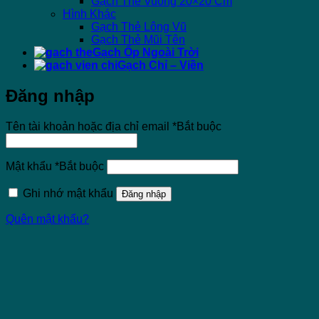
Gạch Thẻ Vuông 20×20 Cm
Hình Khác
Gạch Thẻ Lông Vũ
Gạch Thẻ Mũi Tên
Gạch Ốp Ngoài Trời
Gạch Chỉ – Viền
Đăng nhập
Tên tài khoản hoặc địa chỉ email
*
Bắt buộc
Mật khẩu
*
Bắt buộc
Ghi nhớ mật khẩu
Đăng nhập
Quên mật khẩu?