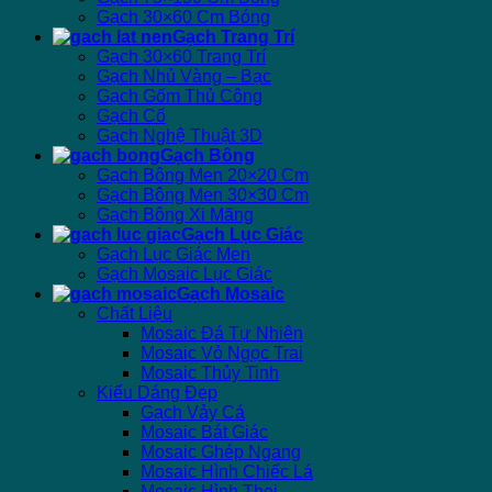
Gạch 30×60 Cm Bóng
Gạch Trang Trí
Gạch 30×60 Trang Trí
Gạch Nhủ Vàng – Bạc
Gạch Gốm Thủ Công
Gạch Cổ
Gạch Nghệ Thuật 3D
Gạch Bông
Gạch Bông Men 20×20 Cm
Gạch Bông Men 30×30 Cm
Gạch Bông Xi Măng
Gạch Lục Giác
Gạch Lục Giác Men
Gạch Mosaic Lục Giác
Gạch Mosaic
Chất Liệu
Mosaic Đá Tự Nhiên
Mosaic Vỏ Ngọc Trai
Mosaic Thủy Tinh
Kiểu Dáng Đẹp
Gạch Vảy Cá
Mosaic Bát Giác
Mosaic Ghép Ngang
Mosaic Hình Chiếc Lá
Mosaic Hình Thoi