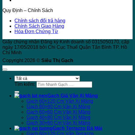
Quy Định – Chính Sách
Chính sách đổi trả hàng
Chính Sách Giao Hàng
Hóa Đơn Chứng Từ
Giấy chứng nhận Đăng ký Kinh doanh số 0315050170, cấp
ngày 17/05/2018 bởi Chi Cục Thuế Quận Tân Bình TP. Hồ
Chí Minh
Copyright 2026 ©
Siêu Thị Gạch
Tìm kiếm:
Gạch Giả Vân Xi Măng
Gạch 60×120 Cm Vân Xi Măng
Gạch 80×80 Cm Vân Xi Măng
Gạch 60×60 Cm Vân Xi Măng
Gạch 40×80 Cm Vân Xi Măng
Gạch 30×60 Cm Vân Xi Măng
Gạch Terrazzo Đá Mài
Gạch 60×120 Cm Vân Terrazzo