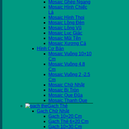
Mosaic Ghép Ngang
Mosaic Hình Chiếc
Lá
Mosaic Hình Thoi
Mosaic Lồng Đèn
Mosaic Lông Vũ
Mosaic Lục Giác
Mosaic Mũi Tên
Mosaic Xương Cá
Hình Cơ Bản
Mosaic Vuông 10×10
Cm
Mosaic Vuông 4.8
Cm
Mosaic Vuông 2 -2.5
Cm
Mosaic Chữ Nhật
Mosaic Bi Tròn
Mosaic Que Đũa
Mosaic Thanh Que
Gạch Thẻ
Gạch Chữ Nhật
Gạch 10×20 Cm
Gạch Thẻ 6×20 Cm
Gạch 10×30 Cm