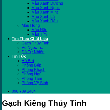
Màu Xanh Dương
Màu Xanh Ngọc
Màu Xanh Mint
Màu Xanh Lá
Màu Xanh Rêu
Màu Hồng
Màu Nâu
Màu Tím
Tìm Theo Chất Liệu
Gạch Thủy Tinh
Vỏ Ngọc Trai
Đá Tự Nhiên
Tin Tức
Hồ Bơi
Phòng Bếp
Phòng Khách
Phòng Ngủ
Phòng Tắm
Phòng Vệ Sinh
098 789 1404
Gạch Kiếng Thủy Tinh