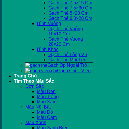
Gạch Thẻ 7.5×15 Cm
Gạch Thẻ 7.5×30 Cm
Gạch Thẻ 5×20 Cm
Gạch Thẻ 6.8×28 Cm
Hình Vuông
Gạch Thẻ Vuông
10×10 Cm
Gạch Thẻ Vuông
20×20 Cm
Hình Khác
Gạch Thẻ Lông Vũ
Gạch Thẻ Mũi Tên
Gạch Ốp Ngoài Trời
Gạch Chỉ – Viền
Trang Chủ
Tìm Theo Màu Sắc
Đơn Sắc
Màu Đen
Màu Trắng
Màu Xám
Màu Nổi Bật
Màu Đỏ
Màu Cam
Màu Xanh
Màu Xanh Biển