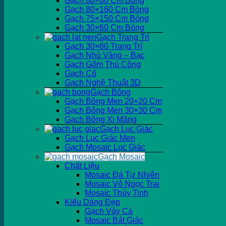
Gạch 60×60 Cm Bóng
Gạch 80×160 Cm Bóng
Gạch 75×150 Cm Bóng
Gạch 30×60 Cm Bóng
Gạch Trang Trí
Gạch 30×60 Trang Trí
Gạch Nhủ Vàng – Bạc
Gạch Gốm Thủ Công
Gạch Cổ
Gạch Nghệ Thuật 3D
Gạch Bông
Gạch Bông Men 20×20 Cm
Gạch Bông Men 30×30 Cm
Gạch Bông Xi Măng
Gạch Lục Giác
Gạch Lục Giác Men
Gạch Mosaic Lục Giác
Gạch Mosaic
Chất Liệu
Mosaic Đá Tự Nhiên
Mosaic Vỏ Ngọc Trai
Mosaic Thủy Tinh
Kiểu Dáng Đẹp
Gạch Vảy Cá
Mosaic Bát Giác