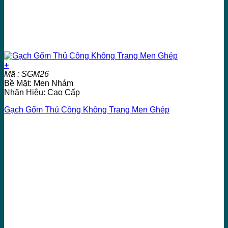
+
Mã : SGM26
Bề Mặt: Men Nhám
Nhãn Hiệu: Cao Cấp
Gạch Gốm Thủ Công Không Trang Men Ghép