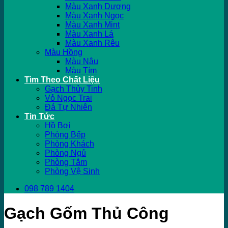
Màu Xanh Dương
Màu Xanh Ngọc
Màu Xanh Mint
Màu Xanh Lá
Màu Xanh Rêu
Màu Hồng
Màu Nâu
Màu Tím
Tìm Theo Chất Liệu
Gạch Thủy Tinh
Vỏ Ngọc Trai
Đá Tự Nhiên
Tin Tức
Hồ Bơi
Phòng Bếp
Phòng Khách
Phòng Ngủ
Phòng Tắm
Phòng Vệ Sinh
098 789 1404
Gạch Gốm Thủ Công