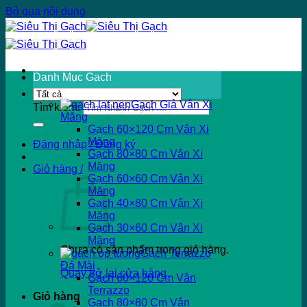
Bỏ qua nội dung
Danh Mục Gạch
Gạch Giả Vân Xi
Tìm kiếm:
Măng
Gạch 60×120 Cm Vân Xi
Măng
Đăng nhập / Đăng ký
Gạch 80×80 Cm Vân Xi
Măng
Giỏ hàng /
Gạch 60×60 Cm Vân Xi
Măng
Gạch 40×80 Cm Vân Xi
Măng
Gạch 30×60 Cm Vân Xi
Măng
Chưa có sản phẩm trong giỏ hàng.
Gạch Terrazzo
Đá Mài
Quay trở lại cửa hàng
Gạch 60×120 Cm Vân
Terrazzo
Giỏ hàng
Gạch 80×80 Cm Vân