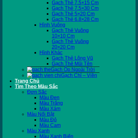
Gạch Thẻ 7.5×15 Cm
Gạch Thẻ 7.5×30 Cm
Gạch Thẻ 5×20 Cm
Gạch Thẻ 6.8×28 Cm
Hình Vuông
Gạch Thẻ Vuông
10×10 Cm
Gạch Thẻ Vuông
20×20 Cm
Hình Khác
Gạch Thẻ Lông Vũ
Gạch Thẻ Mũi Tên
Gạch Ốp Ngoài Trời
Gạch Chỉ – Viền
Trang Chủ
Tìm Theo Màu Sắc
Đơn Sắc
Màu Đen
Màu Trắng
Màu Xám
Màu Nổi Bật
Màu Đỏ
Màu Cam
Màu Xanh
Màu Xanh Biển