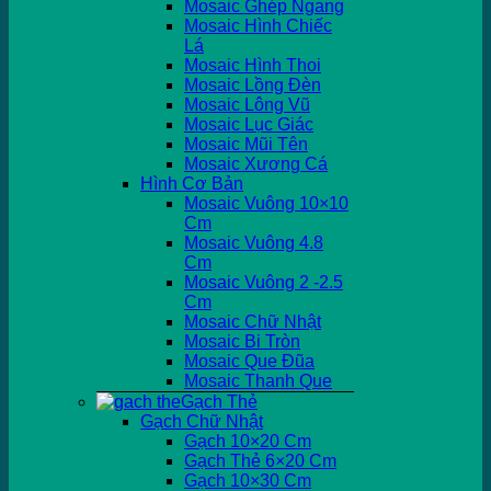
Mosaic Ghép Ngang
Mosaic Hình Chiếc
Lá
Mosaic Hình Thoi
Mosaic Lồng Đèn
Mosaic Lông Vũ
Mosaic Lục Giác
Mosaic Mũi Tên
Mosaic Xương Cá
Hình Cơ Bản
Mosaic Vuông 10×10
Cm
Mosaic Vuông 4.8
Cm
Mosaic Vuông 2 -2.5
Cm
Mosaic Chữ Nhật
Mosaic Bi Tròn
Mosaic Que Đũa
Mosaic Thanh Que
Gạch Thẻ
Gạch Chữ Nhật
Gạch 10×20 Cm
Gạch Thẻ 6×20 Cm
Gạch 10×30 Cm