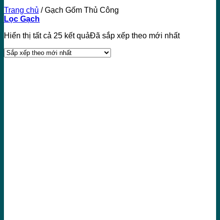
Trang chủ
/
Gạch Gốm Thủ Công
Lọc Gạch
Hiển thị tất cả 25 kết quả
Đã sắp xếp theo mới nhất