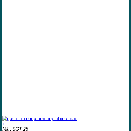
+
Mã : SGT 25