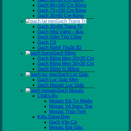
Gạch 80×160 Cm Bóng
Gạch 75×150 Cm Bóng
Gạch 30×60 Cm Bóng
Gạch Trang Trí
Gạch 30×60 Trang Trí
Gạch Nhủ Vàng – Bạc
Gạch Gốm Thủ Công
Gạch Cổ
Gạch Nghệ Thuật 3D
Gạch Bông
Gạch Bông Men 20×20 Cm
Gạch Bông Men 30×30 Cm
Gạch Bông Xi Măng
Gạch Lục Giác
Gạch Lục Giác Men
Gạch Mosaic Lục Giác
Gạch Mosaic
Chất Liệu
Mosaic Đá Tự Nhiên
Mosaic Vỏ Ngọc Trai
Mosaic Thủy Tinh
Kiểu Dáng Đẹp
Gạch Vảy Cá
Mosaic Bát Giác