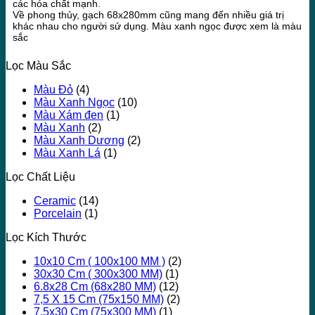
các hóa chất mạnh.
Về phong thủy, gạch 68x280mm cũng mang đến nhiều giá trị
khác nhau cho người sử dụng. Màu xanh ngọc được xem là màu
sắc
Lọc Màu Sắc
Màu Đỏ
(4)
Màu Xanh Ngọc
(10)
Màu Xám đen
(1)
Màu Xanh
(2)
Màu Xanh Dương
(2)
Màu Xanh Lá
(1)
Lọc Chất Liệu
Ceramic
(14)
Porcelain
(1)
Lọc Kích Thước
10x10 Cm ( 100x100 MM )
(2)
30x30 Cm ( 300x300 MM)
(1)
6.8x28 Cm (68x280 MM)
(12)
7,5 X 15 Cm (75x150 MM)
(2)
7,5x30 Cm (75x300 MM)
(1)