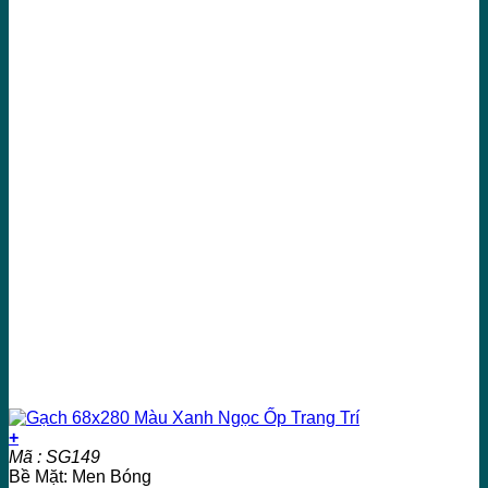
+
Mã : SG149
Bề Mặt: Men Bóng