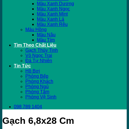
Màu Xanh Dương
Màu Xanh Ngọc
Màu Xanh Mint
Màu Xanh Lá
Màu Xanh Rêu
Màu Hồng
Màu Nâu
Màu Tím
Tìm Theo Chất Liệu
Gạch Thủy Tinh
Vỏ Ngọc Trai
Đá Tự Nhiên
Tin Tức
Hồ Bơi
Phòng Bếp
Phòng Khách
Phòng Ngủ
Phòng Tắm
Phòng Vệ Sinh
098 789 1404
Gạch 6,8x28 Cm