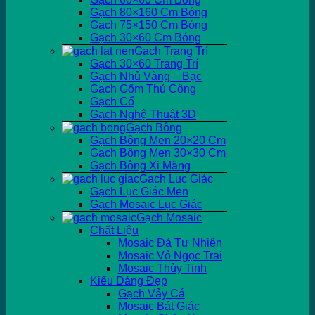
Gạch 80×160 Cm Bóng
Gạch 75×150 Cm Bóng
Gạch 30×60 Cm Bóng
Gạch Trang Trí
Gạch 30×60 Trang Trí
Gạch Nhủ Vàng – Bạc
Gạch Gốm Thủ Công
Gạch Cổ
Gạch Nghệ Thuật 3D
Gạch Bông
Gạch Bông Men 20×20 Cm
Gạch Bông Men 30×30 Cm
Gạch Bông Xi Măng
Gạch Lục Giác
Gạch Lục Giác Men
Gạch Mosaic Lục Giác
Gạch Mosaic
Chất Liệu
Mosaic Đá Tự Nhiên
Mosaic Vỏ Ngọc Trai
Mosaic Thủy Tinh
Kiểu Dáng Đẹp
Gạch Vảy Cá
Mosaic Bát Giác