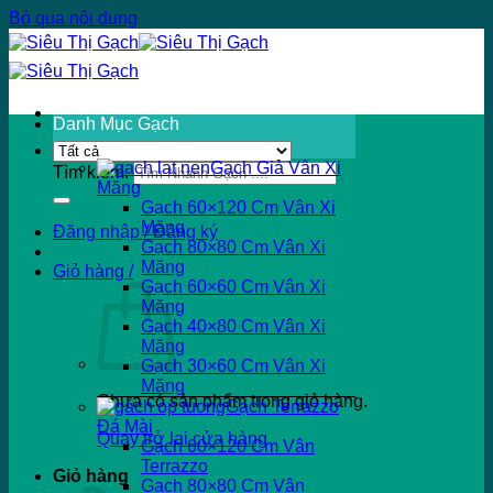
Bỏ qua nội dung
Danh Mục Gạch
Gạch Giả Vân Xi
Tìm kiếm:
Măng
Gạch 60×120 Cm Vân Xi
Măng
Đăng nhập / Đăng ký
Gạch 80×80 Cm Vân Xi
Măng
Giỏ hàng /
Gạch 60×60 Cm Vân Xi
Măng
Gạch 40×80 Cm Vân Xi
Măng
Gạch 30×60 Cm Vân Xi
Măng
Chưa có sản phẩm trong giỏ hàng.
Gạch Terrazzo
Đá Mài
Quay trở lại cửa hàng
Gạch 60×120 Cm Vân
Terrazzo
Giỏ hàng
Gạch 80×80 Cm Vân