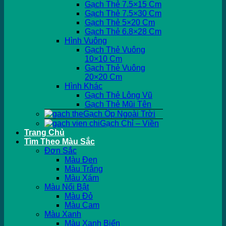
Gạch Thẻ 7.5×15 Cm
Gạch Thẻ 7.5×30 Cm
Gạch Thẻ 5×20 Cm
Gạch Thẻ 6.8×28 Cm
Hình Vuông
Gạch Thẻ Vuông
10×10 Cm
Gạch Thẻ Vuông
20×20 Cm
Hình Khác
Gạch Thẻ Lông Vũ
Gạch Thẻ Mũi Tên
Gạch Ốp Ngoài Trời
Gạch Chỉ – Viền
Trang Chủ
Tìm Theo Màu Sắc
Đơn Sắc
Màu Đen
Màu Trắng
Màu Xám
Màu Nổi Bật
Màu Đỏ
Màu Cam
Màu Xanh
Màu Xanh Biển