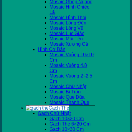
Mosaic Ghép Ngang
Mosaic Hình Chiếc
Lá
Mosaic Hình Thoi
Mosaic Lồng Đèn
Mosaic Lông Vũ
Mosaic Lục Giác
Mosaic Mũi Tên
Mosaic Xương Cá
Hình Cơ Bản
Mosaic Vuông 10×10
Cm
Mosaic Vuông 4.8
Cm
Mosaic Vuông 2 -2.5
Cm
Mosaic Chữ Nhật
Mosaic Bi Tròn
Mosaic Que Đũa
Mosaic Thanh Que
Gạch Thẻ
Gạch Chữ Nhật
Gạch 10×20 Cm
Gạch Thẻ 6×20 Cm
Gạch 10×30 Cm