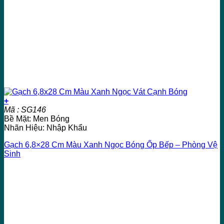
+
Mã : SG146
Bề Mặt: Men Bóng
Nhãn Hiệu: Nhập Khẩu
Gạch 6,8×28 Cm Màu Xanh Ngọc Bóng Ốp Bếp – Phòng Vệ
Sinh