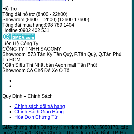
Hỗ Trợ
Tổng đài hỗ trợ (8h00 - 22h00)
Showrrom (8h00 - 12h00) (13h00-17h00)
Tổng đài mua hàng:098 789 1404
Hotline :0902 402 531
Liên Hệ Công Ty
CÔNG TY TNHH SAGOMY
Showroom: 573 Tân Kỳ Tân Quý, F.Tân Quý, Q.Tân Phú,
Tp.HCM
( Gần Siêu Thị Nhật bản Aeon mall Tân Phú)
Showroom Có Chổ Để Xe Ô Tô
Quy Định – Chính Sách
Chính sách đổi trả hàng
Chính Sách Giao Hàng
Hóa Đơn Chứng Từ
Giấy chứng nhận Đăng ký Kinh doanh số 0315050170, cấp
ngày 17/05/2018 bởi Chi Cục Thuế Quận Tân Bình TP. Hồ