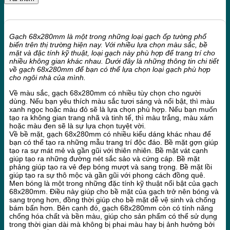
Gạch 68x280mm là một trong những loại gạch ốp tường phổ
biến trên thị trường hiện nay. Với nhiều lựa chọn màu sắc, bề
mặt và đặc tính kỹ thuật, loại gạch này phù hợp để trang trí cho
nhiều không gian khác nhau. Dưới đây là những thông tin chi tiết
về gạch 68x280mm để bạn có thể lựa chọn loại gạch phù hợp
cho ngôi nhà của mình.
Về màu sắc, gạch 68x280mm có nhiều tùy chọn cho người
dùng. Nếu bạn yêu thích màu sắc tươi sáng và nổi bật, thì màu
xanh ngọc hoặc màu đỏ sẽ là lựa chọn phù hợp. Nếu bạn muốn
tạo ra không gian trang nhã và tinh tế, thì màu trắng, màu xám
hoặc màu đen sẽ là sự lựa chọn tuyệt vời.
Về bề mặt, gạch 68x280mm có nhiều kiểu dáng khác nhau để
bạn có thể tạo ra những mẫu trang trí độc đáo. Bề mặt gợn giúp
tạo ra sự mát mẻ và gần gũi với thiên nhiên. Bề mặt vát cạnh
giúp tạo ra những đường nét sắc sảo và cứng cáp. Bề mặt
phảng giúp tạo ra vẻ đẹp bóng mượt và sang trọng. Bề mặt lồi
giúp tạo ra sự thô mộc và gần gũi với phong cách đồng quê.
Men bóng là một trong những đặc tính kỹ thuật nổi bật của gạch
68x280mm. Điều này giúp cho bề mặt của gạch trở nên bóng và
sang trọng hơn, đồng thời giúp cho bề mặt dễ vệ sinh và chống
bám bẩn hơn. Bên cạnh đó, gạch 68x280mm còn có tính năng
chống hóa chất và bền màu, giúp cho sản phẩm có thể sử dụng
trong thời gian dài mà không bị phai màu hay bị ảnh hưởng bởi