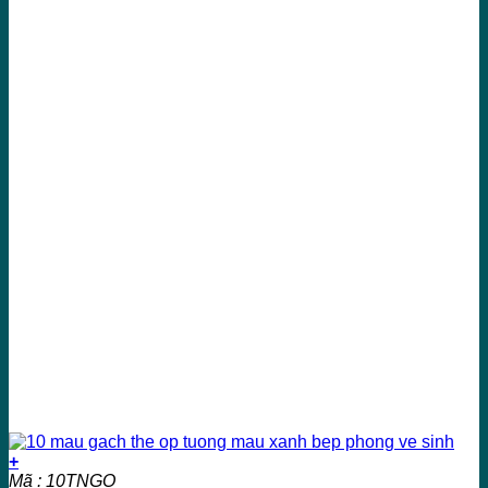
+
Mã : 10TNGO