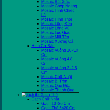
Mosaic Bát Giác
Mosaic Ghép Ngang
Mosaic Hình Chiếc
Lá
Mosaic Hình Thoi
Mosaic Lồng Đèn
Mosaic Lông Vũ
Mosaic Lục Giác
Mosaic Mũi Tên
Mosaic Xương Cá
Hình Cơ Bản
Mosaic Vuông 10×10
Cm
Mosaic Vuông 4.8
Cm
Mosaic Vuông 2 -2.5
Cm
Mosaic Chữ Nhật
Mosaic Bi Tròn
Mosaic Que Đũa
Mosaic Thanh Que
Gạch Thẻ
Gạch Chữ Nhật
Gạch 10×20 Cm
Gạch Thẻ 6×20 Cm