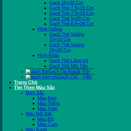
Gạch 10×30 Cm
Gạch Thẻ 7.5×15 Cm
Gạch Thẻ 7.5×30 Cm
Gạch Thẻ 5×20 Cm
Gạch Thẻ 6.8×28 Cm
Hình Vuông
Gạch Thẻ Vuông
10×10 Cm
Gạch Thẻ Vuông
20×20 Cm
Hình Khác
Gạch Thẻ Lông Vũ
Gạch Thẻ Mũi Tên
Gạch Ốp Ngoài Trời
Gạch Chỉ – Viền
Trang Chủ
Tìm Theo Màu Sắc
Đơn Sắc
Màu Đen
Màu Trắng
Màu Xám
Màu Nổi Bật
Màu Đỏ
Màu Cam
Màu Xanh