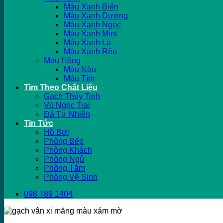
Màu Xanh Biển
Màu Xanh Dương
Màu Xanh Ngọc
Màu Xanh Mint
Màu Xanh Lá
Màu Xanh Rêu
Màu Hồng
Màu Nâu
Màu Tím
Tìm Theo Chất Liệu
Gạch Thủy Tinh
Vỏ Ngọc Trai
Đá Tự Nhiên
Tin Tức
Hồ Bơi
Phòng Bếp
Phòng Khách
Phòng Ngủ
Phòng Tắm
Phòng Vệ Sinh
098 789 1404