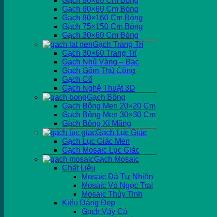
Gạch 80×80 Cm Bóng
Gạch 60×60 Cm Bóng
Gạch 80×160 Cm Bóng
Gạch 75×150 Cm Bóng
Gạch 30×60 Cm Bóng
Gạch Trang Trí
Gạch 30×60 Trang Trí
Gạch Nhủ Vàng – Bạc
Gạch Gốm Thủ Công
Gạch Cổ
Gạch Nghệ Thuật 3D
Gạch Bông
Gạch Bông Men 20×20 Cm
Gạch Bông Men 30×30 Cm
Gạch Bông Xi Măng
Gạch Lục Giác
Gạch Lục Giác Men
Gạch Mosaic Lục Giác
Gạch Mosaic
Chất Liệu
Mosaic Đá Tự Nhiên
Mosaic Vỏ Ngọc Trai
Mosaic Thủy Tinh
Kiểu Dáng Đẹp
Gạch Vảy Cá