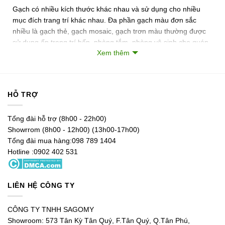
Gạch có nhiều kích thước khác nhau và sử dụng cho nhiều
mục đích trang trí khác nhau. Đa phần gạch màu đơn sắc
nhiều là gạch thẻ, gạch mosaic, gạch trơn màu thường được
sử dụng ốp trang trí bếp, phòng tắm, phòng vệ sinh cho quán
Xem thêm
cà phê, nhà hàng, khách sạn..
Xem thêm:
gạch bông nhập khẩu giá rẻ
Các loại
gạch ốp trang trí màu xanh lá cây
bao gồm: gạch thẻ,
HỖ TRỢ
gạch mosaic , gạch bông men .. được nhập khẩu và phân phối
với nhiều kiểu dáng và màu sắc đa dạng giành
Tổng đài hỗ trợ (8h00 - 22h00)
Showrrom (8h00 - 12h00) (13h00-17h00)
Những mẫu gạch màu xanh lá thường hay sử dụng bao gồm:
Tổng đài mua hàng:098 789 1404
gạch vảy cá, gạch thẻ men rạn, gạch xương cá…v..v
Hotline :0902 402 531
LIÊN HỆ CÔNG TY
CÔNG TY TNHH SAGOMY
gach lục giác hoa văn màu xanh lá
Showroom: 573 Tân Kỳ Tân Quý, F.Tân Quý, Q.Tân Phú,