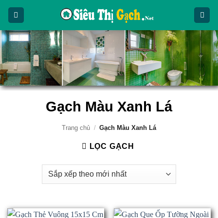
Bỏ
qua
nội
dung
Gạch Màu Xanh Lá
Trang chủ
/
Gạch Màu Xanh Lá
LỌC GẠCH