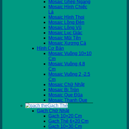
Mosaic Ghép Ngang
Mosaic Hình Chiếc
Lá
Mosaic Hình Thoi
Mosaic Lồng Đèn
Mosaic Lông Vũ
Mosaic Lục Giác
Mosaic Mũi Tên
Mosaic Xương Cá
Hình Cơ Bản
Mosaic Vuông 10×10
Cm
Mosaic Vuông 4.8
Cm
Mosaic Vuông 2 -2.5
Cm
Mosaic Chữ Nhật
Mosaic Bi Tròn
Mosaic Que Đũa
Mosaic Thanh Que
Gạch Thẻ
Gạch Chữ Nhật
Gạch 10×20 Cm
Gạch Thẻ 6×20 Cm
Gạch 10×30 Cm