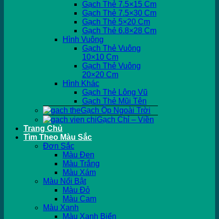
Gạch Thẻ 7.5×15 Cm
Gạch Thẻ 7.5×30 Cm
Gạch Thẻ 5×20 Cm
Gạch Thẻ 6.8×28 Cm
Hình Vuông
Gạch Thẻ Vuông
10×10 Cm
Gạch Thẻ Vuông
20×20 Cm
Hình Khác
Gạch Thẻ Lông Vũ
Gạch Thẻ Mũi Tên
Gạch Ốp Ngoài Trời
Gạch Chỉ – Viền
Trang Chủ
Tìm Theo Màu Sắc
Đơn Sắc
Màu Đen
Màu Trắng
Màu Xám
Màu Nổi Bật
Màu Đỏ
Màu Cam
Màu Xanh
Màu Xanh Biển