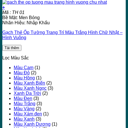
+
Mã : TH 01
Bề Mặt: Men Bóng
Nhãn Hiệu: Nhập Khẩu
Gạch Thẻ Ốp Tường Trang Trí Màu Trắng Hình Chữ Nhật –
Hình Vuông
Tải thêm
Lọc Màu Sắc
Màu Cam
(1)
Màu Đỏ
(2)
Màu Hồng
(1)
Màu Xanh Biển
(2)
Màu Xanh Ngọc
(3)
Xanh Da Trời
(2)
Màu Đen
(3)
Màu Trắng
(3)
Màu Vàng
(2)
Màu Xám đen
(1)
Màu Xanh
(3)
Màu Xanh Dương
(1)