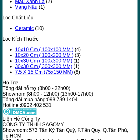
Màu Xanh Lá
(2)
Vàng Nâu
(1)
Lọc Chất Liệu
Ceramic
(10)
Lọc Kích Thước
10x10 Cm ( 100x100 MM )
(4)
10x20 Cm ( 100x200 MM )
(3)
10x30 Cm ( 100x300 MM)
(1)
30x30 Cm ( 300x300 MM)
(1)
7,5 X 15 Cm (75x150 MM)
(8)
Hỗ Trợ
Tổng đài hỗ trợ (8h00 - 22h00)
Showrrom (8h00 - 12h00) (13h00-17h00)
Tổng đài mua hàng:098 789 1404
Hotline :0902 402 531
Liên Hệ Công Ty
CÔNG TY TNHH SAGOMY
Showroom: 573 Tân Kỳ Tân Quý, F.Tân Quý, Q.Tân Phú,
Tp.HCM