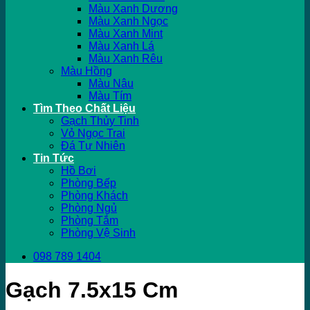
Màu Xanh Dương
Màu Xanh Ngọc
Màu Xanh Mint
Màu Xanh Lá
Màu Xanh Rêu
Màu Hồng
Màu Nâu
Màu Tím
Tìm Theo Chất Liệu
Gạch Thủy Tinh
Vỏ Ngọc Trai
Đá Tự Nhiên
Tin Tức
Hồ Bơi
Phòng Bếp
Phòng Khách
Phòng Ngủ
Phòng Tắm
Phòng Vệ Sinh
098 789 1404
Gạch 7.5x15 Cm