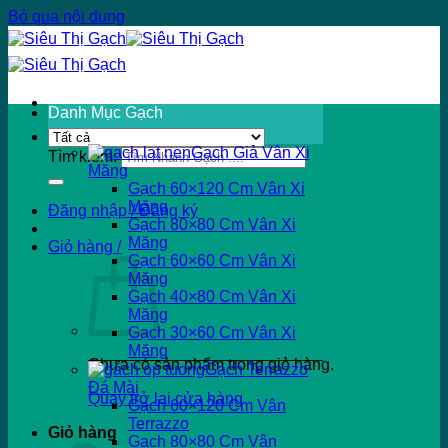
Bỏ qua nội dung
Danh Mục Gạch
Gạch Giả Vân Xi
Tìm kiếm:
Măng
Gạch 60×120 Cm Vân Xi
Măng
Đăng nhập / Đăng ký
Gạch 80×80 Cm Vân Xi
Măng
Giỏ hàng /
Gạch 60×60 Cm Vân Xi
Măng
Gạch 40×80 Cm Vân Xi
Măng
Gạch 30×60 Cm Vân Xi
Măng
Chưa có sản phẩm trong giỏ hàng.
Gạch Terrazzo
Đá Mài
Quay trở lại cửa hàng
Gạch 60×120 Cm Vân
Terrazzo
Giỏ hàng
Gạch 80×80 Cm Vân