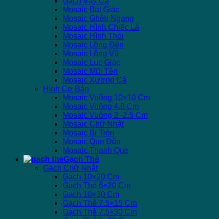
Gạch Vảy Cá
Mosaic Bát Giác
Mosaic Ghép Ngang
Mosaic Hình Chiếc Lá
Mosaic Hình Thoi
Mosaic Lồng Đèn
Mosaic Lông Vũ
Mosaic Lục Giác
Mosaic Mũi Tên
Mosaic Xương Cá
Hình Cơ Bản
Mosaic Vuông 10×10 Cm
Mosaic Vuông 4.8 Cm
Mosaic Vuông 2 -2.5 Cm
Mosaic Chữ Nhật
Mosaic Bi Tròn
Mosaic Que Đũa
Mosaic Thanh Que
Gạch Thẻ
Gạch Chữ Nhật
Gạch 10×20 Cm
Gạch Thẻ 6×20 Cm
Gạch 10×30 Cm
Gạch Thẻ 7.5×15 Cm
Gạch Thẻ 7.5×30 Cm