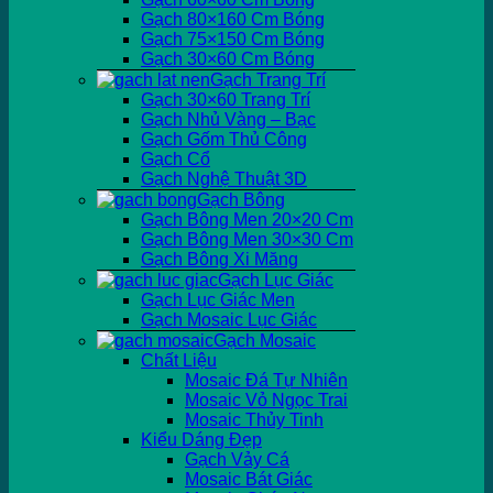
Gạch 80×160 Cm Bóng
Gạch 75×150 Cm Bóng
Gạch 30×60 Cm Bóng
Gạch Trang Trí
Gạch 30×60 Trang Trí
Gạch Nhủ Vàng – Bạc
Gạch Gốm Thủ Công
Gạch Cổ
Gạch Nghệ Thuật 3D
Gạch Bông
Gạch Bông Men 20×20 Cm
Gạch Bông Men 30×30 Cm
Gạch Bông Xi Măng
Gạch Lục Giác
Gạch Lục Giác Men
Gạch Mosaic Lục Giác
Gạch Mosaic
Chất Liệu
Mosaic Đá Tự Nhiên
Mosaic Vỏ Ngọc Trai
Mosaic Thủy Tinh
Kiểu Dáng Đẹp
Gạch Vảy Cá
Mosaic Bát Giác