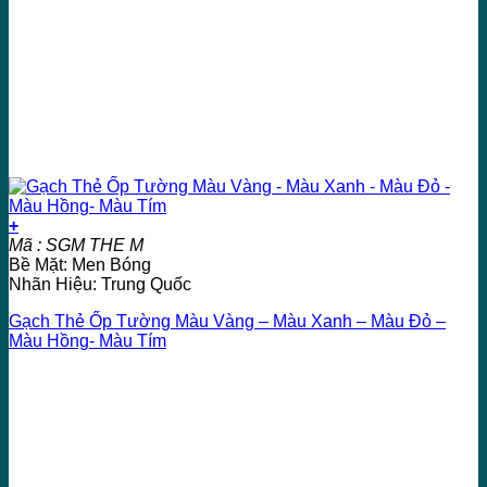
+
Mã : SGM THE M
Bề Mặt: Men Bóng
Nhãn Hiệu: Trung Quốc
Gạch Thẻ Ốp Tường Màu Vàng – Màu Xanh – Màu Đỏ –
Màu Hồng- Màu Tím