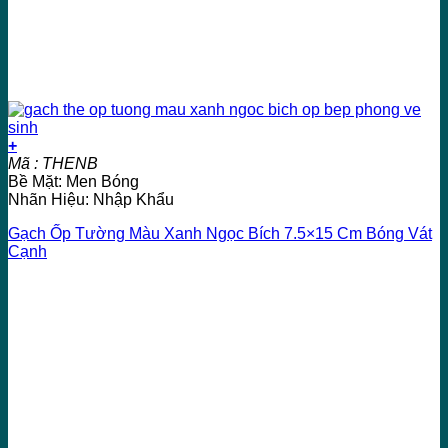
+
Mã : THENB
Bề Mặt: Men Bóng
Nhãn Hiệu: Nhập Khẩu
Gạch Ốp Tường Màu Xanh Ngọc Bích 7.5×15 Cm Bóng Vát
Cạnh