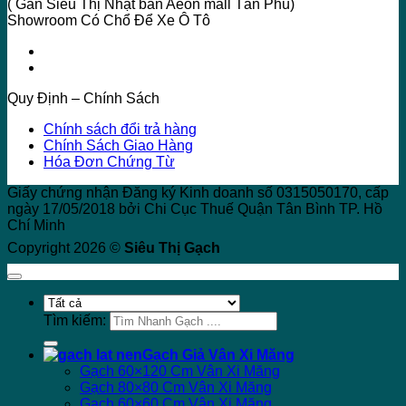
( Gần Siêu Thị Nhật bản Aeon mall Tân Phú)
Showroom Có Chổ Để Xe Ô Tô
Quy Định – Chính Sách
Chính sách đổi trả hàng
Chính Sách Giao Hàng
Hóa Đơn Chứng Từ
Giấy chứng nhận Đăng ký Kinh doanh số 0315050170, cấp
ngày 17/05/2018 bởi Chi Cục Thuế Quận Tân Bình TP. Hồ
Chí Minh
Copyright 2026 ©
Siêu Thị Gạch
Tìm kiếm:
Gạch Giả Vân Xi Măng
Gạch 60×120 Cm Vân Xi Măng
Gạch 80×80 Cm Vân Xi Măng
Gạch 60×60 Cm Vân Xi Măng