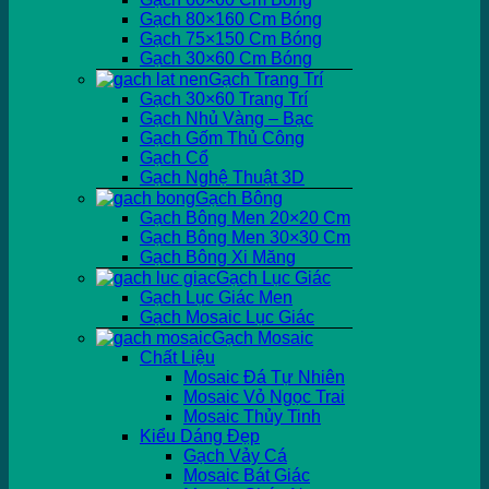
Gạch 80×160 Cm Bóng
Gạch 75×150 Cm Bóng
Gạch 30×60 Cm Bóng
Gạch Trang Trí
Gạch 30×60 Trang Trí
Gạch Nhủ Vàng – Bạc
Gạch Gốm Thủ Công
Gạch Cổ
Gạch Nghệ Thuật 3D
Gạch Bông
Gạch Bông Men 20×20 Cm
Gạch Bông Men 30×30 Cm
Gạch Bông Xi Măng
Gạch Lục Giác
Gạch Lục Giác Men
Gạch Mosaic Lục Giác
Gạch Mosaic
Chất Liệu
Mosaic Đá Tự Nhiên
Mosaic Vỏ Ngọc Trai
Mosaic Thủy Tinh
Kiểu Dáng Đẹp
Gạch Vảy Cá
Mosaic Bát Giác