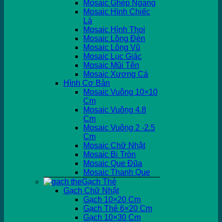
Mosaic Ghép Ngang
Mosaic Hình Chiếc
Lá
Mosaic Hình Thoi
Mosaic Lồng Đèn
Mosaic Lông Vũ
Mosaic Lục Giác
Mosaic Mũi Tên
Mosaic Xương Cá
Hình Cơ Bản
Mosaic Vuông 10×10
Cm
Mosaic Vuông 4.8
Cm
Mosaic Vuông 2 -2.5
Cm
Mosaic Chữ Nhật
Mosaic Bi Tròn
Mosaic Que Đũa
Mosaic Thanh Que
Gạch Thẻ
Gạch Chữ Nhật
Gạch 10×20 Cm
Gạch Thẻ 6×20 Cm
Gạch 10×30 Cm