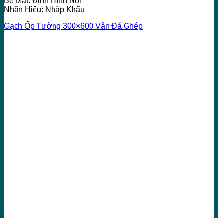
Bề Mặt: Định Hình Nổi
Nhãn Hiệu: Nhập Khẩu
Gạch Ốp Tường 300×600 Vân Đá Ghép