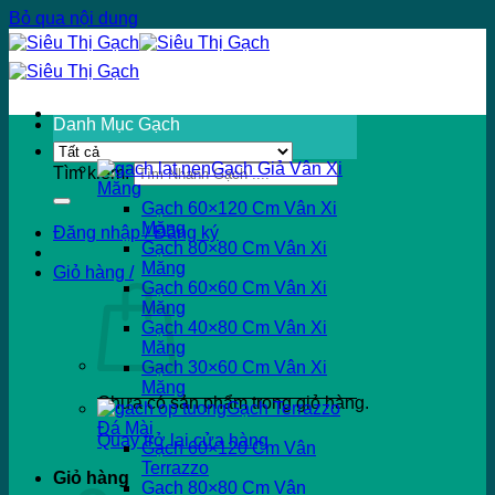
Bỏ qua nội dung
Danh Mục Gạch
Gạch Giả Vân Xi
Tìm kiếm:
Măng
Gạch 60×120 Cm Vân Xi
Măng
Đăng nhập / Đăng ký
Gạch 80×80 Cm Vân Xi
Măng
Giỏ hàng /
Gạch 60×60 Cm Vân Xi
Măng
Gạch 40×80 Cm Vân Xi
Măng
Gạch 30×60 Cm Vân Xi
Măng
Chưa có sản phẩm trong giỏ hàng.
Gạch Terrazzo
Đá Mài
Quay trở lại cửa hàng
Gạch 60×120 Cm Vân
Terrazzo
Giỏ hàng
Gạch 80×80 Cm Vân