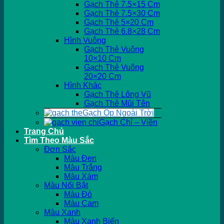
Gạch Thẻ 7.5×15 Cm
Gạch Thẻ 7.5×30 Cm
Gạch Thẻ 5×20 Cm
Gạch Thẻ 6.8×28 Cm
Hình Vuông
Gạch Thẻ Vuông
10×10 Cm
Gạch Thẻ Vuông
20×20 Cm
Hình Khác
Gạch Thẻ Lông Vũ
Gạch Thẻ Mũi Tên
Gạch Ốp Ngoài Trời
Gạch Chỉ – Viền
Trang Chủ
Tìm Theo Màu Sắc
Đơn Sắc
Màu Đen
Màu Trắng
Màu Xám
Màu Nổi Bật
Màu Đỏ
Màu Cam
Màu Xanh
Màu Xanh Biển