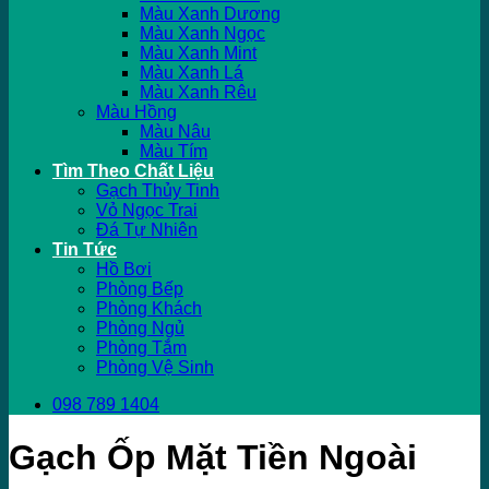
Màu Xanh Dương
Màu Xanh Ngọc
Màu Xanh Mint
Màu Xanh Lá
Màu Xanh Rêu
Màu Hồng
Màu Nâu
Màu Tím
Tìm Theo Chất Liệu
Gạch Thủy Tinh
Vỏ Ngọc Trai
Đá Tự Nhiên
Tin Tức
Hồ Bơi
Phòng Bếp
Phòng Khách
Phòng Ngủ
Phòng Tắm
Phòng Vệ Sinh
098 789 1404
Gạch Ốp Mặt Tiền Ngoài