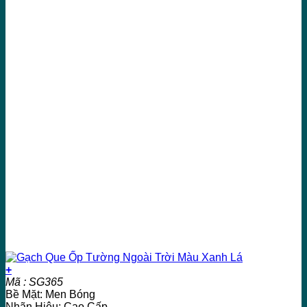
+
Mã : SG365
Bề Mặt: Men Bóng
Nhãn Hiệu: Cao Cấp