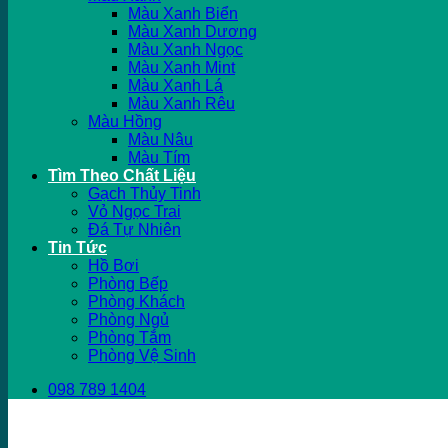
Màu Xanh Biển
Màu Xanh Dương
Màu Xanh Ngọc
Màu Xanh Mint
Màu Xanh Lá
Màu Xanh Rêu
Màu Hồng
Màu Nâu
Màu Tím
Tìm Theo Chất Liệu
Gạch Thủy Tinh
Vỏ Ngọc Trai
Đá Tự Nhiên
Tin Tức
Hồ Bơi
Phòng Bếp
Phòng Khách
Phòng Ngủ
Phòng Tắm
Phòng Vệ Sinh
098 789 1404