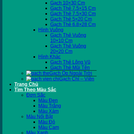
Gạch 10×30 Cm
Gạch Thẻ 7.5×15 Cm
Gạch Thẻ 7.5×30 Cm
Gạch Thẻ 5×20 Cm
Gạch Thẻ 6.8×28 Cm
Hình Vuông
Gạch Thẻ Vuông
10×10 Cm
Gạch Thẻ Vuông
20×20 Cm
Hình Khác
Gạch Thẻ Lông Vũ
Gạch Thẻ Mũi Tên
Gạch Ốp Ngoài Trời
Gạch Chỉ – Viền
Trang Chủ
Tìm Theo Màu Sắc
Đơn Sắc
Màu Đen
Màu Trắng
Màu Xám
Màu Nổi Bật
Màu Đỏ
Màu Cam
Màu Xanh