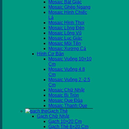
Mosaic Bát Giác
Mosaic Ghép Ngang
Mosaic Hình Chiếc
Lá
Mosaic Hình Thoi
Mosaic Lồng Đèn
Mosaic Lông Vũ
Mosaic Lục Giác
Mosaic Mũi Tên
Mosaic Xương Cá
Hình Cơ Bản
Mosaic Vuông 10×10
Cm
Mosaic Vuông 4.8
Cm
Mosaic Vuông 2 -2.5
Cm
Mosaic Chữ Nhật
Mosaic Bi Tròn
Mosaic Que Đũa
Mosaic Thanh Que
Gạch Thẻ
Gạch Chữ Nhật
Gạch 10×20 Cm
Gạch Thẻ 6×20 Cm