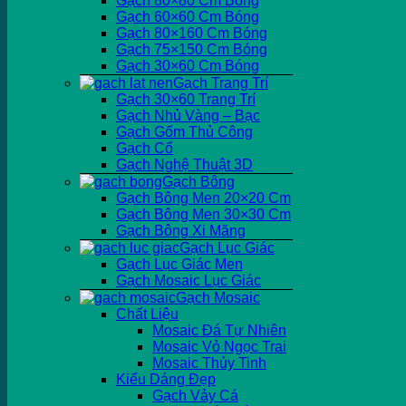
Gạch 80×80 Cm Bóng
Gạch 60×60 Cm Bóng
Gạch 80×160 Cm Bóng
Gạch 75×150 Cm Bóng
Gạch 30×60 Cm Bóng
Gạch Trang Trí
Gạch 30×60 Trang Trí
Gạch Nhủ Vàng – Bạc
Gạch Gốm Thủ Công
Gạch Cổ
Gạch Nghệ Thuật 3D
Gạch Bông
Gạch Bông Men 20×20 Cm
Gạch Bông Men 30×30 Cm
Gạch Bông Xi Măng
Gạch Lục Giác
Gạch Lục Giác Men
Gạch Mosaic Lục Giác
Gạch Mosaic
Chất Liệu
Mosaic Đá Tự Nhiên
Mosaic Vỏ Ngọc Trai
Mosaic Thủy Tinh
Kiểu Dáng Đẹp
Gạch Vảy Cá