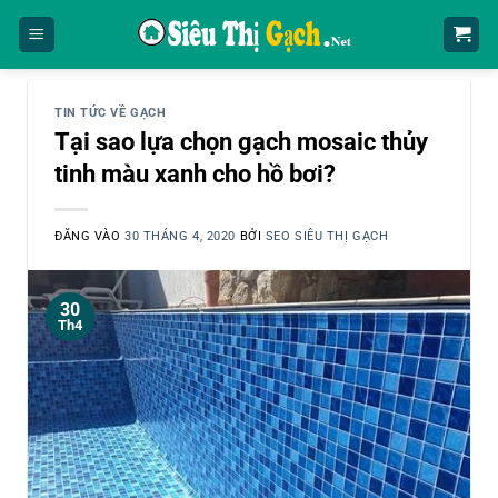
Bỏ
qua
nội
dung
TIN TỨC VỀ GẠCH
Tại sao lựa chọn gạch mosaic thủy
tinh màu xanh cho hồ bơi?
ĐĂNG VÀO
30 THÁNG 4, 2020
BỞI
SEO SIÊU THỊ GẠCH
30
Th4