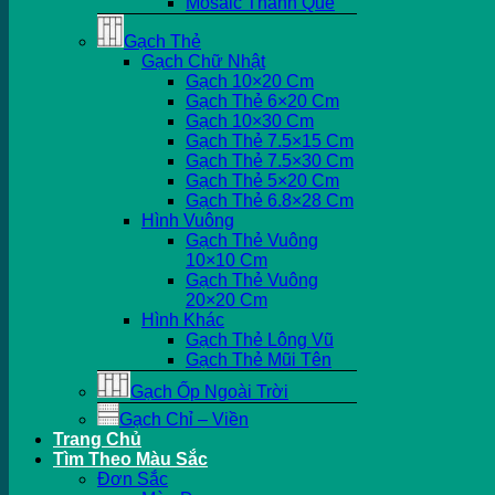
Mosaic Thanh Que
Gạch Thẻ
Gạch Chữ Nhật
Gạch 10×20 Cm
Gạch Thẻ 6×20 Cm
Gạch 10×30 Cm
Gạch Thẻ 7.5×15 Cm
Gạch Thẻ 7.5×30 Cm
Gạch Thẻ 5×20 Cm
Gạch Thẻ 6.8×28 Cm
Hình Vuông
Gạch Thẻ Vuông
10×10 Cm
Gạch Thẻ Vuông
20×20 Cm
Hình Khác
Gạch Thẻ Lông Vũ
Gạch Thẻ Mũi Tên
Gạch Ốp Ngoài Trời
Gạch Chỉ – Viền
Trang Chủ
Tìm Theo Màu Sắc
Đơn Sắc