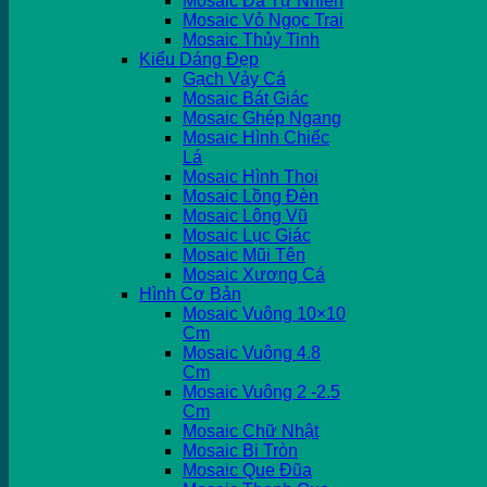
Mosaic Đá Tự Nhiên
Mosaic Vỏ Ngọc Trai
Mosaic Thủy Tinh
Kiểu Dáng Đẹp
Gạch Vảy Cá
Mosaic Bát Giác
Mosaic Ghép Ngang
Mosaic Hình Chiếc
Lá
Mosaic Hình Thoi
Mosaic Lồng Đèn
Mosaic Lông Vũ
Mosaic Lục Giác
Mosaic Mũi Tên
Mosaic Xương Cá
Hình Cơ Bản
Mosaic Vuông 10×10
Cm
Mosaic Vuông 4.8
Cm
Mosaic Vuông 2 -2.5
Cm
Mosaic Chữ Nhật
Mosaic Bi Tròn
Mosaic Que Đũa