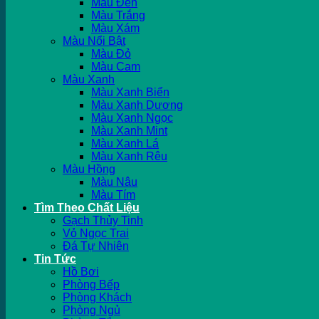
Màu Đen
Màu Trắng
Màu Xám
Màu Nổi Bật
Màu Đỏ
Màu Cam
Màu Xanh
Màu Xanh Biển
Màu Xanh Dương
Màu Xanh Ngọc
Màu Xanh Mint
Màu Xanh Lá
Màu Xanh Rêu
Màu Hồng
Màu Nâu
Màu Tím
Tìm Theo Chất Liệu
Gạch Thủy Tinh
Vỏ Ngọc Trai
Đá Tự Nhiên
Tin Tức
Hồ Bơi
Phòng Bếp
Phòng Khách
Phòng Ngủ