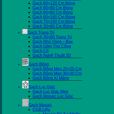
Gạch 60×120 Cm Bóng
Gạch 80×80 Cm Bóng
Gạch 60×60 Cm Bóng
Gạch 80×160 Cm Bóng
Gạch 75×150 Cm Bóng
Gạch 30×60 Cm Bóng
Gạch Trang Trí
Gạch 30×60 Trang Trí
Gạch Nhủ Vàng – Bạc
Gạch Gốm Thủ Công
Gạch Cổ
Gạch Nghệ Thuật 3D
Gạch Bông
Gạch Bông Men 20×20 Cm
Gạch Bông Men 30×30 Cm
Gạch Bông Xi Măng
Gạch Lục Giác
Gạch Lục Giác Men
Gạch Mosaic Lục Giác
Gạch Mosaic
Chất Liệu