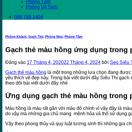
Phòng Tắm
Phòng Vệ Sinh
098 789 1404
Phòng Khách
,
Gạch Thẻ
,
Phòng Ngủ
,
Phòng Tắm
Gạch thẻ màu hồng ứng dụng trong 
Đăng vào
17 Tháng 4, 2020
22 Tháng 4, 2024
bởi
Seo Siêu 
Gạch thẻ màu hồng
là một trong những lựa chọn đang được 
yêu thích vẻ đẹp này. Trong bài viết dưới đây Siêu Thị gạc
theo dõi bài viết dưới đây nhé
Ứng dụng gạch thẻ màu hồng trong 
Màu hồng là màu rất gần với màu đỏ chính vì vậy đây là màu 
do vậy mà những gia chủ mang mệnh hỏa và thổ sử dụng gạc
Vậy theo phong thủy và quy luật tương sinh thì những gia