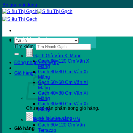
Bỏ qua nội dung
Danh Mục Gạch
Tìm kiếm:
Gạch Giả Vân Xi Măng
Gạch 60×120 Cm Vân Xi
Đăng nhập / Đăng ký
Măng
Gạch 80×80 Cm Vân Xi
Giỏ hàng /
Măng
Gạch 60×60 Cm Vân Xi
Măng
Gạch 40×80 Cm Vân Xi
Măng
Gạch 30×60 Cm Vân Xi
Chưa có sản phẩm trong giỏ hàng.
Măng
Quay trở lại cửa hàng
Gạch Terrazzo Đá Mài
Gạch 60×120 Cm Vân
Giỏ hàng
Terrazzo