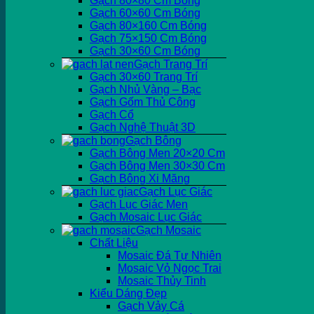
Gạch 80×80 Cm Bóng
Gạch 60×60 Cm Bóng
Gạch 80×160 Cm Bóng
Gạch 75×150 Cm Bóng
Gạch 30×60 Cm Bóng
Gạch Trang Trí
Gạch 30×60 Trang Trí
Gạch Nhủ Vàng – Bạc
Gạch Gốm Thủ Công
Gạch Cổ
Gạch Nghệ Thuật 3D
Gạch Bông
Gạch Bông Men 20×20 Cm
Gạch Bông Men 30×30 Cm
Gạch Bông Xi Măng
Gạch Lục Giác
Gạch Lục Giác Men
Gạch Mosaic Lục Giác
Gạch Mosaic
Chất Liệu
Mosaic Đá Tự Nhiên
Mosaic Vỏ Ngọc Trai
Mosaic Thủy Tinh
Kiểu Dáng Đẹp
Gạch Vảy Cá