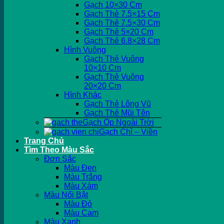
Gạch 10×30 Cm
Gạch Thẻ 7.5×15 Cm
Gạch Thẻ 7.5×30 Cm
Gạch Thẻ 5×20 Cm
Gạch Thẻ 6.8×28 Cm
Hình Vuông
Gạch Thẻ Vuông
10×10 Cm
Gạch Thẻ Vuông
20×20 Cm
Hình Khác
Gạch Thẻ Lông Vũ
Gạch Thẻ Mũi Tên
Gạch Ốp Ngoài Trời
Gạch Chỉ – Viền
Trang Chủ
Tìm Theo Màu Sắc
Đơn Sắc
Màu Đen
Màu Trắng
Màu Xám
Màu Nổi Bật
Màu Đỏ
Màu Cam
Màu Xanh