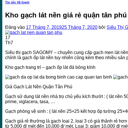
Tin tức Về Gạch
Kho gạch lát nền giá rẻ quận tân phú
Đăng vào
17 Tháng 7, 2019
25 Tháng 7, 2020
bởi
Siêu Thị 
17
Th7
Siêu thị gạch SAGOMY – chuyên cung cấp gạch men lát nền
chính là gạch ốp lát nền tuy nhiên cũng kèm theo nhiều sản p
Kho gạch trang trí – gạch ốp lát đá bóng kính
Giá Gạch Lát Nền Quận Tân Phú
Gạch sử dụng lát nền nhà trọ chủ yếu kích thướt : ( lát nền 5
prime, viglacera, tasa, …
Gạch phòng vệ sinh : ( lát nền 25×25 kết hợp ốp tường 25×40
Gạch giá rẻ thường là gạch loại 2, loại 3 có giá thảnh rẻ hơ
từ 5,000 đ/ mét đến 10,000 đ/ mét, Loại 3: giảm 10,000 đ/ mé