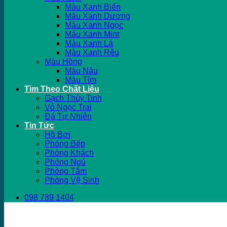
Màu Xanh Biển
Màu Xanh Dương
Màu Xanh Ngọc
Màu Xanh Mint
Màu Xanh Lá
Màu Xanh Rêu
Màu Hồng
Màu Nâu
Màu Tím
Tìm Theo Chất Liệu
Gạch Thủy Tinh
Vỏ Ngọc Trai
Đá Tự Nhiên
Tin Tức
Hồ Bơi
Phòng Bếp
Phòng Khách
Phòng Ngủ
Phòng Tắm
Phòng Vệ Sinh
098 789 1404