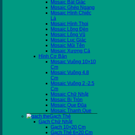
Mosaic Bát Giác
Mosaic Ghép Ngang
Mosaic Hình Chiếc
Lá
Mosaic Hình Thoi
Mosaic Lồng Đèn
Mosaic Lông Vũ
Mosaic Lục Giác
Mosaic Mũi Tên
Mosaic Xương Cá
Hình Cơ Bản
Mosaic Vuông 10×10
Cm
Mosaic Vuông 4.8
Cm
Mosaic Vuông 2 -2.5
Cm
Mosaic Chữ Nhật
Mosaic Bi Tròn
Mosaic Que Đũa
Mosaic Thanh Que
Gạch Thẻ
Gạch Chữ Nhật
Gạch 10×20 Cm
Gạch Thẻ 6×20 Cm