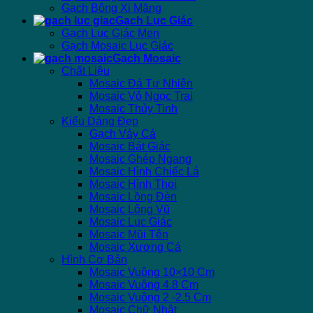
Gạch Bông Xi Măng
Gạch Lục Giác
Gạch Lục Giác Men
Gạch Mosaic Lục Giác
Gạch Mosaic
Chất Liệu
Mosaic Đá Tự Nhiên
Mosaic Vỏ Ngọc Trai
Mosaic Thủy Tinh
Kiểu Dáng Đẹp
Gạch Vảy Cá
Mosaic Bát Giác
Mosaic Ghép Ngang
Mosaic Hình Chiếc Lá
Mosaic Hình Thoi
Mosaic Lồng Đèn
Mosaic Lông Vũ
Mosaic Lục Giác
Mosaic Mũi Tên
Mosaic Xương Cá
Hình Cơ Bản
Mosaic Vuông 10×10 Cm
Mosaic Vuông 4.8 Cm
Mosaic Vuông 2 -2.5 Cm
Mosaic Chữ Nhật