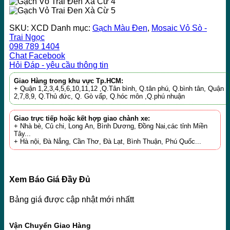
SKU:
XCD
Danh mục:
Gạch Màu Đen
,
Mosaic Vỏ Sò -
Trai Ngọc
098 789 1404
Chat Facebook
Hỏi Đáp - yêu cầu thông tin
Giao Hàng trong khu vực Tp.HCM:
+ Quận 1,2,3,4,5,6,10,11,12 ,Q.Tân bình, Q.tân phú, Q.bình tân, Quận
2,7,8,9, Q.Thủ đức, Q. Gò vấp, Q.hóc môn ,Q.phú nhuận
Giao trực tiếp hoặc kết hợp giao chành xe:
+ Nhà bè, Củ chi, Long An, Bình Dương, Đồng Nai,các tỉnh Miền
Tây...
+ Hà nội, Đà Nẳng, Cần Thơ, Đà Lạt, Bình Thuận, Phú Quốc...
Xem Báo Giá Đầy Đủ
Bảng giá được cập nhật mới nhấtt
Vận Chuyển Giao Hàng