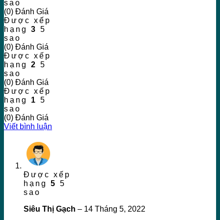
sao
(0) Đánh Giá
Được xếp
hạng
3
5
sao
(0) Đánh Giá
Được xếp
hạng
2
5
sao
(0) Đánh Giá
Được xếp
hạng
1
5
sao
(0) Đánh Giá
Viết bình luận
Được xếp
hạng
5
5
sao
Siêu Thị Gạch
–
14 Tháng 5, 2022