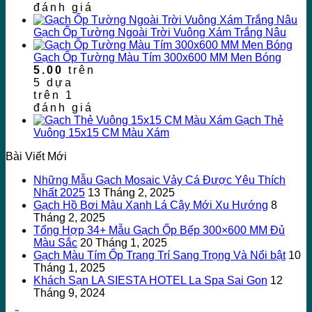
đánh giá
Gạch Ốp Tường Ngoài Trời Vuông Xám Trắng Nâu
Gạch Ốp Tường Màu Tím 300x600 MM Men Bóng
5.00
trên
5 dựa
trên
1
đánh giá
Gạch Thẻ
Vuông 15x15 CM Màu Xám
Bài Viết Mới
Những Mẫu Gạch Mosaic Vảy Cá Được Yêu Thích
Nhất 2025
13 Tháng 2, 2025
Gạch Hồ Bơi Màu Xanh Lá Cây Mới Xu Hướng
8
Tháng 2, 2025
Tổng Hợp 34+ Mẫu Gạch Ốp Bếp 300×600 MM Đủ
Màu Sắc
20 Tháng 1, 2025
Gạch Màu Tím Ốp Trang Trí Sang Trọng Và Nổi bật
10
Tháng 1, 2025
Khách Sạn LA SIESTA HOTEL La Spa Sai Gon
12
Tháng 9, 2024