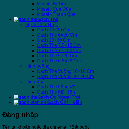
Mosaic Bi Tròn
Mosaic Que Đũa
Mosaic Thanh Que
Gạch Thẻ
Gạch Chữ Nhật
Gạch 10×20 Cm
Gạch Thẻ 6×20 Cm
Gạch 10×30 Cm
Gạch Thẻ 7.5×15 Cm
Gạch Thẻ 7.5×30 Cm
Gạch Thẻ 5×20 Cm
Gạch Thẻ 6.8×28 Cm
Hình Vuông
Gạch Thẻ Vuông 10×10 Cm
Gạch Thẻ Vuông 20×20 Cm
Hình Khác
Gạch Thẻ Lông Vũ
Gạch Thẻ Mũi Tên
Gạch Ốp Ngoài Trời
Gạch Chỉ – Viền
Đăng nhập
Tên tài khoản hoặc địa chỉ email
*
Bắt buộc