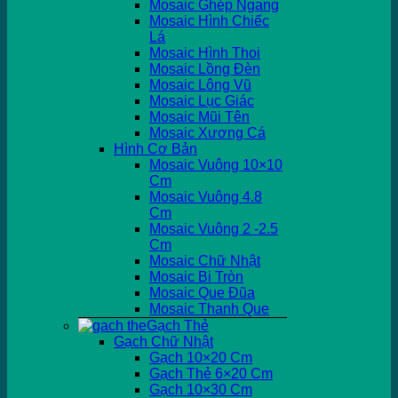
Mosaic Ghép Ngang
Mosaic Hình Chiếc
Lá
Mosaic Hình Thoi
Mosaic Lồng Đèn
Mosaic Lông Vũ
Mosaic Lục Giác
Mosaic Mũi Tên
Mosaic Xương Cá
Hình Cơ Bản
Mosaic Vuông 10×10
Cm
Mosaic Vuông 4.8
Cm
Mosaic Vuông 2 -2.5
Cm
Mosaic Chữ Nhật
Mosaic Bi Tròn
Mosaic Que Đũa
Mosaic Thanh Que
Gạch Thẻ
Gạch Chữ Nhật
Gạch 10×20 Cm
Gạch Thẻ 6×20 Cm
Gạch 10×30 Cm