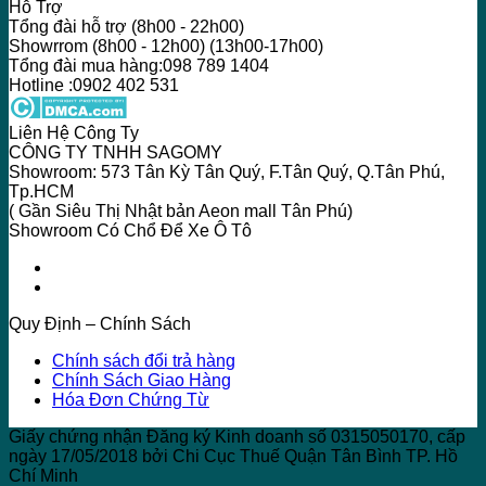
Hỗ Trợ
Tổng đài hỗ trợ (8h00 - 22h00)
Showrrom (8h00 - 12h00) (13h00-17h00)
Tổng đài mua hàng:098 789 1404
Hotline :0902 402 531
Liên Hệ Công Ty
CÔNG TY TNHH SAGOMY
Showroom: 573 Tân Kỳ Tân Quý, F.Tân Quý, Q.Tân Phú,
Tp.HCM
( Gần Siêu Thị Nhật bản Aeon mall Tân Phú)
Showroom Có Chổ Để Xe Ô Tô
Quy Định – Chính Sách
Chính sách đổi trả hàng
Chính Sách Giao Hàng
Hóa Đơn Chứng Từ
Giấy chứng nhận Đăng ký Kinh doanh số 0315050170, cấp
ngày 17/05/2018 bởi Chi Cục Thuế Quận Tân Bình TP. Hồ
Chí Minh