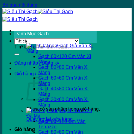
Bỏ qua nội dung
Danh Mục Gạch
Gạch Giả Vân Xi
Tìm kiếm:
Măng
Gạch 60×120 Cm Vân Xi
Măng
Đăng nhập / Đăng ký
Gạch 80×80 Cm Vân Xi
Măng
Giỏ hàng /
Gạch 60×60 Cm Vân Xi
Măng
Gạch 40×80 Cm Vân Xi
Măng
Gạch 30×60 Cm Vân Xi
Măng
Chưa có sản phẩm trong giỏ hàng.
Gạch Terrazzo
Đá Mài
Quay trở lại cửa hàng
Gạch 60×120 Cm Vân
Terrazzo
Giỏ hàng
Gạch 80×80 Cm Vân