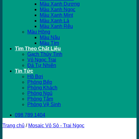
Màu Xanh Dương
Màu Xanh Ngọc
Màu Xanh Mint
Màu Xanh Lá
Màu Xanh Rêu
Màu Hồng
Màu Nâu
Màu Tím
Tìm Theo Chất Liệu
Gạch Thủy Tinh
Vỏ Ngọc Trai
Đá Tự Nhiên
Tin Tức
Hồ Bơi
Phòng Bếp
Phòng Khách
Phòng Ngủ
Phòng Tắm
Phòng Vệ Sinh
098 789 1404
Trang chủ
/
Mosaic Vỏ Sò - Trai Ngọc