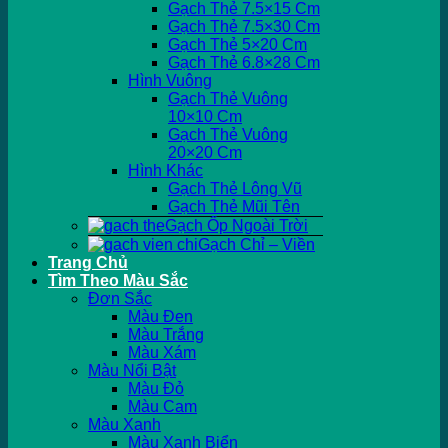
Gạch Thẻ 7.5×15 Cm
Gạch Thẻ 7.5×30 Cm
Gạch Thẻ 5×20 Cm
Gạch Thẻ 6.8×28 Cm
Hình Vuông
Gạch Thẻ Vuông
10×10 Cm
Gạch Thẻ Vuông
20×20 Cm
Hình Khác
Gạch Thẻ Lông Vũ
Gạch Thẻ Mũi Tên
Gạch Ốp Ngoài Trời
Gạch Chỉ – Viền
Trang Chủ
Tìm Theo Màu Sắc
Đơn Sắc
Màu Đen
Màu Trắng
Màu Xám
Màu Nổi Bật
Màu Đỏ
Màu Cam
Màu Xanh
Màu Xanh Biển