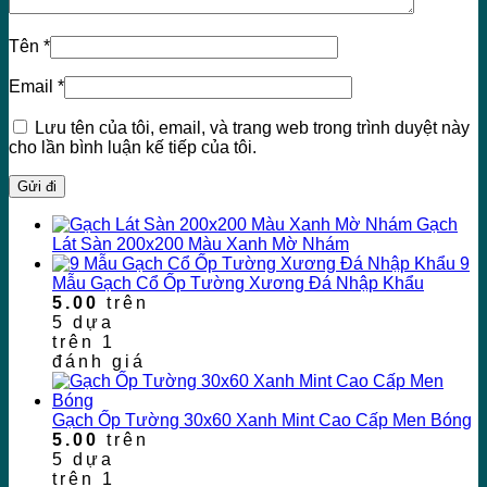
Tên
*
Email
*
Lưu tên của tôi, email, và trang web trong trình duyệt này
cho lần bình luận kế tiếp của tôi.
Gạch
Lát Sàn 200x200 Màu Xanh Mờ Nhám
9
Mẫu Gạch Cổ Ốp Tường Xương Đá Nhập Khẩu
5.00
trên
5 dựa
trên
1
đánh giá
Gạch Ốp Tường 30x60 Xanh Mint Cao Cấp Men Bóng
5.00
trên
5 dựa
trên
1