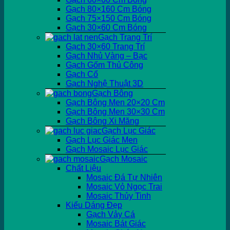
Gạch 80×160 Cm Bóng
Gạch 75×150 Cm Bóng
Gạch 30×60 Cm Bóng
Gạch Trang Trí
Gạch 30×60 Trang Trí
Gạch Nhủ Vàng – Bạc
Gạch Gốm Thủ Công
Gạch Cổ
Gạch Nghệ Thuật 3D
Gạch Bông
Gạch Bông Men 20×20 Cm
Gạch Bông Men 30×30 Cm
Gạch Bông Xi Măng
Gạch Lục Giác
Gạch Lục Giác Men
Gạch Mosaic Lục Giác
Gạch Mosaic
Chất Liệu
Mosaic Đá Tự Nhiên
Mosaic Vỏ Ngọc Trai
Mosaic Thủy Tinh
Kiểu Dáng Đẹp
Gạch Vảy Cá
Mosaic Bát Giác