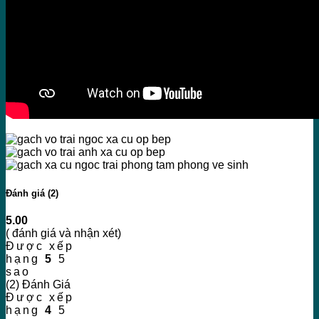
Đánh giá (2)
5.00
( đánh giá và nhận xét)
Được xếp
hạng
5
5
sao
(2) Đánh Giá
Được xếp
hạng
4
5