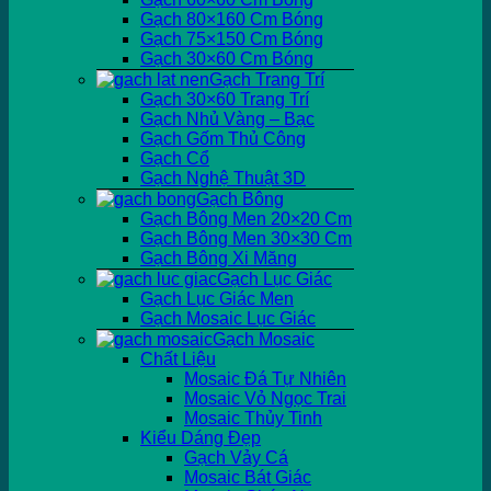
Gạch 80×160 Cm Bóng
Gạch 75×150 Cm Bóng
Gạch 30×60 Cm Bóng
Gạch Trang Trí
Gạch 30×60 Trang Trí
Gạch Nhủ Vàng – Bạc
Gạch Gốm Thủ Công
Gạch Cổ
Gạch Nghệ Thuật 3D
Gạch Bông
Gạch Bông Men 20×20 Cm
Gạch Bông Men 30×30 Cm
Gạch Bông Xi Măng
Gạch Lục Giác
Gạch Lục Giác Men
Gạch Mosaic Lục Giác
Gạch Mosaic
Chất Liệu
Mosaic Đá Tự Nhiên
Mosaic Vỏ Ngọc Trai
Mosaic Thủy Tinh
Kiểu Dáng Đẹp
Gạch Vảy Cá
Mosaic Bát Giác