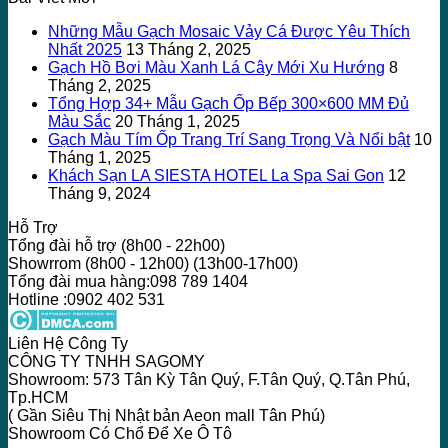
Những Mẫu Gạch Mosaic Vảy Cá Được Yêu Thích
Nhất 2025
13 Tháng 2, 2025
Gạch Hồ Bơi Màu Xanh Lá Cây Mới Xu Hướng
8
Tháng 2, 2025
Tổng Hợp 34+ Mẫu Gạch Ốp Bếp 300×600 MM Đủ
Màu Sắc
20 Tháng 1, 2025
Gạch Màu Tím Ốp Trang Trí Sang Trọng Và Nổi bật
10
Tháng 1, 2025
Khách Sạn LA SIESTA HOTEL La Spa Sai Gon
12
Tháng 9, 2024
Hỗ Trợ
Tổng đài hỗ trợ (8h00 - 22h00)
Showrrom (8h00 - 12h00) (13h00-17h00)
Tổng đài mua hàng:098 789 1404
Hotline :0902 402 531
Liên Hệ Công Ty
CÔNG TY TNHH SAGOMY
Showroom: 573 Tân Kỳ Tân Quý, F.Tân Quý, Q.Tân Phú,
Tp.HCM
( Gần Siêu Thị Nhật bản Aeon mall Tân Phú)
Showroom Có Chổ Để Xe Ô Tô