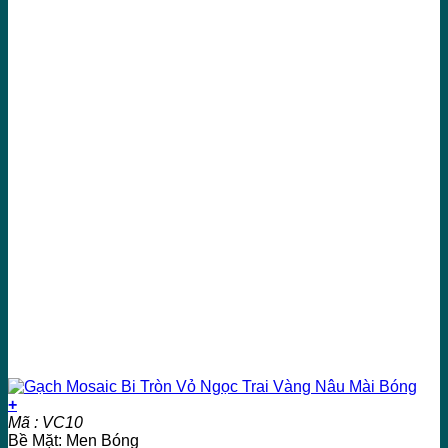
+
Mã : VC10
Bề Mặt: Men Bóng