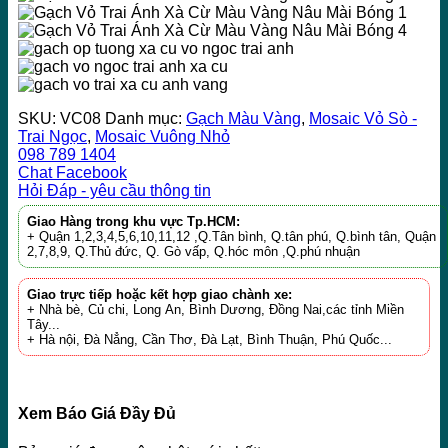
SKU:
VC08
Danh mục:
Gạch Màu Vàng
,
Mosaic Vỏ Sò -
Trai Ngọc
,
Mosaic Vuông Nhỏ
098 789 1404
Chat Facebook
Hỏi Đáp - yêu cầu thông tin
Giao Hàng trong khu vực Tp.HCM:
+ Quận 1,2,3,4,5,6,10,11,12 ,Q.Tân bình, Q.tân phú, Q.bình tân, Quận
2,7,8,9, Q.Thủ đức, Q. Gò vấp, Q.hóc môn ,Q.phú nhuận
Giao trực tiếp hoặc kết hợp giao chành xe:
+ Nhà bè, Củ chi, Long An, Bình Dương, Đồng Nai,các tỉnh Miền
Tây...
+ Hà nội, Đà Nẳng, Cần Thơ, Đà Lạt, Bình Thuận, Phú Quốc...
Xem Báo Giá Đầy Đủ