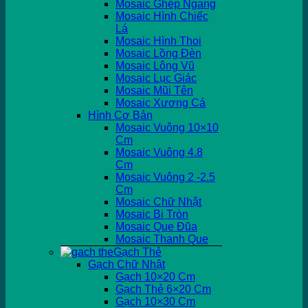
Mosaic Ghép Ngang
Mosaic Hình Chiếc
Lá
Mosaic Hình Thoi
Mosaic Lồng Đèn
Mosaic Lông Vũ
Mosaic Lục Giác
Mosaic Mũi Tên
Mosaic Xương Cá
Hình Cơ Bản
Mosaic Vuông 10×10
Cm
Mosaic Vuông 4.8
Cm
Mosaic Vuông 2 -2.5
Cm
Mosaic Chữ Nhật
Mosaic Bi Tròn
Mosaic Que Đũa
Mosaic Thanh Que
Gạch Thẻ
Gạch Chữ Nhật
Gạch 10×20 Cm
Gạch Thẻ 6×20 Cm
Gạch 10×30 Cm