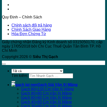
Quy Định – Chính Sách
Chính sách đổi trả hàng
Chính Sách Giao Hàng
Hóa Đơn Chứng Từ
Giấy chứng nhận Đăng ký Kinh doanh số 0315050170, cấp
ngày 17/05/2018 bởi Chi Cục Thuế Quận Tân Bình TP. Hồ
Chí Minh
Copyright 2026 ©
Siêu Thị Gạch
Tìm kiếm:
Gạch Giả Vân Xi Măng
Gạch 60×120 Cm Vân Xi Măng
Gạch 80×80 Cm Vân Xi Măng
Gạch 60×60 Cm Vân Xi Măng
Gạch 40×80 Cm Vân Xi Măng
Gạch 30×60 Cm Vân Xi Măng