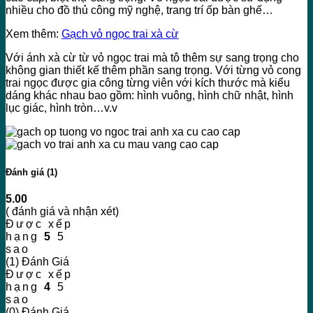
nhiều cho đồ thủ công mỹ nghệ, trang trí ốp bàn ghế…
Xem thêm:
Gạch vỏ ngọc trai xà cừ
Với ánh xà cừ từ vỏ ngọc trai mà tô thêm sự sang trọng cho
không gian thiết kế thêm phần sang trọng. Với từng vỏ cong
trai ngọc được gia công từng viên với kích thước mà kiểu
dáng khác nhau bao gồm: hình vuông, hình chữ nhật, hình
lục giác, hình tròn…v.v
Đánh giá (1)
5.00
( đánh giá và nhận xét)
Được xếp
hạng
5
5
sao
(1) Đánh Giá
Được xếp
hạng
4
5
sao
(0) Đánh Giá