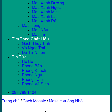
Màu Xanh Dương
Màu Xanh Ngọc
Màu Xanh Mint
Màu Xanh Lá
Màu Xanh Rêu
Màu Hồng
Màu Nâu
Màu Tím
Tìm Theo Chất Liệu
Gạch Thủy Tinh
Vỏ Ngọc Trai
Đá Tự Nhiên
Tin Tức
Hồ Bơi
Phòng Bếp
Phòng Khách
Phòng Ngủ
Phòng Tắm
Phòng Vệ Sinh
098 789 1404
Trang chủ
/
Gạch Mosaic
/
Mosaic Vuông Nhỏ