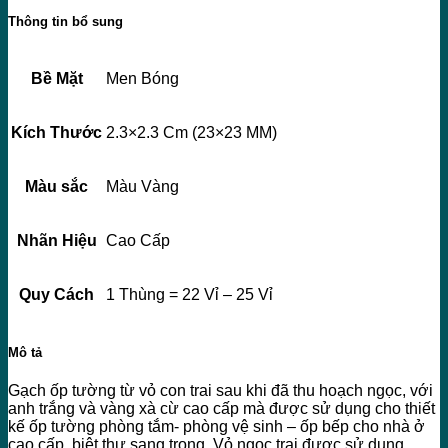
Thông tin bổ sung
Bề Mặt
Men Bóng
Kích Thước
2.3×2.3 Cm (23×23 MM)
Màu sắc
Màu Vàng
Nhãn Hiệu
Cao Cấp
Quy Cách
1 Thùng = 22 Vỉ – 25 Vỉ
Mô tả
Gạch ốp tường từ vỏ con trai sau khi đã thu hoạch ngọc, với
anh trắng và vàng xà cừ cao cấp mà được sử dụng cho thiết
kế ốp tường phòng tắm- phòng vệ sinh – ốp bếp cho nhà ở
cao cấp, biệt thự sang trọng. Vỏ ngọc trai được sử dụng