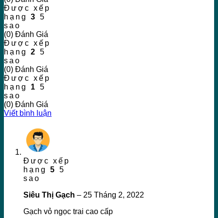
Được xếp
hạng
3
5
sao
(0) Đánh Giá
Được xếp
hạng
2
5
sao
(0) Đánh Giá
Được xếp
hạng
1
5
sao
(0) Đánh Giá
Viết bình luận
Được xếp
hạng
5
5
sao
Siêu Thị Gạch
–
25 Tháng 2, 2022
Gạch vỏ ngọc trai cao cấp