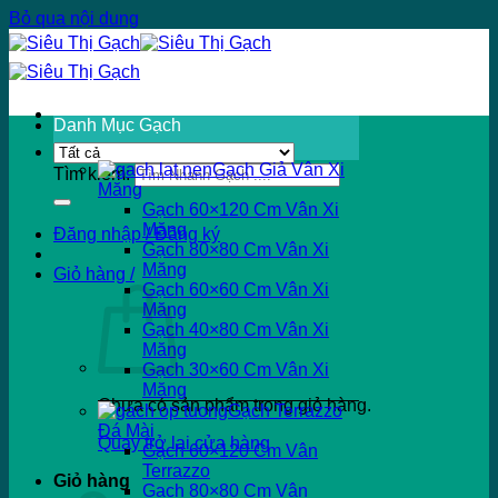
Bỏ qua nội dung
Danh Mục Gạch
Gạch Giả Vân Xi
Tìm kiếm:
Măng
Gạch 60×120 Cm Vân Xi
Măng
Đăng nhập / Đăng ký
Gạch 80×80 Cm Vân Xi
Măng
Giỏ hàng /
Gạch 60×60 Cm Vân Xi
Măng
Gạch 40×80 Cm Vân Xi
Măng
Gạch 30×60 Cm Vân Xi
Măng
Chưa có sản phẩm trong giỏ hàng.
Gạch Terrazzo
Đá Mài
Quay trở lại cửa hàng
Gạch 60×120 Cm Vân
Terrazzo
Giỏ hàng
Gạch 80×80 Cm Vân