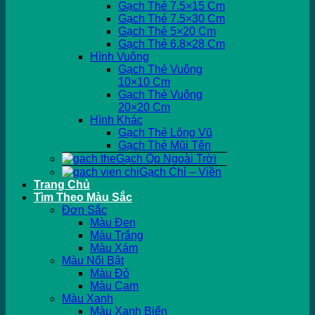
Gạch Thẻ 7.5×15 Cm
Gạch Thẻ 7.5×30 Cm
Gạch Thẻ 5×20 Cm
Gạch Thẻ 6.8×28 Cm
Hình Vuông
Gạch Thẻ Vuông
10×10 Cm
Gạch Thẻ Vuông
20×20 Cm
Hình Khác
Gạch Thẻ Lông Vũ
Gạch Thẻ Mũi Tên
Gạch Ốp Ngoài Trời
Gạch Chỉ – Viền
Trang Chủ
Tìm Theo Màu Sắc
Đơn Sắc
Màu Đen
Màu Trắng
Màu Xám
Màu Nổi Bật
Màu Đỏ
Màu Cam
Màu Xanh
Màu Xanh Biển