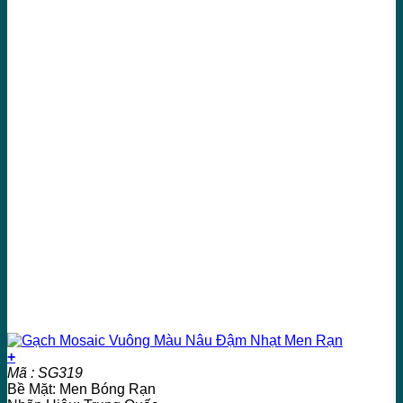
+
Mã : SG319
Bề Mặt: Men Bóng Rạn