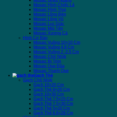
Mosaic Ghép Ngang
Mosaic Hình Chiếc Lá
Mosaic Hình Thoi
Mosaic Lồng Đèn
Mosaic Lông Vũ
Mosaic Lục Giác
Mosaic Mũi Tên
Mosaic Xương Cá
Hình Cơ Bản
Mosaic Vuông 10×10 Cm
Mosaic Vuông 4.8 Cm
Mosaic Vuông 2 -2.5 Cm
Mosaic Chữ Nhật
Mosaic Bi Tròn
Mosaic Que Đũa
Mosaic Thanh Que
Gạch Thẻ
Gạch Chữ Nhật
Gạch 10×20 Cm
Gạch Thẻ 6×20 Cm
Gạch 10×30 Cm
Gạch Thẻ 7.5×15 Cm
Gạch Thẻ 7.5×30 Cm
Gạch Thẻ 5×20 Cm
Gạch Thẻ 6.8×28 Cm