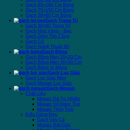
Gạch 80×160 Cm Bóng
Gạch 75×150 Cm Bóng
Gạch 30×60 Cm Bóng
Gạch Trang Trí
Gạch 30×60 Trang Trí
Gạch Nhủ Vàng – Bạc
Gạch Gốm Thủ Công
Gạch Cổ
Gạch Nghệ Thuật 3D
Gạch Bông
Gạch Bông Men 20×20 Cm
Gạch Bông Men 30×30 Cm
Gạch Bông Xi Măng
Gạch Lục Giác
Gạch Lục Giác Men
Gạch Mosaic Lục Giác
Gạch Mosaic
Chất Liệu
Mosaic Đá Tự Nhiên
Mosaic Vỏ Ngọc Trai
Mosaic Thủy Tinh
Kiểu Dáng Đẹp
Gạch Vảy Cá
Mosaic Bát Giác