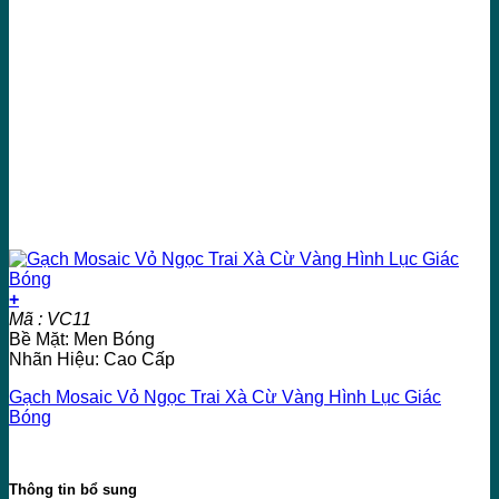
+
Mã : VC11
Bề Mặt: Men Bóng
Nhãn Hiệu: Cao Cấp
Gạch Mosaic Vỏ Ngọc Trai Xà Cừ Vàng Hình Lục Giác
Bóng
Thông tin bổ sung