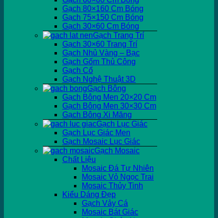
Gạch 80×160 Cm Bóng
Gạch 75×150 Cm Bóng
Gạch 30×60 Cm Bóng
Gạch Trang Trí
Gạch 30×60 Trang Trí
Gạch Nhủ Vàng – Bạc
Gạch Gốm Thủ Công
Gạch Cổ
Gạch Nghệ Thuật 3D
Gạch Bông
Gạch Bông Men 20×20 Cm
Gạch Bông Men 30×30 Cm
Gạch Bông Xi Măng
Gạch Lục Giác
Gạch Lục Giác Men
Gạch Mosaic Lục Giác
Gạch Mosaic
Chất Liệu
Mosaic Đá Tự Nhiên
Mosaic Vỏ Ngọc Trai
Mosaic Thủy Tinh
Kiểu Dáng Đẹp
Gạch Vảy Cá
Mosaic Bát Giác