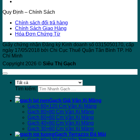
Quy Định – Chính Sách
Chính sách đổi trả hàng
Chính Sách Giao Hàng
Hóa Đơn Chứng Từ
Giấy chứng nhận Đăng ký Kinh doanh số 0315050170, cấp
ngày 17/05/2018 bởi Chi Cục Thuế Quận Tân Bình TP. Hồ
Chí Minh
Copyright 2026 ©
Siêu Thị Gạch
Tìm kiếm:
Gạch Giả Vân Xi Măng
Gạch 60×120 Cm Vân Xi Măng
Gạch 80×80 Cm Vân Xi Măng
Gạch 60×60 Cm Vân Xi Măng
Gạch 40×80 Cm Vân Xi Măng
Gạch 30×60 Cm Vân Xi Măng
Gạch Terrazzo Đá Mài
Gạch 60×120 Cm Vân Terrazzo