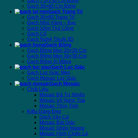
Gạch 75×150 Cm Bóng
Gạch 30×60 Cm Bóng
Gạch Trang Trí
Gạch 30×60 Trang Trí
Gạch Nhủ Vàng – Bạc
Gạch Gốm Thủ Công
Gạch Cổ
Gạch Nghệ Thuật 3D
Gạch Bông
Gạch Bông Men 20×20 Cm
Gạch Bông Men 30×30 Cm
Gạch Bông Xi Măng
Gạch Lục Giác
Gạch Lục Giác Men
Gạch Mosaic Lục Giác
Gạch Mosaic
Chất Liệu
Mosaic Đá Tự Nhiên
Mosaic Vỏ Ngọc Trai
Mosaic Thủy Tinh
Kiểu Dáng Đẹp
Gạch Vảy Cá
Mosaic Bát Giác
Mosaic Ghép Ngang
Mosaic Hình Chiếc Lá