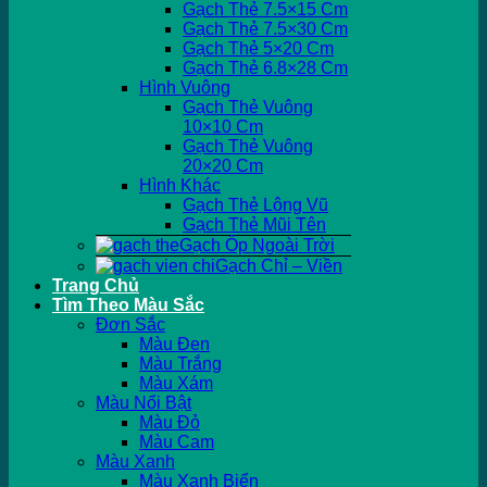
Gạch Thẻ 7.5×15 Cm
Gạch Thẻ 7.5×30 Cm
Gạch Thẻ 5×20 Cm
Gạch Thẻ 6.8×28 Cm
Hình Vuông
Gạch Thẻ Vuông
10×10 Cm
Gạch Thẻ Vuông
20×20 Cm
Hình Khác
Gạch Thẻ Lông Vũ
Gạch Thẻ Mũi Tên
Gạch Ốp Ngoài Trời
Gạch Chỉ – Viền
Trang Chủ
Tìm Theo Màu Sắc
Đơn Sắc
Màu Đen
Màu Trắng
Màu Xám
Màu Nổi Bật
Màu Đỏ
Màu Cam
Màu Xanh
Màu Xanh Biển