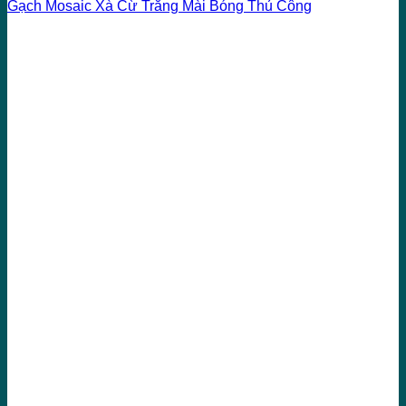
Gạch Mosaic Xà Cừ Trắng Mài Bóng Thủ Công