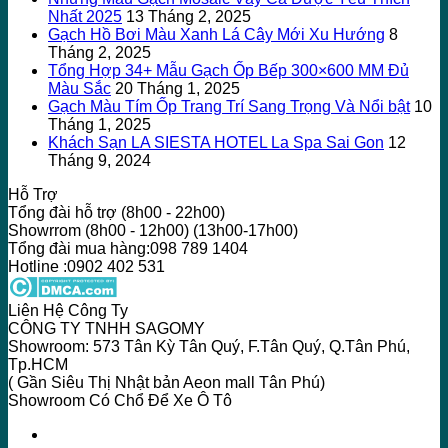
Nhất 2025
13 Tháng 2, 2025
Gạch Hồ Bơi Màu Xanh Lá Cây Mới Xu Hướng
8
Tháng 2, 2025
Tổng Hợp 34+ Mẫu Gạch Ốp Bếp 300×600 MM Đủ
Màu Sắc
20 Tháng 1, 2025
Gạch Màu Tím Ốp Trang Trí Sang Trọng Và Nổi bật
10
Tháng 1, 2025
Khách Sạn LA SIESTA HOTEL La Spa Sai Gon
12
Tháng 9, 2024
Hỗ Trợ
Tổng đài hỗ trợ (8h00 - 22h00)
Showrrom (8h00 - 12h00) (13h00-17h00)
Tổng đài mua hàng:098 789 1404
Hotline :0902 402 531
Liên Hệ Công Ty
CÔNG TY TNHH SAGOMY
Showroom: 573 Tân Kỳ Tân Quý, F.Tân Quý, Q.Tân Phú,
Tp.HCM
( Gần Siêu Thị Nhật bản Aeon mall Tân Phú)
Showroom Có Chổ Để Xe Ô Tô