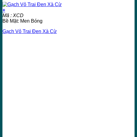
+
Mã : XCD
Bề Mặt: Men Bóng
Gạch Vỏ Trai Đen Xà Cừ