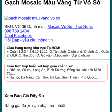
Gạch Mosaic Màu Vàng Từ Vỏ Sò
SKU:
VC 06
Danh mục:
Mosaic Vỏ Sò - Trai Ngọc
098 789 1404
Chat Facebook
Hỏi Đáp - yêu cầu thông tin
Giao Hàng trong khu vực Tp.HCM:
+ Quận 1,2,3,4,5,6,10,11,12 ,Q.Tân bình, Q.tân phú, Q.bình tân, Quận
2,7,8,9, Q.Thủ đức, Q. Gò vấp, Q.hóc môn ,Q.phú nhuận
Giao trực tiếp hoặc kết hợp giao chành xe:
+ Nhà bè, Củ chi, Long An, Bình Dương, Đồng Nai,các tỉnh Miền
Tây...
+ Hà nội, Đà Nẳng, Cần Thơ, Đà Lạt, Bình Thuận, Phú Quốc...
Xem Báo Giá Đầy Đủ
Bảng giá được cập nhật mới nhấtt