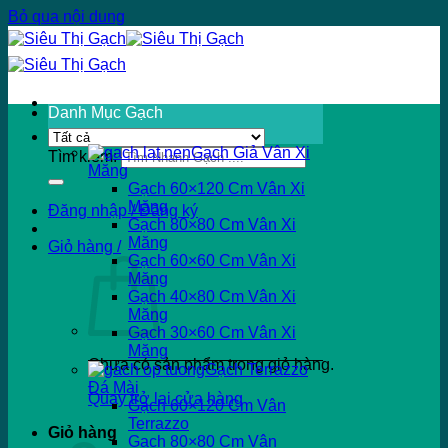
Bỏ qua nội dung
Danh Mục Gạch
Gạch Giả Vân Xi
Tìm kiếm:
Măng
Gạch 60×120 Cm Vân Xi
Măng
Đăng nhập / Đăng ký
Gạch 80×80 Cm Vân Xi
Măng
Giỏ hàng /
Gạch 60×60 Cm Vân Xi
Măng
Gạch 40×80 Cm Vân Xi
Măng
Gạch 30×60 Cm Vân Xi
Măng
Chưa có sản phẩm trong giỏ hàng.
Gạch Terrazzo
Đá Mài
Quay trở lại cửa hàng
Gạch 60×120 Cm Vân
Terrazzo
Giỏ hàng
Gạch 80×80 Cm Vân