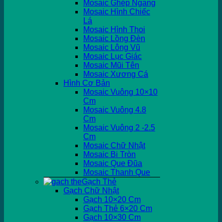
Mosaic Ghép Ngang
Mosaic Hình Chiếc
Lá
Mosaic Hình Thoi
Mosaic Lồng Đèn
Mosaic Lông Vũ
Mosaic Lục Giác
Mosaic Mũi Tên
Mosaic Xương Cá
Hình Cơ Bản
Mosaic Vuông 10×10
Cm
Mosaic Vuông 4.8
Cm
Mosaic Vuông 2 -2.5
Cm
Mosaic Chữ Nhật
Mosaic Bi Tròn
Mosaic Que Đũa
Mosaic Thanh Que
Gạch Thẻ
Gạch Chữ Nhật
Gạch 10×20 Cm
Gạch Thẻ 6×20 Cm
Gạch 10×30 Cm