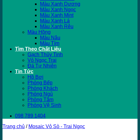
Màu Xanh Dương
Màu Xanh Ngọc
Màu Xanh Mint
Màu Xanh Lá
Màu Xanh Rêu
Màu Hồng
Màu Nâu
Màu Tím
Tìm Theo Chất Liệu
Gạch Thủy Tinh
Vỏ Ngọc Trai
Đá Tự Nhiên
Tin Tức
Hồ Bơi
Phòng Bếp
Phòng Khách
Phòng Ngủ
Phòng Tắm
Phòng Vệ Sinh
098 789 1404
Trang chủ
/
Mosaic Vỏ Sò - Trai Ngọc