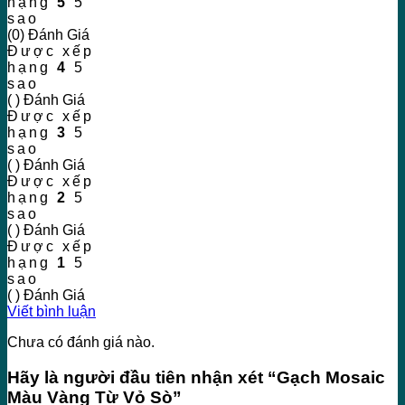
hạng
5
5
sao
(0) Đánh Giá
Được xếp
hạng
4
5
sao
( ) Đánh Giá
Được xếp
hạng
3
5
sao
( ) Đánh Giá
Được xếp
hạng
2
5
sao
( ) Đánh Giá
Được xếp
hạng
1
5
sao
( ) Đánh Giá
Viết bình luận
Chưa có đánh giá nào.
Hãy là người đầu tiên nhận xét “Gạch Mosaic
Màu Vàng Từ Vỏ Sò”