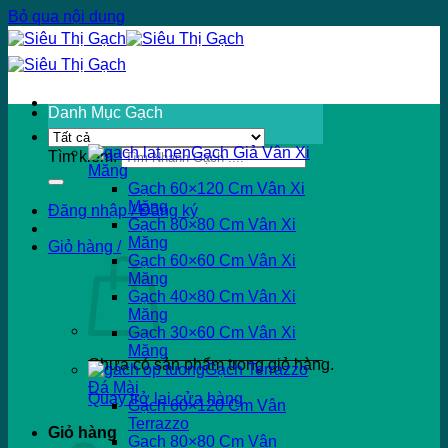
Bỏ qua nội dung
Danh Mục Gạch
Gạch Giả Vân Xi
Tìm kiếm:
Măng
Gạch 60×120 Cm Vân Xi
Măng
Đăng nhập / Đăng ký
Gạch 80×80 Cm Vân Xi
Măng
Giỏ hàng /
Gạch 60×60 Cm Vân Xi
Măng
Gạch 40×80 Cm Vân Xi
Măng
Gạch 30×60 Cm Vân Xi
Măng
Chưa có sản phẩm trong giỏ hàng.
Gạch Terrazzo
Đá Mài
Quay trở lại cửa hàng
Gạch 60×120 Cm Vân
Terrazzo
Giỏ hàng
Gạch 80×80 Cm Vân