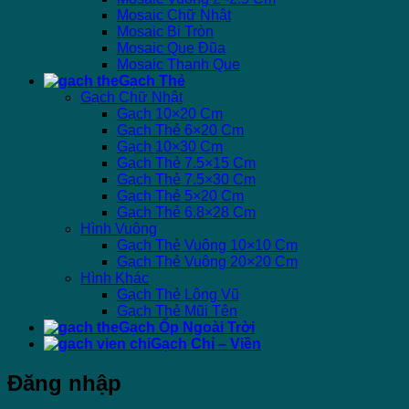
Mosaic Chữ Nhật
Mosaic Bi Tròn
Mosaic Que Đũa
Mosaic Thanh Que
Gạch Thẻ
Gạch Chữ Nhật
Gạch 10×20 Cm
Gạch Thẻ 6×20 Cm
Gạch 10×30 Cm
Gạch Thẻ 7.5×15 Cm
Gạch Thẻ 7.5×30 Cm
Gạch Thẻ 5×20 Cm
Gạch Thẻ 6.8×28 Cm
Hình Vuông
Gạch Thẻ Vuông 10×10 Cm
Gạch Thẻ Vuông 20×20 Cm
Hình Khác
Gạch Thẻ Lông Vũ
Gạch Thẻ Mũi Tên
Gạch Ốp Ngoài Trời
Gạch Chỉ – Viền
Đăng nhập