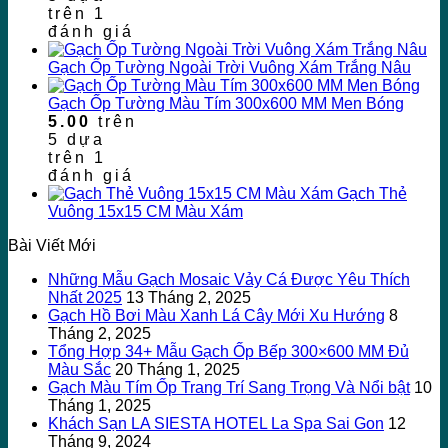
trên
1
đánh giá
Gạch Ốp Tường Ngoài Trời Vuông Xám Trắng Nâu
Gạch Ốp Tường Màu Tím 300x600 MM Men Bóng
5.00
trên
5 dựa
trên
1
đánh giá
Gạch Thẻ
Vuông 15x15 CM Màu Xám
Bài Viết Mới
Những Mẫu Gạch Mosaic Vảy Cá Được Yêu Thích
Nhất 2025
13 Tháng 2, 2025
Gạch Hồ Bơi Màu Xanh Lá Cây Mới Xu Hướng
8
Tháng 2, 2025
Tổng Hợp 34+ Mẫu Gạch Ốp Bếp 300×600 MM Đủ
Màu Sắc
20 Tháng 1, 2025
Gạch Màu Tím Ốp Trang Trí Sang Trọng Và Nổi bật
10
Tháng 1, 2025
Khách Sạn LA SIESTA HOTEL La Spa Sai Gon
12
Tháng 9, 2024