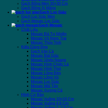
Gạch Bông Men 30×30 Cm
Gạch Bông Xi Măng
Gạch Lục Giác
Gạch Lục Giác Men
Gạch Mosaic Lục Giác
Gạch Mosaic
Chất Liệu
Mosaic Đá Tự Nhiên
Mosaic Vỏ Ngọc Trai
Mosaic Thủy Tinh
Kiểu Dáng Đẹp
Gạch Vảy Cá
Mosaic Bát Giác
Mosaic Ghép Ngang
Mosaic Hình Chiếc Lá
Mosaic Hình Thoi
Mosaic Lồng Đèn
Mosaic Lông Vũ
Mosaic Lục Giác
Mosaic Mũi Tên
Mosaic Xương Cá
Hình Cơ Bản
Mosaic Vuông 10×10 Cm
Mosaic Vuông 4.8 Cm
Mosaic Vuông 2 -2.5 Cm