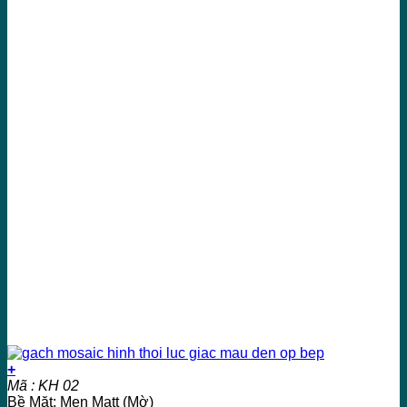
+
Mã : KH 02
Bề Mặt: Men Matt (Mờ)