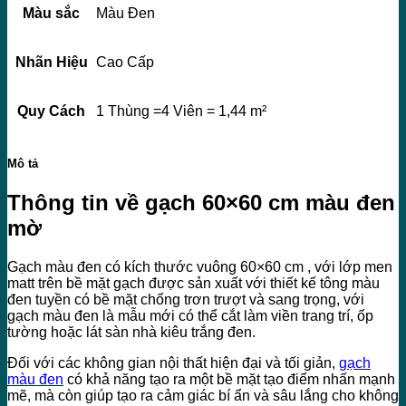
Màu sắc
Màu Đen
Nhãn Hiệu
Cao Cấp
Quy Cách
1 Thùng =4 Viên = 1,44 m²
Mô tả
Thông tin về gạch 60×60 cm màu đen
mờ
Gạch màu đen có kích thước vuông 60×60 cm , với lớp men
matt trên bề mặt gạch được sản xuất với thiết kế tông màu
đen tuyền có bề mặt chống trơn trượt và sang trọng, với
gạch màu đen là mẫu mới có thể cắt làm viền trang trí, ốp
tường hoặc lát sàn nhà kiêu trắng đen.
Đối với các không gian nội thất hiện đại và tối giản,
gạch
màu đen
có khả năng tạo ra một bề mặt tạo điểm nhấn mạnh
mẽ, mà còn giúp tạo ra cảm giác bí ẩn và sâu lắng cho không