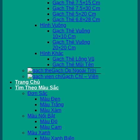
Gạch Thẻ 7.5×15 Cm
Gạch Thẻ 7.5×30 Cm
Gạch Thẻ 5×20 Cm
Gạch Thẻ 6.8×28 Cm
Hình Vuông
Gạch Thẻ Vuông
10×10 Cm
Gạch Thẻ Vuông
20×20 Cm
Hình Khác
Gạch Thẻ Lông Vũ
Gạch Thẻ Mũi Tên
Gạch Ốp Ngoài Trời
Gạch Chỉ – Viền
Trang Chủ
Tìm Theo Màu Sắc
Đơn Sắc
Màu Đen
Màu Trắng
Màu Xám
Màu Nổi Bật
Màu Đỏ
Màu Cam
Màu Xanh
Màu Xanh Biển