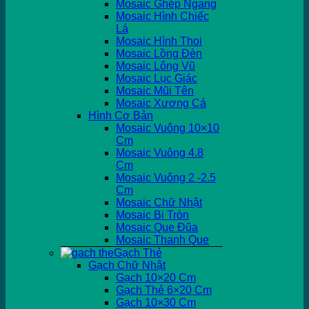
Mosaic Ghép Ngang
Mosaic Hình Chiếc
Lá
Mosaic Hình Thoi
Mosaic Lồng Đèn
Mosaic Lông Vũ
Mosaic Lục Giác
Mosaic Mũi Tên
Mosaic Xương Cá
Hình Cơ Bản
Mosaic Vuông 10×10
Cm
Mosaic Vuông 4.8
Cm
Mosaic Vuông 2 -2.5
Cm
Mosaic Chữ Nhật
Mosaic Bi Tròn
Mosaic Que Đũa
Mosaic Thanh Que
Gạch Thẻ
Gạch Chữ Nhật
Gạch 10×20 Cm
Gạch Thẻ 6×20 Cm
Gạch 10×30 Cm