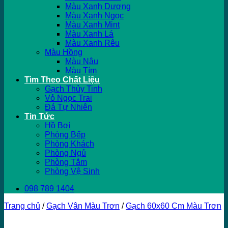
Màu Xanh Dương
Màu Xanh Ngọc
Màu Xanh Mint
Màu Xanh Lá
Màu Xanh Rêu
Màu Hồng
Màu Nâu
Màu Tím
Tìm Theo Chất Liệu
Gạch Thủy Tinh
Vỏ Ngọc Trai
Đá Tự Nhiên
Tin Tức
Hồ Bơi
Phòng Bếp
Phòng Khách
Phòng Ngủ
Phòng Tắm
Phòng Vệ Sinh
098 789 1404
Trang chủ
/
Gạch Vân Màu Trơn
/
Gạch 60x60 Cm Màu Trơn