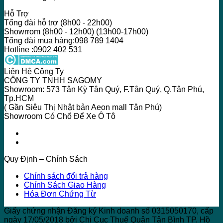
Hỗ Trợ
Tổng đài hỗ trợ (8h00 - 22h00)
Showrrom (8h00 - 12h00) (13h00-17h00)
Tổng đài mua hàng:098 789 1404
Hotline :0902 402 531
Liên Hệ Công Ty
CÔNG TY TNHH SAGOMY
Showroom: 573 Tân Kỳ Tân Quý, F.Tân Quý, Q.Tân Phú,
Tp.HCM
( Gần Siêu Thị Nhật bản Aeon mall Tân Phú)
Showroom Có Chổ Để Xe Ô Tô
Quy Định – Chính Sách
Chính sách đổi trả hàng
Chính Sách Giao Hàng
Hóa Đơn Chứng Từ
Giấy chứng nhận Đăng ký Kinh doanh số 0315050170, cấp
ngày 17/05/2018 bởi Chi Cục Thuế Quận Tân Bình TP. Hồ