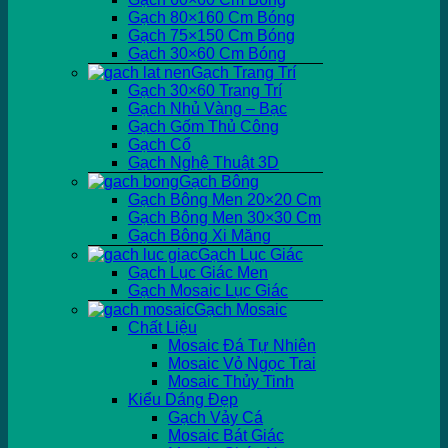
Gạch 80×160 Cm Bóng
Gạch 75×150 Cm Bóng
Gạch 30×60 Cm Bóng
Gạch Trang Trí
Gạch 30×60 Trang Trí
Gạch Nhủ Vàng – Bạc
Gạch Gốm Thủ Công
Gạch Cổ
Gạch Nghệ Thuật 3D
Gạch Bông
Gạch Bông Men 20×20 Cm
Gạch Bông Men 30×30 Cm
Gạch Bông Xi Măng
Gạch Lục Giác
Gạch Lục Giác Men
Gạch Mosaic Lục Giác
Gạch Mosaic
Chất Liệu
Mosaic Đá Tự Nhiên
Mosaic Vỏ Ngọc Trai
Mosaic Thủy Tinh
Kiểu Dáng Đẹp
Gạch Vảy Cá
Mosaic Bát Giác