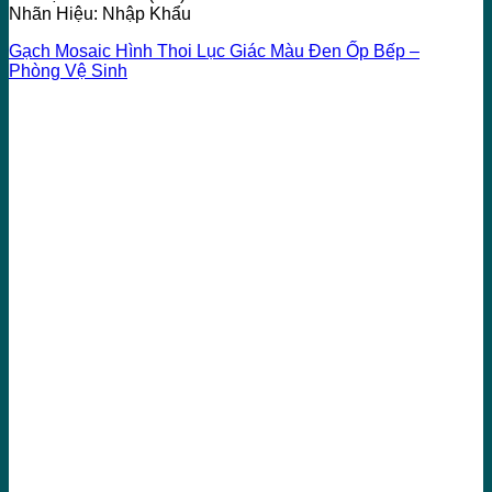
Nhãn Hiệu: Nhập Khẩu
Gạch Mosaic Hình Thoi Lục Giác Màu Đen Ốp Bếp –
Phòng Vệ Sinh