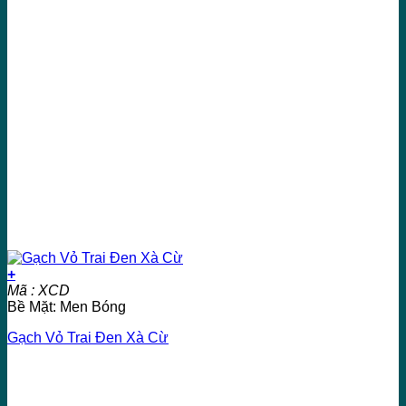
+
Mã : XCD
Bề Mặt: Men Bóng
Gạch Vỏ Trai Đen Xà Cừ