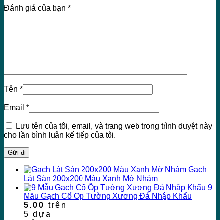
Đánh giá của bạn
*
Tên
*
Email
*
Lưu tên của tôi, email, và trang web trong trình duyệt này
cho lần bình luận kế tiếp của tôi.
Gạch
Lát Sàn 200x200 Màu Xanh Mờ Nhám
9
Mẫu Gạch Cổ Ốp Tường Xương Đá Nhập Khẩu
5.00
trên
5 dựa