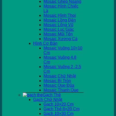
Mosaic Ghép Ngang
Mosaic Hình Chiếc
Lá
Mosaic Hình Thoi
Mosaic Lồng Đèn
Mosaic Lông Vũ
Mosaic Lục Giác
Mosaic Mũi Tên
Mosaic Xương Cá
Hình Cơ Bản
Mosaic Vuông 10×10
Cm
Mosaic Vuông 4.8
Cm
Mosaic Vuông 2 -2.5
Cm
Mosaic Chữ Nhật
Mosaic Bi Tròn
Mosaic Que Đũa
Mosaic Thanh Que
Gạch Thẻ
Gạch Chữ Nhật
Gạch 10×20 Cm
Gạch Thẻ 6×20 Cm
Gạch 10×30 Cm