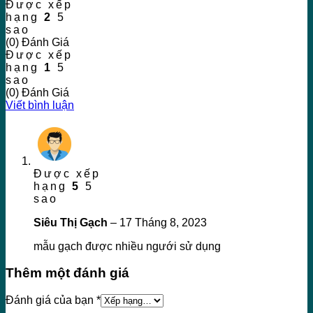
Được xếp
hạng
2
5
sao
(0) Đánh Giá
Được xếp
hạng
1
5
sao
(0) Đánh Giá
Viết bình luận
Được xếp
hạng
5
5
sao
Siêu Thị Gạch
–
17 Tháng 8, 2023
mẫu gạch được nhiều ngưới sử dụng
Thêm một đánh giá
Đánh giá của bạn
*