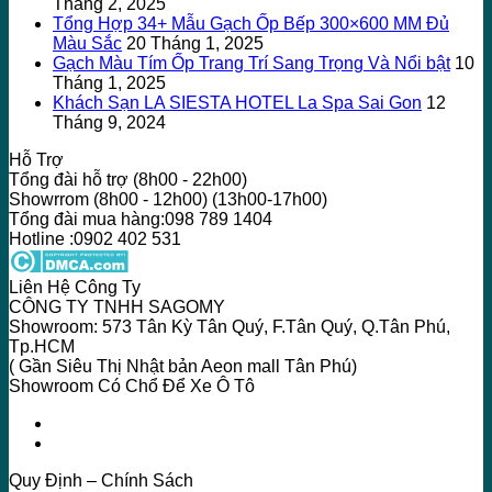
Tháng 2, 2025
Tổng Hợp 34+ Mẫu Gạch Ốp Bếp 300×600 MM Đủ
Màu Sắc
20 Tháng 1, 2025
Gạch Màu Tím Ốp Trang Trí Sang Trọng Và Nổi bật
10
Tháng 1, 2025
Khách Sạn LA SIESTA HOTEL La Spa Sai Gon
12
Tháng 9, 2024
Hỗ Trợ
Tổng đài hỗ trợ (8h00 - 22h00)
Showrrom (8h00 - 12h00) (13h00-17h00)
Tổng đài mua hàng:098 789 1404
Hotline :0902 402 531
Liên Hệ Công Ty
CÔNG TY TNHH SAGOMY
Showroom: 573 Tân Kỳ Tân Quý, F.Tân Quý, Q.Tân Phú,
Tp.HCM
( Gần Siêu Thị Nhật bản Aeon mall Tân Phú)
Showroom Có Chổ Để Xe Ô Tô
Quy Định – Chính Sách