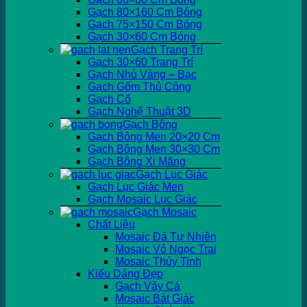
Gạch 80×160 Cm Bóng
Gạch 75×150 Cm Bóng
Gạch 30×60 Cm Bóng
Gạch Trang Trí
Gạch 30×60 Trang Trí
Gạch Nhủ Vàng – Bạc
Gạch Gốm Thủ Công
Gạch Cổ
Gạch Nghệ Thuật 3D
Gạch Bông
Gạch Bông Men 20×20 Cm
Gạch Bông Men 30×30 Cm
Gạch Bông Xi Măng
Gạch Lục Giác
Gạch Lục Giác Men
Gạch Mosaic Lục Giác
Gạch Mosaic
Chất Liệu
Mosaic Đá Tự Nhiên
Mosaic Vỏ Ngọc Trai
Mosaic Thủy Tinh
Kiểu Dáng Đẹp
Gạch Vảy Cá
Mosaic Bát Giác