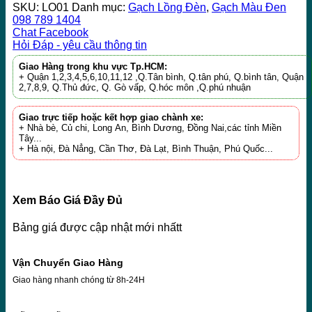
SKU:
LO01
Danh mục:
Gạch Lồng Đèn
,
Gạch Màu Đen
098 789 1404
Chat Facebook
Hỏi Đáp - yêu cầu thông tin
Giao Hàng trong khu vực Tp.HCM:
+ Quận 1,2,3,4,5,6,10,11,12 ,Q.Tân bình, Q.tân phú, Q.bình tân, Quận
2,7,8,9, Q.Thủ đức, Q. Gò vấp, Q.hóc môn ,Q.phú nhuận
Giao trực tiếp hoặc kết hợp giao chành xe:
+ Nhà bè, Củ chi, Long An, Bình Dương, Đồng Nai,các tỉnh Miền
Tây...
+ Hà nội, Đà Nẳng, Cần Thơ, Đà Lạt, Bình Thuận, Phú Quốc...
Xem Báo Giá Đầy Đủ
Bảng giá được cập nhật mới nhấtt
Vận Chuyển Giao Hàng
Giao hàng nhanh chóng từ 8h-24H