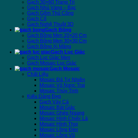
Gạch 30×60 Trang Trí
Gạch Nhủ Vàng – Bạc
Gạch Gốm Thủ Công
Gạch Cổ
Gạch Nghệ Thuật 3D
Gạch Bông
Gạch Bông Men 20×20 Cm
Gạch Bông Men 30×30 Cm
Gạch Bông Xi Măng
Gạch Lục Giác
Gạch Lục Giác Men
Gạch Mosaic Lục Giác
Gạch Mosaic
Chất Liệu
Mosaic Đá Tự Nhiên
Mosaic Vỏ Ngọc Trai
Mosaic Thủy Tinh
Kiểu Dáng Đẹp
Gạch Vảy Cá
Mosaic Bát Giác
Mosaic Ghép Ngang
Mosaic Hình Chiếc Lá
Mosaic Hình Thoi
Mosaic Lồng Đèn
Mosaic Lông Vũ