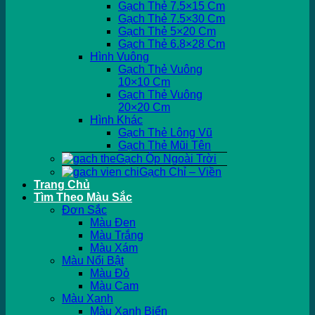
Gạch Thẻ 7.5×15 Cm
Gạch Thẻ 7.5×30 Cm
Gạch Thẻ 5×20 Cm
Gạch Thẻ 6.8×28 Cm
Hình Vuông
Gạch Thẻ Vuông
10×10 Cm
Gạch Thẻ Vuông
20×20 Cm
Hình Khác
Gạch Thẻ Lông Vũ
Gạch Thẻ Mũi Tên
Gạch Ốp Ngoài Trời
Gạch Chỉ – Viền
Trang Chủ
Tìm Theo Màu Sắc
Đơn Sắc
Màu Đen
Màu Trắng
Màu Xám
Màu Nổi Bật
Màu Đỏ
Màu Cam
Màu Xanh
Màu Xanh Biển