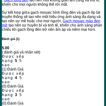
.
Gạch lồng đèn
tạo nên một không gian ấm cúng và thú vị,
khiến cho mọi người không thể rời mắt.
Sự kết hợp giữa gạch mosaic hình lồng đèn và gạch ốp lát
truyền thống sẽ tạo nên một hiệu ứng ánh sáng đa dạng và
tạo nên sự mê hoặc cho mọi người.
Gạch mosaic màu đen
mờ
tạo nên sự huyền bí và tinh tế, khiến cho ánh sáng phản
chiếu tới gạch lồng đèn trở nên ấm áp và mềm mại hơn.
Đánh giá (1)
5.00
( đánh giá và nhận xét)
Được xếp
hạng
5
5
sao
(1) Đánh Giá
Được xếp
hạng
4
5
sao
(0) Đánh Giá
Được xếp
hạng
3
5
sao
(0) Đánh Giá