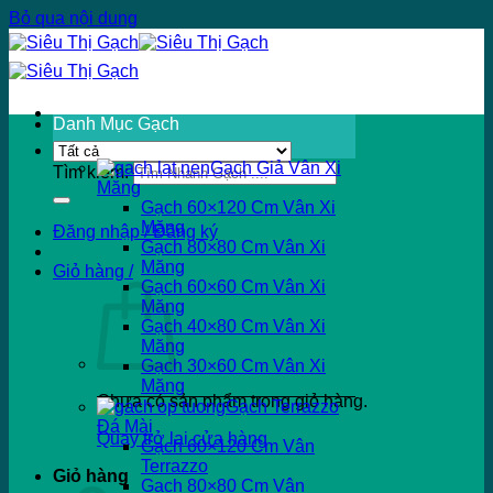
Bỏ qua nội dung
Danh Mục Gạch
Gạch Giả Vân Xi
Tìm kiếm:
Măng
Gạch 60×120 Cm Vân Xi
Măng
Đăng nhập / Đăng ký
Gạch 80×80 Cm Vân Xi
Măng
Giỏ hàng /
Gạch 60×60 Cm Vân Xi
Măng
Gạch 40×80 Cm Vân Xi
Măng
Gạch 30×60 Cm Vân Xi
Măng
Chưa có sản phẩm trong giỏ hàng.
Gạch Terrazzo
Đá Mài
Quay trở lại cửa hàng
Gạch 60×120 Cm Vân
Terrazzo
Giỏ hàng
Gạch 80×80 Cm Vân