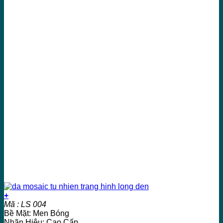
+
Mã : LS 004
Bề Mặt: Men Bóng
Nhãn Hiệu: Cao Cấp