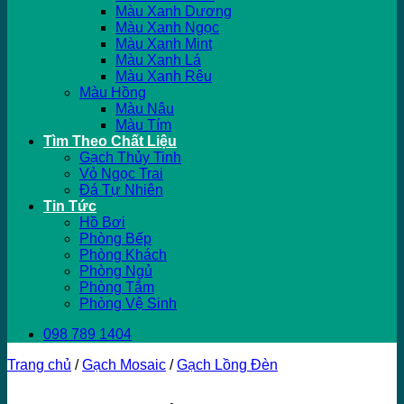
Màu Xanh Dương
Màu Xanh Ngọc
Màu Xanh Mint
Màu Xanh Lá
Màu Xanh Rêu
Màu Hồng
Màu Nâu
Màu Tím
Tìm Theo Chất Liệu
Gạch Thủy Tinh
Vỏ Ngọc Trai
Đá Tự Nhiên
Tin Tức
Hồ Bơi
Phòng Bếp
Phòng Khách
Phòng Ngủ
Phòng Tắm
Phòng Vệ Sinh
098 789 1404
Trang chủ
/
Gạch Mosaic
/
Gạch Lồng Đèn