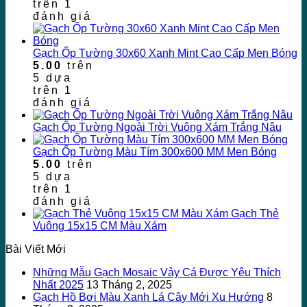
trên
1
đánh giá
Gạch Ốp Tường 30x60 Xanh Mint Cao Cấp Men Bóng
5.00
trên
5 dựa
trên
1
đánh giá
Gạch Ốp Tường Ngoài Trời Vuông Xám Trắng Nâu
Gạch Ốp Tường Màu Tím 300x600 MM Men Bóng
5.00
trên
5 dựa
trên
1
đánh giá
Gạch Thẻ
Vuông 15x15 CM Màu Xám
Bài Viết Mới
Những Mẫu Gạch Mosaic Vảy Cá Được Yêu Thích
Nhất 2025
13 Tháng 2, 2025
Gạch Hồ Bơi Màu Xanh Lá Cây Mới Xu Hướng
8