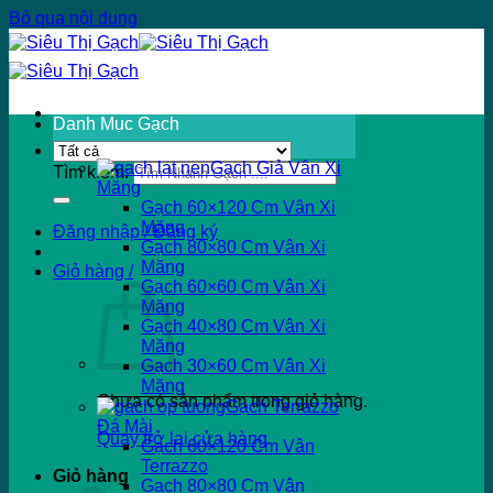
Bỏ qua nội dung
Danh Mục Gạch
Gạch Giả Vân Xi
Tìm kiếm:
Măng
Gạch 60×120 Cm Vân Xi
Măng
Đăng nhập / Đăng ký
Gạch 80×80 Cm Vân Xi
Măng
Giỏ hàng /
Gạch 60×60 Cm Vân Xi
Măng
Gạch 40×80 Cm Vân Xi
Măng
Gạch 30×60 Cm Vân Xi
Măng
Chưa có sản phẩm trong giỏ hàng.
Gạch Terrazzo
Đá Mài
Quay trở lại cửa hàng
Gạch 60×120 Cm Vân
Terrazzo
Giỏ hàng
Gạch 80×80 Cm Vân