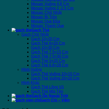
Mosaic Vuông 4.8 Cm
Mosaic Vuông 2 -2.5 Cm
Mosaic Chữ Nhật
Mosaic Bi Tròn
Mosaic Que Đũa
Mosaic Thanh Que
Gạch Thẻ
Gạch Chữ Nhật
Gạch 10×20 Cm
Gạch Thẻ 6×20 Cm
Gạch 10×30 Cm
Gạch Thẻ 7.5×15 Cm
Gạch Thẻ 7.5×30 Cm
Gạch Thẻ 5×20 Cm
Gạch Thẻ 6.8×28 Cm
Hình Vuông
Gạch Thẻ Vuông 10×10 Cm
Gạch Thẻ Vuông 20×20 Cm
Hình Khác
Gạch Thẻ Lông Vũ
Gạch Thẻ Mũi Tên
Gạch Ốp Ngoài Trời
Gạch Chỉ – Viền