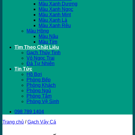
Màu Xanh Dương
Màu Xanh Ngọc
Màu Xanh Mint
Màu Xanh Lá
Màu Xanh Rêu
Màu Hồng
Màu Nâu
Màu Tím
Tìm Theo Chất Liệu
Gạch Thủy Tinh
Vỏ Ngọc Trai
Đá Tự Nhiên
Tin Tức
Hồ Bơi
Phòng Bếp
Phòng Khách
Phòng Ngủ
Phòng Tắm
Phòng Vệ Sinh
098 789 1404
Trang chủ
/
Gạch Vảy Cá