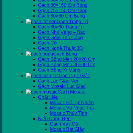
Gạch 80×160 Cm Bóng
Gạch 75×150 Cm Bóng
Gạch 30×60 Cm Bóng
Gạch Trang Trí
Gạch 30×60 Trang Trí
Gạch Nhủ Vàng – Bạc
Gạch Gốm Thủ Công
Gạch Cổ
Gạch Nghệ Thuật 3D
Gạch Bông
Gạch Bông Men 20×20 Cm
Gạch Bông Men 30×30 Cm
Gạch Bông Xi Măng
Gạch Lục Giác
Gạch Lục Giác Men
Gạch Mosaic Lục Giác
Gạch Mosaic
Chất Liệu
Mosaic Đá Tự Nhiên
Mosaic Vỏ Ngọc Trai
Mosaic Thủy Tinh
Kiểu Dáng Đẹp
Gạch Vảy Cá
Mosaic Bát Giác