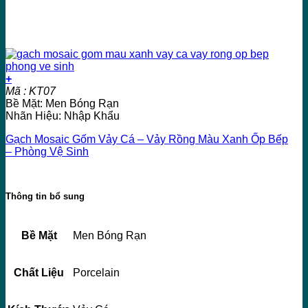
+
Mã : KT07
Bề Mặt: Men Bóng Rạn
Nhãn Hiệu: Nhập Khẩu
Gạch Mosaic Gốm Vảy Cá – Vảy Rồng Màu Xanh Ốp Bếp
– Phòng Vệ Sinh
Thông tin bổ sung
Bề Mặt
Men Bóng Rạn
Chất Liệu
Porcelain