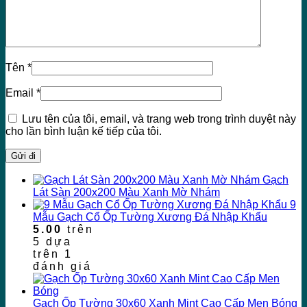
Tên
*
Email
*
Lưu tên của tôi, email, và trang web trong trình duyệt này
cho lần bình luận kế tiếp của tôi.
Gạch
Lát Sàn 200x200 Màu Xanh Mờ Nhám
9
Mẫu Gạch Cổ Ốp Tường Xương Đá Nhập Khẩu
5.00
trên
5 dựa
trên
1
đánh giá
Gạch Ốp Tường 30x60 Xanh Mint Cao Cấp Men Bóng