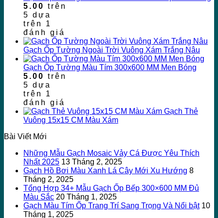
5.00
trên
5 dựa
trên
1
đánh giá
Gạch Ốp Tường Ngoài Trời Vuông Xám Trắng Nâu
Gạch Ốp Tường Màu Tím 300x600 MM Men Bóng
5.00
trên
5 dựa
trên
1
đánh giá
Gạch Thẻ
Vuông 15x15 CM Màu Xám
Bài Viết Mới
Những Mẫu Gạch Mosaic Vảy Cá Được Yêu Thích
Nhất 2025
13 Tháng 2, 2025
Gạch Hồ Bơi Màu Xanh Lá Cây Mới Xu Hướng
8
Tháng 2, 2025
Tổng Hợp 34+ Mẫu Gạch Ốp Bếp 300×600 MM Đủ
Màu Sắc
20 Tháng 1, 2025
Gạch Màu Tím Ốp Trang Trí Sang Trọng Và Nổi bật
10
Tháng 1, 2025