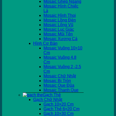
Mosaic Ghép Ngang
Mosaic Hình Chiếc
Lá
Mosaic Hình Thoi
Mosaic Lồng Đèn
Mosaic Lông Vũ
Mosaic Lục Giác
Mosaic Mũi Tên
Mosaic Xương Cá
Hình Cơ Bản
Mosaic Vuông 10×10
Cm
Mosaic Vuông 4.8
Cm
Mosaic Vuông 2 -2.5
Cm
Mosaic Chữ Nhật
Mosaic Bi Tròn
Mosaic Que Đũa
Mosaic Thanh Que
Gạch Thẻ
Gạch Chữ Nhật
Gạch 10×20 Cm
Gạch Thẻ 6×20 Cm
Gạch 10×30 Cm