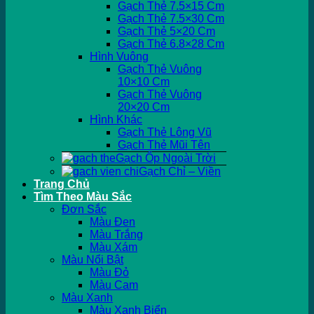
Gạch Thẻ 7.5×15 Cm
Gạch Thẻ 7.5×30 Cm
Gạch Thẻ 5×20 Cm
Gạch Thẻ 6.8×28 Cm
Hình Vuông
Gạch Thẻ Vuông
10×10 Cm
Gạch Thẻ Vuông
20×20 Cm
Hình Khác
Gạch Thẻ Lông Vũ
Gạch Thẻ Mũi Tên
Gạch Ốp Ngoài Trời
Gạch Chỉ – Viền
Trang Chủ
Tìm Theo Màu Sắc
Đơn Sắc
Màu Đen
Màu Trắng
Màu Xám
Màu Nổi Bật
Màu Đỏ
Màu Cam
Màu Xanh
Màu Xanh Biển