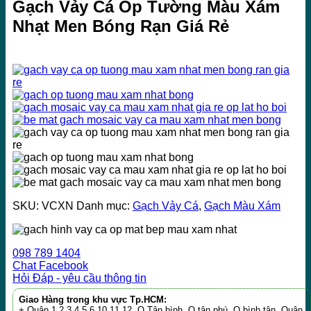
Gạch Vảy Cá Ốp Tường Màu Xám
Nhạt Men Bóng Rạn Giá Rẻ
SKU:
VCXN
Danh mục:
Gạch Vảy Cá
,
Gạch Màu Xám
098 789 1404
Chat Facebook
Hỏi Đáp - yêu cầu thông tin
Giao Hàng trong khu vực Tp.HCM:
+ Quận 1,2,3,4,5,6,10,11,12 ,Q.Tân bình, Q.tân phú, Q.bình tân, Quận