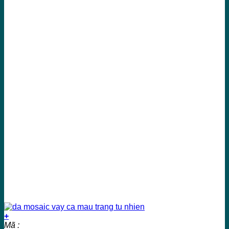
+
Mã :