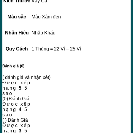
Kích Thước
Vảy Cá
Màu sắc
Màu Xám đen
Nhãn Hiệu
Nhập Khẩu
Quy Cách
1 Thùng = 22 Vỉ – 25 Vỉ
Đánh giá (0)
( đánh giá và nhận xét)
Được xếp
hạng
5
5
sao
(0) Đánh Giá
Được xếp
hạng
4
5
sao
( ) Đánh Giá
Được xếp
hạng
3
5