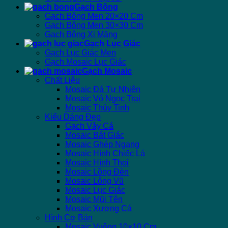
Gạch Bông
Gạch Bông Men 20×20 Cm
Gạch Bông Men 30×30 Cm
Gạch Bông Xi Măng
Gạch Lục Giác
Gạch Lục Giác Men
Gạch Mosaic Lục Giác
Gạch Mosaic
Chất Liệu
Mosaic Đá Tự Nhiên
Mosaic Vỏ Ngọc Trai
Mosaic Thủy Tinh
Kiểu Dáng Đẹp
Gạch Vảy Cá
Mosaic Bát Giác
Mosaic Ghép Ngang
Mosaic Hình Chiếc Lá
Mosaic Hình Thoi
Mosaic Lồng Đèn
Mosaic Lông Vũ
Mosaic Lục Giác
Mosaic Mũi Tên
Mosaic Xương Cá
Hình Cơ Bản
Mosaic Vuông 10×10 Cm