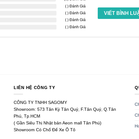
( ) Đánh Giá
VIẾT BÌNH LU
( ) Đánh Giá
( ) Đánh Giá
( ) Đánh Giá
LIÊN HỆ CÔNG TY
Q
CÔNG TY TNHH SAGOMY
Ch
Showroom: 573 Tân Kỳ Tân Quý, F.Tân Quý, Q.Tân
C
Phú, Tp.HCM
( Gần Siêu Thị Nhật bản Aeon mall Tân Phú)
H
Showroom Có Chổ Để Xe Ô Tô