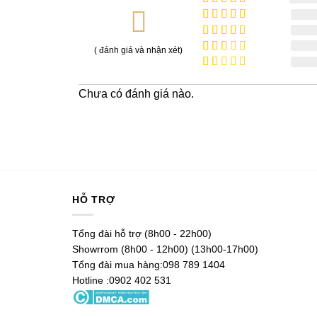
Được xếp
hạng
5
5
Được
sao
xếp
Được
( đánh giá và nhận xét)
hạng
4
xếp
Được
5 sao
hạng
xếp
Được
3
5
hạng
xếp
sao
Chưa có đánh giá nào.
2
5
hạng
sao
1
5
sao
HỖ TRỢ
Tổng đài hỗ trợ (8h00 - 22h00)
Showrrom (8h00 - 12h00) (13h00-17h00)
Tổng đài mua hàng:098 789 1404
Hotline :0902 402 531