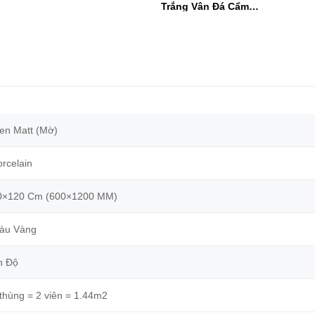
Men Mờ
Trắng Vân Đá Cẩm
Thạch
en Matt (Mờ)
rcelain
0×120 Cm (600×1200 MM)
àu Vàng
n Độ
 thùng = 2 viên = 1.44m2