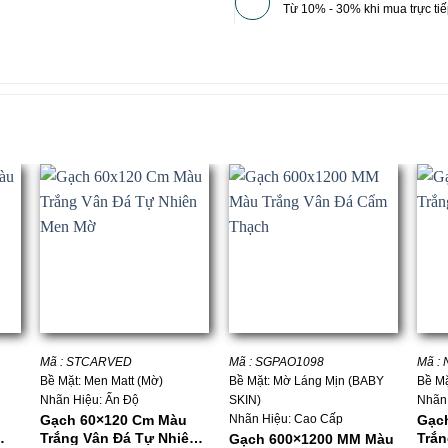
Từ 10% - 30% khi mua trực tiế
+
+
+
Mã : STCARVED
Mã : SGPAO1098
Mã :
Bề Mặt: Men Matt (Mờ)
Bề Mặt: Mờ Láng Mịn (BABY
Bề Mặ
Nhãn Hiệu: Ấn Độ
SKIN)
Nhãn
Nhãn Hiệu: Cao Cấp
Gạch 60×120 Cm Màu
Gạc
Trắng Vân Đá Tự Nhiên
Trắn
Gạch 600×1200 MM Màu