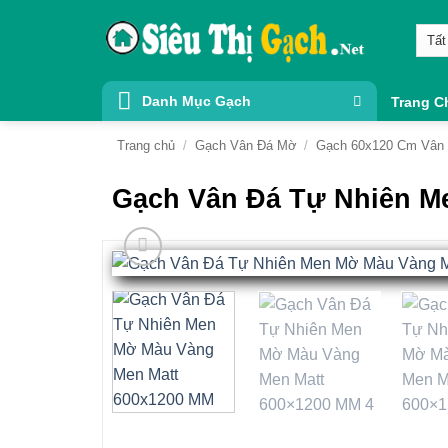
Bỏ
qua
nội
dung
Danh Mục Gạch
Trang C
Trang chủ
/
Gạch Vân Đá Mờ
/
Gạch 60x120 Cm Vân
Gạch Vân Đá Tự Nhiên M