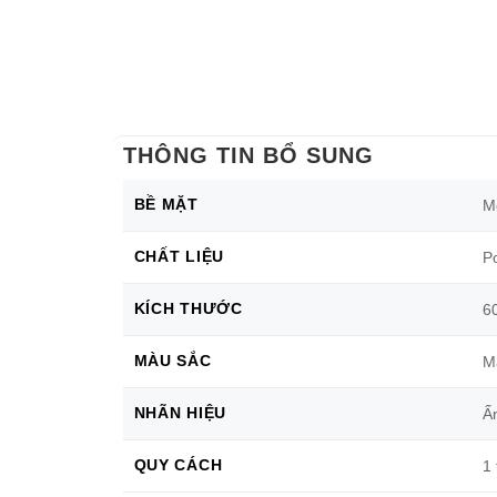
Men Mờ
Nhập Khẩu
THÔNG TIN BỔ SUNG
BỀ MẶT
M
CHẤT LIỆU
Po
KÍCH THƯỚC
6
MÀU SẮC
M
NHÃN HIỆU
Ấ
QUY CÁCH
1