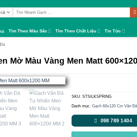
Tìm
kiếm:
Tìm Theo Màu Sắc
Tìm Theo Chất Liệu
Tin Tức
hủ
 Đá
en Mờ Màu Vàng Men Matt 600×12
SKU:
STSILKSPRING
Danh mục:
Gạch 60x120 Cm Vân Đ
098 789 1404