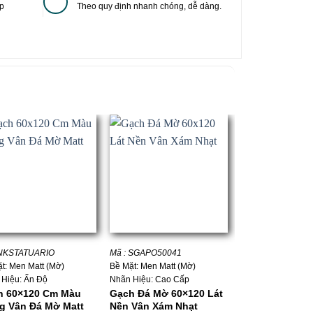
p
Theo quy định nhanh chóng, dễ dàng.
+
+
 NKSTATUARIO
Mã : SGAPO50041
Mã : HJ126A9B02
t: Men Matt (Mờ)
Bề Mặt: Men Matt (Mờ)
Bề Mặt: Men Matt 
 Hiệu: Ấn Độ
Nhãn Hiệu: Cao Cấp
Nhãn Hiệu: Trung
h 60×120 Cm Màu
Gạch Đá Mờ 60×120 Lát
Gạch Vân Đá 
g Vân Đá Mờ Matt
Nền Vân Xám Nhạt
Vàng Nâu Nhạt