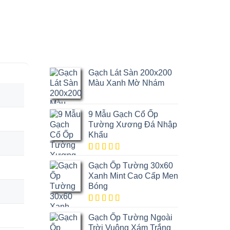
MM
Gạch Lát Sàn 200x200
Màu Xanh Mờ Nhám
9 Mẫu Gạch Cổ Ốp
Tường Xương Đá Nhập
Khẩu
5.00
1
trên
Gạch Ốp Tường 30x60
5 dựa trên
đánh giá
Xanh Mint Cao Cấp Men
Bóng
5.00
1
trên
Gạch Ốp Tường Ngoài
5 dựa trên
đánh giá
Trời Vuông Xám Trắng