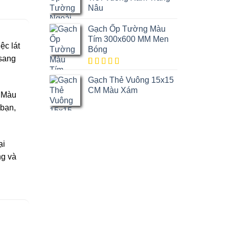
Nâu
Gạch Ốp Tường Màu
Tím 300x600 MM Men
ệc lát
Bóng
 sang
5.00
1
trên
Gạch Thẻ Vuông 15x15
5 dựa trên
đánh giá
CM Màu Xám
. Màu
 bạn,
ại
ng và