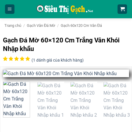
Bỏ
qua
nội
dung
Trang chủ
/
Gạch Vân Đá Mờ
/
Gạch 60x120 Cm Vân Đá
Gạch Đá Mờ 60×120 Cm Trắng Vân Khói
Nhập khẩu
(
1
đánh giá của khách hàng)
5
1
trên 5
dựa trên
đánh giá