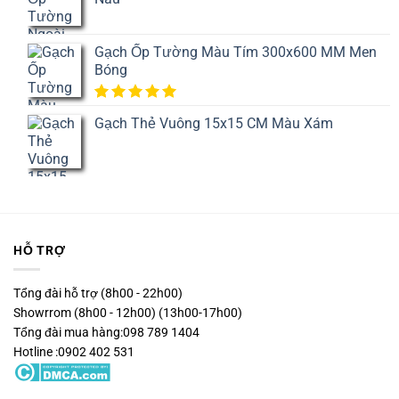
giá
Gạch Ốp Tường Màu Tím 300x600 MM Men
Bóng
5.00
1
trên
Gạch Thẻ Vuông 15x15 CM Màu Xám
5 dựa
trên
đánh
giá
HỖ TRỢ
Tổng đài hỗ trợ (8h00 - 22h00)
Showrrom (8h00 - 12h00) (13h00-17h00)
Tổng đài mua hàng:098 789 1404
Hotline :0902 402 531