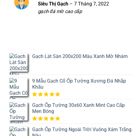
Siêu Thị Gạch
–
7 Tháng 7, 2022
Được xếp
hạng
5
5
gạch đá mờ cao cấp
sao
Gạch Lát Sàn 200x200 Màu Xanh Mờ Nhám
9 Mẫu Gạch Cổ Ốp Tường Xương Đá Nhập
Khẩu
5.00
1
trên
Gạch Ốp Tường 30x60 Xanh Mint Cao Cấp
5 dựa
Men Bóng
trên
đánh
giá
5.00
1
trên
Gạch Ốp Tường Ngoài Trời Vuông Xám Trắng
5 dựa
Nâu
trên
đánh