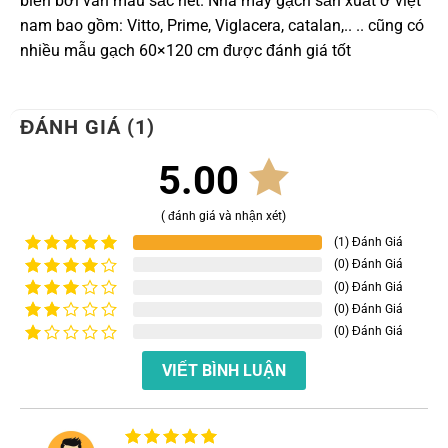
biến bởi vân màu sắc nét. Nhà máy gạch sản xuất ở việt
nam bao gồm: Vitto, Prime, Viglacera, catalan,.. .. cũng có
nhiều mẫu gạch 60×120 cm được đánh giá tốt
ĐÁNH GIÁ (1)
5.00
( đánh giá và nhận xét)
(1) Đánh Giá
(0) Đánh Giá
Được xếp
hạng
5
5
(0) Đánh Giá
Được
sao
xếp
(0) Đánh Giá
Được
hạng
4
xếp
(0) Đánh Giá
Được
5 sao
hạng
xếp
Được
3
5
hạng
VIẾT BÌNH LUẬN
xếp
sao
2
5
hạng
sao
1
5
sao