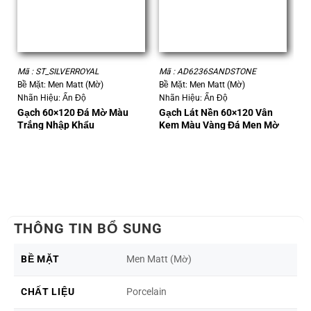
Mã : ST_SILVERROYAL
Mã : AD6236SANDSTONE
Mã
Bề Mặt: Men Matt (Mờ)
Bề Mặt: Men Matt (Mờ)
Bề
Nhãn Hiệu: Ấn Độ
Nhãn Hiệu: Ấn Độ
SK
Nh
Gạch 60×120 Đá Mờ Màu
Gạch Lát Nền 60×120 Vân
Trắng Nhập Khẩu
Kem Màu Vàng Đá Men Mờ
G
Tr
THÔNG TIN BỔ SUNG
BỀ MẶT
Men Matt (Mờ)
CHẤT LIỆU
Porcelain