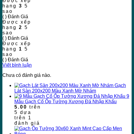
Được xếp
hạng
3
5
sao
( ) Đánh Giá
Được xếp
hạng
2
5
sao
( ) Đánh Giá
Được xếp
hạng
1
5
sao
( ) Đánh Giá
Viết bình luận
Chưa có đánh giá nào.
Gạch
Lát Sàn 200x200 Màu Xanh Mờ Nhám
9
Mẫu Gạch Cổ Ốp Tường Xương Đá Nhập Khẩu
5.00
trên
5 dựa
trên
1
đánh giá