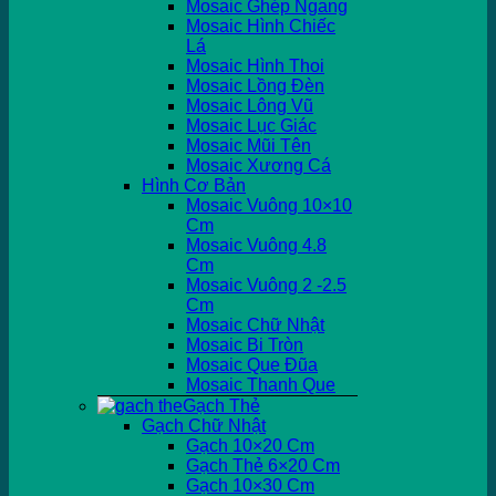
Mosaic Ghép Ngang
Mosaic Hình Chiếc
Lá
Mosaic Hình Thoi
Mosaic Lồng Đèn
Mosaic Lông Vũ
Mosaic Lục Giác
Mosaic Mũi Tên
Mosaic Xương Cá
Hình Cơ Bản
Mosaic Vuông 10×10
Cm
Mosaic Vuông 4.8
Cm
Mosaic Vuông 2 -2.5
Cm
Mosaic Chữ Nhật
Mosaic Bi Tròn
Mosaic Que Đũa
Mosaic Thanh Que
Gạch Thẻ
Gạch Chữ Nhật
Gạch 10×20 Cm
Gạch Thẻ 6×20 Cm
Gạch 10×30 Cm