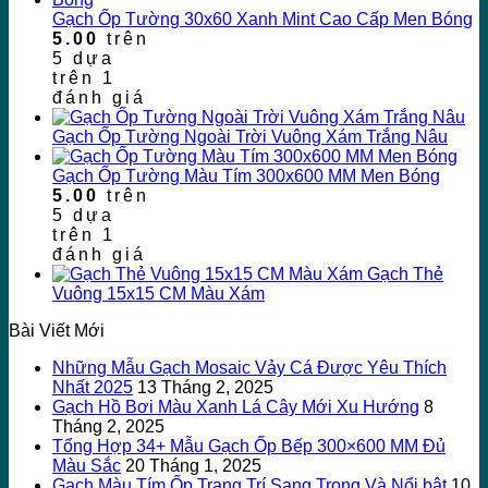
Gạch Ốp Tường 30x60 Xanh Mint Cao Cấp Men Bóng
5.00
trên
5 dựa
trên
1
đánh giá
Gạch Ốp Tường Ngoài Trời Vuông Xám Trắng Nâu
Gạch Ốp Tường Màu Tím 300x600 MM Men Bóng
5.00
trên
5 dựa
trên
1
đánh giá
Gạch Thẻ
Vuông 15x15 CM Màu Xám
Bài Viết Mới
Những Mẫu Gạch Mosaic Vảy Cá Được Yêu Thích
Nhất 2025
13 Tháng 2, 2025
Gạch Hồ Bơi Màu Xanh Lá Cây Mới Xu Hướng
8
Tháng 2, 2025
Tổng Hợp 34+ Mẫu Gạch Ốp Bếp 300×600 MM Đủ
Màu Sắc
20 Tháng 1, 2025
Gạch Màu Tím Ốp Trang Trí Sang Trọng Và Nổi bật
10