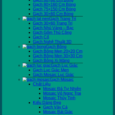
Gạch 80×160 Cm Bóng
Gạch 75×150 Cm Bóng
Gạch 30×60 Cm Bóng
Gạch Trang Trí
Gạch 30×60 Trang Trí
Gạch Nhủ Vàng – Bạc
Gạch Gốm Thủ Công
Gạch Cổ
Gạch Nghệ Thuật 3D
Gạch Bông
Gạch Bông Men 20×20 Cm
Gạch Bông Men 30×30 Cm
Gạch Bông Xi Măng
Gạch Lục Giác
Gạch Lục Giác Men
Gạch Mosaic Lục Giác
Gạch Mosaic
Chất Liệu
Mosaic Đá Tự Nhiên
Mosaic Vỏ Ngọc Trai
Mosaic Thủy Tinh
Kiểu Dáng Đẹp
Gạch Vảy Cá
Mosaic Bát Giác