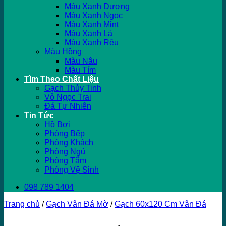
Màu Xanh Dương
Màu Xanh Ngọc
Màu Xanh Mint
Màu Xanh Lá
Màu Xanh Rêu
Màu Hồng
Màu Nâu
Màu Tím
Tìm Theo Chất Liệu
Gạch Thủy Tinh
Vỏ Ngọc Trai
Đá Tự Nhiên
Tin Tức
Hồ Bơi
Phòng Bếp
Phòng Khách
Phòng Ngủ
Phòng Tắm
Phòng Vệ Sinh
098 789 1404
Trang chủ
/
Gạch Vân Đá Mờ
/
Gạch 60x120 Cm Vân Đá