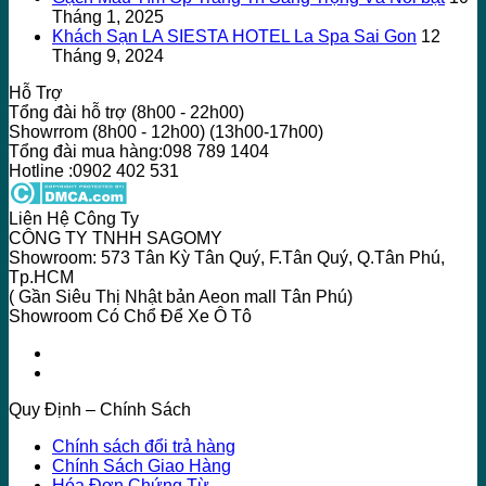
Tháng 1, 2025
Khách Sạn LA SIESTA HOTEL La Spa Sai Gon
12
Tháng 9, 2024
Hỗ Trợ
Tổng đài hỗ trợ (8h00 - 22h00)
Showrrom (8h00 - 12h00) (13h00-17h00)
Tổng đài mua hàng:098 789 1404
Hotline :0902 402 531
Liên Hệ Công Ty
CÔNG TY TNHH SAGOMY
Showroom: 573 Tân Kỳ Tân Quý, F.Tân Quý, Q.Tân Phú,
Tp.HCM
( Gần Siêu Thị Nhật bản Aeon mall Tân Phú)
Showroom Có Chổ Để Xe Ô Tô
Quy Định – Chính Sách
Chính sách đổi trả hàng
Chính Sách Giao Hàng
Hóa Đơn Chứng Từ