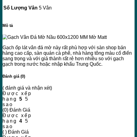
Số Lượng Vân
5 Vân
Mô tả
Gạch ốp lát vân đá mờ này rất phù hợp với sàn shop bán
hàng cao cấp, sàn quán cà phê, nhà hàng tông màu cổ điển
sang trọng và với giá thành rất rẻ hơn nhiều so với gạch
gạch trong nước hoặc nhập khẩu Trung Quốc.
Đánh giá (0)
( đánh giá và nhận xét)
Được xếp
hạng
5
5
sao
(0) Đánh Giá
Được xếp
hạng
4
5
sao
( ) Đánh Giá