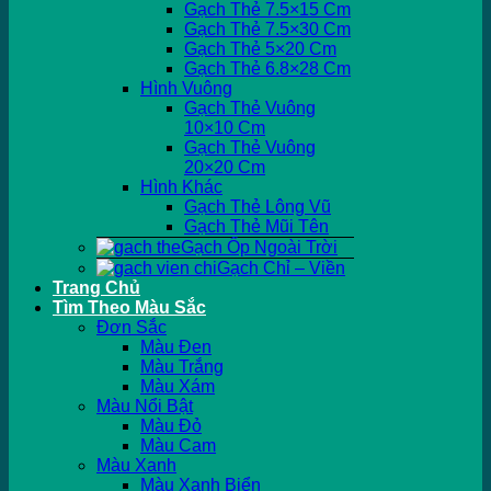
Gạch Thẻ 7.5×15 Cm
Gạch Thẻ 7.5×30 Cm
Gạch Thẻ 5×20 Cm
Gạch Thẻ 6.8×28 Cm
Hình Vuông
Gạch Thẻ Vuông
10×10 Cm
Gạch Thẻ Vuông
20×20 Cm
Hình Khác
Gạch Thẻ Lông Vũ
Gạch Thẻ Mũi Tên
Gạch Ốp Ngoài Trời
Gạch Chỉ – Viền
Trang Chủ
Tìm Theo Màu Sắc
Đơn Sắc
Màu Đen
Màu Trắng
Màu Xám
Màu Nổi Bật
Màu Đỏ
Màu Cam
Màu Xanh
Màu Xanh Biển