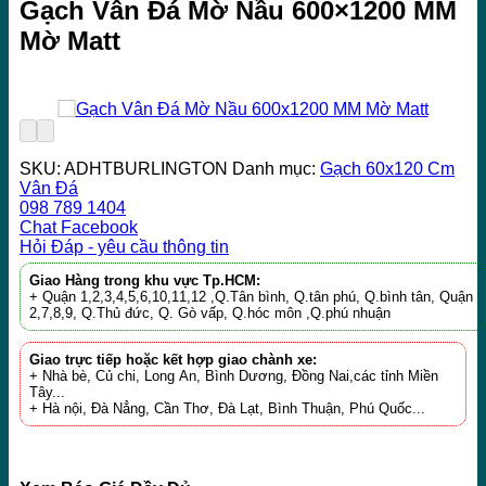
Gạch Vân Đá Mờ Nầu 600×1200 MM
Mờ Matt
SKU:
ADHTBURLINGTON
Danh mục:
Gạch 60x120 Cm
Vân Đá
098 789 1404
Chat Facebook
Hỏi Đáp - yêu cầu thông tin
Giao Hàng trong khu vực Tp.HCM:
+ Quận 1,2,3,4,5,6,10,11,12 ,Q.Tân bình, Q.tân phú, Q.bình tân, Quận
2,7,8,9, Q.Thủ đức, Q. Gò vấp, Q.hóc môn ,Q.phú nhuận
Giao trực tiếp hoặc kết hợp giao chành xe:
+ Nhà bè, Củ chi, Long An, Bình Dương, Đồng Nai,các tỉnh Miền
Tây...
+ Hà nội, Đà Nẳng, Cần Thơ, Đà Lạt, Bình Thuận, Phú Quốc...