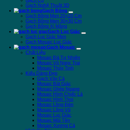
Gạch Cổ
Gạch Nghệ Thuật 3D
Gạch Bông
Gạch Bông Men 20×20 Cm
Gạch Bông Men 30×30 Cm
Gạch Bông Xi Măng
Gạch Lục Giác
Gạch Lục Giác Men
Gạch Mosaic Lục Giác
Gạch Mosaic
Chất Liệu
Mosaic Đá Tự Nhiên
Mosaic Vỏ Ngọc Trai
Mosaic Thủy Tinh
Kiểu Dáng Đẹp
Gạch Vảy Cá
Mosaic Bát Giác
Mosaic Ghép Ngang
Mosaic Hình Chiếc Lá
Mosaic Hình Thoi
Mosaic Lồng Đèn
Mosaic Lông Vũ
Mosaic Lục Giác
Mosaic Mũi Tên
Mosaic Xương Cá