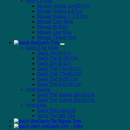
Hình Cơ Bản
Mosaic Vuông 10×10 Cm
Mosaic Vuông 4.8 Cm
Mosaic Vuông 2 -2.5 Cm
Mosaic Chữ Nhật
Mosaic Bi Tròn
Mosaic Que Đũa
Mosaic Thanh Que
Gạch Thẻ
Gạch Chữ Nhật
Gạch 10×20 Cm
Gạch Thẻ 6×20 Cm
Gạch 10×30 Cm
Gạch Thẻ 7.5×15 Cm
Gạch Thẻ 7.5×30 Cm
Gạch Thẻ 5×20 Cm
Gạch Thẻ 6.8×28 Cm
Hình Vuông
Gạch Thẻ Vuông 10×10 Cm
Gạch Thẻ Vuông 20×20 Cm
Hình Khác
Gạch Thẻ Lông Vũ
Gạch Thẻ Mũi Tên
Gạch Ốp Ngoài Trời
Gạch Chỉ – Viền