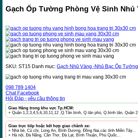
Gạch Ốp Tường Phòng Vệ Sinh Nhủ 
SKU:
ST15
Danh mục:
Gạch Nhũ Vàng -Nhủ Bạc Ốp Tường
098 789 1404
Chat Facebook
Hỏi Đáp - yêu cầu thông tin
Giao Hàng trong khu vực Tp.HCM:
+ Quận 1,2,3,4,5,6,10,11,12 ,Q.Tân bình, Q.tân phú, Q.bình tân, Quận
Giao trực tiếp hoặc kết hợp giao chành xe:
+ Nhà bè, Củ chi, Long An, Bình Dương, Đồng Nai,các tỉnh Miền Tây...
+ Hà nội, Đà Nẳng, Cần Thơ, Đà Lạt, Bình Thuận, Phú Quốc...