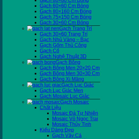
Gạch 80×80 Cm Bóng
Gạch 60×60 Cm Bóng
Gạch 80×160 Cm Bóng
Gạch 75×150 Cm Bóng
Gạch 30×60 Cm Bóng
Gạch Trang Trí
Gạch 30×60 Trang Trí
Gạch Nhủ Vàng – Bạc
Gạch Gốm Thủ Công
Gạch Cổ
Gạch Nghệ Thuật 3D
Gạch Bông
Gạch Bông Men 20×20 Cm
Gạch Bông Men 30×30 Cm
Gạch Bông Xi Măng
Gạch Lục Giác
Gạch Lục Giác Men
Gạch Mosaic Lục Giác
Gạch Mosaic
Chất Liệu
Mosaic Đá Tự Nhiên
Mosaic Vỏ Ngọc Trai
Mosaic Thủy Tinh
Kiểu Dáng Đẹp
Gạch Vảy Cá