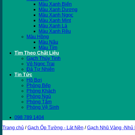
Màu Xanh Biển
Màu Xanh Dương
Màu Xanh Ngọc
Màu Xanh Mint
Màu Xanh Lá
Màu Xanh Rêu
Màu Hồng
Màu Nâu
Màu Tím
Tìm Theo Chất Liệu
Gạch Thủy Tinh
Vỏ Ngọc Trai
Đá Tự Nhiên
Tin Tức
Hồ Bơi
Phòng Bếp
Phòng Khách
Phòng Ngủ
Phòng Tắm
Phòng Vệ Sinh
098 789 1404
Trang chủ
/
Gạch Ốp Tường - Lát Nền
/
Gạch Nhũ Vàng -Nhủ