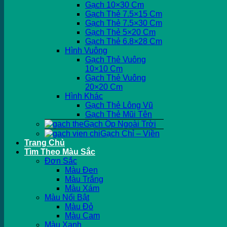
Gạch 10×30 Cm
Gạch Thẻ 7.5×15 Cm
Gạch Thẻ 7.5×30 Cm
Gạch Thẻ 5×20 Cm
Gạch Thẻ 6.8×28 Cm
Hình Vuông
Gạch Thẻ Vuông
10×10 Cm
Gạch Thẻ Vuông
20×20 Cm
Hình Khác
Gạch Thẻ Lông Vũ
Gạch Thẻ Mũi Tên
Gạch Ốp Ngoài Trời
Gạch Chỉ – Viền
Trang Chủ
Tìm Theo Màu Sắc
Đơn Sắc
Màu Đen
Màu Trắng
Màu Xám
Màu Nổi Bật
Màu Đỏ
Màu Cam
Màu Xanh