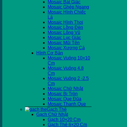
Mosaic Bát Giác
Mosaic Ghép Ngang
Mosaic Hình Chiếc
Lá
Mosaic Hình Thoi
Mosaic Lồng Đèn
Mosaic Lông Vũ
Mosaic Lục Giác
Mosaic Mũi Tên
Mosaic Xương Cá
Hình Cơ Bản
Mosaic Vuông 10×10
Cm
Mosaic Vuông 4.8
Cm
Mosaic Vuông 2 -2.5
Cm
Mosaic Chữ Nhật
Mosaic Bi Tròn
Mosaic Que Đũa
Mosaic Thanh Que
Gạch Thẻ
Gạch Chữ Nhật
Gạch 10×20 Cm
Gạch Thẻ 6×20 Cm