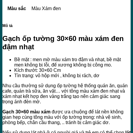
Màu sắc
Màu Xám đen
Mô tả
Gạch ốp tường 30×60 màu xám đen
đậm nhạt
Bề mặt : men mờ màu xám tro đậm và nhạt, bề mặt
men không bị lỗi, đế xương không bị công mo.
Kích thướt: 30×60 Cm
Tìn trạng: vỏ hộp mới , không bị rách, dơ
Nhu cầu thường sử dụng ốp tường hệ thống quán ăn, quán
cafe, quán trà sữa, ăn vặt… với tông màu xám đen nhạt và
xám nhạt kết hợp đen vàng trắng tạo nên cảm giác sang
trọng ánh đèn mờ.
Gạch 30×60 màu xám
được ưa chuộng để lát nền không
gian hẹp cùng tông màu với ốp tường trong: nhà vệ sinh,
phòng bếp, chân cầu thang, .. tránh bị cảm giác dơ.
Nếu sử dụng lát nhà ở có người giá và trẻ em có thể chọn
lát