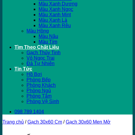
Màu Xanh Dương
Màu Xanh Ngọc
Màu Xanh Mint
Màu Xanh Lá
Màu Xanh Rêu
Màu Hồng
Màu Nâu
Màu Tím
Tìm Theo Chất Liệu
Gạch Thủy Tinh
Vỏ Ngọc Trai
Đá Tự Nhiên
Tin Tức
Hồ Bơi
Phòng Bếp
Phòng Khách
Phòng Ngủ
Phòng Tắm
Phòng Vệ Sinh
098 789 1404
Trang chủ
/
Gạch 30x60 Cm
/
Gạch 30x60 Men Mờ