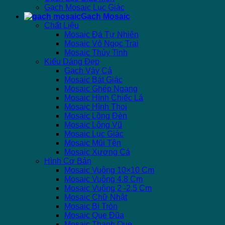
Gạch Mosaic Lục Giác
Gạch Mosaic
Chất Liệu
Mosaic Đá Tự Nhiên
Mosaic Vỏ Ngọc Trai
Mosaic Thủy Tinh
Kiểu Dáng Đẹp
Gạch Vảy Cá
Mosaic Bát Giác
Mosaic Ghép Ngang
Mosaic Hình Chiếc Lá
Mosaic Hình Thoi
Mosaic Lồng Đèn
Mosaic Lông Vũ
Mosaic Lục Giác
Mosaic Mũi Tên
Mosaic Xương Cá
Hình Cơ Bản
Mosaic Vuông 10×10 Cm
Mosaic Vuông 4.8 Cm
Mosaic Vuông 2 -2.5 Cm
Mosaic Chữ Nhật
Mosaic Bi Tròn
Mosaic Que Đũa
Mosaic Thanh Que