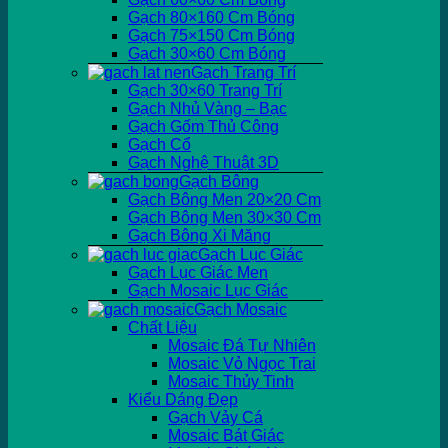
Gạch 80×160 Cm Bóng
Gạch 75×150 Cm Bóng
Gạch 30×60 Cm Bóng
Gạch Trang Trí
Gạch 30×60 Trang Trí
Gạch Nhủ Vàng – Bạc
Gạch Gốm Thủ Công
Gạch Cổ
Gạch Nghệ Thuật 3D
Gạch Bông
Gạch Bông Men 20×20 Cm
Gạch Bông Men 30×30 Cm
Gạch Bông Xi Măng
Gạch Lục Giác
Gạch Lục Giác Men
Gạch Mosaic Lục Giác
Gạch Mosaic
Chất Liệu
Mosaic Đá Tự Nhiên
Mosaic Vỏ Ngọc Trai
Mosaic Thủy Tinh
Kiểu Dáng Đẹp
Gạch Vảy Cá
Mosaic Bát Giác