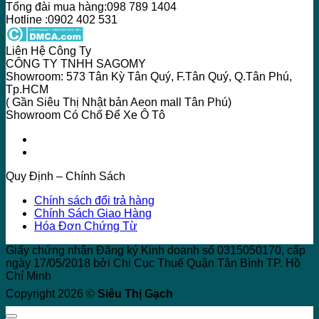
Tổng đài mua hàng:098 789 1404
Hotline :0902 402 531
Liên Hệ Công Ty
CÔNG TY TNHH SAGOMY
Showroom: 573 Tân Kỳ Tân Quý, F.Tân Quý, Q.Tân Phú,
Tp.HCM
( Gần Siêu Thị Nhật bản Aeon mall Tân Phú)
Showroom Có Chổ Để Xe Ô Tô
Quy Định – Chính Sách
Chính sách đổi trả hàng
Chính Sách Giao Hàng
Hóa Đơn Chứng Từ
Giấy chứng nhận Đăng ký Kinh doanh số 0315050170, cấp
ngày 17/05/2018 bởi Chi Cục Thuế Quận Tân Bình TP. Hồ
Chí Minh
Copyright 2026 ©
Siêu Thị Gạch