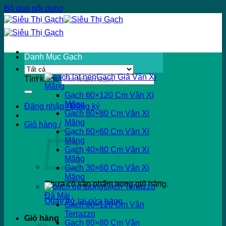
Bỏ qua nội dung
Danh Mục Gạch
Gạch Giả Vân Xi
Tìm kiếm:
Măng
Gạch 60×120 Cm Vân Xi
Măng
Đăng nhập / Đăng ký
Gạch 80×80 Cm Vân Xi
Măng
Giỏ hàng /
Gạch 60×60 Cm Vân Xi
Măng
Gạch 40×80 Cm Vân Xi
Măng
Gạch 30×60 Cm Vân Xi
Măng
Chưa có sản phẩm trong giỏ hàng.
Gạch Terrazzo
Đá Mài
Quay trở lại cửa hàng
Gạch 60×120 Cm Vân
Terrazzo
Giỏ hàng
Gạch 80×80 Cm Vân