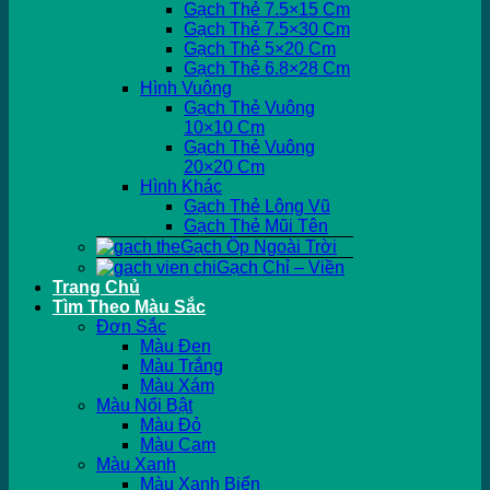
Gạch Thẻ 7.5×15 Cm
Gạch Thẻ 7.5×30 Cm
Gạch Thẻ 5×20 Cm
Gạch Thẻ 6.8×28 Cm
Hình Vuông
Gạch Thẻ Vuông
10×10 Cm
Gạch Thẻ Vuông
20×20 Cm
Hình Khác
Gạch Thẻ Lông Vũ
Gạch Thẻ Mũi Tên
Gạch Ốp Ngoài Trời
Gạch Chỉ – Viền
Trang Chủ
Tìm Theo Màu Sắc
Đơn Sắc
Màu Đen
Màu Trắng
Màu Xám
Màu Nổi Bật
Màu Đỏ
Màu Cam
Màu Xanh
Màu Xanh Biển