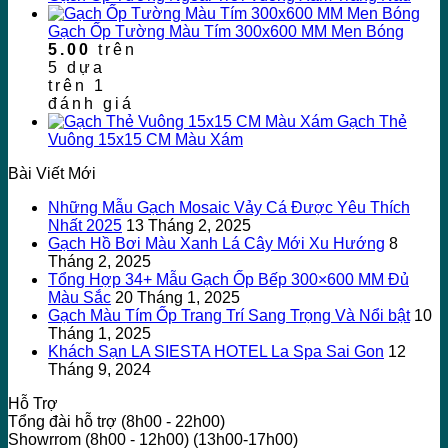
Gạch Ốp Tường Màu Tím 300x600 MM Men Bóng
5.00
trên
5 dựa
trên
1
đánh giá
Gạch Thẻ
Vuông 15x15 CM Màu Xám
Bài Viết Mới
Những Mẫu Gạch Mosaic Vảy Cá Được Yêu Thích
Nhất 2025
13 Tháng 2, 2025
Gạch Hồ Bơi Màu Xanh Lá Cây Mới Xu Hướng
8
Tháng 2, 2025
Tổng Hợp 34+ Mẫu Gạch Ốp Bếp 300×600 MM Đủ
Màu Sắc
20 Tháng 1, 2025
Gạch Màu Tím Ốp Trang Trí Sang Trọng Và Nổi bật
10
Tháng 1, 2025
Khách Sạn LA SIESTA HOTEL La Spa Sai Gon
12
Tháng 9, 2024
Hỗ Trợ
Tổng đài hỗ trợ (8h00 - 22h00)
Showrrom (8h00 - 12h00) (13h00-17h00)