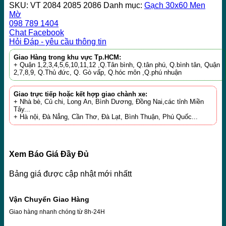
SKU:
VT 2084 2085 2086
Danh mục:
Gạch 30x60 Men
Mờ
098 789 1404
Chat Facebook
Hỏi Đáp - yêu cầu thông tin
Giao Hàng trong khu vực Tp.HCM:
+ Quận 1,2,3,4,5,6,10,11,12 ,Q.Tân bình, Q.tân phú, Q.bình tân, Quận
2,7,8,9, Q.Thủ đức, Q. Gò vấp, Q.hóc môn ,Q.phú nhuận
Giao trực tiếp hoặc kết hợp giao chành xe:
+ Nhà bè, Củ chi, Long An, Bình Dương, Đồng Nai,các tỉnh Miền
Tây...
+ Hà nội, Đà Nẳng, Cần Thơ, Đà Lạt, Bình Thuận, Phú Quốc...
Xem Báo Giá Đầy Đủ
Bảng giá được cập nhật mới nhấtt
Vận Chuyển Giao Hàng
Giao hàng nhanh chóng từ 8h-24H