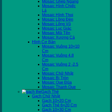
Mosaic Ghép Ngang
Mosaic Hình Chiếc
Lá
Mosaic Hình Thoi
Mosaic Lồng Đèn
Mosaic Lông Vũ
Mosaic Lục Giác
Mosaic Mũi Tên
Mosaic Xương Cá
Hình Cơ Bản
Mosaic Vuông 10×10
Cm
Mosaic Vuông 4.8
Cm
Mosaic Vuông 2 -2.5
Cm
Mosaic Chữ Nhật
Mosaic Bi Tròn
Mosaic Que Đũa
Mosaic Thanh Que
Gạch Thẻ
Gạch Chữ Nhật
Gạch 10×20 Cm
Gạch Thẻ 6×20 Cm
Gạch 10×30 Cm