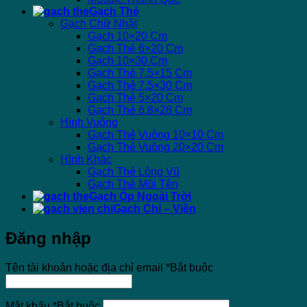
Gạch Thẻ
Gạch Chữ Nhật
Gạch 10×20 Cm
Gạch Thẻ 6×20 Cm
Gạch 10×30 Cm
Gạch Thẻ 7.5×15 Cm
Gạch Thẻ 7.5×30 Cm
Gạch Thẻ 5×20 Cm
Gạch Thẻ 6.8×28 Cm
Hình Vuông
Gạch Thẻ Vuông 10×10 Cm
Gạch Thẻ Vuông 20×20 Cm
Hình Khác
Gạch Thẻ Lông Vũ
Gạch Thẻ Mũi Tên
Gạch Ốp Ngoài Trời
Gạch Chỉ – Viền
Đăng nhập
Tên tài khoản hoặc địa chỉ email
*
Bắt buộc
Mật khẩu
*
Bắt buộc