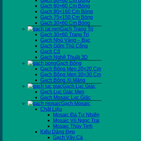
Gạch 80×80 Cm Bóng
Gạch 60×60 Cm Bóng
Gạch 80×160 Cm Bóng
Gạch 75×150 Cm Bóng
Gạch 30×60 Cm Bóng
Gạch Trang Trí
Gạch 30×60 Trang Trí
Gạch Nhủ Vàng – Bạc
Gạch Gốm Thủ Công
Gạch Cổ
Gạch Nghệ Thuật 3D
Gạch Bông
Gạch Bông Men 20×20 Cm
Gạch Bông Men 30×30 Cm
Gạch Bông Xi Măng
Gạch Lục Giác
Gạch Lục Giác Men
Gạch Mosaic Lục Giác
Gạch Mosaic
Chất Liệu
Mosaic Đá Tự Nhiên
Mosaic Vỏ Ngọc Trai
Mosaic Thủy Tinh
Kiểu Dáng Đẹp
Gạch Vảy Cá