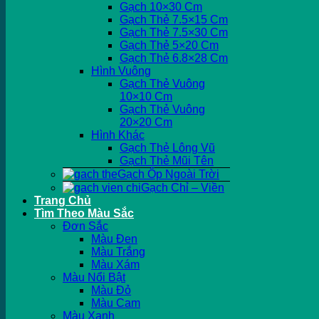
Gạch 10×30 Cm
Gạch Thẻ 7.5×15 Cm
Gạch Thẻ 7.5×30 Cm
Gạch Thẻ 5×20 Cm
Gạch Thẻ 6.8×28 Cm
Hình Vuông
Gạch Thẻ Vuông
10×10 Cm
Gạch Thẻ Vuông
20×20 Cm
Hình Khác
Gạch Thẻ Lông Vũ
Gạch Thẻ Mũi Tên
Gạch Ốp Ngoài Trời
Gạch Chỉ – Viền
Trang Chủ
Tìm Theo Màu Sắc
Đơn Sắc
Màu Đen
Màu Trắng
Màu Xám
Màu Nổi Bật
Màu Đỏ
Màu Cam
Màu Xanh