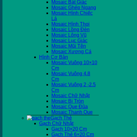
Mosaic Bát Giác
Mosaic Ghép Ngang
Mosaic Hình Chiếc
Lá
Mosaic Hình Thoi
Mosaic Lồng Đèn
Mosaic Lông Vũ
Mosaic Lục Giác
Mosaic Mũi Tên
Mosaic Xương Cá
Hình Cơ Bản
Mosaic Vuông 10×10
Cm
Mosaic Vuông 4.8
Cm
Mosaic Vuông 2 -2.5
Cm
Mosaic Chữ Nhật
Mosaic Bi Tròn
Mosaic Que Đũa
Mosaic Thanh Que
Gạch Thẻ
Gạch Chữ Nhật
Gạch 10×20 Cm
Gạch Thẻ 6×20 Cm