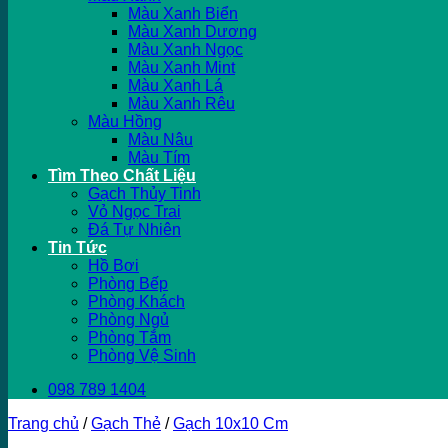
Màu Xanh Biển
Màu Xanh Dương
Màu Xanh Ngọc
Màu Xanh Mint
Màu Xanh Lá
Màu Xanh Rêu
Màu Hồng
Màu Nâu
Màu Tím
Tìm Theo Chất Liệu
Gạch Thủy Tinh
Vỏ Ngọc Trai
Đá Tự Nhiên
Tin Tức
Hồ Bơi
Phòng Bếp
Phòng Khách
Phòng Ngủ
Phòng Tắm
Phòng Vệ Sinh
098 789 1404
Trang chủ
/
Gạch Thẻ
/
Gạch 10x10 Cm