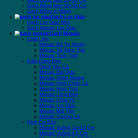
Gạch Bông Men 20×20 Cm
Gạch Bông Men 30×30 Cm
Gạch Bông Xi Măng
Gạch Lục Giác
Gạch Lục Giác Men
Gạch Mosaic Lục Giác
Gạch Mosaic
Chất Liệu
Mosaic Đá Tự Nhiên
Mosaic Vỏ Ngọc Trai
Mosaic Thủy Tinh
Kiểu Dáng Đẹp
Gạch Vảy Cá
Mosaic Bát Giác
Mosaic Ghép Ngang
Mosaic Hình Chiếc Lá
Mosaic Hình Thoi
Mosaic Lồng Đèn
Mosaic Lông Vũ
Mosaic Lục Giác
Mosaic Mũi Tên
Mosaic Xương Cá
Hình Cơ Bản
Mosaic Vuông 10×10 Cm
Mosaic Vuông 4.8 Cm