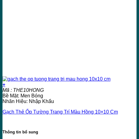
+
Mã : THE10HONG
Bề Mặt: Men Bóng
Nhãn Hiệu: Nhập Khẩu
Gạch Thẻ Ốp Tường Trang Trí Màu Hồng 10×10 Cm
Thông tin bổ sung