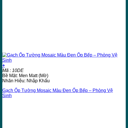
+
Mã : 10DE
Bề Mặt: Men Matt (Mờ)
Nhãn Hiệu: Nhập Khẩu
Gạch Ốp Tường Mosaic Màu Đen Ốp Bếp – Phòng Vệ
Sinh