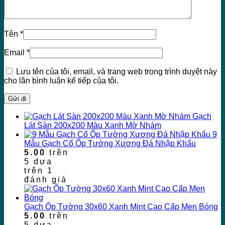
Tên
*
Email
*
Lưu tên của tôi, email, và trang web trong trình duyệt này
cho lần bình luận kế tiếp của tôi.
Gạch
Lát Sàn 200x200 Màu Xanh Mờ Nhám
9
Mẫu Gạch Cổ Ốp Tường Xương Đá Nhập Khẩu
5.00
trên
5 dựa
trên
1
đánh giá
Gạch Ốp Tường 30x60 Xanh Mint Cao Cấp Men Bóng
5.00
trên
5 dựa