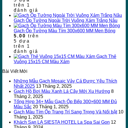
trên
1
đánh giá
Gạch Ốp Tường Ngoài Trời Vuông Xám Trắng Nâu
Gạch Ốp Tường Màu Tím 300x600 MM Men Bóng
5.00
trên
5 dựa
trên
1
đánh giá
Gạch Thẻ
Vuông 15x15 CM Màu Xám
Bài Viết Mới
Những Mẫu Gạch Mosaic Vảy Cá Được Yêu Thích
Nhất 2025
13 Tháng 2, 2025
Gạch Hồ Bơi Màu Xanh Lá Cây Mới Xu Hướng
8
Tháng 2, 2025
Tổng Hợp 34+ Mẫu Gạch Ốp Bếp 300×600 MM Đủ
Màu Sắc
20 Tháng 1, 2025
Gạch Màu Tím Ốp Trang Trí Sang Trọng Và Nổi bật
10
Tháng 1, 2025
Khách Sạn LA SIESTA HOTEL La Spa Sai Gon
12
Tháng 9, 2024