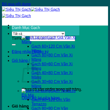
Bỏ qua nội dung
Danh Mục Gạch
Gạch Giả Vân Xi
Tìm kiếm:
Măng
Gạch 60×120 Cm Vân Xi
Măng
Đăng nhập / Đăng ký
Gạch 80×80 Cm Vân Xi
Măng
Giỏ hàng /
Gạch 60×60 Cm Vân Xi
Măng
Gạch 40×80 Cm Vân Xi
Măng
Gạch 30×60 Cm Vân Xi
Măng
Chưa có sản phẩm trong giỏ hàng.
Gạch Terrazzo
Đá Mài
Quay trở lại cửa hàng
Gạch 60×120 Cm Vân
Terrazzo
Giỏ hàng
Gạch 80×80 Cm Vân