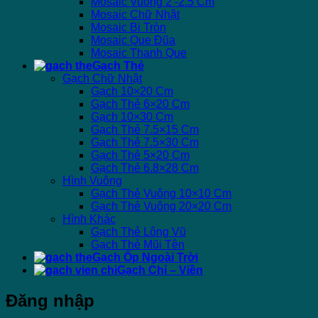
Mosaic Vuông 2 -2.5 Cm
Mosaic Chữ Nhật
Mosaic Bi Tròn
Mosaic Que Đũa
Mosaic Thanh Que
Gạch Thẻ
Gạch Chữ Nhật
Gạch 10×20 Cm
Gạch Thẻ 6×20 Cm
Gạch 10×30 Cm
Gạch Thẻ 7.5×15 Cm
Gạch Thẻ 7.5×30 Cm
Gạch Thẻ 5×20 Cm
Gạch Thẻ 6.8×28 Cm
Hình Vuông
Gạch Thẻ Vuông 10×10 Cm
Gạch Thẻ Vuông 20×20 Cm
Hình Khác
Gạch Thẻ Lông Vũ
Gạch Thẻ Mũi Tên
Gạch Ốp Ngoài Trời
Gạch Chỉ – Viền
Đăng nhập