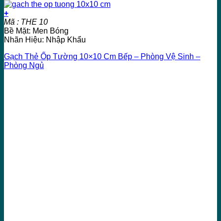
+
Mã : THE 10
Bề Mặt: Men Bóng
Nhãn Hiệu: Nhập Khẩu
Gạch Thẻ Ốp Tường 10×10 Cm Bếp – Phòng Vệ Sinh –
Phòng Ngủ