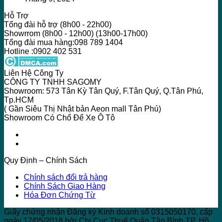
Hỗ Trợ
Tổng đài hỗ trợ (8h00 - 22h00)
Showrrom (8h00 - 12h00) (13h00-17h00)
Tổng đài mua hàng:098 789 1404
Hotline :0902 402 531
Liên Hệ Công Ty
CÔNG TY TNHH SAGOMY
Showroom: 573 Tân Kỳ Tân Quý, F.Tân Quý, Q.Tân Phú,
Tp.HCM
( Gần Siêu Thị Nhật bản Aeon mall Tân Phú)
Showroom Có Chổ Để Xe Ô Tô
Quy Định – Chính Sách
Chính sách đổi trả hàng
Chính Sách Giao Hàng
Hóa Đơn Chứng Từ
Giấy chứng nhận Đăng ký Kinh doanh số 0315050170, cấp
ngày 17/05/2018 bởi Chi Cục Thuế Quận Tân Bình TP. Hồ