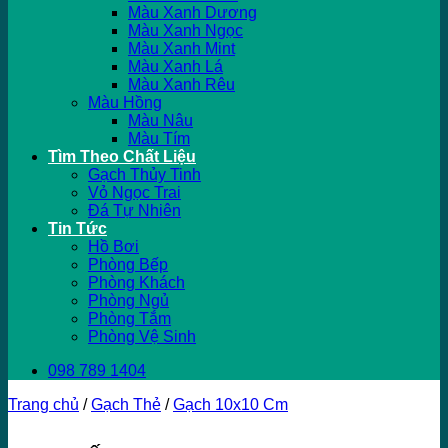
Màu Xanh Dương
Màu Xanh Ngọc
Màu Xanh Mint
Màu Xanh Lá
Màu Xanh Rêu
Màu Hồng
Màu Nâu
Màu Tím
Tìm Theo Chất Liệu
Gạch Thủy Tinh
Vỏ Ngọc Trai
Đá Tự Nhiên
Tin Tức
Hồ Bơi
Phòng Bếp
Phòng Khách
Phòng Ngủ
Phòng Tắm
Phòng Vệ Sinh
098 789 1404
Trang chủ
/
Gạch Thẻ
/
Gạch 10x10 Cm