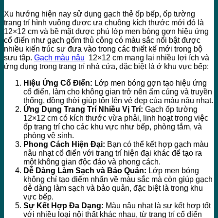
Xu hướng hiện nay sử dụng gạch thẻ ốp bếp, ốp tường
trang trí hình vuông được ưa chuộng kích thước mới đó là
12×12 cm và bề mặt được phủ lớp men bóng gợn hiệu ứng
cổ điển như gạch gốm thủ công có màu sắc nổi bật được
nhiều kiến trúc sư đưa vào trong các thiết kế mới trong bộ
sưu tập.
Gạch màu nâu
12×12 cm mang lại nhiều lợi ích và
ứng dụng trong trang trí nhà cửa, đặc biệt là ở khu vực bếp:
Hiệu Ứng Cổ Điển:
Lớp men bóng gợn tạo hiệu ứng
cổ điển, làm cho không gian trở nên ấm cúng và truyền
thống, đồng thời giúp tôn lên vẻ đẹp của màu nâu nhạt.
Ứng Dụng Trang Trí Nhiều Vị Trí:
Gạch ốp tường
12×12 cm có kích thước vừa phải, linh hoạt trong việc
ốp trang trí cho các khu vực như bếp, phòng tắm, và
phòng vệ sinh.
Phong Cách Hiện Đại:
Bạn có thể kết hợp gạch màu
nâu nhạt cổ điển với trang trí hiện đại khác để tạo ra
một không gian độc đáo và phong cách.
Dễ Dàng Làm Sạch và Bảo Quản:
Lớp men bóng
không chỉ tạo điểm nhấn về màu sắc mà còn giúp gạch
dễ dàng làm sạch và bảo quản, đặc biệt là trong khu
vực bếp.
Sự Kết Hợp Đa Dạng:
Màu nâu nhạt là sự kết hợp tốt
với nhiều loại nội thất khác nhau, từ trang trí cổ điển