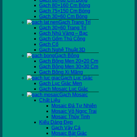
Gạch 80×160 Cm Bóng
Gạch 75×150 Cm Bóng
Gạch 30×60 Cm Bóng
Gạch Trang Trí
Gạch 30×60 Trang Trí
Gạch Nhủ Vàng – Bạc
Gạch Gốm Thủ Công
Gạch Cổ
Gạch Nghệ Thuật 3D
Gạch Bông
Gạch Bông Men 20×20 Cm
Gạch Bông Men 30×30 Cm
Gạch Bông Xi Măng
Gạch Lục Giác
Gạch Lục Giác Men
Gạch Mosaic Lục Giác
Gạch Mosaic
Chất Liệu
Mosaic Đá Tự Nhiên
Mosaic Vỏ Ngọc Trai
Mosaic Thủy Tinh
Kiểu Dáng Đẹp
Gạch Vảy Cá
Mosaic Bát Giác