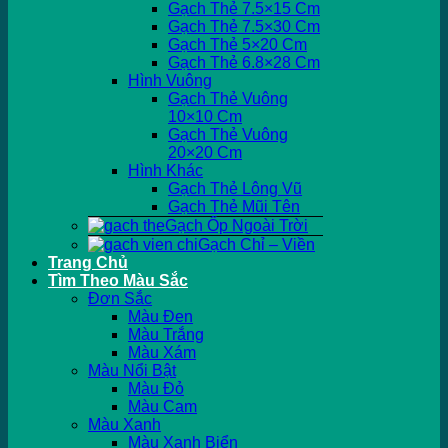
Gạch Thẻ 7.5×15 Cm
Gạch Thẻ 7.5×30 Cm
Gạch Thẻ 5×20 Cm
Gạch Thẻ 6.8×28 Cm
Hình Vuông
Gạch Thẻ Vuông
10×10 Cm
Gạch Thẻ Vuông
20×20 Cm
Hình Khác
Gạch Thẻ Lông Vũ
Gạch Thẻ Mũi Tên
Gạch Ốp Ngoài Trời
Gạch Chỉ – Viền
Trang Chủ
Tìm Theo Màu Sắc
Đơn Sắc
Màu Đen
Màu Trắng
Màu Xám
Màu Nổi Bật
Màu Đỏ
Màu Cam
Màu Xanh
Màu Xanh Biển