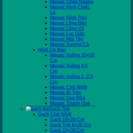
Mosaic Ghép Ngang
Mosaic Hình Chiếc
Lá
Mosaic Hình Thoi
Mosaic Lồng Đèn
Mosaic Lông Vũ
Mosaic Lục Giác
Mosaic Mũi Tên
Mosaic Xương Cá
Hình Cơ Bản
Mosaic Vuông 10×10
Cm
Mosaic Vuông 4.8
Cm
Mosaic Vuông 2 -2.5
Cm
Mosaic Chữ Nhật
Mosaic Bi Tròn
Mosaic Que Đũa
Mosaic Thanh Que
Gạch Thẻ
Gạch Chữ Nhật
Gạch 10×20 Cm
Gạch Thẻ 6×20 Cm
Gạch 10×30 Cm