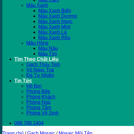
Màu Xanh
Màu Xanh Biển
Màu Xanh Dương
Màu Xanh Ngọc
Màu Xanh Mint
Màu Xanh Lá
Màu Xanh Rêu
Màu Hồng
Màu Nâu
Màu Tím
Tìm Theo Chất Liệu
Gạch Thủy Tinh
Vỏ Ngọc Trai
Đá Tự Nhiên
Tin Tức
Hồ Bơi
Phòng Bếp
Phòng Khách
Phòng Ngủ
Phòng Tắm
Phòng Vệ Sinh
098 789 1404
Trang chủ
/
Gạch Mosaic
/
Mosaic Mũi Tên