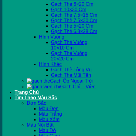
Gạch Thẻ 6×20 Cm
Gạch 10×30 Cm
Gạch Thẻ 7.5×15 Cm
Gạch Thẻ 7.5×30 Cm
Gạch Thẻ 5×20 Cm
Gạch Thẻ 6.8×28 Cm
Hình Vuông
Gạch Thẻ Vuông
10×10 Cm
Gạch Thẻ Vuông
20×20 Cm
Hình Khác
Gạch Thẻ Lông Vũ
Gạch Thẻ Mũi Tên
Gạch Ốp Ngoài Trời
Gạch Chỉ – Viền
Trang Chủ
Tìm Theo Màu Sắc
Đơn Sắc
Màu Đen
Màu Trắng
Màu Xám
Màu Nổi Bật
Màu Đỏ
Màu Cam