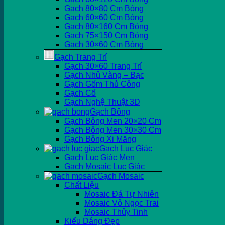
Gạch 80×80 Cm Bóng
Gạch 60×60 Cm Bóng
Gạch 80×160 Cm Bóng
Gạch 75×150 Cm Bóng
Gạch 30×60 Cm Bóng
Gạch Trang Trí
Gạch 30×60 Trang Trí
Gạch Nhủ Vàng – Bạc
Gạch Gốm Thủ Công
Gạch Cổ
Gạch Nghệ Thuật 3D
Gạch Bông
Gạch Bông Men 20×20 Cm
Gạch Bông Men 30×30 Cm
Gạch Bông Xi Măng
Gạch Lục Giác
Gạch Lục Giác Men
Gạch Mosaic Lục Giác
Gạch Mosaic
Chất Liệu
Mosaic Đá Tự Nhiên
Mosaic Vỏ Ngọc Trai
Mosaic Thủy Tinh
Kiểu Dáng Đẹp