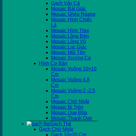
Gạch Vảy Cá
Mosaic Bát Giác
Mosaic Ghép Ngang
Mosaic Hình Chiếc
Lá
Mosaic Hình Thoi
Mosaic Lồng Đèn
Mosaic Lông Vũ
Mosaic Lục Giác
Mosaic Mũi Tên
Mosaic Xương Cá
Hình Cơ Bản
Mosaic Vuông 10×10
Cm
Mosaic Vuông 4.8
Cm
Mosaic Vuông 2 -2.5
Cm
Mosaic Chữ Nhật
Mosaic Bi Tròn
Mosaic Que Đũa
Mosaic Thanh Que
Gạch Thẻ
Gạch Chữ Nhật
Gạch 10×20 Cm