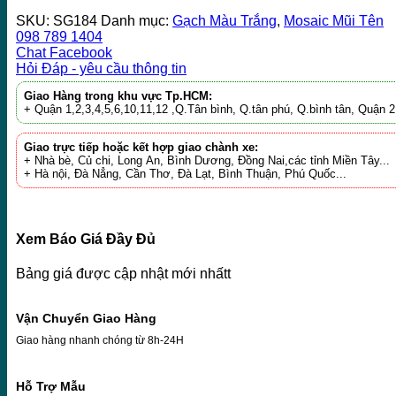
SKU:
SG184
Danh mục:
Gạch Màu Trắng
,
Mosaic Mũi Tên
098 789 1404
Chat Facebook
Hỏi Đáp - yêu cầu thông tin
Giao Hàng trong khu vực Tp.HCM:
+ Quận 1,2,3,4,5,6,10,11,12 ,Q.Tân bình, Q.tân phú, Q.bình tân, Quận
Giao trực tiếp hoặc kết hợp giao chành xe:
+ Nhà bè, Củ chi, Long An, Bình Dương, Đồng Nai,các tỉnh Miền Tây...
+ Hà nội, Đà Nẳng, Cần Thơ, Đà Lạt, Bình Thuận, Phú Quốc...
Xem Báo Giá Đầy Đủ
Bảng giá được cập nhật mới nhấtt
Vận Chuyển Giao Hàng
Giao hàng nhanh chóng từ 8h-24H
Hỗ Trợ Mẫu