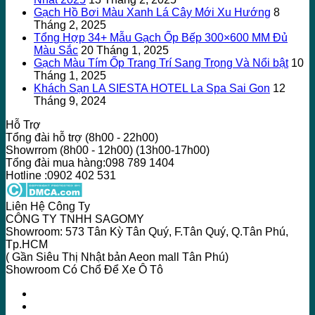
Gạch Hồ Bơi Màu Xanh Lá Cây Mới Xu Hướng
8
Tháng 2, 2025
Tổng Hợp 34+ Mẫu Gạch Ốp Bếp 300×600 MM Đủ
Màu Sắc
20 Tháng 1, 2025
Gạch Màu Tím Ốp Trang Trí Sang Trọng Và Nổi bật
10
Tháng 1, 2025
Khách Sạn LA SIESTA HOTEL La Spa Sai Gon
12
Tháng 9, 2024
Hỗ Trợ
Tổng đài hỗ trợ (8h00 - 22h00)
Showrrom (8h00 - 12h00) (13h00-17h00)
Tổng đài mua hàng:098 789 1404
Hotline :0902 402 531
Liên Hệ Công Ty
CÔNG TY TNHH SAGOMY
Showroom: 573 Tân Kỳ Tân Quý, F.Tân Quý, Q.Tân Phú,
Tp.HCM
( Gần Siêu Thị Nhật bản Aeon mall Tân Phú)
Showroom Có Chổ Để Xe Ô Tô