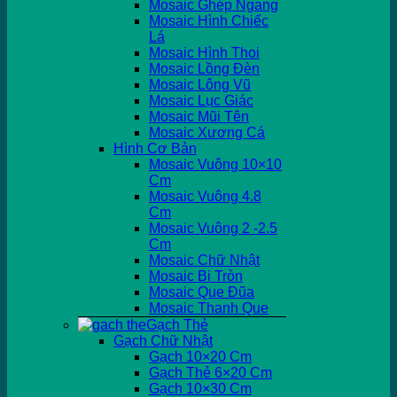
Mosaic Ghép Ngang
Mosaic Hình Chiếc
Lá
Mosaic Hình Thoi
Mosaic Lồng Đèn
Mosaic Lông Vũ
Mosaic Lục Giác
Mosaic Mũi Tên
Mosaic Xương Cá
Hình Cơ Bản
Mosaic Vuông 10×10
Cm
Mosaic Vuông 4.8
Cm
Mosaic Vuông 2 -2.5
Cm
Mosaic Chữ Nhật
Mosaic Bi Tròn
Mosaic Que Đũa
Mosaic Thanh Que
Gạch Thẻ
Gạch Chữ Nhật
Gạch 10×20 Cm
Gạch Thẻ 6×20 Cm
Gạch 10×30 Cm