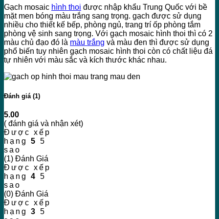
Gạch mosaic
hình thoi
được nhập khẩu Trung Quốc với bề
mặt men bóng màu trắng sang trọng. gạch được sử dụng
nhiều cho thiết kế bếp, phòng ngủ, trang trí ốp phòng tắm
phòng vệ sinh sang trọng. Với gạch mosaic hình thoi thì có 2
màu chủ đạo đó là
màu trắng
và màu đen thì được sử dụng
phổ biến tuy nhiên gạch mosaic hình thoi còn có chất liệu đá
tự nhiên với màu sắc và kích thước khác nhau.
Đánh giá (1)
5.00
( đánh giá và nhận xét)
Được xếp
hạng
5
5
sao
(1) Đánh Giá
Được xếp
hạng
4
5
sao
(0) Đánh Giá
Được xếp
hạng
3
5