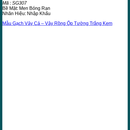
Mã : SG307
Bề Mặt: Men Bóng Rạn
Nhãn Hiệu: Nhập Khẩu
Mẫu Gạch Vảy Cá – Vảy Rồng Ốp Tường Trắng Kem