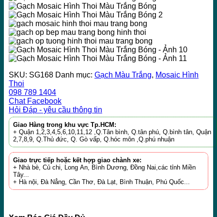
SKU:
SG168
Danh mục:
Gạch Màu Trắng
,
Mosaic Hình
Thoi
098 789 1404
Chat Facebook
Hỏi Đáp - yêu cầu thông tin
Giao Hàng trong khu vực Tp.HCM:
+ Quận 1,2,3,4,5,6,10,11,12 ,Q.Tân bình, Q.tân phú, Q.bình tân, Quận
2,7,8,9, Q.Thủ đức, Q. Gò vấp, Q.hóc môn ,Q.phú nhuận
Giao trực tiếp hoặc kết hợp giao chành xe:
+ Nhà bè, Củ chi, Long An, Bình Dương, Đồng Nai,các tỉnh Miền
Tây...
+ Hà nội, Đà Nẳng, Cần Thơ, Đà Lạt, Bình Thuận, Phú Quốc...