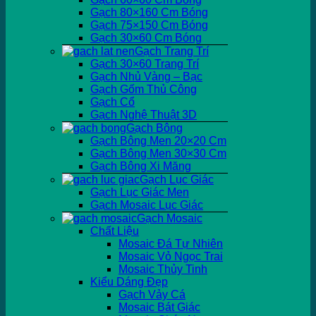
Gạch 80×160 Cm Bóng
Gạch 75×150 Cm Bóng
Gạch 30×60 Cm Bóng
Gạch Trang Trí
Gạch 30×60 Trang Trí
Gạch Nhủ Vàng – Bạc
Gạch Gốm Thủ Công
Gạch Cổ
Gạch Nghệ Thuật 3D
Gạch Bông
Gạch Bông Men 20×20 Cm
Gạch Bông Men 30×30 Cm
Gạch Bông Xi Măng
Gạch Lục Giác
Gạch Lục Giác Men
Gạch Mosaic Lục Giác
Gạch Mosaic
Chất Liệu
Mosaic Đá Tự Nhiên
Mosaic Vỏ Ngọc Trai
Mosaic Thủy Tinh
Kiểu Dáng Đẹp
Gạch Vảy Cá
Mosaic Bát Giác