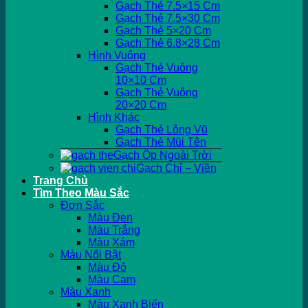
Gạch Thẻ 7.5×15 Cm
Gạch Thẻ 7.5×30 Cm
Gạch Thẻ 5×20 Cm
Gạch Thẻ 6.8×28 Cm
Hình Vuông
Gạch Thẻ Vuông
10×10 Cm
Gạch Thẻ Vuông
20×20 Cm
Hình Khác
Gạch Thẻ Lông Vũ
Gạch Thẻ Mũi Tên
Gạch Ốp Ngoài Trời
Gạch Chỉ – Viền
Trang Chủ
Tìm Theo Màu Sắc
Đơn Sắc
Màu Đen
Màu Trắng
Màu Xám
Màu Nổi Bật
Màu Đỏ
Màu Cam
Màu Xanh
Màu Xanh Biển