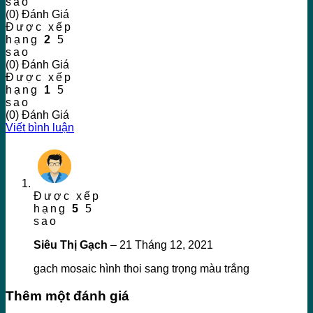
sao
(0) Đánh Giá
Được xếp
hạng
2
5
sao
(0) Đánh Giá
Được xếp
hạng
1
5
sao
(0) Đánh Giá
Viết bình luận
Được xếp
hạng
5
5
sao
Siêu Thị Gạch
–
21 Tháng 12, 2021
gach mosaic hình thoi sang trọng màu trắng
Thêm một đánh giá