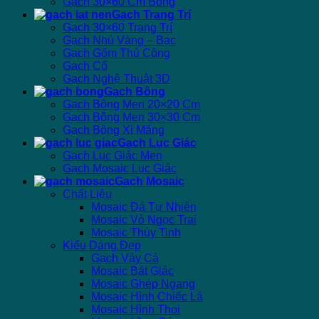
Gạch 30×60 Cm Bóng
Gạch Trang Trí
Gạch 30×60 Trang Trí
Gạch Nhủ Vàng – Bạc
Gạch Gốm Thủ Công
Gạch Cổ
Gạch Nghệ Thuật 3D
Gạch Bông
Gạch Bông Men 20×20 Cm
Gạch Bông Men 30×30 Cm
Gạch Bông Xi Măng
Gạch Lục Giác
Gạch Lục Giác Men
Gạch Mosaic Lục Giác
Gạch Mosaic
Chất Liệu
Mosaic Đá Tự Nhiên
Mosaic Vỏ Ngọc Trai
Mosaic Thủy Tinh
Kiểu Dáng Đẹp
Gạch Vảy Cá
Mosaic Bát Giác
Mosaic Ghép Ngang
Mosaic Hình Chiếc Lá
Mosaic Hình Thoi