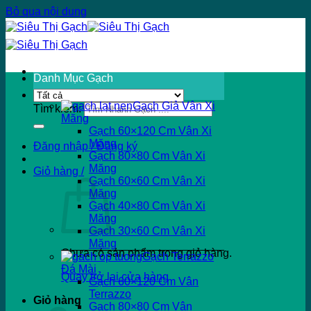
Bỏ qua nội dung
Danh Mục Gạch
Gạch Giả Vân Xi
Tìm kiếm:
Măng
Gạch 60×120 Cm Vân Xi
Măng
Đăng nhập / Đăng ký
Gạch 80×80 Cm Vân Xi
Măng
Giỏ hàng /
Gạch 60×60 Cm Vân Xi
Măng
Gạch 40×80 Cm Vân Xi
Măng
Gạch 30×60 Cm Vân Xi
Măng
Chưa có sản phẩm trong giỏ hàng.
Gạch Terrazzo
Đá Mài
Quay trở lại cửa hàng
Gạch 60×120 Cm Vân
Terrazzo
Giỏ hàng
Gạch 80×80 Cm Vân