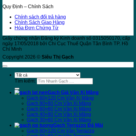
Quy Định – Chính Sách
Chính sách đổi trả hàng
Chính Sách Giao Hàng
Hóa Đơn Chứng Từ
Giấy chứng nhận Đăng ký Kinh doanh số 0315050170, cấp
ngày 17/05/2018 bởi Chi Cục Thuế Quận Tân Bình TP. Hồ
Chí Minh
Copyright 2026 ©
Siêu Thị Gạch
Tìm kiếm:
Gạch Giả Vân Xi Măng
Gạch 60×120 Cm Vân Xi Măng
Gạch 80×80 Cm Vân Xi Măng
Gạch 60×60 Cm Vân Xi Măng
Gạch 40×80 Cm Vân Xi Măng
Gạch 30×60 Cm Vân Xi Măng
Gạch Terrazzo Đá Mài
Gạch 60×120 Cm Vân Terrazzo