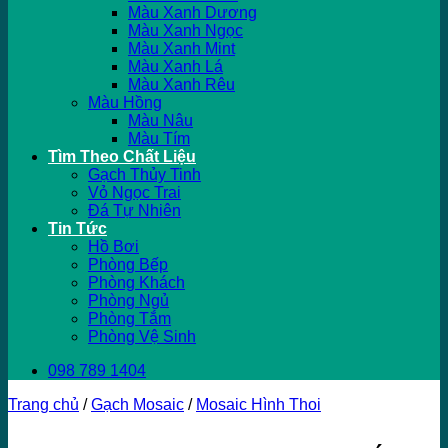
Màu Xanh Dương
Màu Xanh Ngọc
Màu Xanh Mint
Màu Xanh Lá
Màu Xanh Rêu
Màu Hồng
Màu Nâu
Màu Tím
Tìm Theo Chất Liệu
Gạch Thủy Tinh
Vỏ Ngọc Trai
Đá Tự Nhiên
Tin Tức
Hồ Bơi
Phòng Bếp
Phòng Khách
Phòng Ngủ
Phòng Tắm
Phòng Vệ Sinh
098 789 1404
Trang chủ
/
Gạch Mosaic
/
Mosaic Hình Thoi