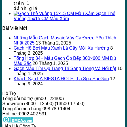
trên
1
đánh giá
Gạch Thẻ
Vuông 15x15 CM Màu Xám
Bài Viết Mới
Những Mẫu Gạch Mosaic Vảy Cá Được Yêu Thích
Nhất 2025
13 Tháng 2, 2025
Gạch Hồ Bơi Màu Xanh Lá Cây Mới Xu Hướng
8
Tháng 2, 2025
Tổng Hợp 34+ Mẫu Gạch Ốp Bếp 300×600 MM Đủ
Màu Sắc
20 Tháng 1, 2025
Gạch Màu Tím Ốp Trang Trí Sang Trọng Và Nổi bật
10
Tháng 1, 2025
Khách Sạn LA SIESTA HOTEL La Spa Sai Gon
12
Tháng 9, 2024
Hỗ Trợ
Tổng đài hỗ trợ (8h00 - 22h00)
Showrrom (8h00 - 12h00) (13h00-17h00)
Tổng đài mua hàng:098 789 1404
Hotline :0902 402 531
Liên Hệ Công Ty