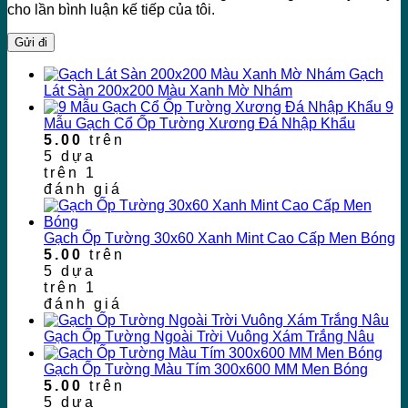
cho lần bình luận kế tiếp của tôi.
Gạch
Lát Sàn 200x200 Màu Xanh Mờ Nhám
9
Mẫu Gạch Cổ Ốp Tường Xương Đá Nhập Khẩu
5.00
trên
5 dựa
trên
1
đánh giá
Gạch Ốp Tường 30x60 Xanh Mint Cao Cấp Men Bóng
5.00
trên
5 dựa
trên
1
đánh giá
Gạch Ốp Tường Ngoài Trời Vuông Xám Trắng Nâu
Gạch Ốp Tường Màu Tím 300x600 MM Men Bóng
5.00
trên
5 dựa