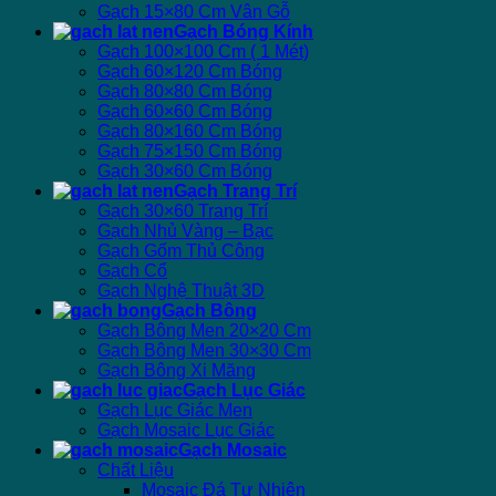
Gạch 15×80 Cm Vân Gỗ
Gạch Bóng Kính
Gạch 100×100 Cm ( 1 Mét)
Gạch 60×120 Cm Bóng
Gạch 80×80 Cm Bóng
Gạch 60×60 Cm Bóng
Gạch 80×160 Cm Bóng
Gạch 75×150 Cm Bóng
Gạch 30×60 Cm Bóng
Gạch Trang Trí
Gạch 30×60 Trang Trí
Gạch Nhủ Vàng – Bạc
Gạch Gốm Thủ Công
Gạch Cổ
Gạch Nghệ Thuật 3D
Gạch Bông
Gạch Bông Men 20×20 Cm
Gạch Bông Men 30×30 Cm
Gạch Bông Xi Măng
Gạch Lục Giác
Gạch Lục Giác Men
Gạch Mosaic Lục Giác
Gạch Mosaic
Chất Liệu
Mosaic Đá Tự Nhiên