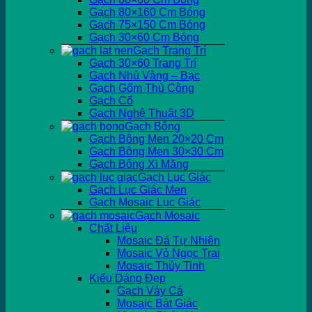
Gạch 80×160 Cm Bóng
Gạch 75×150 Cm Bóng
Gạch 30×60 Cm Bóng
Gạch Trang Trí
Gạch 30×60 Trang Trí
Gạch Nhủ Vàng – Bạc
Gạch Gốm Thủ Công
Gạch Cổ
Gạch Nghệ Thuật 3D
Gạch Bông
Gạch Bông Men 20×20 Cm
Gạch Bông Men 30×30 Cm
Gạch Bông Xi Măng
Gạch Lục Giác
Gạch Lục Giác Men
Gạch Mosaic Lục Giác
Gạch Mosaic
Chất Liệu
Mosaic Đá Tự Nhiên
Mosaic Vỏ Ngọc Trai
Mosaic Thủy Tinh
Kiểu Dáng Đẹp
Gạch Vảy Cá
Mosaic Bát Giác