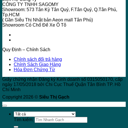
CÔNG TY TNHH SAGOMY
Showroom: 573 Tân Kỳ Tân Quý, F.Tân Quý, Q.Tân Phú,
Tp.HCM
( Gần Siêu Thị Nhật bản Aeon mall Tân Phú)
Showroom Có Chổ Để Xe Ô Tô
Quy Định – Chính Sách
Chính sách đổi trả hàng
Chính Sách Giao Hàng
Hóa Đơn Chứng Từ
Giấy chứng nhận Đăng ký Kinh doanh số 0315050170, cấp
ngày 17/05/2018 bởi Chi Cục Thuế Quận Tân Bình TP. Hồ
Chí Minh
Copyright 2026 ©
Siêu Thị Gạch
Tìm kiếm: