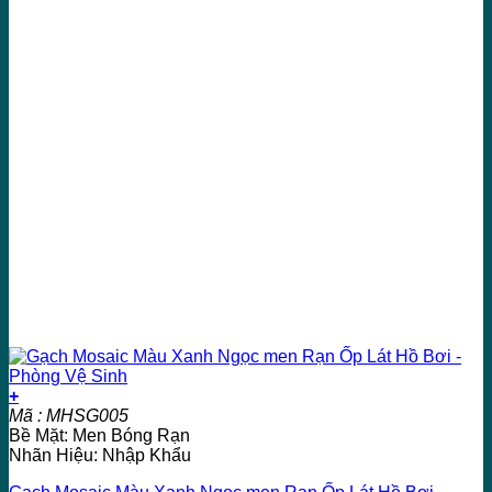
+
Mã : MHSG005
Bề Mặt: Men Bóng Rạn
Nhãn Hiệu: Nhập Khẩu