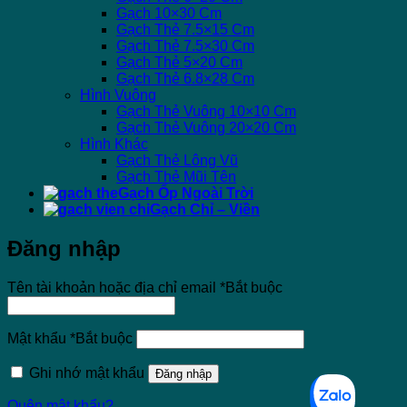
Gạch 10×30 Cm
Gạch Thẻ 7.5×15 Cm
Gạch Thẻ 7.5×30 Cm
Gạch Thẻ 5×20 Cm
Gạch Thẻ 6.8×28 Cm
Hình Vuông
Gạch Thẻ Vuông 10×10 Cm
Gạch Thẻ Vuông 20×20 Cm
Hình Khác
Gạch Thẻ Lông Vũ
Gạch Thẻ Mũi Tên
Gạch Ốp Ngoài Trời
Gạch Chỉ – Viền
Đăng nhập
Tên tài khoản hoặc địa chỉ email
*
Bắt buộc
Mật khẩu
*
Bắt buộc
Ghi nhớ mật khẩu
Đăng nhập
Quên mật khẩu?