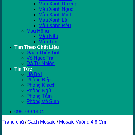
Màu Xanh Dương
Màu Xanh Ngọc
Màu Xanh Mint
Màu Xanh Lá
Màu Xanh Rêu
Màu Hồng
Màu Nâu
Màu Tím
Tìm Theo Chất Liệu
Gạch Thủy Tinh
Vỏ Ngọc Trai
Đá Tự Nhiên
Tin Tức
Hồ Bơi
Phòng Bếp
Phòng Khách
Phòng Ngủ
Phòng Tắm
Phòng Vệ Sinh
098 789 1404
Trang chủ
/
Gạch Mosaic
/
Mosaic Vuông 4.8 Cm