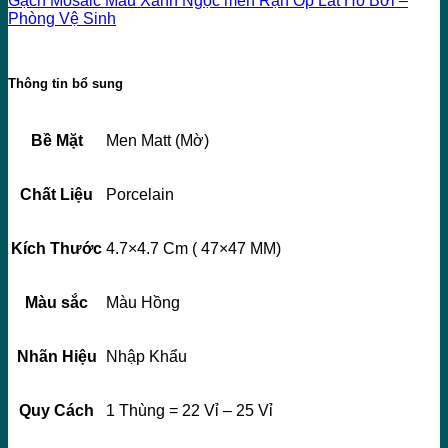
Gạch Mosaic Màu Xanh Ngọc men Rạn Ốp Lát Hồ Bơi –
Phòng Vệ Sinh
Thông tin bổ sung
Bề Mặt
Men Matt (Mờ)
Chất Liệu
Porcelain
Kích Thước
4.7×4.7 Cm ( 47×47 MM)
Màu sắc
Màu Hồng
Nhãn Hiệu
Nhập Khẩu
Quy Cách
1 Thùng = 22 Vỉ – 25 Vỉ