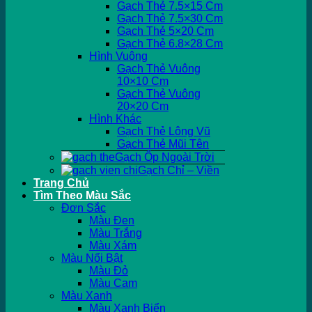
Gạch Thẻ 7.5×15 Cm
Gạch Thẻ 7.5×30 Cm
Gạch Thẻ 5×20 Cm
Gạch Thẻ 6.8×28 Cm
Hình Vuông
Gạch Thẻ Vuông
10×10 Cm
Gạch Thẻ Vuông
20×20 Cm
Hình Khác
Gạch Thẻ Lông Vũ
Gạch Thẻ Mũi Tên
Gạch Ốp Ngoài Trời
Gạch Chỉ – Viền
Trang Chủ
Tìm Theo Màu Sắc
Đơn Sắc
Màu Đen
Màu Trắng
Màu Xám
Màu Nổi Bật
Màu Đỏ
Màu Cam
Màu Xanh
Màu Xanh Biển