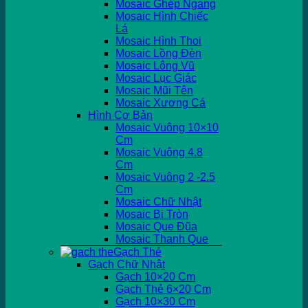
Mosaic Ghép Ngang
Mosaic Hình Chiếc
Lá
Mosaic Hình Thoi
Mosaic Lồng Đèn
Mosaic Lông Vũ
Mosaic Lục Giác
Mosaic Mũi Tên
Mosaic Xương Cá
Hình Cơ Bản
Mosaic Vuông 10×10
Cm
Mosaic Vuông 4.8
Cm
Mosaic Vuông 2 -2.5
Cm
Mosaic Chữ Nhật
Mosaic Bi Tròn
Mosaic Que Đũa
Mosaic Thanh Que
Gạch Thẻ
Gạch Chữ Nhật
Gạch 10×20 Cm
Gạch Thẻ 6×20 Cm
Gạch 10×30 Cm