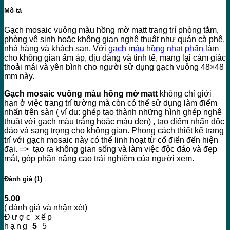
Mô tả
Gạch mosaic vuông màu hồng mờ matt trang trí phòng tắm,
phòng vệ sinh hoặc không gian nghệ thuật như quán cà phê,
nhà hàng và khách sạn. Với
gạch màu hồng nhạt phấn
làm
cho không gian ấm áp, dịu dàng và tinh tế, mang lại cảm giác
thoải mái và yên bình cho người sử dụng gạch vuông 48×48
mm này.
Gạch mosaic vuông màu hồng mờ matt
không chỉ giới
hạn ở việc trang trí tường mà còn có thể sử dụng làm điểm
nhấn trên sàn ( ví dụ: ghép tạo thành những hình ghép nghệ
thuật với gạch màu trắng hoặc màu đen) , tạo điểm nhấn độc
đáo và sang trọng cho không gian. Phong cách thiết kế trang
trí với gạch mosaic này có thể linh hoạt từ cổ điển đến hiện
đại. => tạo ra không gian sống và làm việc độc đáo và đẹp
mắt, góp phần nâng cao trải nghiệm của người xem.
Đánh giá (1)
5.00
( đánh giá và nhận xét)
Được xếp
hạng
5
5