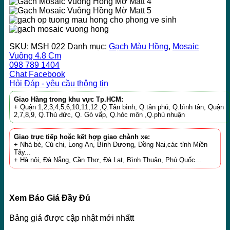
SKU:
MSH 022
Danh mục:
Gạch Màu Hồng
,
Mosaic
Vuông 4.8 Cm
098 789 1404
Chat Facebook
Hỏi Đáp - yêu cầu thông tin
Giao Hàng trong khu vực Tp.HCM:
+ Quận 1,2,3,4,5,6,10,11,12 ,Q.Tân bình, Q.tân phú, Q.bình tân, Quận
2,7,8,9, Q.Thủ đức, Q. Gò vấp, Q.hóc môn ,Q.phú nhuận
Giao trực tiếp hoặc kết hợp giao chành xe:
+ Nhà bè, Củ chi, Long An, Bình Dương, Đồng Nai,các tỉnh Miền
Tây...
+ Hà nội, Đà Nẳng, Cần Thơ, Đà Lạt, Bình Thuận, Phú Quốc...
Xem Báo Giá Đầy Đủ
Bảng giá được cập nhật mới nhấtt