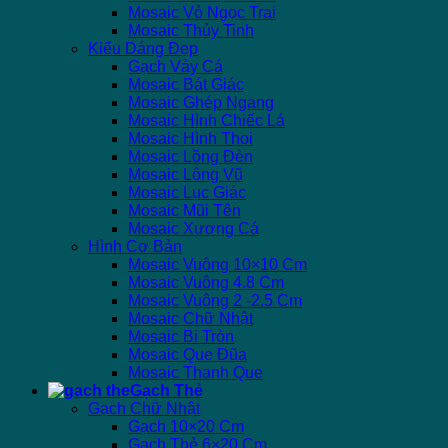
Mosaic Vỏ Ngọc Trai
Mosaic Thủy Tinh
Kiểu Dáng Đẹp
Gạch Vảy Cá
Mosaic Bát Giác
Mosaic Ghép Ngang
Mosaic Hình Chiếc Lá
Mosaic Hình Thoi
Mosaic Lồng Đèn
Mosaic Lông Vũ
Mosaic Lục Giác
Mosaic Mũi Tên
Mosaic Xương Cá
Hình Cơ Bản
Mosaic Vuông 10×10 Cm
Mosaic Vuông 4.8 Cm
Mosaic Vuông 2 -2.5 Cm
Mosaic Chữ Nhật
Mosaic Bi Tròn
Mosaic Que Đũa
Mosaic Thanh Que
Gạch Thẻ
Gạch Chữ Nhật
Gạch 10×20 Cm
Gạch Thẻ 6×20 Cm