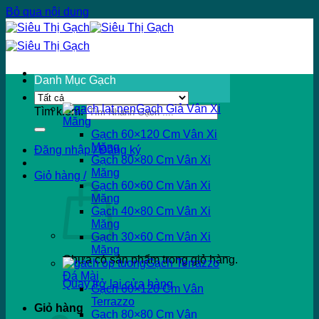
Bỏ qua nội dung
Danh Mục Gạch
Gạch Giả Vân Xi
Tìm kiếm:
Măng
Gạch 60×120 Cm Vân Xi
Măng
Đăng nhập / Đăng ký
Gạch 80×80 Cm Vân Xi
Măng
Giỏ hàng /
Gạch 60×60 Cm Vân Xi
Măng
Gạch 40×80 Cm Vân Xi
Măng
Gạch 30×60 Cm Vân Xi
Măng
Chưa có sản phẩm trong giỏ hàng.
Gạch Terrazzo
Đá Mài
Quay trở lại cửa hàng
Gạch 60×120 Cm Vân
Terrazzo
Giỏ hàng
Gạch 80×80 Cm Vân