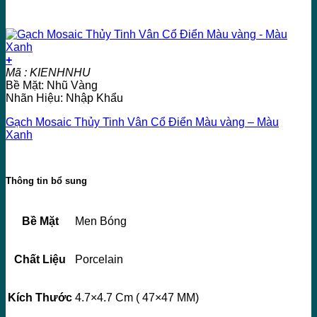
+
Mã : KIENHNHU
Bề Mặt: Nhũ Vàng
Nhãn Hiệu: Nhập Khẩu
Gạch Mosaic Thủy Tinh Vân Cổ Điển Màu vàng – Màu
Xanh
Thông tin bổ sung
Bề Mặt
Men Bóng
Chất Liệu
Porcelain
Kích Thước
4.7×4.7 Cm ( 47×47 MM)