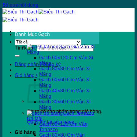
Bỏ qua nội dung
Danh Mục Gạch
Gạch Giả Vân Xi
Tìm kiếm:
Măng
Gạch 60×120 Cm Vân Xi
Măng
Đăng nhập / Đăng ký
Gạch 80×80 Cm Vân Xi
Măng
Giỏ hàng /
Gạch 60×60 Cm Vân Xi
Măng
Gạch 40×80 Cm Vân Xi
Măng
Gạch 30×60 Cm Vân Xi
Măng
Chưa có sản phẩm trong giỏ hàng.
Gạch Terrazzo
Đá Mài
Quay trở lại cửa hàng
Gạch 60×120 Cm Vân
Terrazzo
Giỏ hàng
Gạch 80×80 Cm Vân