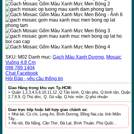
SKU:
M02
Danh mục:
Gạch Màu Xanh Dương
,
Mosaic
Vuông 4.8 Cm
098 789 1404
Chat Facebook
Hỏi Đáp - yêu cầu thông tin
Giao Hàng trong khu vực Tp.HCM:
+ Quận 1,2,3,4,5,6,10,11,12 ,Q.Tân bình, Q.tân phú, Q.bình tân, Quận
2,7,8,9, Q.Thủ đức, Q. Gò vấp, Q.hóc môn ,Q.phú nhuận
Giao trực tiếp hoặc kết hợp giao chành xe:
+ Nhà bè, Củ chi, Long An, Bình Dương, Đồng Nai,các tỉnh Miền
Tây...
+ Hà nội, Đà Nẳng, Cần Thơ, Đà Lạt, Bình Thuận, Phú Quốc...