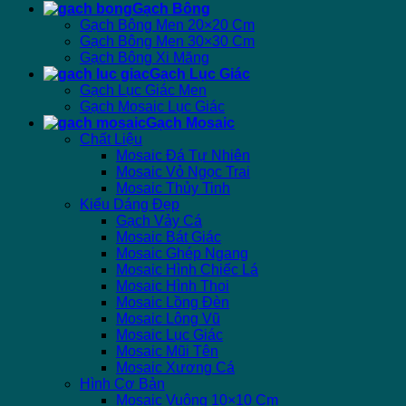
Gạch Bông
Gạch Bông Men 20×20 Cm
Gạch Bông Men 30×30 Cm
Gạch Bông Xi Măng
Gạch Lục Giác
Gạch Lục Giác Men
Gạch Mosaic Lục Giác
Gạch Mosaic
Chất Liệu
Mosaic Đá Tự Nhiên
Mosaic Vỏ Ngọc Trai
Mosaic Thủy Tinh
Kiểu Dáng Đẹp
Gạch Vảy Cá
Mosaic Bát Giác
Mosaic Ghép Ngang
Mosaic Hình Chiếc Lá
Mosaic Hình Thoi
Mosaic Lồng Đèn
Mosaic Lông Vũ
Mosaic Lục Giác
Mosaic Mũi Tên
Mosaic Xương Cá
Hình Cơ Bản
Mosaic Vuông 10×10 Cm