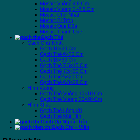
Mosaic Vuông 4.8 Cm
Mosaic Vuông 2 -2.5 Cm
Mosaic Chữ Nhật
Mosaic Bi Tròn
Mosaic Que Đũa
Mosaic Thanh Que
Gạch Thẻ
Gạch Chữ Nhật
Gạch 10×20 Cm
Gạch Thẻ 6×20 Cm
Gạch 10×30 Cm
Gạch Thẻ 7.5×15 Cm
Gạch Thẻ 7.5×30 Cm
Gạch Thẻ 5×20 Cm
Gạch Thẻ 6.8×28 Cm
Hình Vuông
Gạch Thẻ Vuông 10×10 Cm
Gạch Thẻ Vuông 20×20 Cm
Hình Khác
Gạch Thẻ Lông Vũ
Gạch Thẻ Mũi Tên
Gạch Ốp Ngoài Trời
Gạch Chỉ – Viền