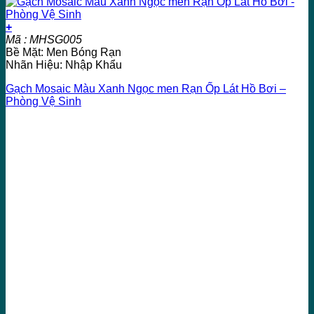
+
Mã : MHSG005
Bề Mặt: Men Bóng Rạn
Nhãn Hiệu: Nhập Khẩu
Gạch Mosaic Màu Xanh Ngọc men Rạn Ốp Lát Hồ Bơi –
Phòng Vệ Sinh