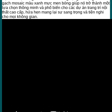
gạch mosaic màu xanh mực men bóng giúp nó trở thành một
lựa chọn thông minh và phổ biến cho các dự án trang trí nội
thất cao cấp, hứa hẹn mang lại sự sang trọng và tiện nghi
cho mọi không gian.