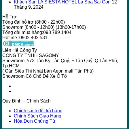
Khách Sạn LA SIESTA HOTEL La Spa Sai Gon
12
Tháng 9, 2024
Hỗ Trợ
Tổng đài hỗ trợ (8h00 - 22h00)
Showrrom (8h00 - 12h00) (13h00-17h00)
Tổng đài mua hàng:098 789 1404
Hotline :0902 402 531
Liên Hệ Công Ty
CÔNG TY TNHH SAGOMY
Showroom: 573 Tân Kỳ Tân Quý, F.Tân Quý, Q.Tân Phú,
Tp.HCM
( Gần Siêu Thị Nhật bản Aeon mall Tân Phú)
Showroom Có Chổ Để Xe Ô Tô
Quy Định – Chính Sách
Chính sách đổi trả hàng
Chính Sách Giao Hàng
Hóa Đơn Chứng Từ