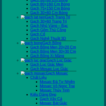
Gạch 80×160 Cm Bóng
Gạch 75×150 Cm Bóng
Gạch 30×60 Cm Bóng
Gạch Trang Trí
Gạch 30×60 Trang Trí
Gạch Nhủ Vàng – Bạc
Gạch Gốm Thủ Công
Gạch Cổ
Gạch Nghệ Thuật 3D
Gạch Bông
Gạch Bông Men 20×20 Cm
Gạch Bông Men 30×30 Cm
Gạch Bông Xi Măng
Gạch Lục Giác
Gạch Lục Giác Men
Gạch Mosaic Lục Giác
Gạch Mosaic
Chất Liệu
Mosaic Đá Tự Nhiên
Mosaic Vỏ Ngọc Trai
Mosaic Thủy Tinh
Kiểu Dáng Đẹp
Gạch Vảy Cá
Mosaic Bát Giác