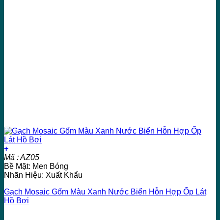
+
Mã : AZ05
Bề Mặt: Men Bóng
Nhãn Hiệu: Xuất Khẩu
Gạch Mosaic Gốm Màu Xanh Nước Biển Hỗn Hợp Ốp Lát
Hồ Bơi