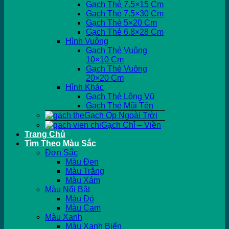
Gạch Thẻ 7.5×15 Cm
Gạch Thẻ 7.5×30 Cm
Gạch Thẻ 5×20 Cm
Gạch Thẻ 6.8×28 Cm
Hình Vuông
Gạch Thẻ Vuông
10×10 Cm
Gạch Thẻ Vuông
20×20 Cm
Hình Khác
Gạch Thẻ Lông Vũ
Gạch Thẻ Mũi Tên
Gạch Ốp Ngoài Trời
Gạch Chỉ – Viền
Trang Chủ
Tìm Theo Màu Sắc
Đơn Sắc
Màu Đen
Màu Trắng
Màu Xám
Màu Nổi Bật
Màu Đỏ
Màu Cam
Màu Xanh
Màu Xanh Biển