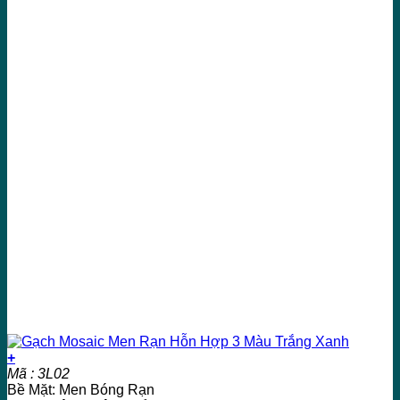
+
Mã : 3L02
Bề Mặt: Men Bóng Rạn