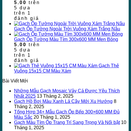
5.00
trên
5 dựa
trên
1
đánh giá
Gạch Ốp Tường Ngoài Trời Vuông Xám Trắng Nâu
Gạch Ốp Tường Màu Tím 300x600 MM Men Bóng
5.00
trên
5 dựa
trên
1
đánh giá
Gạch Thẻ
Vuông 15x15 CM Màu Xám
Bài Viết Mới
Những Mẫu Gạch Mosaic Vảy Cá Được Yêu Thích
Nhất 2025
13 Tháng 2, 2025
Gạch Hồ Bơi Màu Xanh Lá Cây Mới Xu Hướng
8
Tháng 2, 2025
Tổng Hợp 34+ Mẫu Gạch Ốp Bếp 300×600 MM Đủ
Màu Sắc
20 Tháng 1, 2025
Gạch Màu Tím Ốp Trang Trí Sang Trọng Và Nổi bật
10
Tháng 1, 2025