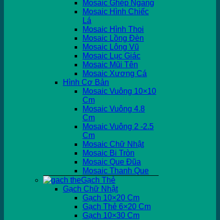
Mosaic Ghép Ngang
Mosaic Hình Chiếc
Lá
Mosaic Hình Thoi
Mosaic Lồng Đèn
Mosaic Lông Vũ
Mosaic Lục Giác
Mosaic Mũi Tên
Mosaic Xương Cá
Hình Cơ Bản
Mosaic Vuông 10×10
Cm
Mosaic Vuông 4.8
Cm
Mosaic Vuông 2 -2.5
Cm
Mosaic Chữ Nhật
Mosaic Bi Tròn
Mosaic Que Đũa
Mosaic Thanh Que
Gạch Thẻ
Gạch Chữ Nhật
Gạch 10×20 Cm
Gạch Thẻ 6×20 Cm
Gạch 10×30 Cm