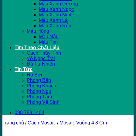
Màu Xanh Dương
Màu Xanh Ngọc
Màu Xanh Mint
Màu Xanh Lá
Màu Xanh Rêu
Màu Hồng
Màu Nâu
Màu Tím
Tìm Theo Chất Liệu
Gạch Thủy Tinh
Vỏ Ngọc Trai
Đá Tự Nhiên
Tin Tức
Hồ Bơi
Phòng Bếp
Phòng Khách
Phòng Ngủ
Phòng Tắm
Phòng Vệ Sinh
098 789 1404
Trang chủ
/
Gạch Mosaic
/
Mosaic Vuông 4.8 Cm