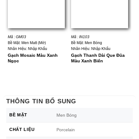
Mã : GM03
Mã : IN103
Mã
Bề Mặt: Men Matt (Mờ)
Bề Mặt: Men Bóng
Bề
Nhãn Hiệu: Nhập Khẩu
Nhãn Hiệu: Nhập Khẩu
Nh
Gạch Mosaic Màu Xanh
Gạch Thanh Dài Que Đũa
G
Ngọc
Màu Xanh Biển
Q
THÔNG TIN BỔ SUNG
BỀ MẶT
Men Bóng
CHẤT LIỆU
Porcelain