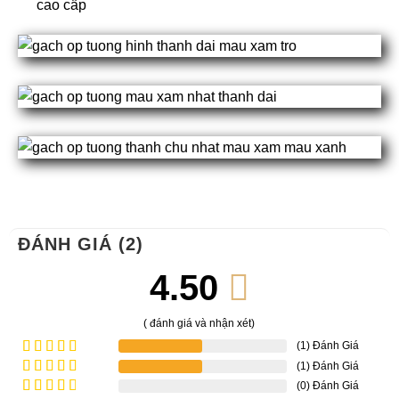
cao cấp
ĐÁNH GIÁ (2)
4.50
( đánh giá và nhận xét)
(1) Đánh Giá
(1) Đánh Giá
Được xếp
hạng
5
5
(0) Đánh Giá
Được
sao