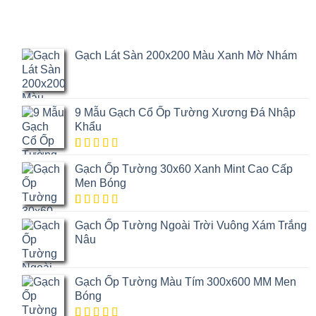
Gạch Lát Sàn 200x200 Màu Xanh Mờ Nhám
9 Mẫu Gạch Cổ Ốp Tường Xương Đá Nhập
Khẩu
5.00
1
trên
Gạch Ốp Tường 30x60 Xanh Mint Cao Cấp
5 dựa trên
đánh giá
Men Bóng
5.00
1
trên
Gạch Ốp Tường Ngoài Trời Vuông Xám Trắng
5 dựa trên
đánh giá
Nâu
Gạch Ốp Tường Màu Tím 300x600 MM Men
Bóng