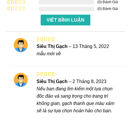
xếp
(0) Đánh Giá
Được
hạng
4
xếp
(0) Đánh Giá
Được
5 sao
hạng
xếp
Được
3
5
hạng
VIẾT BÌNH LUẬN
xếp
sao
2
5
hạng
sao
1
5
sao
Được xếp
Siêu Thị Gạch
–
13 Tháng 5, 2022
hạng
5
5
mẫu mới về
sao
Được
Siêu Thị Gạch
–
2 Tháng 8, 2023
xếp
Nếu bạn đang tìm kiếm một lựa chọn
hạng
4
5 sao
độc đáo và sang trọng cho trang trí
không gian, gạch thanh que màu xám
sẽ là sự lựa chọn hoàn hảo cho bạn.