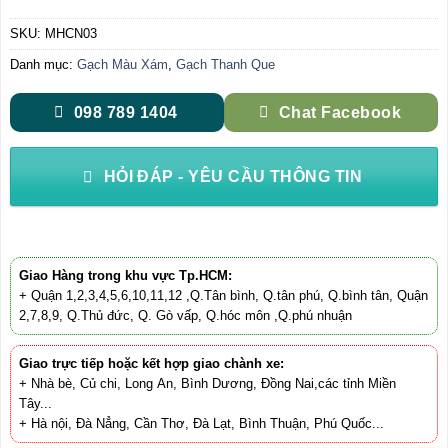
SKU:
MHCN03
Danh mục:
Gạch Màu Xám
,
Gạch Thanh Que
098 789 1404
Chat Facebook
HỎI ĐÁP - YÊU CẦU THÔNG TIN
Giao Hàng trong khu vực Tp.HCM:
+ Quận 1,2,3,4,5,6,10,11,12 ,Q.Tân bình, Q.tân phú, Q.bình tân, Quận
2,7,8,9, Q.Thủ đức, Q. Gò vấp, Q.hóc môn ,Q.phú nhuận
Giao trực tiếp hoặc kết hợp giao chành xe:
+ Nhà bè, Củ chi, Long An, Bình Dương, Đồng Nai,các tỉnh Miền
Tây...
+ Hà nội, Đà Nẳng, Cần Thơ, Đà Lạt, Bình Thuận, Phú Quốc...