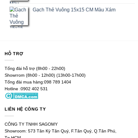
5.00
1
trên
Gạch Thẻ Vuông 15x15 CM Màu Xám
5 dựa trên
đánh giá
HỖ TRỢ
Tổng đài hỗ trợ (8h00 - 22h00)
Showrrom (8h00 - 12h00) (13h00-17h00)
Tổng đài mua hàng:098 789 1404
Hotline :0902 402 531
LIÊN HỆ CÔNG TY
CÔNG TY TNHH SAGOMY
Showroom: 573 Tân Kỳ Tân Quý, F.Tân Quý, Q.Tân Phú,
Tp.HCM