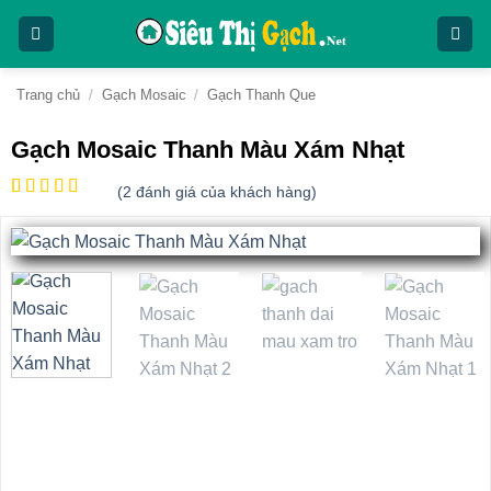
Bỏ
qua
nội
dung
Trang chủ
/
Gạch Mosaic
/
Gạch Thanh Que
Gạch Mosaic Thanh Màu Xám Nhạt
(
2
đánh giá của khách hàng)
4.5
2
trên
5 dựa
trên
đánh
giá