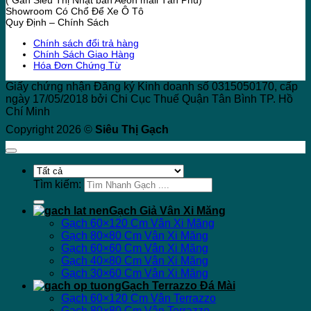
( Gần Siêu Thị Nhật bản Aeon mall Tân Phú)
Showroom Có Chổ Để Xe Ô Tô
Quy Định – Chính Sách
Chính sách đổi trả hàng
Chính Sách Giao Hàng
Hóa Đơn Chứng Từ
Giấy chứng nhận Đăng ký Kinh doanh số 0315050170, cấp
ngày 17/05/2018 bởi Chi Cục Thuế Quận Tân Bình TP. Hồ
Chí Minh
Copyright 2026 ©
Siêu Thị Gạch
Tìm kiếm:
Gạch Giả Vân Xi Măng
Gạch 60×120 Cm Vân Xi Măng
Gạch 80×80 Cm Vân Xi Măng
Gạch 60×60 Cm Vân Xi Măng
Gạch 40×80 Cm Vân Xi Măng
Gạch 30×60 Cm Vân Xi Măng
Gạch Terrazzo Đá Mài
Gạch 60×120 Cm Vân Terrazzo
Gạch 80×80 Cm Vân Terrazzo