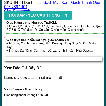
SKU:
INTH
Danh mục:
Gạch Màu Xám
,
Gạch Thanh Que
098 789 1404
Chat Facebook
HỎI ĐÁP - YÊU CẦU THÔNG TIN
Giao Hàng trong khu vực Tp.HCM:
+ Quận 1,2,3,4,5,6,10,11,12 ,Q.Tân bình, Q.tân phú, Q.bình tân, Quận
2,7,8,9, Q.Thủ đức, Q. Gò vấp, Q.hóc môn ,Q.phú nhuận
Giao trực tiếp hoặc kết hợp giao chành xe:
+ Nhà bè, Củ chi, Long An, Bình Dương, Đồng Nai,các tỉnh Miền
Tây...
+ Hà nội, Đà Nẳng, Cần Thơ, Đà Lạt, Bình Thuận, Phú Quốc...
Xem Báo Giá Đầy Đủ
Bảng giá được cập nhật mới nhấtt
Vận Chuyển Giao Hàng
Giao hàng nhanh chóng từ 8h-24H