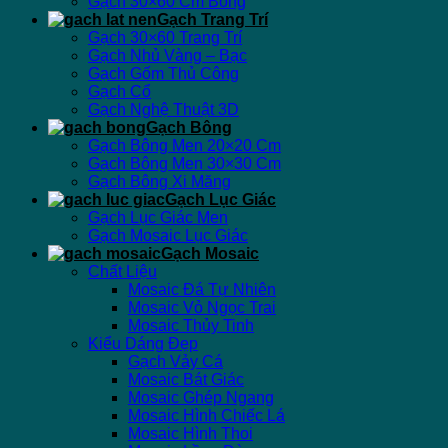
Gạch 30×60 Cm Bóng
Gạch Trang Trí
Gạch 30×60 Trang Trí
Gạch Nhủ Vàng – Bạc
Gạch Gốm Thủ Công
Gạch Cổ
Gạch Nghệ Thuật 3D
Gạch Bông
Gạch Bông Men 20×20 Cm
Gạch Bông Men 30×30 Cm
Gạch Bông Xi Măng
Gạch Lục Giác
Gạch Lục Giác Men
Gạch Mosaic Lục Giác
Gạch Mosaic
Chất Liệu
Mosaic Đá Tự Nhiên
Mosaic Vỏ Ngọc Trai
Mosaic Thủy Tinh
Kiểu Dáng Đẹp
Gạch Vảy Cá
Mosaic Bát Giác
Mosaic Ghép Ngang
Mosaic Hình Chiếc Lá
Mosaic Hình Thoi