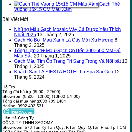
Gạch Thẻ
Vuông 15x15 CM Màu Xám
Bài Viết Mới
Những Mẫu Gạch Mosaic Vảy Cá Được Yêu Thích
Nhất 2025
13 Tháng 2, 2025
Gạch Hồ Bơi Màu Xanh Lá Cây Mới Xu Hướng
8
Tháng 2, 2025
Tổng Hợp 34+ Mẫu Gạch Ốp Bếp 300×600 MM Đủ
Màu Sắc
20 Tháng 1, 2025
Gạch Màu Tím Ốp Trang Trí Sang Trọng Và Nổi bật
10
Tháng 1, 2025
Khách Sạn LA SIESTA HOTEL La Spa Sai Gon
12
Tháng 9, 2024
Hỗ Trợ
Tổng đài hỗ trợ (8h00 - 22h00)
Showrrom (8h00 - 12h00) (13h00-17h00)
Tổng đài mua hàng:098 789 1404
Hotline :0902 402 531
Liên Hệ Công Ty
CÔNG TY TNHH SAGOMY
Showroom: 573 Tân Kỳ Tân Quý, F.Tân Quý, Q.Tân Phú, Tp.HCM