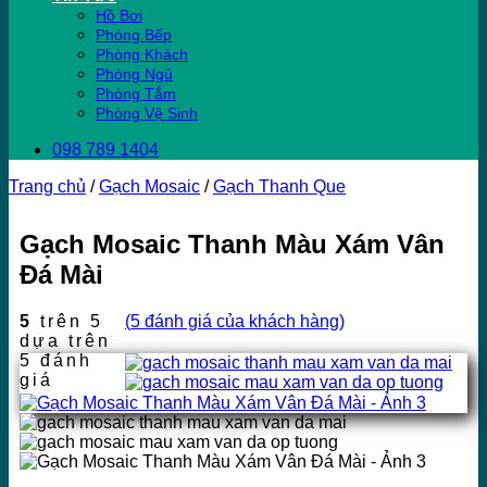
Hồ Bơi
Phòng Bếp
Phòng Khách
Phòng Ngủ
Phòng Tắm
Phòng Vệ Sinh
098 789 1404
Trang chủ
/
Gạch Mosaic
/
Gạch Thanh Que
Gạch Mosaic Thanh Màu Xám Vân
Đá Mài
5
trên 5
(
5
đánh giá của khách hàng)
dựa trên
5
đánh
giá