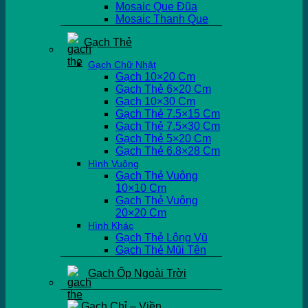
Mosaic Que Đũa
Mosaic Thanh Que
Gạch Thẻ
Gạch Chữ Nhật
Gạch 10×20 Cm
Gạch Thẻ 6×20 Cm
Gạch 10×30 Cm
Gạch Thẻ 7.5×15 Cm
Gạch Thẻ 7.5×30 Cm
Gạch Thẻ 5×20 Cm
Gạch Thẻ 6.8×28 Cm
Hình Vuông
Gạch Thẻ Vuông
10×10 Cm
Gạch Thẻ Vuông
20×20 Cm
Hình Khác
Gạch Thẻ Lông Vũ
Gạch Thẻ Mũi Tên
Gạch Ốp Ngoài Trời
Gạch Chỉ – Viền