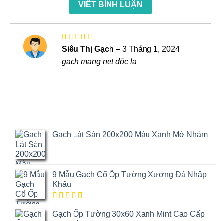
hạng
VIẾT BÌNH LUẬN
xếp
sao
2
5
hạng
sao
1
5
sao
Được xếp
Siêu Thị Gạch
–
3 Tháng 1, 2024
hạng
5
5
gạch mang nét độc lạ
sao
Gạch Lát Sàn 200x200 Màu Xanh Mờ Nhám
9 Mẫu Gạch Cổ Ốp Tường Xương Đá Nhập
Khẩu
5.00
1
trên
Gạch Ốp Tường 30x60 Xanh Mint Cao Cấp
5 dựa trên