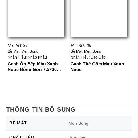
Mã : SG136
Mã : SGT 09
Mã
Bề Mặt: Men Bóng
Bề Mặt: Men Bóng
Bề
Nhãn Hiệu: Nhập Khẩu
Nhãn Hiệu: Cao Cấp
Nh
Gạch Ốp Bếp Màu Xanh
Gạch Thẻ Gốm Màu Xanh
G
Ngọc Bóng Gợn 7.5×30
Ngọc
X
Cm
THÔNG TIN BỔ SUNG
BỀ MẶT
Men Bóng
CHẤT LIỆU
Porcelain