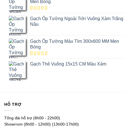
đánh giá
Men Bóng
5.00
1
trên
Gạch Ốp Tường Ngoài Trời Vuông Xám Trắng
5 dựa trên
đánh giá
Nâu
Gạch Ốp Tường Màu Tím 300x600 MM Men
Bóng
5.00
1
trên
Gạch Thẻ Vuông 15x15 CM Màu Xám
5 dựa trên
đánh giá
HỖ TRỢ
Tổng đài hỗ trợ (8h00 - 22h00)
Showrrom (8h00 - 12h00) (13h00-17h00)