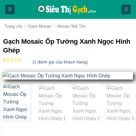
Bỏ
qua
nội
dung
Trang chủ
/
Gạch Mosaic
/
Mosaic Mũi Tên
Gạch Mosaic Ốp Tường Xanh Ngọc Hình
Ghép
(
1
đánh giá của khách hàng)
5
1
trên 5
dựa trên
đánh giá