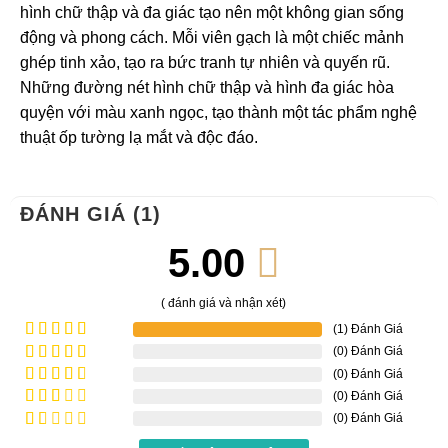
hình chữ thập và đa giác tạo nên một không gian sống
động và phong cách. Mỗi viên gạch là một chiếc mảnh
ghép tinh xảo, tạo ra bức tranh tự nhiên và quyến rũ.
Những đường nét hình chữ thập và hình đa giác hòa
quyện với màu xanh ngọc, tạo thành một tác phẩm nghệ
thuật ốp tường lạ mắt và độc đáo.
ĐÁNH GIÁ (1)
5.00
( đánh giá và nhận xét)
(1) Đánh Giá
(0) Đánh Giá
Được xếp
hạng
5
5
(0) Đánh Giá
Được
sao
xếp
(0) Đánh Giá
Được
hạng
4
xếp
(0) Đánh Giá
Được
5 sao
hạng
xếp
Được
3
5