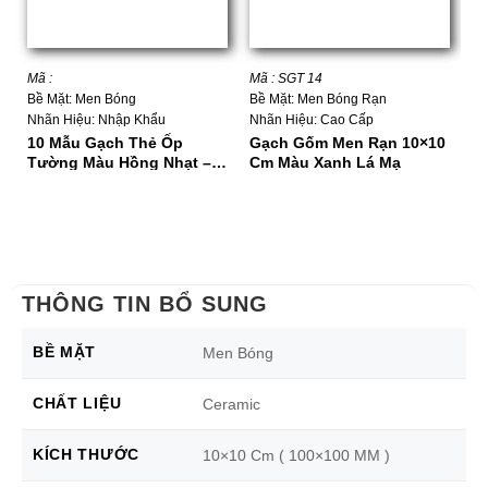
Mã :
Mã : SGT 14
Mã
Bề Mặt: Men Bóng
Bề Mặt: Men Bóng Rạn
Bề
Nhãn Hiệu: Nhập Khẩu
Nhãn Hiệu: Cao Cấp
Nh
10 Mẫu Gạch Thẻ Ốp
Gạch Gốm Men Rạn 10×10
G
Tường Màu Hồng Nhạt –
Cm Màu Xanh Lá Mạ
M
Hồng Phấn
Vệ
THÔNG TIN BỔ SUNG
BỀ MẶT
Men Bóng
CHẤT LIỆU
Ceramic
KÍCH THƯỚC
10×10 Cm ( 100×100 MM )