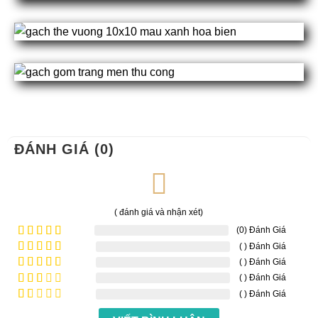
ĐÁNH GIÁ (0)
( đánh giá và nhận xét)
(0) Đánh Giá
( ) Đánh Giá
Được xếp
hạng
5
5
( ) Đánh Giá
Được
sao
xếp
( ) Đánh Giá
Được
hạng
4
xếp
( ) Đánh Giá
Được
5 sao
hạng
xếp
Được
3
5
hạng