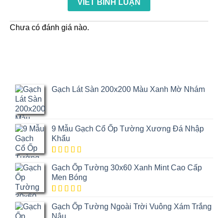
VIẾT BÌNH LUẬN
xếp
sao
2
5
hạng
sao
1
5
Chưa có đánh giá nào.
sao
Gạch Lát Sàn 200x200 Màu Xanh Mờ Nhám
9 Mẫu Gạch Cổ Ốp Tường Xương Đá Nhập
Khẩu
5.00
1
trên
Gạch Ốp Tường 30x60 Xanh Mint Cao Cấp
5 dựa trên
đánh giá
Men Bóng
5.00
1
trên
Gạch Ốp Tường Ngoài Trời Vuông Xám Trắng
5 dựa trên
đánh giá
Nâu