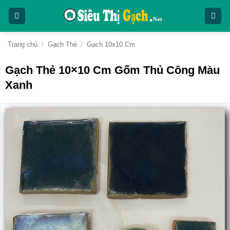
Bỏ
qua
nội
dung
Trang chủ
/
Gạch Thẻ
/
Gạch 10x10 Cm
Gạch Thẻ 10×10 Cm Gốm Thủ Công Màu
Xanh