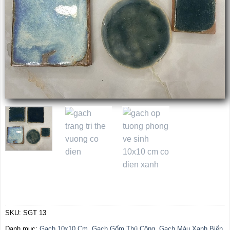
SKU:
SGT 13
Danh mục:
Gạch 10x10 Cm
,
Gạch Gốm Thủ Công
,
Gạch Màu Xanh Biển
,