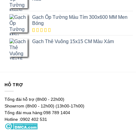
Gạch Ốp Tường Màu Tím 300x600 MM Men
Bóng
5.00
1
trên
Gạch Thẻ Vuông 15x15 CM Màu Xám
5 dựa trên
đánh giá
HỖ TRỢ
Tổng đài hỗ trợ (8h00 - 22h00)
Showrrom (8h00 - 12h00) (13h00-17h00)
Tổng đài mua hàng:098 789 1404
Hotline :0902 402 531