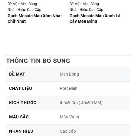
Bề Mặt: Men Bóng
Bề Mặt: Men Bóng
Bề
Nhãn Hiệu: Cao Cấp
Nhãn Hiệu: Cao Cấp
Nh
Gạch Mosaic Màu Xám Nhạt
Gạch Mosaic Màu Xanh Lá
Gạ
Chữ Nhật
Cây Men Bóng
N
THÔNG TIN BỔ SUNG
BỀ MẶT
Men Bóng
CHẤT LIỆU
Porcelain
KÍCH THƯỚC
4.5×9 Cm ( 45×90 MM)
MÀU SẮC
Màu Vàng
NHÃN HIỆU
Cao Cấp