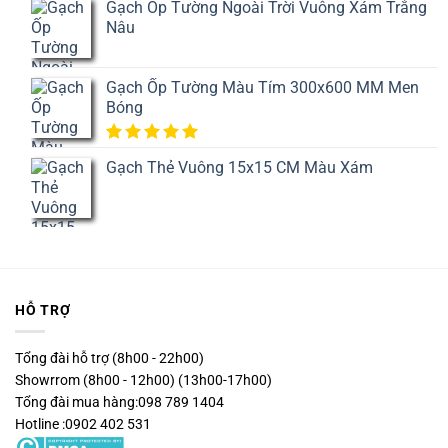
Gạch Ốp Tường Ngoài Trời Vuông Xám Trắng
5 dựa
Nâu
trên
đánh
giá
Gạch Ốp Tường Màu Tím 300x600 MM Men
Bóng
5.00
1
trên
Gạch Thẻ Vuông 15x15 CM Màu Xám
5 dựa
trên
đánh
giá
HỖ TRỢ
Tổng đài hỗ trợ (8h00 - 22h00)
Showrrom (8h00 - 12h00) (13h00-17h00)
Tổng đài mua hàng:098 789 1404
Hotline :0902 402 531