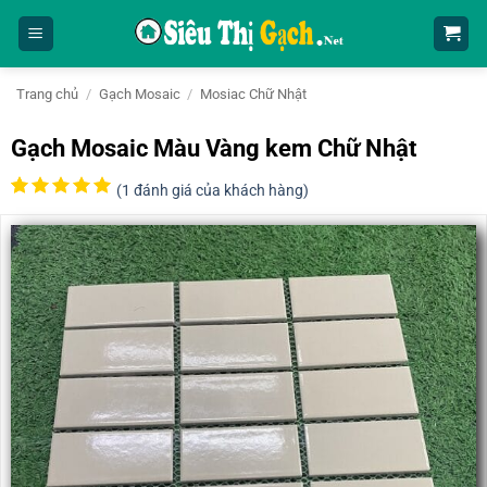
Bỏ
qua
nội
dung
Trang chủ
/
Gạch Mosaic
/
Mosiac Chữ Nhật
Gạch Mosaic Màu Vàng kem Chữ Nhật
(
1
đánh giá của khách hàng)
5
1
trên 5
dựa trên
đánh giá