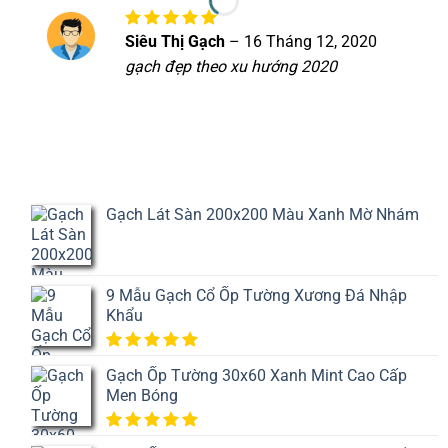
5
sao
Siêu Thị Gạch
–
16 Tháng 12, 2020
Được xếp
hạng
5
5
gạch đẹp theo xu hướng 2020
sao
Gạch Lát Sàn 200x200 Màu Xanh Mờ Nhám
9 Mẫu Gạch Cổ Ốp Tường Xương Đá Nhập
Khẩu
5.00
1
trên
Gạch Ốp Tường 30x60 Xanh Mint Cao Cấp
5 dựa
Men Bóng
trên
đánh
giá
5.00
1
trên