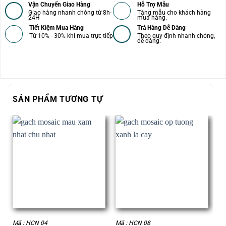
Vận Chuyển Giao Hàng
Hỗ Trợ Mẫu
Giao hàng nhanh chóng từ 8h-
Tặng mẫu cho khách hàng
24H
mua hàng.
Tiết Kiệm Mua Hàng
Trả Hàng Dễ Dàng
Từ 10% - 30% khi mua trực tiếp
Theo quy định nhanh chóng,
dễ dàng.
SẢN PHẨM TƯƠNG TỰ
Mã : HCN 04
Mã : HCN 08
Mã