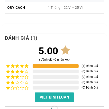
QUY CÁCH
1 Thùng = 22 Vỉ – 25 Vỉ
ĐÁNH GIÁ (1)
5.00
( đánh giá và nhận xét)
(1) Đánh Giá
(0) Đánh Giá
Được xếp
hạng
5
5
(0) Đánh Giá
Được
sao
xếp
(0) Đánh Giá
Được
hạng
4
xếp
(0) Đánh Giá
Được
5 sao
hạng
xếp
Được
3
5
hạng
VIẾT BÌNH LUẬN
xếp
sao
2
5
hạng
sao
1