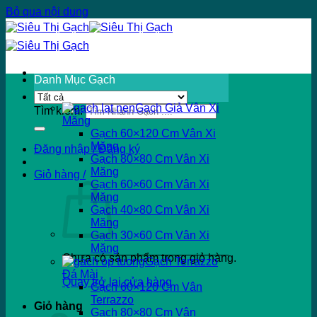
Bỏ qua nội dung
Danh Mục Gạch
Gạch Giả Vân Xi
Tìm kiếm:
Măng
Gạch 60×120 Cm Vân Xi
Măng
Đăng nhập / Đăng ký
Gạch 80×80 Cm Vân Xi
Măng
Giỏ hàng /
Gạch 60×60 Cm Vân Xi
Măng
Gạch 40×80 Cm Vân Xi
Măng
Gạch 30×60 Cm Vân Xi
Măng
Chưa có sản phẩm trong giỏ hàng.
Gạch Terrazzo
Đá Mài
Quay trở lại cửa hàng
Gạch 60×120 Cm Vân
Terrazzo
Giỏ hàng
Gạch 80×80 Cm Vân