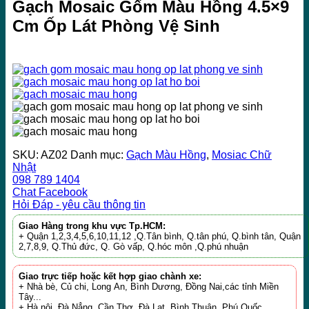
Gạch Mosaic Gốm Màu Hồng 4.5×9
Cm Ốp Lát Phòng Vệ Sinh
SKU:
AZ02
Danh mục:
Gạch Màu Hồng
,
Mosiac Chữ
Nhật
098 789 1404
Chat Facebook
Hỏi Đáp - yêu cầu thông tin
Giao Hàng trong khu vực Tp.HCM:
+ Quận 1,2,3,4,5,6,10,11,12 ,Q.Tân bình, Q.tân phú, Q.bình tân, Quận
2,7,8,9, Q.Thủ đức, Q. Gò vấp, Q.hóc môn ,Q.phú nhuận
Giao trực tiếp hoặc kết hợp giao chành xe:
+ Nhà bè, Củ chi, Long An, Bình Dương, Đồng Nai,các tỉnh Miền
Tây...
+ Hà nội, Đà Nẳng, Cần Thơ, Đà Lạt, Bình Thuận, Phú Quốc...