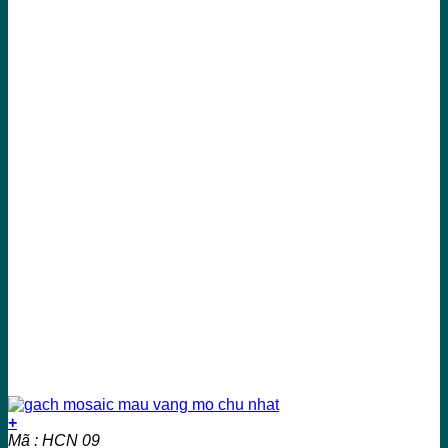
+
Mã : HCN 09