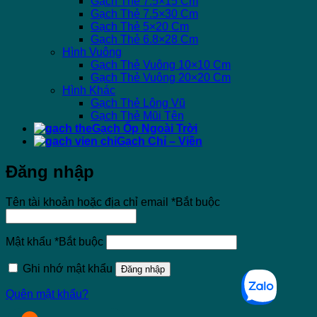
Gạch Thẻ 7.5×15 Cm
Gạch Thẻ 7.5×30 Cm
Gạch Thẻ 5×20 Cm
Gạch Thẻ 6.8×28 Cm
Hình Vuông
Gạch Thẻ Vuông 10×10 Cm
Gạch Thẻ Vuông 20×20 Cm
Hình Khác
Gạch Thẻ Lông Vũ
Gạch Thẻ Mũi Tên
Gạch Ốp Ngoài Trời
Gạch Chỉ – Viền
Đăng nhập
Tên tài khoản hoặc địa chỉ email
*
Bắt buộc
Mật khẩu
*
Bắt buộc
Ghi nhớ mật khẩu
Đăng nhập
Quên mật khẩu?