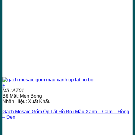
+
Mã : AZ01
Bề Mặt: Men Bóng
Nhãn Hiệu: Xuất Khẩu
Gạch Mosaic Gốm Ốp Lát Hồ Bơi Màu Xanh – Cam – Hồng
– Đen