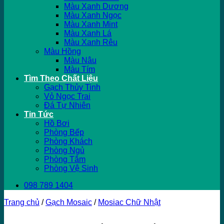
Màu Xanh Dương
Màu Xanh Ngọc
Màu Xanh Mint
Màu Xanh Lá
Màu Xanh Rêu
Màu Hồng
Màu Nâu
Màu Tím
Tìm Theo Chất Liệu
Gạch Thủy Tinh
Vỏ Ngọc Trai
Đá Tự Nhiên
Tin Tức
Hồ Bơi
Phòng Bếp
Phòng Khách
Phòng Ngủ
Phòng Tắm
Phòng Vệ Sinh
098 789 1404
Trang chủ
/
Gạch Mosaic
/
Mosiac Chữ Nhật