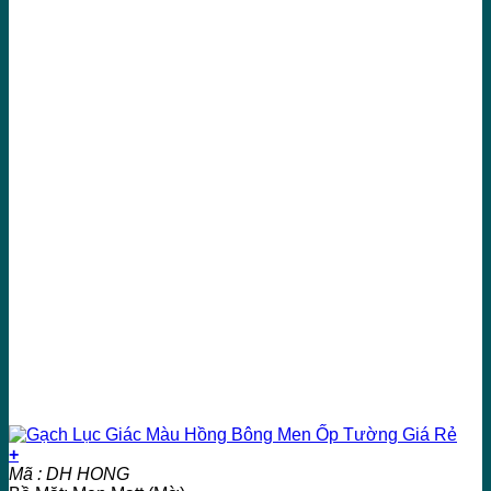
+
Mã : DH HONG