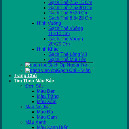
Gạch Thẻ 7.5×15 Cm
Gạch Thẻ 7.5×30 Cm
Gạch Thẻ 5×20 Cm
Gạch Thẻ 6.8×28 Cm
Hình Vuông
Gạch Thẻ Vuông
10×10 Cm
Gạch Thẻ Vuông
20×20 Cm
Hình Khác
Gạch Thẻ Lông Vũ
Gạch Thẻ Mũi Tên
Gạch Ốp Ngoài Trời
Gạch Chỉ – Viền
Trang Chủ
Tìm Theo Màu Sắc
Đơn Sắc
Màu Đen
Màu Trắng
Màu Xám
Màu Nổi Bật
Màu Đỏ
Màu Cam
Màu Xanh
Màu Xanh Biển