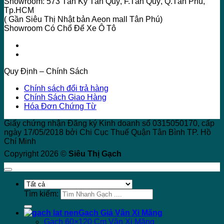
Showroom: 573 Tân Kỳ Tân Quý, F.Tân Quý, Q.Tân Phú,
Tp.HCM
( Gần Siêu Thị Nhật bản Aeon mall Tân Phú)
Showroom Có Chổ Để Xe Ô Tô
Quy Định – Chính Sách
Chính sách đổi trả hàng
Chính Sách Giao Hàng
Hóa Đơn Chứng Từ
Giấy chứng nhận Đăng ký Kinh doanh số 0315050170, cấp
ngày 17/05/2018 bởi Chi Cục Thuế Quận Tân Bình TP. Hồ
Chí Minh
Copyright 2026 ©
Siêu Thị Gạch
Tìm kiếm:
Gạch Giả Vân Xi Măng
Gạch 60×120 Cm Vân Xi Măng