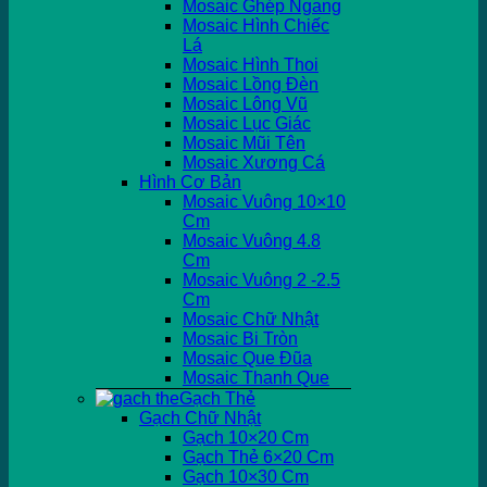
Mosaic Ghép Ngang
Mosaic Hình Chiếc
Lá
Mosaic Hình Thoi
Mosaic Lồng Đèn
Mosaic Lông Vũ
Mosaic Lục Giác
Mosaic Mũi Tên
Mosaic Xương Cá
Hình Cơ Bản
Mosaic Vuông 10×10
Cm
Mosaic Vuông 4.8
Cm
Mosaic Vuông 2 -2.5
Cm
Mosaic Chữ Nhật
Mosaic Bi Tròn
Mosaic Que Đũa
Mosaic Thanh Que
Gạch Thẻ
Gạch Chữ Nhật
Gạch 10×20 Cm
Gạch Thẻ 6×20 Cm
Gạch 10×30 Cm