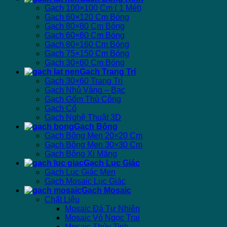
Gạch 100×100 Cm ( 1 Mét)
Gạch 60×120 Cm Bóng
Gạch 80×80 Cm Bóng
Gạch 60×60 Cm Bóng
Gạch 80×160 Cm Bóng
Gạch 75×150 Cm Bóng
Gạch 30×60 Cm Bóng
Gạch Trang Trí
Gạch 30×60 Trang Trí
Gạch Nhủ Vàng – Bạc
Gạch Gốm Thủ Công
Gạch Cổ
Gạch Nghệ Thuật 3D
Gạch Bông
Gạch Bông Men 20×20 Cm
Gạch Bông Men 30×30 Cm
Gạch Bông Xi Măng
Gạch Lục Giác
Gạch Lục Giác Men
Gạch Mosaic Lục Giác
Gạch Mosaic
Chất Liệu
Mosaic Đá Tự Nhiên
Mosaic Vỏ Ngọc Trai
Mosaic Thủy Tinh