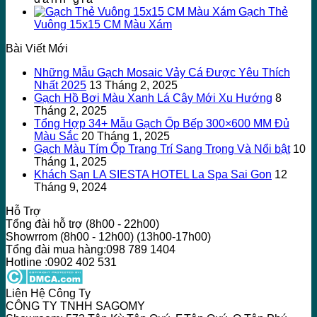
Gạch Thẻ
Vuông 15x15 CM Màu Xám
Bài Viết Mới
Những Mẫu Gạch Mosaic Vảy Cá Được Yêu Thích
Nhất 2025
13 Tháng 2, 2025
Gạch Hồ Bơi Màu Xanh Lá Cây Mới Xu Hướng
8
Tháng 2, 2025
Tổng Hợp 34+ Mẫu Gạch Ốp Bếp 300×600 MM Đủ
Màu Sắc
20 Tháng 1, 2025
Gạch Màu Tím Ốp Trang Trí Sang Trọng Và Nổi bật
10
Tháng 1, 2025
Khách Sạn LA SIESTA HOTEL La Spa Sai Gon
12
Tháng 9, 2024
Hỗ Trợ
Tổng đài hỗ trợ (8h00 - 22h00)
Showrrom (8h00 - 12h00) (13h00-17h00)
Tổng đài mua hàng:098 789 1404
Hotline :0902 402 531
Liên Hệ Công Ty
CÔNG TY TNHH SAGOMY