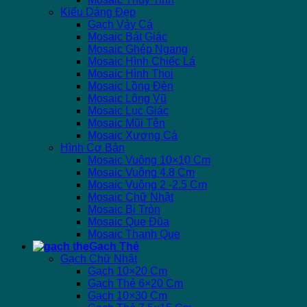
Kiểu Dáng Đẹp
Gạch Vảy Cá
Mosaic Bát Giác
Mosaic Ghép Ngang
Mosaic Hình Chiếc Lá
Mosaic Hình Thoi
Mosaic Lồng Đèn
Mosaic Lông Vũ
Mosaic Lục Giác
Mosaic Mũi Tên
Mosaic Xương Cá
Hình Cơ Bản
Mosaic Vuông 10×10 Cm
Mosaic Vuông 4.8 Cm
Mosaic Vuông 2 -2.5 Cm
Mosaic Chữ Nhật
Mosaic Bi Tròn
Mosaic Que Đũa
Mosaic Thanh Que
Gạch Thẻ
Gạch Chữ Nhật
Gạch 10×20 Cm
Gạch Thẻ 6×20 Cm
Gạch 10×30 Cm