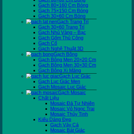
Gạch 80×160 Cm Bóng
Gạch 75×150 Cm Bóng
Gạch 30×60 Cm Bóng
Gạch Trang Trí
Gạch 30×60 Trang Trí
Gạch Nhủ Vàng – Bạc
Gạch Gốm Thủ Công
Gạch Cổ
Gạch Nghệ Thuật 3D
Gạch Bông
Gạch Bông Men 20×20 Cm
Gạch Bông Men 30×30 Cm
Gạch Bông Xi Măng
Gạch Lục Giác
Gạch Lục Giác Men
Gạch Mosaic Lục Giác
Gạch Mosaic
Chất Liệu
Mosaic Đá Tự Nhiên
Mosaic Vỏ Ngọc Trai
Mosaic Thủy Tinh
Kiểu Dáng Đẹp
Gạch Vảy Cá
Mosaic Bát Giác