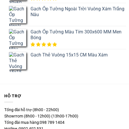
5.00
1
trên
Gạch Ốp Tường Ngoài Trời Vuông Xám Trắng
5 dựa
Nâu
trên
đánh
giá
Gạch Ốp Tường Màu Tím 300x600 MM Men
Bóng
5.00
1
trên
Gạch Thẻ Vuông 15x15 CM Màu Xám
5 dựa
trên
đánh
giá
HỖ TRỢ
Tổng đài hỗ trợ (8h00 - 22h00)
Showrrom (8h00 - 12h00) (13h00-17h00)
Tổng đài mua hàng:098 789 1404
Hotline :0902 402 531