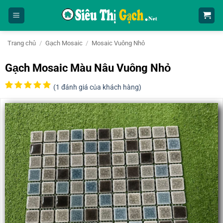
Bỏ
qua
nội
dung
Trang chủ
/
Gạch Mosaic
/
Mosaic Vuông Nhỏ
Gạch Mosaic Màu Nâu Vuông Nhỏ
(
1
đánh giá của khách hàng)
5
1
trên 5
dựa trên
đánh giá