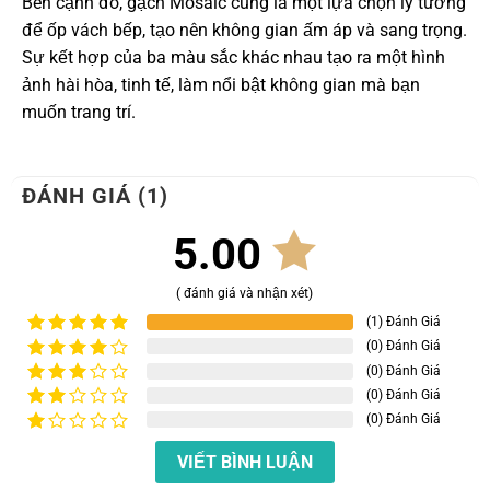
Bên cạnh đó, gạch Mosaic cũng là một lựa chọn lý tưởng
để ốp vách bếp, tạo nên không gian ấm áp và sang trọng.
Sự kết hợp của ba màu sắc khác nhau tạo ra một hình
ảnh hài hòa, tinh tế, làm nổi bật không gian mà bạn
muốn trang trí.
ĐÁNH GIÁ (1)
5.00
( đánh giá và nhận xét)
(1) Đánh Giá
(0) Đánh Giá
Được xếp
hạng
5
5
(0) Đánh Giá
Được
sao
xếp
(0) Đánh Giá
Được
hạng
4
xếp
(0) Đánh Giá
Được
5 sao
hạng
xếp
Được
3
5
hạng
VIẾT BÌNH LUẬN
xếp
sao
2
5
hạng