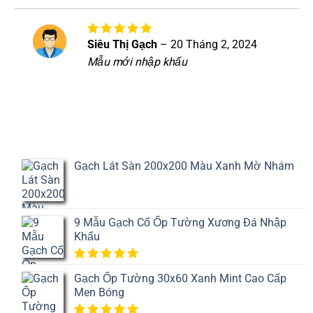
sao
1
5
sao
Siêu Thị Gạch
–
20 Tháng 2, 2024
Được xếp
hạng
5
5
Mẫu mới nhập khẩu
sao
Gạch Lát Sàn 200x200 Màu Xanh Mờ Nhám
9 Mẫu Gạch Cổ Ốp Tường Xương Đá Nhập
Khẩu
5.00
1
trên
Gạch Ốp Tường 30x60 Xanh Mint Cao Cấp
5 dựa
Men Bóng
trên
đánh
giá