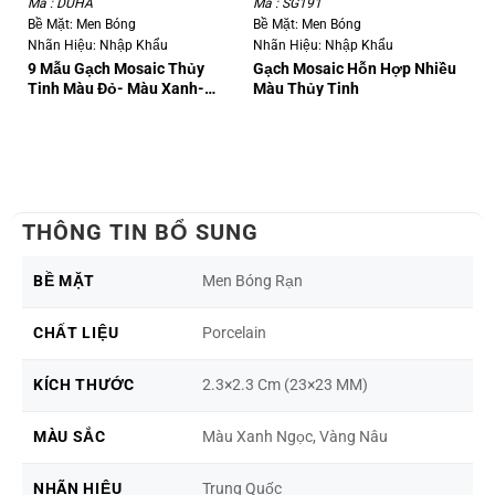
Mã : DUHA
Mã : SG191
Mã
Bề Mặt: Men Bóng
Bề Mặt: Men Bóng
Bề
Nhãn Hiệu: Nhập Khẩu
Nhãn Hiệu: Nhập Khẩu
Nh
9 Mẫu Gạch Mosaic Thủy
Gạch Mosaic Hỗn Hợp Nhiều
Đá
Tinh Màu Đỏ- Màu Xanh-
Màu Thủy Tinh
Đe
Màu Vàng- Màu Đen
THÔNG TIN BỔ SUNG
BỀ MẶT
Men Bóng Rạn
CHẤT LIỆU
Porcelain
KÍCH THƯỚC
2.3×2.3 Cm (23×23 MM)
MÀU SẮC
Màu Xanh Ngọc, Vàng Nâu
NHÃN HIỆU
Trung Quốc