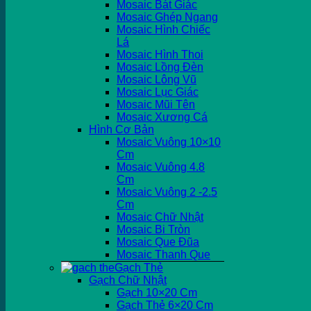
Mosaic Bát Giác
Mosaic Ghép Ngang
Mosaic Hình Chiếc
Lá
Mosaic Hình Thoi
Mosaic Lồng Đèn
Mosaic Lông Vũ
Mosaic Lục Giác
Mosaic Mũi Tên
Mosaic Xương Cá
Hình Cơ Bản
Mosaic Vuông 10×10
Cm
Mosaic Vuông 4.8
Cm
Mosaic Vuông 2 -2.5
Cm
Mosaic Chữ Nhật
Mosaic Bi Tròn
Mosaic Que Đũa
Mosaic Thanh Que
Gạch Thẻ
Gạch Chữ Nhật
Gạch 10×20 Cm
Gạch Thẻ 6×20 Cm