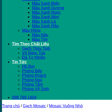
Màu Xanh Biển
Màu Xanh Dương
Màu Xanh Ngọc
Màu Xanh Mint
Màu Xanh Lá
Màu Xanh Rêu
Màu Hồng
Màu Nâu
Màu Tím
Tìm Theo Chất Liệu
Gạch Thủy Tinh
Vỏ Ngọc Trai
Đá Tự Nhiên
Tin Tức
Hồ Bơi
Phòng Bếp
Phòng Khách
Phòng Ngủ
Phòng Tắm
Phòng Vệ Sinh
098 789 1404
Trang chủ
/
Gạch Mosaic
/
Mosaic Vuông Nhỏ