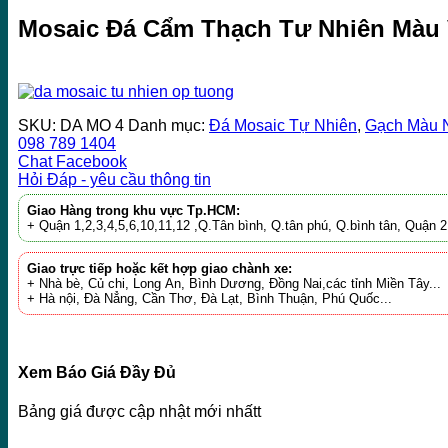
Mosaic Đá Cẩm Thạch Tư Nhiên Màu
SKU:
DA MO 4
Danh mục:
Đá Mosaic Tự Nhiên
,
Gạch Màu 
098 789 1404
Chat Facebook
Hỏi Đáp - yêu cầu thông tin
Giao Hàng trong khu vực Tp.HCM:
+ Quận 1,2,3,4,5,6,10,11,12 ,Q.Tân bình, Q.tân phú, Q.bình tân, Quận
Giao trực tiếp hoặc kết hợp giao chành xe:
+ Nhà bè, Củ chi, Long An, Bình Dương, Đồng Nai,các tỉnh Miền Tây...
+ Hà nội, Đà Nẳng, Cần Thơ, Đà Lạt, Bình Thuận, Phú Quốc...
Xem Báo Giá Đầy Đủ
Bảng giá được cập nhật mới nhấtt