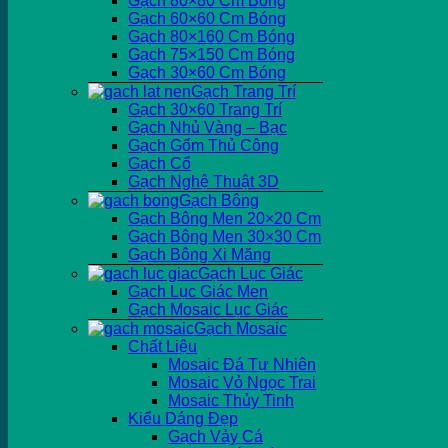
Gạch 80×80 Cm Bóng
Gạch 60×60 Cm Bóng
Gạch 80×160 Cm Bóng
Gạch 75×150 Cm Bóng
Gạch 30×60 Cm Bóng
Gạch Trang Trí
Gạch 30×60 Trang Trí
Gạch Nhủ Vàng – Bạc
Gạch Gốm Thủ Công
Gạch Cổ
Gạch Nghệ Thuật 3D
Gạch Bông
Gạch Bông Men 20×20 Cm
Gạch Bông Men 30×30 Cm
Gạch Bông Xi Măng
Gạch Lục Giác
Gạch Lục Giác Men
Gạch Mosaic Lục Giác
Gạch Mosaic
Chất Liệu
Mosaic Đá Tự Nhiên
Mosaic Vỏ Ngọc Trai
Mosaic Thủy Tinh
Kiểu Dáng Đẹp
Gạch Vảy Cá