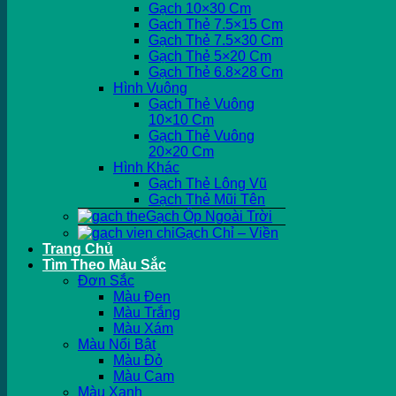
Gạch 10×30 Cm
Gạch Thẻ 7.5×15 Cm
Gạch Thẻ 7.5×30 Cm
Gạch Thẻ 5×20 Cm
Gạch Thẻ 6.8×28 Cm
Hình Vuông
Gạch Thẻ Vuông
10×10 Cm
Gạch Thẻ Vuông
20×20 Cm
Hình Khác
Gạch Thẻ Lông Vũ
Gạch Thẻ Mũi Tên
Gạch Ốp Ngoài Trời
Gạch Chỉ – Viền
Trang Chủ
Tìm Theo Màu Sắc
Đơn Sắc
Màu Đen
Màu Trắng
Màu Xám
Màu Nổi Bật
Màu Đỏ
Màu Cam
Màu Xanh