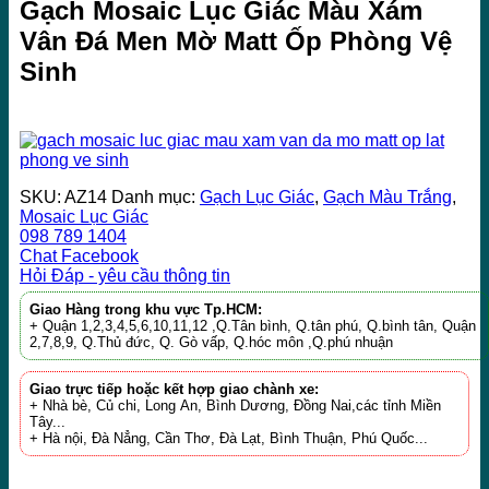
Gạch Mosaic Lục Giác Màu Xám
Vân Đá Men Mờ Matt Ốp Phòng Vệ
Sinh
SKU:
AZ14
Danh mục:
Gạch Lục Giác
,
Gạch Màu Trắng
,
Mosaic Lục Giác
098 789 1404
Chat Facebook
Hỏi Đáp - yêu cầu thông tin
Giao Hàng trong khu vực Tp.HCM:
+ Quận 1,2,3,4,5,6,10,11,12 ,Q.Tân bình, Q.tân phú, Q.bình tân, Quận
2,7,8,9, Q.Thủ đức, Q. Gò vấp, Q.hóc môn ,Q.phú nhuận
Giao trực tiếp hoặc kết hợp giao chành xe:
+ Nhà bè, Củ chi, Long An, Bình Dương, Đồng Nai,các tỉnh Miền
Tây...
+ Hà nội, Đà Nẳng, Cần Thơ, Đà Lạt, Bình Thuận, Phú Quốc...