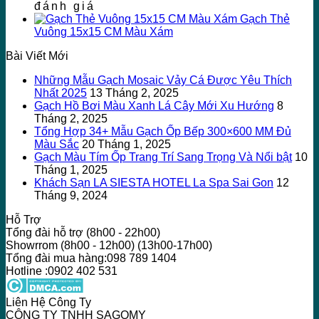
đánh giá
Gạch Thẻ
Vuông 15x15 CM Màu Xám
Bài Viết Mới
Những Mẫu Gạch Mosaic Vảy Cá Được Yêu Thích
Nhất 2025
13 Tháng 2, 2025
Gạch Hồ Bơi Màu Xanh Lá Cây Mới Xu Hướng
8
Tháng 2, 2025
Tổng Hợp 34+ Mẫu Gạch Ốp Bếp 300×600 MM Đủ
Màu Sắc
20 Tháng 1, 2025
Gạch Màu Tím Ốp Trang Trí Sang Trọng Và Nổi bật
10
Tháng 1, 2025
Khách Sạn LA SIESTA HOTEL La Spa Sai Gon
12
Tháng 9, 2024
Hỗ Trợ
Tổng đài hỗ trợ (8h00 - 22h00)
Showrrom (8h00 - 12h00) (13h00-17h00)
Tổng đài mua hàng:098 789 1404
Hotline :0902 402 531
Liên Hệ Công Ty
CÔNG TY TNHH SAGOMY