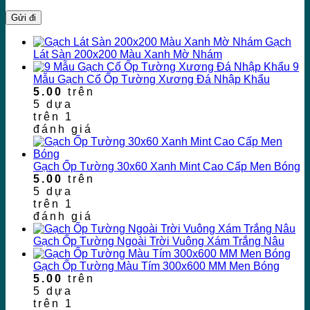
Gạch
Lát Sàn 200x200 Màu Xanh Mờ Nhám
9
Mẫu Gạch Cổ Ốp Tường Xương Đá Nhập Khẩu
5.00
trên
5 dựa
trên
1
đánh giá
Gạch Ốp Tường 30x60 Xanh Mint Cao Cấp Men Bóng
5.00
trên
5 dựa
trên
1
đánh giá
Gạch Ốp Tường Ngoài Trời Vuông Xám Trắng Nâu
Gạch Ốp Tường Màu Tím 300x600 MM Men Bóng
5.00
trên
5 dựa
trên
1