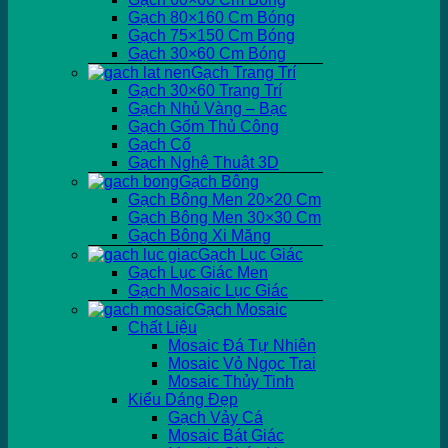
Gạch 80×160 Cm Bóng
Gạch 75×150 Cm Bóng
Gạch 30×60 Cm Bóng
Gạch Trang Trí
Gạch 30×60 Trang Trí
Gạch Nhủ Vàng – Bạc
Gạch Gốm Thủ Công
Gạch Cổ
Gạch Nghệ Thuật 3D
Gạch Bông
Gạch Bông Men 20×20 Cm
Gạch Bông Men 30×30 Cm
Gạch Bông Xi Măng
Gạch Lục Giác
Gạch Lục Giác Men
Gạch Mosaic Lục Giác
Gạch Mosaic
Chất Liệu
Mosaic Đá Tự Nhiên
Mosaic Vỏ Ngọc Trai
Mosaic Thủy Tinh
Kiểu Dáng Đẹp
Gạch Vảy Cá
Mosaic Bát Giác