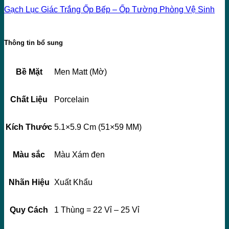
Gạch Lục Giác Trắng Ốp Bếp – Ốp Tường Phòng Vệ Sinh
Thông tin bổ sung
Bề Mặt
Men Matt (Mờ)
Chất Liệu
Porcelain
Kích Thước
5.1×5.9 Cm (51×59 MM)
Màu sắc
Màu Xám đen
Nhãn Hiệu
Xuất Khẩu
Quy Cách
1 Thùng = 22 Vỉ – 25 Vỉ