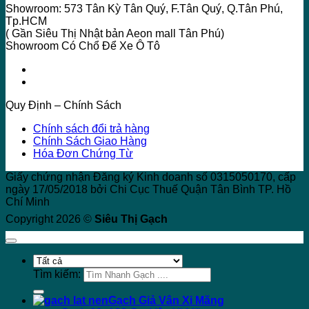
Showroom: 573 Tân Kỳ Tân Quý, F.Tân Quý, Q.Tân Phú,
Tp.HCM
( Gần Siêu Thị Nhật bản Aeon mall Tân Phú)
Showroom Có Chổ Để Xe Ô Tô
Quy Định – Chính Sách
Chính sách đổi trả hàng
Chính Sách Giao Hàng
Hóa Đơn Chứng Từ
Giấy chứng nhận Đăng ký Kinh doanh số 0315050170, cấp
ngày 17/05/2018 bởi Chi Cục Thuế Quận Tân Bình TP. Hồ
Chí Minh
Copyright 2026 ©
Siêu Thị Gạch
Tìm kiếm:
Gạch Giả Vân Xi Măng