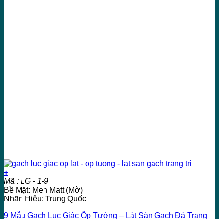
+
Mã : LG - 1-9
Bề Mặt: Men Matt (Mờ)
Nhãn Hiệu: Trung Quốc
9 Mẫu Gạch Lục Giác Ốp Tường – Lát Sàn Gạch Đá Trang