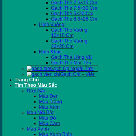
Gạch Thẻ 7.5×15 Cm
Gạch Thẻ 7.5×30 Cm
Gạch Thẻ 5×20 Cm
Gạch Thẻ 6.8×28 Cm
Hình Vuông
Gạch Thẻ Vuông
10×10 Cm
Gạch Thẻ Vuông
20×20 Cm
Hình Khác
Gạch Thẻ Lông Vũ
Gạch Thẻ Mũi Tên
Gạch Ốp Ngoài Trời
Gạch Chỉ – Viền
Trang Chủ
Tìm Theo Màu Sắc
Đơn Sắc
Màu Đen
Màu Trắng
Màu Xám
Màu Nổi Bật
Màu Đỏ
Màu Cam
Màu Xanh
Màu Xanh Biển