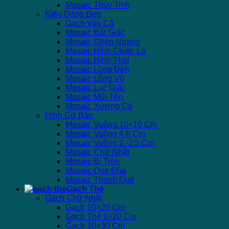
Mosaic Thủy Tinh
Kiểu Dáng Đẹp
Gạch Vảy Cá
Mosaic Bát Giác
Mosaic Ghép Ngang
Mosaic Hình Chiếc Lá
Mosaic Hình Thoi
Mosaic Lồng Đèn
Mosaic Lông Vũ
Mosaic Lục Giác
Mosaic Mũi Tên
Mosaic Xương Cá
Hình Cơ Bản
Mosaic Vuông 10×10 Cm
Mosaic Vuông 4.8 Cm
Mosaic Vuông 2 -2.5 Cm
Mosaic Chữ Nhật
Mosaic Bi Tròn
Mosaic Que Đũa
Mosaic Thanh Que
Gạch Thẻ
Gạch Chữ Nhật
Gạch 10×20 Cm
Gạch Thẻ 6×20 Cm
Gạch 10×30 Cm