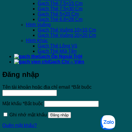
Gạch Thẻ 7.5×15 Cm
Gạch Thẻ 7.5×30 Cm
Gạch Thẻ 5×20 Cm
Gạch Thẻ 6.8×28 Cm
Hình Vuông
Gạch Thẻ Vuông 10×10 Cm
Gạch Thẻ Vuông 20×20 Cm
Hình Khác
Gạch Thẻ Lông Vũ
Gạch Thẻ Mũi Tên
Gạch Ốp Ngoài Trời
Gạch Chỉ – Viền
Đăng nhập
Tên tài khoản hoặc địa chỉ email
*
Bắt buộc
Mật khẩu
*
Bắt buộc
Ghi nhớ mật khẩu
Đăng nhập
Quên mật khẩu?