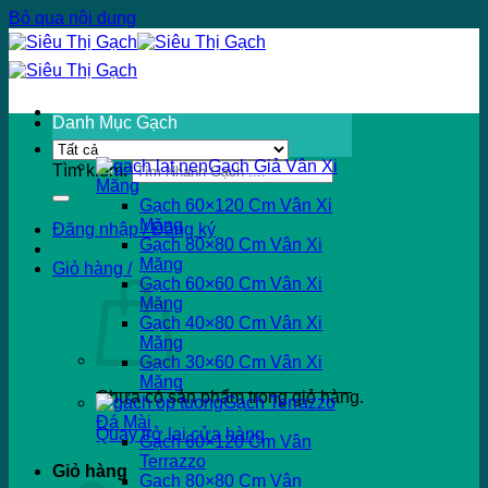
Bỏ qua nội dung
Danh Mục Gạch
Gạch Giả Vân Xi
Tìm kiếm:
Măng
Gạch 60×120 Cm Vân Xi
Măng
Đăng nhập / Đăng ký
Gạch 80×80 Cm Vân Xi
Măng
Giỏ hàng /
Gạch 60×60 Cm Vân Xi
Măng
Gạch 40×80 Cm Vân Xi
Măng
Gạch 30×60 Cm Vân Xi
Măng
Chưa có sản phẩm trong giỏ hàng.
Gạch Terrazzo
Đá Mài
Quay trở lại cửa hàng
Gạch 60×120 Cm Vân
Terrazzo
Giỏ hàng
Gạch 80×80 Cm Vân