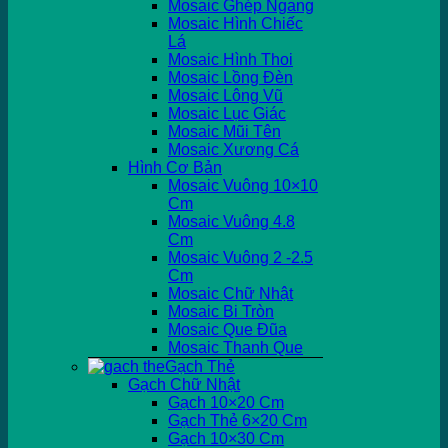
Mosaic Ghép Ngang
Mosaic Hình Chiếc
Lá
Mosaic Hình Thoi
Mosaic Lồng Đèn
Mosaic Lông Vũ
Mosaic Lục Giác
Mosaic Mũi Tên
Mosaic Xương Cá
Hình Cơ Bản
Mosaic Vuông 10×10
Cm
Mosaic Vuông 4.8
Cm
Mosaic Vuông 2 -2.5
Cm
Mosaic Chữ Nhật
Mosaic Bi Tròn
Mosaic Que Đũa
Mosaic Thanh Que
Gạch Thẻ
Gạch Chữ Nhật
Gạch 10×20 Cm
Gạch Thẻ 6×20 Cm
Gạch 10×30 Cm