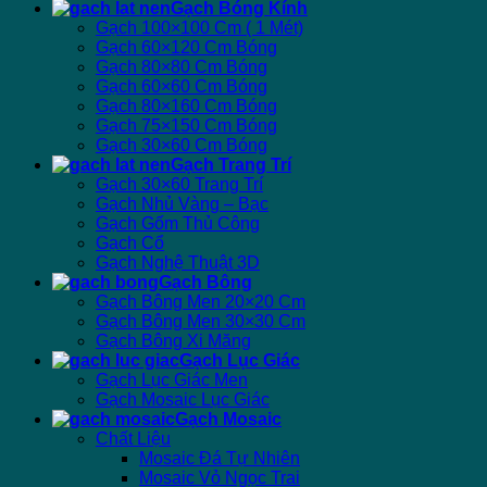
Gạch Bóng Kính
Gạch 100×100 Cm ( 1 Mét)
Gạch 60×120 Cm Bóng
Gạch 80×80 Cm Bóng
Gạch 60×60 Cm Bóng
Gạch 80×160 Cm Bóng
Gạch 75×150 Cm Bóng
Gạch 30×60 Cm Bóng
Gạch Trang Trí
Gạch 30×60 Trang Trí
Gạch Nhủ Vàng – Bạc
Gạch Gốm Thủ Công
Gạch Cổ
Gạch Nghệ Thuật 3D
Gạch Bông
Gạch Bông Men 20×20 Cm
Gạch Bông Men 30×30 Cm
Gạch Bông Xi Măng
Gạch Lục Giác
Gạch Lục Giác Men
Gạch Mosaic Lục Giác
Gạch Mosaic
Chất Liệu
Mosaic Đá Tự Nhiên
Mosaic Vỏ Ngọc Trai