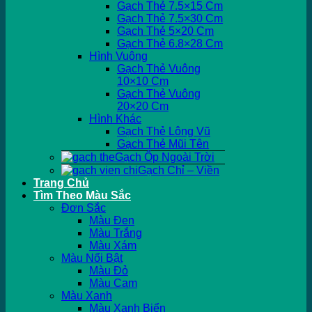
Gạch Thẻ 7.5×15 Cm
Gạch Thẻ 7.5×30 Cm
Gạch Thẻ 5×20 Cm
Gạch Thẻ 6.8×28 Cm
Hình Vuông
Gạch Thẻ Vuông
10×10 Cm
Gạch Thẻ Vuông
20×20 Cm
Hình Khác
Gạch Thẻ Lông Vũ
Gạch Thẻ Mũi Tên
Gạch Ốp Ngoài Trời
Gạch Chỉ – Viền
Trang Chủ
Tìm Theo Màu Sắc
Đơn Sắc
Màu Đen
Màu Trắng
Màu Xám
Màu Nổi Bật
Màu Đỏ
Màu Cam
Màu Xanh
Màu Xanh Biển