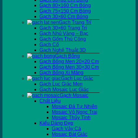
Gạch 80×160 Cm Bóng
Gạch 75×150 Cm Bóng
Gạch 30×60 Cm Bóng
Gạch Trang Trí
Gạch 30×60 Trang Trí
Gạch Nhủ Vàng – Bạc
Gạch Gốm Thủ Công
Gạch Cổ
Gạch Nghệ Thuật 3D
Gạch Bông
Gạch Bông Men 20×20 Cm
Gạch Bông Men 30×30 Cm
Gạch Bông Xi Măng
Gạch Lục Giác
Gạch Lục Giác Men
Gạch Mosaic Lục Giác
Gạch Mosaic
Chất Liệu
Mosaic Đá Tự Nhiên
Mosaic Vỏ Ngọc Trai
Mosaic Thủy Tinh
Kiểu Dáng Đẹp
Gạch Vảy Cá
Mosaic Bát Giác