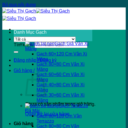
Bỏ qua nội dung
Danh Mục Gạch
Gạch Giả Vân Xi
Tìm kiếm:
Măng
Gạch 60×120 Cm Vân Xi
Măng
Đăng nhập / Đăng ký
Gạch 80×80 Cm Vân Xi
Măng
Giỏ hàng /
Gạch 60×60 Cm Vân Xi
Măng
Gạch 40×80 Cm Vân Xi
Măng
Gạch 30×60 Cm Vân Xi
Măng
Chưa có sản phẩm trong giỏ hàng.
Gạch Terrazzo
Đá Mài
Quay trở lại cửa hàng
Gạch 60×120 Cm Vân
Terrazzo
Giỏ hàng
Gạch 80×80 Cm Vân