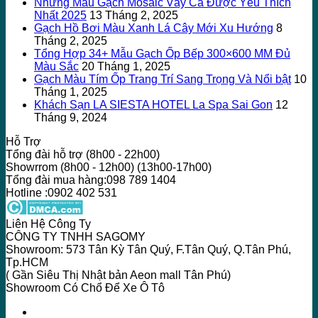
Những Mẫu Gạch Mosaic Vảy Cá Được Yêu Thích
Nhất 2025
13 Tháng 2, 2025
Gạch Hồ Bơi Màu Xanh Lá Cây Mới Xu Hướng
8
Tháng 2, 2025
Tổng Hợp 34+ Mẫu Gạch Ốp Bếp 300×600 MM Đủ
Màu Sắc
20 Tháng 1, 2025
Gạch Màu Tím Ốp Trang Trí Sang Trọng Và Nổi bật
10
Tháng 1, 2025
Khách Sạn LA SIESTA HOTEL La Spa Sai Gon
12
Tháng 9, 2024
Hỗ Trợ
Tổng đài hỗ trợ (8h00 - 22h00)
Showrrom (8h00 - 12h00) (13h00-17h00)
Tổng đài mua hàng:098 789 1404
Hotline :0902 402 531
Liên Hệ Công Ty
CÔNG TY TNHH SAGOMY
Showroom: 573 Tân Kỳ Tân Quý, F.Tân Quý, Q.Tân Phú,
Tp.HCM
( Gần Siêu Thị Nhật bản Aeon mall Tân Phú)
Showroom Có Chổ Để Xe Ô Tô