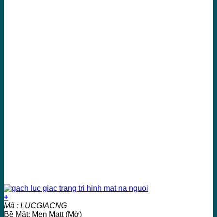
+
Mã : LUCGIACNG
Bề Mặt: Men Matt (Mờ)