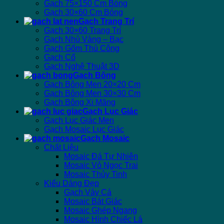
Gạch 75×150 Cm Bóng
Gạch 30×60 Cm Bóng
Gạch Trang Trí
Gạch 30×60 Trang Trí
Gạch Nhủ Vàng – Bạc
Gạch Gốm Thủ Công
Gạch Cổ
Gạch Nghệ Thuật 3D
Gạch Bông
Gạch Bông Men 20×20 Cm
Gạch Bông Men 30×30 Cm
Gạch Bông Xi Măng
Gạch Lục Giác
Gạch Lục Giác Men
Gạch Mosaic Lục Giác
Gạch Mosaic
Chất Liệu
Mosaic Đá Tự Nhiên
Mosaic Vỏ Ngọc Trai
Mosaic Thủy Tinh
Kiểu Dáng Đẹp
Gạch Vảy Cá
Mosaic Bát Giác
Mosaic Ghép Ngang
Mosaic Hình Chiếc Lá