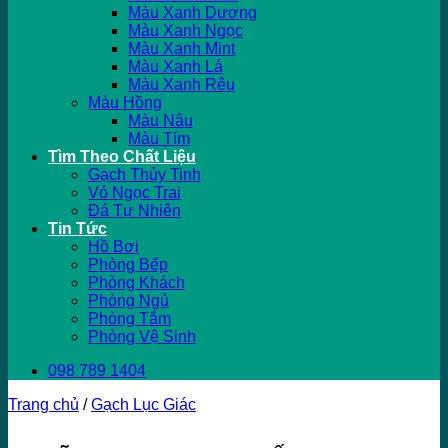
Màu Xanh Dương
Màu Xanh Ngọc
Màu Xanh Mint
Màu Xanh Lá
Màu Xanh Rêu
Màu Hồng
Màu Nâu
Màu Tím
Tìm Theo Chất Liệu
Gạch Thủy Tinh
Vỏ Ngọc Trai
Đá Tự Nhiên
Tin Tức
Hồ Bơi
Phòng Bếp
Phòng Khách
Phòng Ngủ
Phòng Tắm
Phòng Vệ Sinh
098 789 1404
Trang chủ
/
Gạch Lục Giác