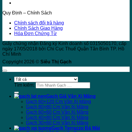
Quy Định – Chính Sách
Chính sách đổi trả hàng
Chính Sách Giao Hàng
Hóa Đơn Chứng Từ
Giấy chứng nhận Đăng ký Kinh doanh số 0315050170, cấp
ngày 17/05/2018 bởi Chi Cục Thuế Quận Tân Bình TP. Hồ
Chí Minh
Copyright 2026 ©
Siêu Thị Gạch
Tìm kiếm:
Gạch Giả Vân Xi Măng
Gạch 60×120 Cm Vân Xi Măng
Gạch 80×80 Cm Vân Xi Măng
Gạch 60×60 Cm Vân Xi Măng
Gạch 40×80 Cm Vân Xi Măng
Gạch 30×60 Cm Vân Xi Măng
Gạch Terrazzo Đá Mài