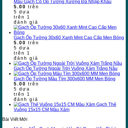
Mẫu Gạch Cổ Ốp Tường Xương Đá Nhập Khẩu
5.00
trên
5 dựa
trên
1
đánh giá
Gạch Ốp Tường 30x60 Xanh Mint Cao Cấp Men Bóng
5.00
trên
5 dựa
trên
1
đánh giá
Gạch Ốp Tường Ngoài Trời Vuông Xám Trắng Nâu
Gạch Ốp Tường Màu Tím 300x600 MM Men Bóng
5.00
trên
5 dựa
trên
1
đánh giá
Gạch Thẻ
Vuông 15x15 CM Màu Xám
Bài Viết Mới