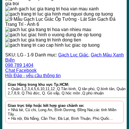
SKU:
LG - 1-9
Danh mục:
Gạch Lục Giác
,
Gạch Màu Xanh
Biển
098 789 1404
Chat Facebook
Hỏi Đáp - yêu cầu thông tin
Giao Hàng trong khu vực Tp.HCM:
+ Quận 1,2,3,4,5,6,10,11,12 ,Q.Tân bình, Q.tân phú, Q.bình tân, Quận
2,7,8,9, Q.Thủ đức, Q. Gò vấp, Q.hóc môn ,Q.phú nhuận
Giao trực tiếp hoặc kết hợp giao chành xe:
+ Nhà bè, Củ chi, Long An, Bình Dương, Đồng Nai,các tỉnh Miền
Tây...
+ Hà nội, Đà Nẳng, Cần Thơ, Đà Lạt, Bình Thuận, Phú Quốc...