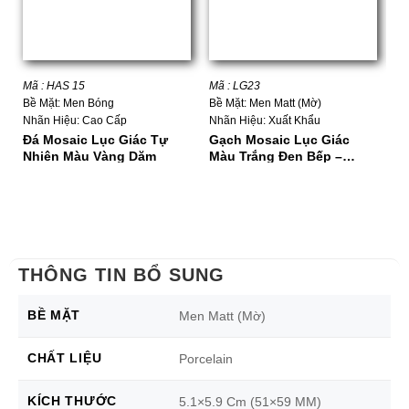
Mã : HAS 15
Mã : LG23
Mã
Bề Mặt: Men Bóng
Bề Mặt: Men Matt (Mờ)
Bề
Nhãn Hiệu: Cao Cấp
Nhãn Hiệu: Xuất Khẩu
Nh
Đá Mosaic Lục Giác Tự
Gạch Mosaic Lục Giác
Gạ
Nhiên Màu Vàng Dăm
Màu Trắng Đen Bếp –
Gi
Phòng Vệ Sinh
THÔNG TIN BỔ SUNG
BỀ MẶT
Men Matt (Mờ)
CHẤT LIỆU
Porcelain
KÍCH THƯỚC
5.1×5.9 Cm (51×59 MM)