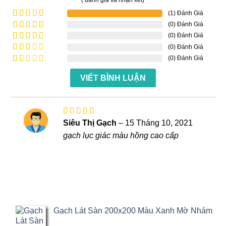
(1) Đánh Giá
(0) Đánh Giá
Được xếp
hạng
5
5
(0) Đánh Giá
Được
sao
xếp
(0) Đánh Giá
Được
hạng
4
xếp
(0) Đánh Giá
Được
5 sao
hạng
xếp
Được
3
5
hạng
VIẾT BÌNH LUẬN
xếp
sao
2
5
hạng
sao
1
5
sao
Được xếp
Siêu Thị Gạch
–
15 Tháng 10, 2021
hạng
5
5
gạch lục giác màu hồng cao cấp
sao
Gạch Lát Sàn 200x200 Màu Xanh Mờ Nhám