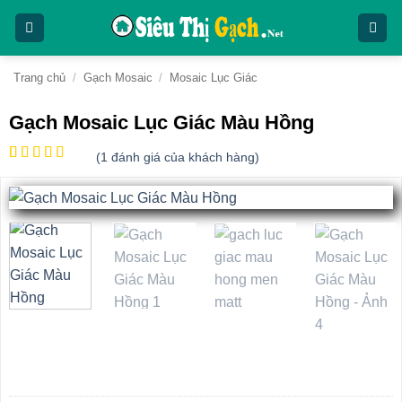
Bỏ
qua
nội
dung
Trang chủ
/
Gạch Mosaic
/
Mosaic Lục Giác
Gạch Mosaic Lục Giác Màu Hồng
(
1
đánh giá của khách hàng)
5
1
trên 5
dựa trên
đánh giá