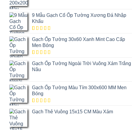
9 Mẫu Gạch Cổ Ốp Tường Xương Đá Nhập
Khẩu
5.00
1
trên
Gạch Ốp Tường 30x60 Xanh Mint Cao Cấp
5 dựa trên
đánh giá
Men Bóng
5.00
1
trên
Gạch Ốp Tường Ngoài Trời Vuông Xám Trắng
5 dựa trên
đánh giá
Nâu
Gạch Ốp Tường Màu Tím 300x600 MM Men
Bóng
5.00
1
trên
Gạch Thẻ Vuông 15x15 CM Màu Xám
5 dựa trên
đánh giá