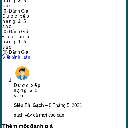
hạng
3
5
sao
(0) Đánh Giá
Được xếp
hạng
2
5
sao
(0) Đánh Giá
Được xếp
hạng
1
5
sao
(0) Đánh Giá
Viết bình luận
Được xếp
hạng
5
5
sao
Siêu Thị Gạch
–
8 Tháng 5, 2021
gach vảy cá mới cao cấp
Thêm một đánh giá