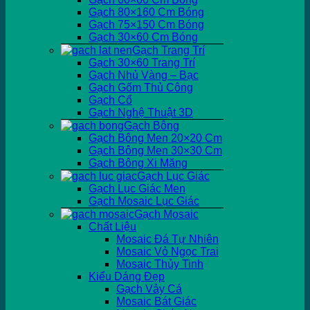
Gạch 80×160 Cm Bóng
Gạch 75×150 Cm Bóng
Gạch 30×60 Cm Bóng
Gạch Trang Trí
Gạch 30×60 Trang Trí
Gạch Nhủ Vàng – Bạc
Gạch Gốm Thủ Công
Gạch Cổ
Gạch Nghệ Thuật 3D
Gạch Bông
Gạch Bông Men 20×20 Cm
Gạch Bông Men 30×30 Cm
Gạch Bông Xi Măng
Gạch Lục Giác
Gạch Lục Giác Men
Gạch Mosaic Lục Giác
Gạch Mosaic
Chất Liệu
Mosaic Đá Tự Nhiên
Mosaic Vỏ Ngọc Trai
Mosaic Thủy Tinh
Kiểu Dáng Đẹp
Gạch Vảy Cá
Mosaic Bát Giác