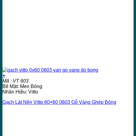
+
Mã : VT 603
Bề Mặt: Men Bóng
Nhãn Hiệu: Vitto
Gạch Lát Nền Vitto 60×60 0603 Gỗ Vàng Ghép Bóng