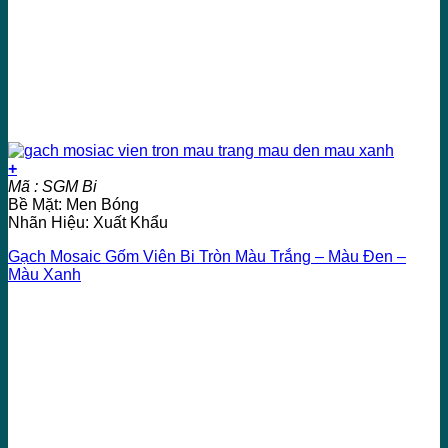
+
Mã : SGM Bi
Bề Mặt: Men Bóng
Nhãn Hiệu: Xuất Khẩu
Gạch Mosaic Gốm Viên Bi Tròn Màu Trắng – Màu Đen –
Màu Xanh