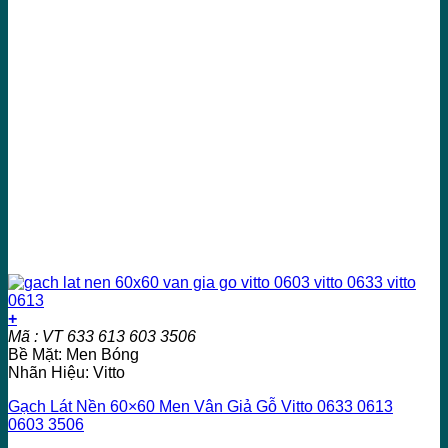
+
Mã : VT 633 613 603 3506
Bề Mặt: Men Bóng
Nhãn Hiệu: Vitto
Gạch Lát Nền 60×60 Men Vân Giả Gỗ Vitto 0633 0613
0603 3506