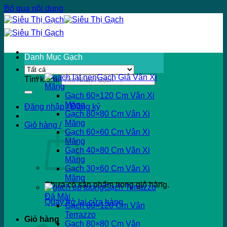
Bỏ qua nội dung
Danh Mục Gạch
Gạch Giả Vân Xi
Tìm kiếm:
Măng
Gạch 60×120 Cm Vân Xi
Măng
Đăng nhập / Đăng ký
Gạch 80×80 Cm Vân Xi
Măng
Giỏ hàng /
Gạch 60×60 Cm Vân Xi
Măng
Gạch 40×80 Cm Vân Xi
Măng
Gạch 30×60 Cm Vân Xi
Măng
Chưa có sản phẩm trong giỏ hàng.
Gạch Terrazzo
Đá Mài
Quay trở lại cửa hàng
Gạch 60×120 Cm Vân
Terrazzo
Giỏ hàng
Gạch 80×80 Cm Vân