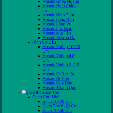
Mosaic Ghép Ngang
Mosaic Hình Chiếc
Lá
Mosaic Hình Thoi
Mosaic Lồng Đèn
Mosaic Lông Vũ
Mosaic Lục Giác
Mosaic Mũi Tên
Mosaic Xương Cá
Hình Cơ Bản
Mosaic Vuông 10×10
Cm
Mosaic Vuông 4.8
Cm
Mosaic Vuông 2 -2.5
Cm
Mosaic Chữ Nhật
Mosaic Bi Tròn
Mosaic Que Đũa
Mosaic Thanh Que
Gạch Thẻ
Gạch Chữ Nhật
Gạch 10×20 Cm
Gạch Thẻ 6×20 Cm
Gạch 10×30 Cm