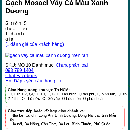
Gạch Mosaci Vảy Cá Màu Xanh
Dương
5
trên 5
dựa trên
1
đánh
giá
(
1
đánh giá của khách hàng)
SKU:
MO 10
Danh mục:
Chưa phân loại
098 789 1404
Chat Facebook
Hỏi Đáp - yêu cầu thông tin
Giao Hàng trong khu vực Tp.HCM:
+ Quận 1,2,3,4,5,6,10,11,12 ,Q.Tân bình, Q.tân phú, Q.bình tân, Quận
2,7,8,9, Q.Thủ đức, Q. Gò vấp, Q.hóc môn ,Q.phú nhuận
Giao trực tiếp hoặc kết hợp giao chành xe:
+ Nhà bè, Củ chi, Long An, Bình Dương, Đồng Nai,các tỉnh Miền
Tây...
+ Hà nội, Đà Nẳng, Cần Thơ, Đà Lạt, Bình Thuận, Phú Quốc...