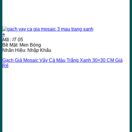
+
Mã : IT 05
Bề Mặt: Men Bóng
Nhãn Hiệu: Nhập Khẩu
Gạch Giả Mosaic Vảy Cá Màu Trắng Xanh 30×30 CM Giá
Rẻ