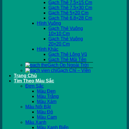
Gạch Thẻ 7.5×15 Cm
Gạch Thẻ 7.5×30 Cm
Gạch Thẻ 5×20 Cm
Gạch Thẻ 6.8×28 Cm
Hình Vuông
Gạch Thẻ Vuông
10×10 Cm
Gạch Thẻ Vuông
20×20 Cm
Hình Khác
Gạch Thẻ Lông Vũ
Gạch Thẻ Mũi Tên
Gạch Ốp Ngoài Trời
Gạch Chỉ – Viền
Trang Chủ
Tìm Theo Màu Sắc
Đơn Sắc
Màu Đen
Màu Trắng
Màu Xám
Màu Nổi Bật
Màu Đỏ
Màu Cam
Màu Xanh
Màu Xanh Biển