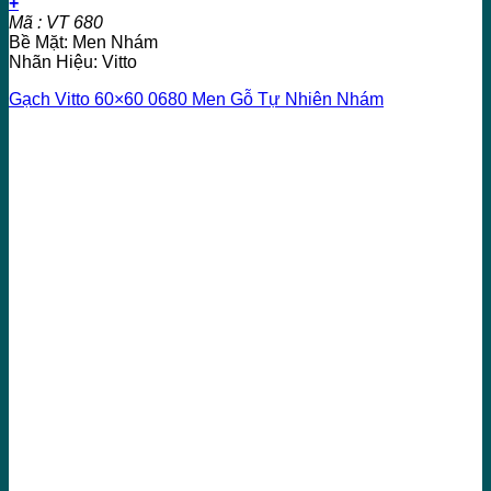
+
Mã : VT 680
Bề Mặt: Men Nhám
Nhãn Hiệu: Vitto
Gạch Vitto 60×60 0680 Men Gỗ Tự Nhiên Nhám