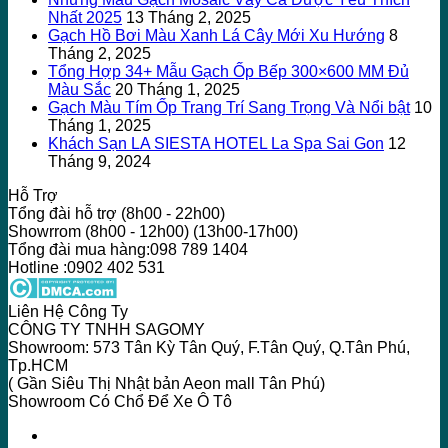
Nhất 2025
13 Tháng 2, 2025
Gạch Hồ Bơi Màu Xanh Lá Cây Mới Xu Hướng
8
Tháng 2, 2025
Tổng Hợp 34+ Mẫu Gạch Ốp Bếp 300×600 MM Đủ
Màu Sắc
20 Tháng 1, 2025
Gạch Màu Tím Ốp Trang Trí Sang Trọng Và Nổi bật
10
Tháng 1, 2025
Khách Sạn LA SIESTA HOTEL La Spa Sai Gon
12
Tháng 9, 2024
Hỗ Trợ
Tổng đài hỗ trợ (8h00 - 22h00)
Showrrom (8h00 - 12h00) (13h00-17h00)
Tổng đài mua hàng:098 789 1404
Hotline :0902 402 531
Liên Hệ Công Ty
CÔNG TY TNHH SAGOMY
Showroom: 573 Tân Kỳ Tân Quý, F.Tân Quý, Q.Tân Phú,
Tp.HCM
( Gần Siêu Thị Nhật bản Aeon mall Tân Phú)
Showroom Có Chổ Để Xe Ô Tô