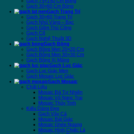
Gạch 75×150 Cm Bóng
Gạch 30×60 Cm Bóng
Gạch Trang Trí
Gạch 30×60 Trang Trí
Gạch Nhủ Vàng – Bạc
Gạch Gốm Thủ Công
Gạch Cổ
Gạch Nghệ Thuật 3D
Gạch Bông
Gạch Bông Men 20×20 Cm
Gạch Bông Men 30×30 Cm
Gạch Bông Xi Măng
Gạch Lục Giác
Gạch Lục Giác Men
Gạch Mosaic Lục Giác
Gạch Mosaic
Chất Liệu
Mosaic Đá Tự Nhiên
Mosaic Vỏ Ngọc Trai
Mosaic Thủy Tinh
Kiểu Dáng Đẹp
Gạch Vảy Cá
Mosaic Bát Giác
Mosaic Ghép Ngang
Mosaic Hình Chiếc Lá