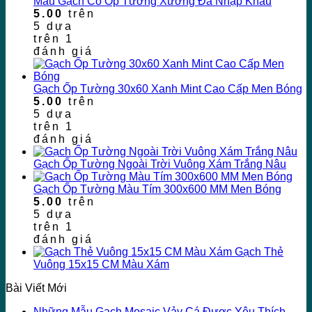
Mẫu Gạch Cổ Ốp Tường Xương Đá Nhập Khẩu
5.00
trên
5 dựa
trên
1
đánh giá
Gạch Ốp Tường 30x60 Xanh Mint Cao Cấp Men Bóng
5.00
trên
5 dựa
trên
1
đánh giá
Gạch Ốp Tường Ngoài Trời Vuông Xám Trắng Nâu
Gạch Ốp Tường Màu Tím 300x600 MM Men Bóng
5.00
trên
5 dựa
trên
1
đánh giá
Gạch Thẻ
Vuông 15x15 CM Màu Xám
Bài Viết Mới
Những Mẫu Gạch Mosaic Vảy Cá Được Yêu Thích