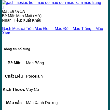
+
Mã : BITRON
Bề Mặt: Men Matt (Mờ)
Nhãn Hiệu: Xuất Khẩu
Gạch Mosaci Tròn Màu Đen – Màu Đỏ – Màu Trắng – Máu
Xám
Thông tin bổ sung
Bề Mặt
Men Bóng
Chất Liệu
Porcelain
Kích Thước
Vảy Cá
Màu sắc
Màu Xanh Dương