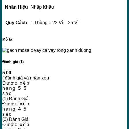
Nhãn Hiệu
Nhập Khẩu
Quy Cách
1 Thùng = 22 Vỉ – 25 Vỉ
Mô tả
Đánh giá (1)
5.00
( đánh giá và nhận xét)
Được xếp
hạng
5
5
sao
(1) Đánh Giá
Được xếp
hạng
4
5
sao
(0) Đánh Giá
Được xếp