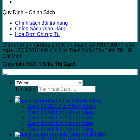
Quy Định – Chính Sách
Chính sách đổi trả hàng
Chính Sách Giao Hàng
Hóa Đơn Chứng Từ
Giấy chứng nhận Đăng ký Kinh doanh số 0315050170, cấp
ngày 17/05/2018 bởi Chi Cục Thuế Quận Tân Bình TP. Hồ
Chí Minh
Copyright 2026 ©
Siêu Thị Gạch
Tìm kiếm:
Gạch Giả Vân Xi Măng
Gạch 60×120 Cm Vân Xi Măng
Gạch 80×80 Cm Vân Xi Măng
Gạch 60×60 Cm Vân Xi Măng
Gạch 40×80 Cm Vân Xi Măng
Gạch 30×60 Cm Vân Xi Măng
Gạch Terrazzo Đá Mài