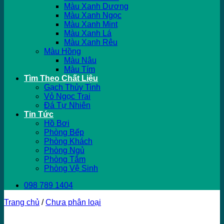
Màu Xanh Dương
Màu Xanh Ngọc
Màu Xanh Mint
Màu Xanh Lá
Màu Xanh Rêu
Màu Hồng
Màu Nâu
Màu Tím
Tìm Theo Chất Liệu
Gạch Thủy Tinh
Vỏ Ngọc Trai
Đá Tự Nhiên
Tin Tức
Hồ Bơi
Phòng Bếp
Phòng Khách
Phòng Ngủ
Phòng Tắm
Phòng Vệ Sinh
098 789 1404
Trang chủ
/
Chưa phân loại