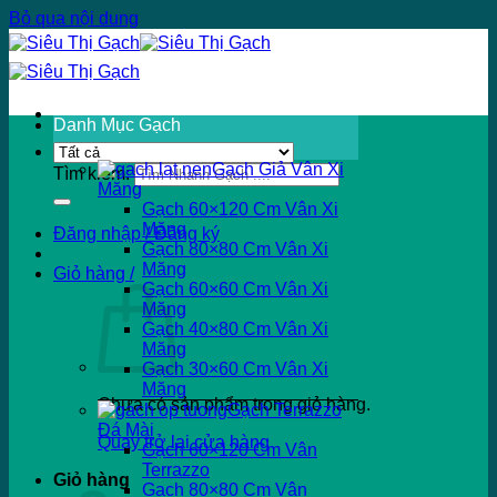
Bỏ qua nội dung
Danh Mục Gạch
Gạch Giả Vân Xi
Tìm kiếm:
Măng
Gạch 60×120 Cm Vân Xi
Măng
Đăng nhập / Đăng ký
Gạch 80×80 Cm Vân Xi
Măng
Giỏ hàng /
Gạch 60×60 Cm Vân Xi
Măng
Gạch 40×80 Cm Vân Xi
Măng
Gạch 30×60 Cm Vân Xi
Măng
Chưa có sản phẩm trong giỏ hàng.
Gạch Terrazzo
Đá Mài
Quay trở lại cửa hàng
Gạch 60×120 Cm Vân
Terrazzo
Giỏ hàng
Gạch 80×80 Cm Vân