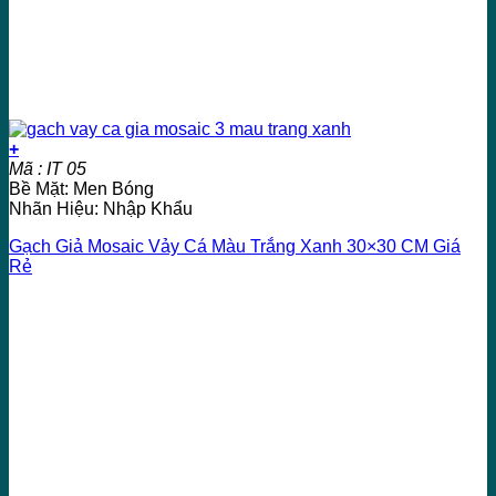
+
Mã : IT 05
Bề Mặt: Men Bóng
Nhãn Hiệu: Nhập Khẩu
Gạch Giả Mosaic Vảy Cá Màu Trắng Xanh 30×30 CM Giá
Rẻ