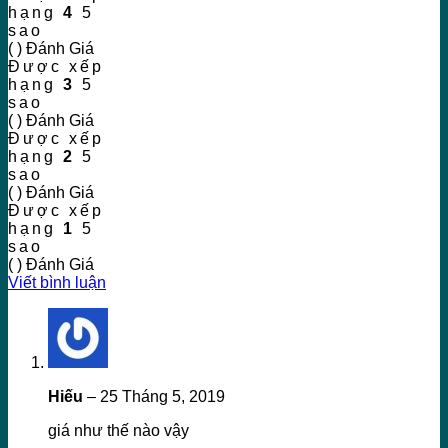
hạng
4
5
sao
( ) Đánh Giá
Được xếp
hạng
3
5
sao
( ) Đánh Giá
Được xếp
hạng
2
5
sao
( ) Đánh Giá
Được xếp
hạng
1
5
sao
( ) Đánh Giá
Viết bình luận
Hiếu
–
25 Tháng 5, 2019
giá như thế nào vậy