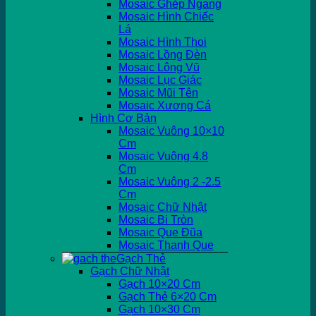
Mosaic Ghép Ngang
Mosaic Hình Chiếc
Lá
Mosaic Hình Thoi
Mosaic Lồng Đèn
Mosaic Lông Vũ
Mosaic Lục Giác
Mosaic Mũi Tên
Mosaic Xương Cá
Hình Cơ Bản
Mosaic Vuông 10×10
Cm
Mosaic Vuông 4.8
Cm
Mosaic Vuông 2 -2.5
Cm
Mosaic Chữ Nhật
Mosaic Bi Tròn
Mosaic Que Đũa
Mosaic Thanh Que
Gạch Thẻ
Gạch Chữ Nhật
Gạch 10×20 Cm
Gạch Thẻ 6×20 Cm
Gạch 10×30 Cm