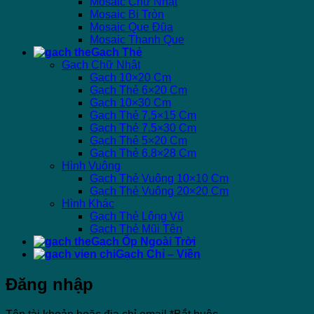
Mosaic Chữ Nhật
Mosaic Bi Tròn
Mosaic Que Đũa
Mosaic Thanh Que
Gạch Thẻ
Gạch Chữ Nhật
Gạch 10×20 Cm
Gạch Thẻ 6×20 Cm
Gạch 10×30 Cm
Gạch Thẻ 7.5×15 Cm
Gạch Thẻ 7.5×30 Cm
Gạch Thẻ 5×20 Cm
Gạch Thẻ 6.8×28 Cm
Hình Vuông
Gạch Thẻ Vuông 10×10 Cm
Gạch Thẻ Vuông 20×20 Cm
Hình Khác
Gạch Thẻ Lông Vũ
Gạch Thẻ Mũi Tên
Gạch Ốp Ngoài Trời
Gạch Chỉ – Viền
Đăng nhập