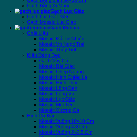
Gạch Bông Men 30×30 Cm
Gạch Bông Xi Măng
Gạch Lục Giác
Gạch Lục Giác Men
Gạch Mosaic Lục Giác
Gạch Mosaic
Chất Liệu
Mosaic Đá Tự Nhiên
Mosaic Vỏ Ngọc Trai
Mosaic Thủy Tinh
Kiểu Dáng Đẹp
Gạch Vảy Cá
Mosaic Bát Giác
Mosaic Ghép Ngang
Mosaic Hình Chiếc Lá
Mosaic Hình Thoi
Mosaic Lồng Đèn
Mosaic Lông Vũ
Mosaic Lục Giác
Mosaic Mũi Tên
Mosaic Xương Cá
Hình Cơ Bản
Mosaic Vuông 10×10 Cm
Mosaic Vuông 4.8 Cm
Mosaic Vuông 2 -2.5 Cm