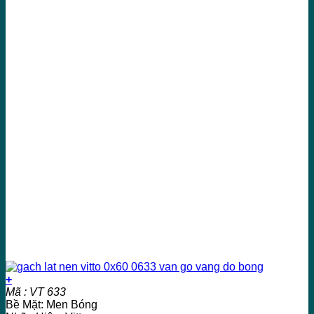
+
Mã : VT 633
Bề Mặt: Men Bóng