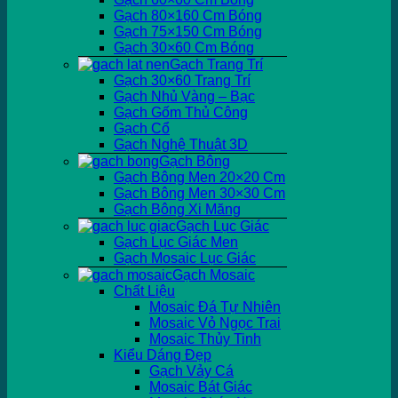
Gạch 80×160 Cm Bóng
Gạch 75×150 Cm Bóng
Gạch 30×60 Cm Bóng
Gạch Trang Trí
Gạch 30×60 Trang Trí
Gạch Nhủ Vàng – Bạc
Gạch Gốm Thủ Công
Gạch Cổ
Gạch Nghệ Thuật 3D
Gạch Bông
Gạch Bông Men 20×20 Cm
Gạch Bông Men 30×30 Cm
Gạch Bông Xi Măng
Gạch Lục Giác
Gạch Lục Giác Men
Gạch Mosaic Lục Giác
Gạch Mosaic
Chất Liệu
Mosaic Đá Tự Nhiên
Mosaic Vỏ Ngọc Trai
Mosaic Thủy Tinh
Kiểu Dáng Đẹp
Gạch Vảy Cá
Mosaic Bát Giác