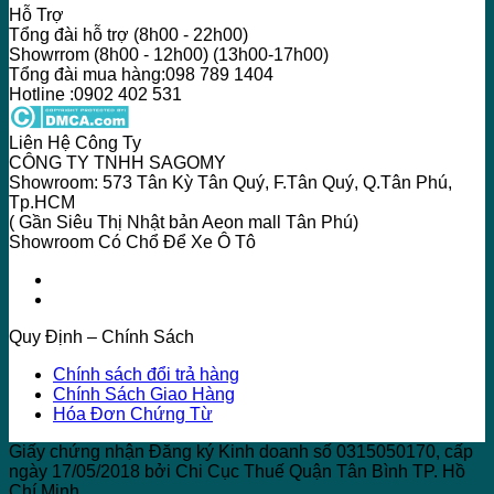
Hỗ Trợ
Tổng đài hỗ trợ (8h00 - 22h00)
Showrrom (8h00 - 12h00) (13h00-17h00)
Tổng đài mua hàng:098 789 1404
Hotline :0902 402 531
Liên Hệ Công Ty
CÔNG TY TNHH SAGOMY
Showroom: 573 Tân Kỳ Tân Quý, F.Tân Quý, Q.Tân Phú,
Tp.HCM
( Gần Siêu Thị Nhật bản Aeon mall Tân Phú)
Showroom Có Chổ Để Xe Ô Tô
Quy Định – Chính Sách
Chính sách đổi trả hàng
Chính Sách Giao Hàng
Hóa Đơn Chứng Từ
Giấy chứng nhận Đăng ký Kinh doanh số 0315050170, cấp
ngày 17/05/2018 bởi Chi Cục Thuế Quận Tân Bình TP. Hồ
Chí Minh