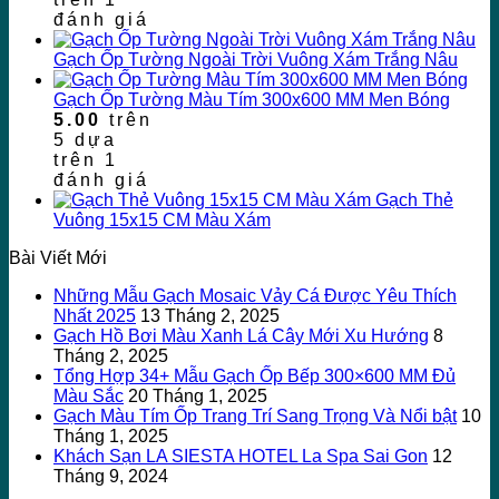
đánh giá
Gạch Ốp Tường Ngoài Trời Vuông Xám Trắng Nâu
Gạch Ốp Tường Màu Tím 300x600 MM Men Bóng
5.00
trên
5 dựa
trên
1
đánh giá
Gạch Thẻ
Vuông 15x15 CM Màu Xám
Bài Viết Mới
Những Mẫu Gạch Mosaic Vảy Cá Được Yêu Thích
Nhất 2025
13 Tháng 2, 2025
Gạch Hồ Bơi Màu Xanh Lá Cây Mới Xu Hướng
8
Tháng 2, 2025
Tổng Hợp 34+ Mẫu Gạch Ốp Bếp 300×600 MM Đủ
Màu Sắc
20 Tháng 1, 2025
Gạch Màu Tím Ốp Trang Trí Sang Trọng Và Nổi bật
10
Tháng 1, 2025
Khách Sạn LA SIESTA HOTEL La Spa Sai Gon
12
Tháng 9, 2024