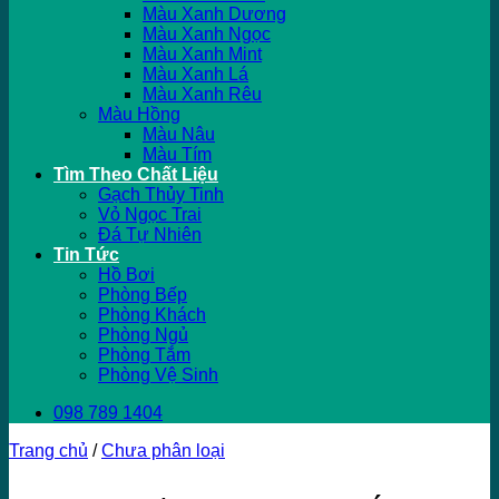
Màu Xanh Dương
Màu Xanh Ngọc
Màu Xanh Mint
Màu Xanh Lá
Màu Xanh Rêu
Màu Hồng
Màu Nâu
Màu Tím
Tìm Theo Chất Liệu
Gạch Thủy Tinh
Vỏ Ngọc Trai
Đá Tự Nhiên
Tin Tức
Hồ Bơi
Phòng Bếp
Phòng Khách
Phòng Ngủ
Phòng Tắm
Phòng Vệ Sinh
098 789 1404
Trang chủ
/
Chưa phân loại