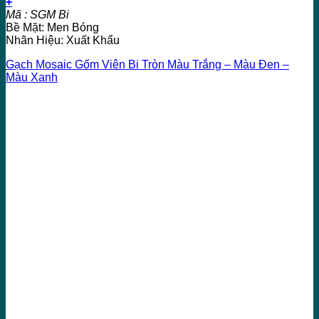
+
Mã : SGM Bi
Bề Mặt: Men Bóng
Nhãn Hiệu: Xuất Khẩu
Gạch Mosaic Gốm Viên Bi Tròn Màu Trắng – Màu Đen –
Màu Xanh