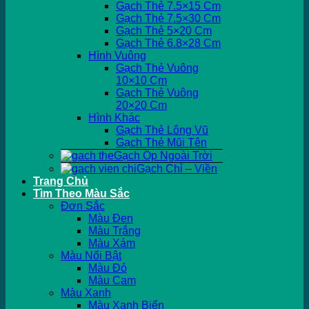
Gạch Thẻ 7.5×15 Cm
Gạch Thẻ 7.5×30 Cm
Gạch Thẻ 5×20 Cm
Gạch Thẻ 6.8×28 Cm
Hình Vuông
Gạch Thẻ Vuông
10×10 Cm
Gạch Thẻ Vuông
20×20 Cm
Hình Khác
Gạch Thẻ Lông Vũ
Gạch Thẻ Mũi Tên
Gạch Ốp Ngoài Trời
Gạch Chỉ – Viền
Trang Chủ
Tìm Theo Màu Sắc
Đơn Sắc
Màu Đen
Màu Trắng
Màu Xám
Màu Nổi Bật
Màu Đỏ
Màu Cam
Màu Xanh
Màu Xanh Biển