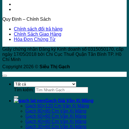
Quy Định – Chính Sách
Chính sách đổi trả hàng
Chính Sách Giao Hàng
Hóa Đơn Chứng Từ
Giấy chứng nhận Đăng ký Kinh doanh số 0315050170, cấp
ngày 17/05/2018 bởi Chi Cục Thuế Quận Tân Bình TP. Hồ
Chí Minh
Copyright 2026 ©
Siêu Thị Gạch
Tìm kiếm:
Gạch Giả Vân Xi Măng
Gạch 60×120 Cm Vân Xi Măng
Gạch 80×80 Cm Vân Xi Măng
Gạch 60×60 Cm Vân Xi Măng
Gạch 40×80 Cm Vân Xi Măng
Gạch 30×60 Cm Vân Xi Măng