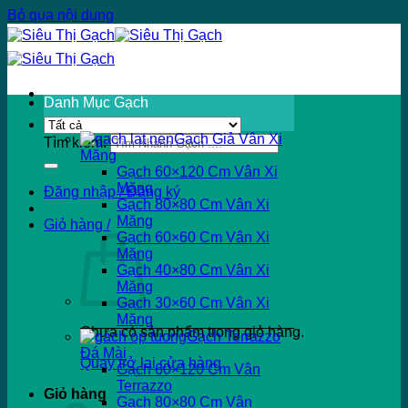
Bỏ qua nội dung
Danh Mục Gạch
Gạch Giả Vân Xi
Tìm kiếm:
Măng
Gạch 60×120 Cm Vân Xi
Măng
Đăng nhập / Đăng ký
Gạch 80×80 Cm Vân Xi
Măng
Giỏ hàng /
Gạch 60×60 Cm Vân Xi
Măng
Gạch 40×80 Cm Vân Xi
Măng
Gạch 30×60 Cm Vân Xi
Măng
Chưa có sản phẩm trong giỏ hàng.
Gạch Terrazzo
Đá Mài
Quay trở lại cửa hàng
Gạch 60×120 Cm Vân
Terrazzo
Giỏ hàng
Gạch 80×80 Cm Vân