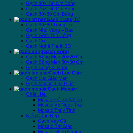
Gạch 80×160 Cm Bóng
Gạch 75×150 Cm Bóng
Gạch 30×60 Cm Bóng
Gạch Trang Trí
Gạch 30×60 Trang Trí
Gạch Nhủ Vàng – Bạc
Gạch Gốm Thủ Công
Gạch Cổ
Gạch Nghệ Thuật 3D
Gạch Bông
Gạch Bông Men 20×20 Cm
Gạch Bông Men 30×30 Cm
Gạch Bông Xi Măng
Gạch Lục Giác
Gạch Lục Giác Men
Gạch Mosaic Lục Giác
Gạch Mosaic
Chất Liệu
Mosaic Đá Tự Nhiên
Mosaic Vỏ Ngọc Trai
Mosaic Thủy Tinh
Kiểu Dáng Đẹp
Gạch Vảy Cá
Mosaic Bát Giác
Mosaic Ghép Ngang