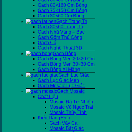
Gạch 80×160 Cm Bóng
Gạch 75×150 Cm Bóng
Gạch 30×60 Cm Bóng
Gạch Trang Trí
Gạch 30×60 Trang Trí
Gạch Nhủ Vàng – Bạc
Gạch Gốm Thủ Công
Gạch Cổ
Gạch Nghệ Thuật 3D
Gạch Bông
Gạch Bông Men 20×20 Cm
Gạch Bông Men 30×30 Cm
Gạch Bông Xi Măng
Gạch Lục Giác
Gạch Lục Giác Men
Gạch Mosaic Lục Giác
Gạch Mosaic
Chất Liệu
Mosaic Đá Tự Nhiên
Mosaic Vỏ Ngọc Trai
Mosaic Thủy Tinh
Kiểu Dáng Đẹp
Gạch Vảy Cá
Mosaic Bát Giác