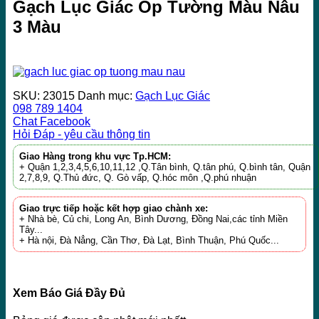
Gạch Lục Giác Ốp Tường Màu Nâu
3 Màu
SKU:
23015
Danh mục:
Gạch Lục Giác
098 789 1404
Chat Facebook
Hỏi Đáp - yêu cầu thông tin
Giao Hàng trong khu vực Tp.HCM:
+ Quận 1,2,3,4,5,6,10,11,12 ,Q.Tân bình, Q.tân phú, Q.bình tân, Quận
2,7,8,9, Q.Thủ đức, Q. Gò vấp, Q.hóc môn ,Q.phú nhuận
Giao trực tiếp hoặc kết hợp giao chành xe:
+ Nhà bè, Củ chi, Long An, Bình Dương, Đồng Nai,các tỉnh Miền
Tây...
+ Hà nội, Đà Nẳng, Cần Thơ, Đà Lạt, Bình Thuận, Phú Quốc...
Xem Báo Giá Đầy Đủ