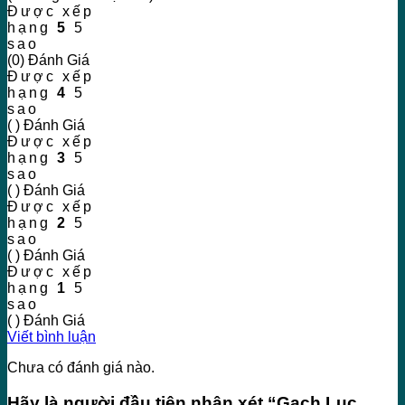
Được xếp
hạng
5
5
sao
(0) Đánh Giá
Được xếp
hạng
4
5
sao
( ) Đánh Giá
Được xếp
hạng
3
5
sao
( ) Đánh Giá
Được xếp
hạng
2
5
sao
( ) Đánh Giá
Được xếp
hạng
1
5
sao
( ) Đánh Giá
Viết bình luận
Chưa có đánh giá nào.
Hãy là người đầu tiên nhận xét “Gạch Lục