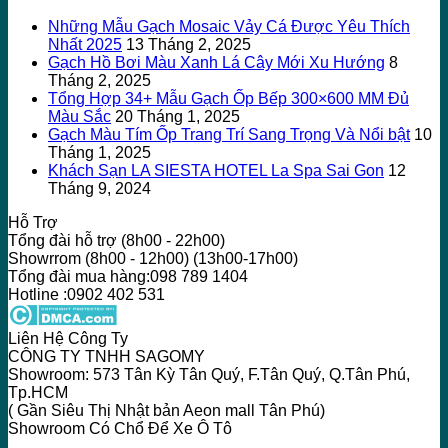
Những Mẫu Gạch Mosaic Vảy Cá Được Yêu Thích
Nhất 2025
13 Tháng 2, 2025
Gạch Hồ Bơi Màu Xanh Lá Cây Mới Xu Hướng
8
Tháng 2, 2025
Tổng Hợp 34+ Mẫu Gạch Ốp Bếp 300×600 MM Đủ
Màu Sắc
20 Tháng 1, 2025
Gạch Màu Tím Ốp Trang Trí Sang Trọng Và Nổi bật
10
Tháng 1, 2025
Khách Sạn LA SIESTA HOTEL La Spa Sai Gon
12
Tháng 9, 2024
Hỗ Trợ
Tổng đài hỗ trợ (8h00 - 22h00)
Showrrom (8h00 - 12h00) (13h00-17h00)
Tổng đài mua hàng:098 789 1404
Hotline :0902 402 531
Liên Hệ Công Ty
CÔNG TY TNHH SAGOMY
Showroom: 573 Tân Kỳ Tân Quý, F.Tân Quý, Q.Tân Phú,
Tp.HCM
( Gần Siêu Thị Nhật bản Aeon mall Tân Phú)
Showroom Có Chổ Để Xe Ô Tô