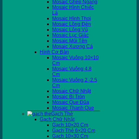
Mosaic Ghép Ngang
Mosaic Hình Chiếc
Lá
Mosaic Hình Thoi
Mosaic Lồng Đèn
Mosaic Lông Vũ
Mosaic Lục Giác
Mosaic Mũi Tên
Mosaic Xương Cá
Hình Cơ Bản
Mosaic Vuông 10×10
Cm
Mosaic Vuông 4.8
Cm
Mosaic Vuông 2 -2.5
Cm
Mosaic Chữ Nhật
Mosaic Bi Tròn
Mosaic Que Đũa
Mosaic Thanh Que
Gạch Thẻ
Gạch Chữ Nhật
Gạch 10×20 Cm
Gạch Thẻ 6×20 Cm
Gạch 10×30 Cm