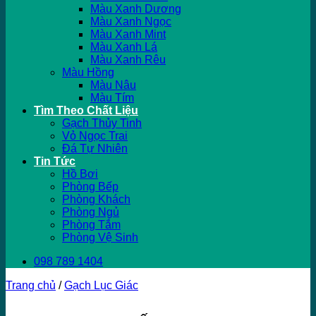
Màu Xanh Dương
Màu Xanh Ngọc
Màu Xanh Mint
Màu Xanh Lá
Màu Xanh Rêu
Màu Hồng
Màu Nâu
Màu Tím
Tìm Theo Chất Liệu
Gạch Thủy Tinh
Vỏ Ngọc Trai
Đá Tự Nhiên
Tin Tức
Hồ Bơi
Phòng Bếp
Phòng Khách
Phòng Ngủ
Phòng Tắm
Phòng Vệ Sinh
098 789 1404
Trang chủ
/
Gạch Lục Giác