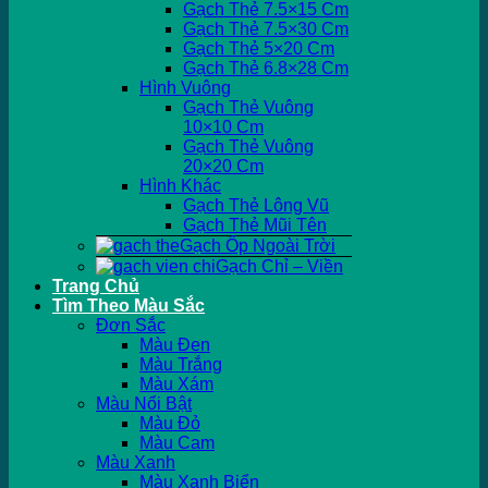
Gạch Thẻ 7.5×15 Cm
Gạch Thẻ 7.5×30 Cm
Gạch Thẻ 5×20 Cm
Gạch Thẻ 6.8×28 Cm
Hình Vuông
Gạch Thẻ Vuông
10×10 Cm
Gạch Thẻ Vuông
20×20 Cm
Hình Khác
Gạch Thẻ Lông Vũ
Gạch Thẻ Mũi Tên
Gạch Ốp Ngoài Trời
Gạch Chỉ – Viền
Trang Chủ
Tìm Theo Màu Sắc
Đơn Sắc
Màu Đen
Màu Trắng
Màu Xám
Màu Nổi Bật
Màu Đỏ
Màu Cam
Màu Xanh
Màu Xanh Biển