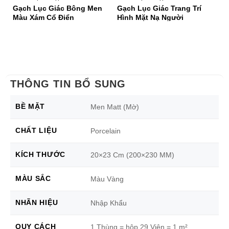
Gạch Lục Giác Bông Men
Gạch Lục Giác Trang Trí
G
Màu Xám Cổ Điển
Hình Mặt Nạ Người
Tr
THÔNG TIN BỔ SUNG
BỀ MẶT
Men Matt (Mờ)
CHẤT LIỆU
Porcelain
KÍCH THƯỚC
20×23 Cm (200×230 MM)
MÀU SẮC
Màu Vàng
NHÃN HIỆU
Nhập Khẩu
QUY CÁCH
1 Thùng = hộp 29 Viên = 1 m²