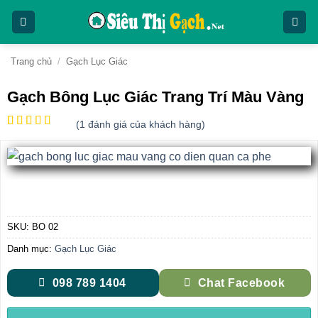
Bỏ
qua
nội
dung
Trang chủ
/
Gạch Lục Giác
Gạch Bông Lục Giác Trang Trí Màu Vàng
(
1
đánh giá của khách hàng)
5
1
trên 5
dựa trên
đánh giá
SKU:
BO 02
Danh mục:
Gạch Lục Giác
098 789 1404
Chat Facebook