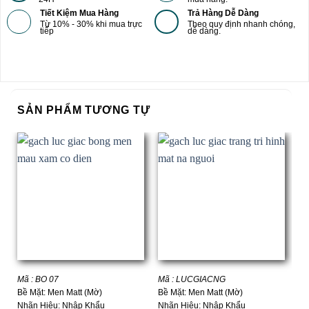
Tiết Kiệm Mua Hàng
Trả Hàng Dễ Dàng
Từ 10% - 30% khi mua trực
Theo quy định nhanh chóng,
tiếp
dễ dàng.
SẢN PHẨM TƯƠNG TỰ
Mã : BO 07
Mã : LUCGIACNG
Mã
Bề Mặt: Men Matt (Mờ)
Bề Mặt: Men Matt (Mờ)
Bề
Nhãn Hiệu: Nhập Khẩu
Nhãn Hiệu: Nhập Khẩu
Nh