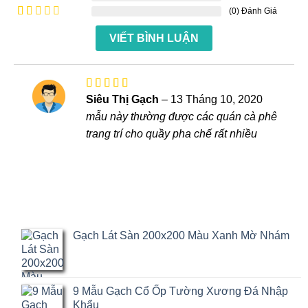
hạng
4
xếp
(0) Đánh Giá
Được
5 sao
hạng
xếp
Được
3
5
hạng
VIẾT BÌNH LUẬN
xếp
sao
2
5
hạng
sao
1
5
sao
Được xếp
Siêu Thị Gạch
–
13 Tháng 10, 2020
hạng
5
5
mẫu này thường được các quán cà phê
sao
trang trí cho quầy pha chế rất nhiều
Gạch Lát Sàn 200x200 Màu Xanh Mờ Nhám
9 Mẫu Gạch Cổ Ốp Tường Xương Đá Nhập
Khẩu