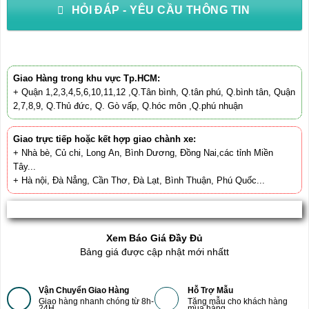
HỎI ĐÁP - YÊU CẦU THÔNG TIN
Giao Hàng trong khu vực Tp.HCM:
+ Quận 1,2,3,4,5,6,10,11,12 ,Q.Tân bình, Q.tân phú, Q.bình tân, Quận
2,7,8,9, Q.Thủ đức, Q. Gò vấp, Q.hóc môn ,Q.phú nhuận
Giao trực tiếp hoặc kết hợp giao chành xe:
+ Nhà bè, Củ chi, Long An, Bình Dương, Đồng Nai,các tỉnh Miền
Tây...
+ Hà nội, Đà Nẳng, Cần Thơ, Đà Lạt, Bình Thuận, Phú Quốc...
Xem Báo Giá Đầy Đủ
Bảng giá được cập nhật mới nhấtt
Vận Chuyển Giao Hàng
Hỗ Trợ Mẫu
Giao hàng nhanh chóng từ 8h-
Tặng mẫu cho khách hàng
24H
mua hàng.