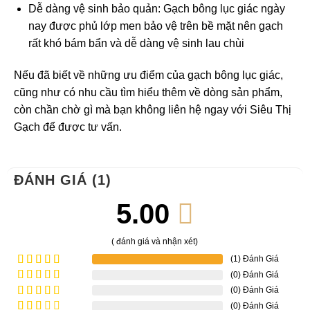
Dễ dàng vệ sinh bảo quản: Gạch bông lục giác ngày
nay được phủ lớp men bảo vệ trên bề mặt nên gạch
rất khó bám bẩn và dễ dàng vệ sinh lau chùi
Nếu đã biết về những ưu điểm của gạch bông lục giác,
cũng như có nhu cầu tìm hiểu thêm về dòng sản phẩm,
còn chần chờ gì mà bạn không liên hệ ngay với Siêu Thị
Gạch để được tư vấn.
ĐÁNH GIÁ (1)
5.00
( đánh giá và nhận xét)
(1) Đánh Giá
(0) Đánh Giá
Được xếp
hạng
5
5
(0) Đánh Giá
Được
sao
xếp
(0) Đánh Giá
Được