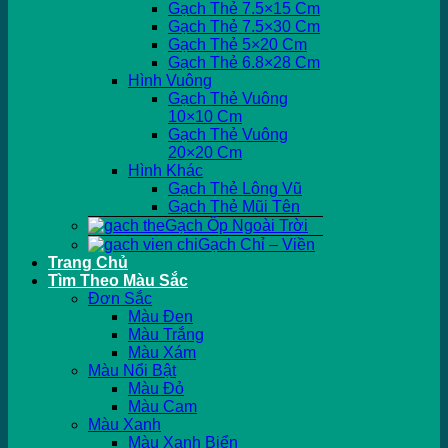
Gạch Thẻ 7.5×15 Cm
Gạch Thẻ 7.5×30 Cm
Gạch Thẻ 5×20 Cm
Gạch Thẻ 6.8×28 Cm
Hình Vuông
Gạch Thẻ Vuông
10×10 Cm
Gạch Thẻ Vuông
20×20 Cm
Hình Khác
Gạch Thẻ Lông Vũ
Gạch Thẻ Mũi Tên
Gạch Ốp Ngoài Trời
Gạch Chỉ – Viền
Trang Chủ
Tìm Theo Màu Sắc
Đơn Sắc
Màu Đen
Màu Trắng
Màu Xám
Màu Nổi Bật
Màu Đỏ
Màu Cam
Màu Xanh
Màu Xanh Biển