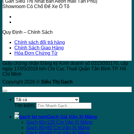
( Gần Siêu Thị Nhật bản Aeon mall Tân Phú)
Showroom Có Chổ Để Xe Ô Tô
Quy Định – Chính Sách
Chính sách đổi trả hàng
Chính Sách Giao Hàng
Hóa Đơn Chứng Từ
Giấy chứng nhận Đăng ký Kinh doanh số 0315050170, cấp
ngày 17/05/2018 bởi Chi Cục Thuế Quận Tân Bình TP. Hồ
Chí Minh
Copyright 2026 ©
Siêu Thị Gạch
Tìm kiếm:
Gạch Giả Vân Xi Măng
Gạch 60×120 Cm Vân Xi Măng
Gạch 80×80 Cm Vân Xi Măng
Gạch 60×60 Cm Vân Xi Măng