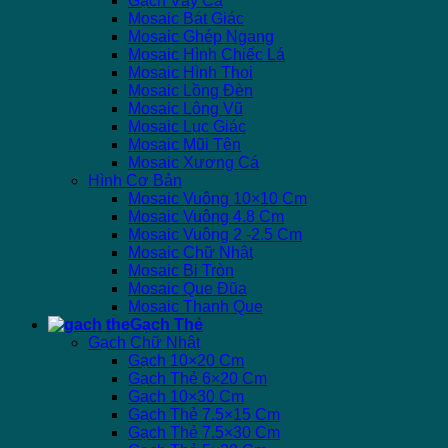
Gạch Vảy Cá
Mosaic Bát Giác
Mosaic Ghép Ngang
Mosaic Hình Chiếc Lá
Mosaic Hình Thoi
Mosaic Lồng Đèn
Mosaic Lông Vũ
Mosaic Lục Giác
Mosaic Mũi Tên
Mosaic Xương Cá
Hình Cơ Bản
Mosaic Vuông 10×10 Cm
Mosaic Vuông 4.8 Cm
Mosaic Vuông 2 -2.5 Cm
Mosaic Chữ Nhật
Mosaic Bi Tròn
Mosaic Que Đũa
Mosaic Thanh Que
Gạch Thẻ
Gạch Chữ Nhật
Gạch 10×20 Cm
Gạch Thẻ 6×20 Cm
Gạch 10×30 Cm
Gạch Thẻ 7.5×15 Cm
Gạch Thẻ 7.5×30 Cm