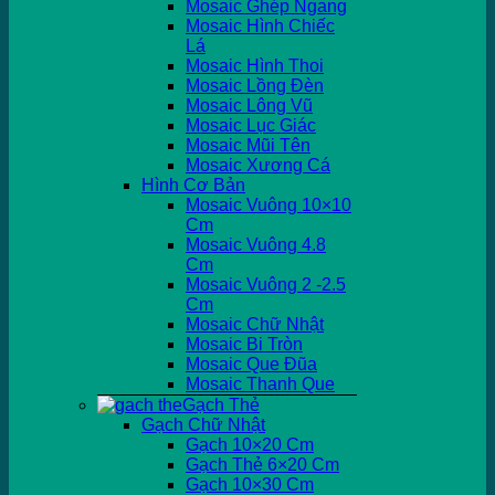
Mosaic Ghép Ngang
Mosaic Hình Chiếc
Lá
Mosaic Hình Thoi
Mosaic Lồng Đèn
Mosaic Lông Vũ
Mosaic Lục Giác
Mosaic Mũi Tên
Mosaic Xương Cá
Hình Cơ Bản
Mosaic Vuông 10×10
Cm
Mosaic Vuông 4.8
Cm
Mosaic Vuông 2 -2.5
Cm
Mosaic Chữ Nhật
Mosaic Bi Tròn
Mosaic Que Đũa
Mosaic Thanh Que
Gạch Thẻ
Gạch Chữ Nhật
Gạch 10×20 Cm
Gạch Thẻ 6×20 Cm
Gạch 10×30 Cm