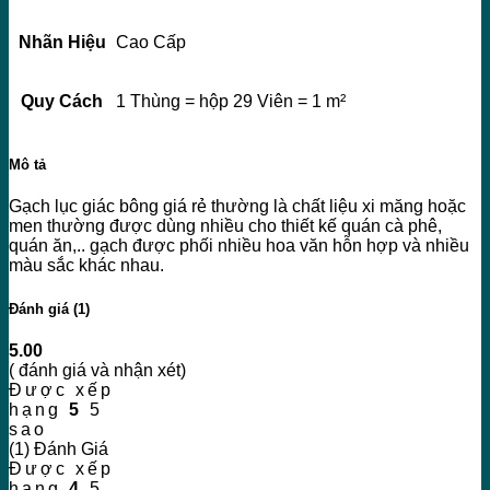
Nhãn Hiệu
Cao Cấp
Quy Cách
1 Thùng = hộp 29 Viên = 1 m²
Mô tả
Gạch lục giác bông giá rẻ thường là chất liệu xi măng hoặc
men thường được dùng nhiều cho thiết kế quán cà phê,
quán ăn,.. gạch được phối nhiều hoa văn hỗn hợp và nhiều
màu sắc khác nhau.
Đánh giá (1)
5.00
( đánh giá và nhận xét)
Được xếp
hạng
5
5
sao
(1) Đánh Giá
Được xếp
hạng
4
5