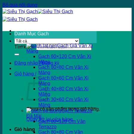
Bỏ qua nội dung
Danh Mục Gạch
Gạch Giả Vân Xi
Tìm kiếm:
Măng
Gạch 60×120 Cm Vân Xi
Măng
Đăng nhập / Đăng ký
Gạch 80×80 Cm Vân Xi
Măng
Giỏ hàng /
Gạch 60×60 Cm Vân Xi
Măng
Gạch 40×80 Cm Vân Xi
Măng
Gạch 30×60 Cm Vân Xi
Măng
Chưa có sản phẩm trong giỏ hàng.
Gạch Terrazzo
Đá Mài
Quay trở lại cửa hàng
Gạch 60×120 Cm Vân
Terrazzo
Giỏ hàng
Gạch 80×80 Cm Vân