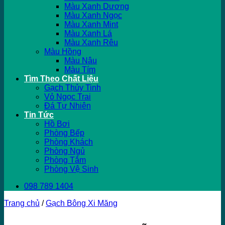
Màu Xanh Dương
Màu Xanh Ngọc
Màu Xanh Mint
Màu Xanh Lá
Màu Xanh Rêu
Màu Hồng
Màu Nâu
Màu Tím
Tìm Theo Chất Liệu
Gạch Thủy Tinh
Vỏ Ngọc Trai
Đá Tự Nhiên
Tin Tức
Hồ Bơi
Phòng Bếp
Phòng Khách
Phòng Ngủ
Phòng Tắm
Phòng Vệ Sinh
098 789 1404
Trang chủ
/
Gạch Bông Xi Măng