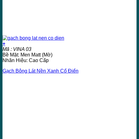
+
Mã : VINA 03
Bề Mặt: Men Matt (Mờ)
Nhãn Hiệu: Cao Cấp
Gạch Bông Lát Nền Xanh Cổ Điển