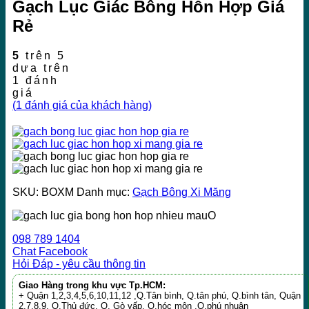
Gạch Lục Giác Bông Hỗn Hợp Giá
Rẻ
5
trên 5
dựa trên
1
đánh
giá
(
1
đánh giá của khách hàng)
SKU:
BOXM
Danh mục:
Gạch Bông Xi Măng
O
098 789 1404
Chat Facebook
Hỏi Đáp - yêu cầu thông tin
Giao Hàng trong khu vực Tp.HCM:
+ Quận 1,2,3,4,5,6,10,11,12 ,Q.Tân bình, Q.tân phú, Q.bình tân, Quận
2,7,8,9, Q.Thủ đức, Q. Gò vấp, Q.hóc môn ,Q.phú nhuận