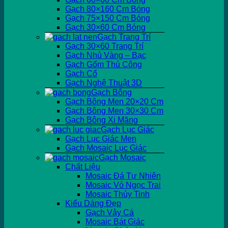
Gạch 80×160 Cm Bóng
Gạch 75×150 Cm Bóng
Gạch 30×60 Cm Bóng
Gạch Trang Trí
Gạch 30×60 Trang Trí
Gạch Nhủ Vàng – Bạc
Gạch Gốm Thủ Công
Gạch Cổ
Gạch Nghệ Thuật 3D
Gạch Bông
Gạch Bông Men 20×20 Cm
Gạch Bông Men 30×30 Cm
Gạch Bông Xi Măng
Gạch Lục Giác
Gạch Lục Giác Men
Gạch Mosaic Lục Giác
Gạch Mosaic
Chất Liệu
Mosaic Đá Tự Nhiên
Mosaic Vỏ Ngọc Trai
Mosaic Thủy Tinh
Kiểu Dáng Đẹp
Gạch Vảy Cá
Mosaic Bát Giác