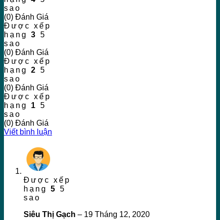
sao
(0) Đánh Giá
Được xếp
hạng
3
5
sao
(0) Đánh Giá
Được xếp
hạng
2
5
sao
(0) Đánh Giá
Được xếp
hạng
1
5
sao
(0) Đánh Giá
Viết bình luận
Được xếp
hạng
5
5
sao
Siêu Thị Gạch
–
19 Tháng 12, 2020