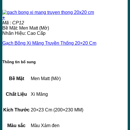
+
Mã : CP12
Bề Mặt: Men Matt (Mờ)
Nhãn Hiệu: Cao Cấp
Gạch Bông Xi Măng Truyền Thống 20×20 Cm
Thông tin bổ sung
Bề Mặt
Men Matt (Mờ)
Chất Liệu
Xi Măng
Kích Thước
20×23 Cm (200×230 MM)
Màu sắc
Màu Xám đen