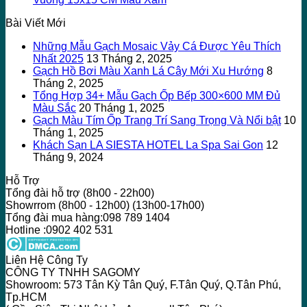
Bài Viết Mới
Những Mẫu Gạch Mosaic Vảy Cá Được Yêu Thích
Nhất 2025
13 Tháng 2, 2025
Gạch Hồ Bơi Màu Xanh Lá Cây Mới Xu Hướng
8
Tháng 2, 2025
Tổng Hợp 34+ Mẫu Gạch Ốp Bếp 300×600 MM Đủ
Màu Sắc
20 Tháng 1, 2025
Gạch Màu Tím Ốp Trang Trí Sang Trọng Và Nổi bật
10
Tháng 1, 2025
Khách Sạn LA SIESTA HOTEL La Spa Sai Gon
12
Tháng 9, 2024
Hỗ Trợ
Tổng đài hỗ trợ (8h00 - 22h00)
Showrrom (8h00 - 12h00) (13h00-17h00)
Tổng đài mua hàng:098 789 1404
Hotline :0902 402 531
Liên Hệ Công Ty
CÔNG TY TNHH SAGOMY
Showroom: 573 Tân Kỳ Tân Quý, F.Tân Quý, Q.Tân Phú,
Tp.HCM