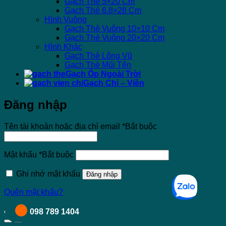
Gạch Thẻ 5×20 Cm
Gạch Thẻ 6.8×28 Cm
Hình Vuông
Gạch Thẻ Vuông 10×10 Cm
Gạch Thẻ Vuông 20×20 Cm
Hình Khác
Gạch Thẻ Lông Vũ
Gạch Thẻ Mũi Tên
Gạch Ốp Ngoài Trời
Gạch Chỉ – Viền
Đăng nhập
Tên tài khoản hoặc địa chỉ email
*
Bắt buộc
Mật khẩu
*
Bắt buộc
Ghi nhớ mật khẩu
Đăng nhập
Quên mật khẩu?
098 789 1404