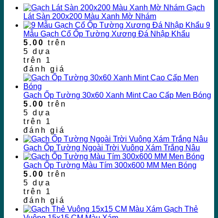
Gạch
Lát Sàn 200x200 Màu Xanh Mờ Nhám
9
Mẫu Gạch Cổ Ốp Tường Xương Đá Nhập Khẩu
5.00
trên
5 dựa
trên
1
đánh giá
Gạch Ốp Tường 30x60 Xanh Mint Cao Cấp Men Bóng
5.00
trên
5 dựa
trên
1
đánh giá
Gạch Ốp Tường Ngoài Trời Vuông Xám Trắng Nâu
Gạch Ốp Tường Màu Tím 300x600 MM Men Bóng
5.00
trên
5 dựa
trên
1
đánh giá
Gạch Thẻ
Vuông 15x15 CM Màu Xám