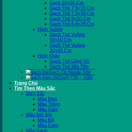
Gạch 10×30 Cm
Gạch Thẻ 7.5×15 Cm
Gạch Thẻ 7.5×30 Cm
Gạch Thẻ 5×20 Cm
Gạch Thẻ 6.8×28 Cm
Hình Vuông
Gạch Thẻ Vuông
10×10 Cm
Gạch Thẻ Vuông
20×20 Cm
Hình Khác
Gạch Thẻ Lông Vũ
Gạch Thẻ Mũi Tên
Gạch Ốp Ngoài Trời
Gạch Chỉ – Viền
Trang Chủ
Tìm Theo Màu Sắc
Đơn Sắc
Màu Đen
Màu Trắng
Màu Xám
Màu Nổi Bật
Màu Đỏ
Màu Cam
Màu Xanh