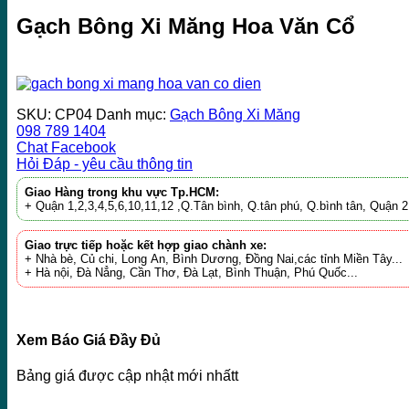
Gạch Bông Xi Măng Hoa Văn Cổ
SKU:
CP04
Danh mục:
Gạch Bông Xi Măng
098 789 1404
Chat Facebook
Hỏi Đáp - yêu cầu thông tin
Giao Hàng trong khu vực Tp.HCM:
+ Quận 1,2,3,4,5,6,10,11,12 ,Q.Tân bình, Q.tân phú, Q.bình tân, Quận
Giao trực tiếp hoặc kết hợp giao chành xe:
+ Nhà bè, Củ chi, Long An, Bình Dương, Đồng Nai,các tỉnh Miền Tây...
+ Hà nội, Đà Nẳng, Cần Thơ, Đà Lạt, Bình Thuận, Phú Quốc...
Xem Báo Giá Đầy Đủ
Bảng giá được cập nhật mới nhấtt