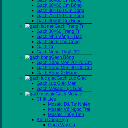
Gạch 80×80 Cm Bóng
Gạch 60×60 Cm Bóng
Gạch 80×160 Cm Bóng
Gạch 75×150 Cm Bóng
Gạch 30×60 Cm Bóng
Gạch Trang Trí
Gạch 30×60 Trang Trí
Gạch Nhủ Vàng – Bạc
Gạch Gốm Thủ Công
Gạch Cổ
Gạch Nghệ Thuật 3D
Gạch Bông
Gạch Bông Men 20×20 Cm
Gạch Bông Men 30×30 Cm
Gạch Bông Xi Măng
Gạch Lục Giác
Gạch Lục Giác Men
Gạch Mosaic Lục Giác
Gạch Mosaic
Chất Liệu
Mosaic Đá Tự Nhiên
Mosaic Vỏ Ngọc Trai
Mosaic Thủy Tinh
Kiểu Dáng Đẹp
Gạch Vảy Cá