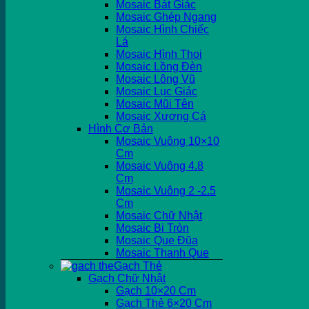
Mosaic Bát Giác
Mosaic Ghép Ngang
Mosaic Hình Chiếc
Lá
Mosaic Hình Thoi
Mosaic Lồng Đèn
Mosaic Lông Vũ
Mosaic Lục Giác
Mosaic Mũi Tên
Mosaic Xương Cá
Hình Cơ Bản
Mosaic Vuông 10×10
Cm
Mosaic Vuông 4.8
Cm
Mosaic Vuông 2 -2.5
Cm
Mosaic Chữ Nhật
Mosaic Bi Tròn
Mosaic Que Đũa
Mosaic Thanh Que
Gạch Thẻ
Gạch Chữ Nhật
Gạch 10×20 Cm
Gạch Thẻ 6×20 Cm