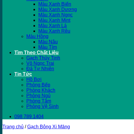
Màu Xanh Biển
Màu Xanh Dương
Màu Xanh Ngọc
Màu Xanh Mint
Màu Xanh Lá
Màu Xanh Rêu
Màu Hồng
Màu Nâu
Màu Tím
Tìm Theo Chất Liệu
Gạch Thủy Tinh
Vỏ Ngọc Trai
Đá Tự Nhiên
Tin Tức
Hồ Bơi
Phòng Bếp
Phòng Khách
Phòng Ngủ
Phòng Tắm
Phòng Vệ Sinh
098 789 1404
Trang chủ
/
Gạch Bông Xi Măng