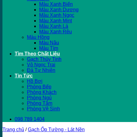
Màu Xanh Biển
Màu Xanh Dương
Màu Xanh Ngọc
Màu Xanh Mint
Màu Xanh Lá
Màu Xanh Rêu
Màu Hồng
Màu Nâu
Màu Tím
Tìm Theo Chất Liệu
Gạch Thủy Tinh
Vỏ Ngọc Trai
Đá Tự Nhiên
Tin Tức
Hồ Bơi
Phòng Bếp
Phòng Khách
Phòng Ngủ
Phòng Tắm
Phòng Vệ Sinh
098 789 1404
Trang chủ
/
Gạch Ốp Tường - Lát Nền