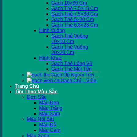
Gạch 10×30 Cm
Gạch Thẻ 7.5×15 Cm
Gạch Thẻ 7.5×30 Cm
Gạch Thẻ 5×20 Cm
Gạch Thẻ 6.8×28 Cm
Hình Vuông
Gạch Thẻ Vuông
10×10 Cm
Gạch Thẻ Vuông
20×20 Cm
Hình Khác
Gạch Thẻ Lông Vũ
Gạch Thẻ Mũi Tên
Gạch Ốp Ngoài Trời
Gạch Chỉ – Viền
Trang Chủ
Tìm Theo Màu Sắc
Đơn Sắc
Màu Đen
Màu Trắng
Màu Xám
Màu Nổi Bật
Màu Đỏ
Màu Cam
Màu Xanh