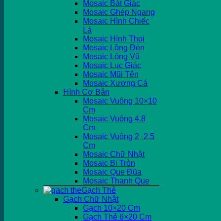
Mosaic Bát Giác
Mosaic Ghép Ngang
Mosaic Hình Chiếc
Lá
Mosaic Hình Thoi
Mosaic Lồng Đèn
Mosaic Lông Vũ
Mosaic Lục Giác
Mosaic Mũi Tên
Mosaic Xương Cá
Hình Cơ Bản
Mosaic Vuông 10×10
Cm
Mosaic Vuông 4.8
Cm
Mosaic Vuông 2 -2.5
Cm
Mosaic Chữ Nhật
Mosaic Bi Tròn
Mosaic Que Đũa
Mosaic Thanh Que
Gạch Thẻ
Gạch Chữ Nhật
Gạch 10×20 Cm
Gạch Thẻ 6×20 Cm