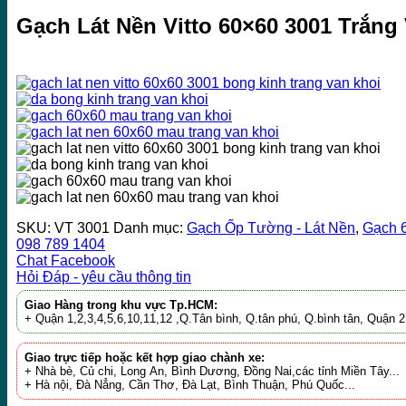
Gạch Lát Nền Vitto 60×60 3001 Trắng
SKU:
VT 3001
Danh mục:
Gạch Ốp Tường - Lát Nền
,
Gạch 
098 789 1404
Chat Facebook
Hỏi Đáp - yêu cầu thông tin
Giao Hàng trong khu vực Tp.HCM:
+ Quận 1,2,3,4,5,6,10,11,12 ,Q.Tân bình, Q.tân phú, Q.bình tân, Quận
Giao trực tiếp hoặc kết hợp giao chành xe:
+ Nhà bè, Củ chi, Long An, Bình Dương, Đồng Nai,các tỉnh Miền Tây...
+ Hà nội, Đà Nẳng, Cần Thơ, Đà Lạt, Bình Thuận, Phú Quốc...