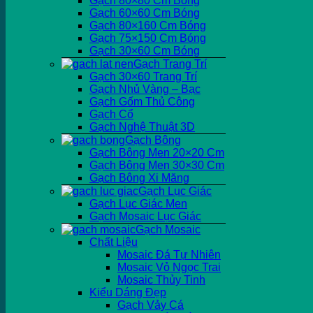
Gạch 80×80 Cm Bóng
Gạch 60×60 Cm Bóng
Gạch 80×160 Cm Bóng
Gạch 75×150 Cm Bóng
Gạch 30×60 Cm Bóng
Gạch Trang Trí
Gạch 30×60 Trang Trí
Gạch Nhủ Vàng – Bạc
Gạch Gốm Thủ Công
Gạch Cổ
Gạch Nghệ Thuật 3D
Gạch Bông
Gạch Bông Men 20×20 Cm
Gạch Bông Men 30×30 Cm
Gạch Bông Xi Măng
Gạch Lục Giác
Gạch Lục Giác Men
Gạch Mosaic Lục Giác
Gạch Mosaic
Chất Liệu
Mosaic Đá Tự Nhiên
Mosaic Vỏ Ngọc Trai
Mosaic Thủy Tinh
Kiểu Dáng Đẹp
Gạch Vảy Cá