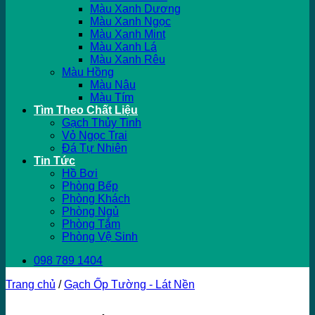
Màu Xanh Dương
Màu Xanh Ngọc
Màu Xanh Mint
Màu Xanh Lá
Màu Xanh Rêu
Màu Hồng
Màu Nâu
Màu Tím
Tìm Theo Chất Liệu
Gạch Thủy Tinh
Vỏ Ngọc Trai
Đá Tự Nhiên
Tin Tức
Hồ Bơi
Phòng Bếp
Phòng Khách
Phòng Ngủ
Phòng Tắm
Phòng Vệ Sinh
098 789 1404
Trang chủ
/
Gạch Ốp Tường - Lát Nền