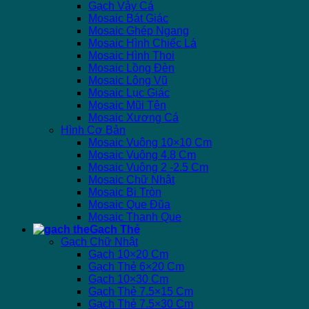
Gạch Vảy Cá
Mosaic Bát Giác
Mosaic Ghép Ngang
Mosaic Hình Chiếc Lá
Mosaic Hình Thoi
Mosaic Lồng Đèn
Mosaic Lông Vũ
Mosaic Lục Giác
Mosaic Mũi Tên
Mosaic Xương Cá
Hình Cơ Bản
Mosaic Vuông 10×10 Cm
Mosaic Vuông 4.8 Cm
Mosaic Vuông 2 -2.5 Cm
Mosaic Chữ Nhật
Mosaic Bi Tròn
Mosaic Que Đũa
Mosaic Thanh Que
Gạch Thẻ
Gạch Chữ Nhật
Gạch 10×20 Cm
Gạch Thẻ 6×20 Cm
Gạch 10×30 Cm
Gạch Thẻ 7.5×15 Cm
Gạch Thẻ 7.5×30 Cm