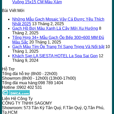
Vuông 15x15 CM Màu Xám
Bài Viết Mới
Những Mẫu Gạch Mosaic Vảy Cá Được Yêu Thích
Nhất 2025
13 Tháng 2, 2025
Gạch Hồ Bơi Màu Xanh Lá Cây Mới Xu Hướng
8
Tháng 2, 2025
Tổng Hợp 34+ Mẫu Gạch Ốp Bếp 300×600 MM Đủ
Màu Sắc
20 Tháng 1, 2025
Gạch Màu Tím Ốp Trang Trí Sang Trọng Và Nổi bật
10
Tháng 1, 2025
Khách Sạn LA SIESTA HOTEL La Spa Sai Gon
12
Tháng 9, 2024
Hỗ Trợ
Tổng đài hỗ trợ (8h00 - 22h00)
Showrrom (8h00 - 12h00) (13h00-17h00)
Tổng đài mua hàng:098 789 1404
Hotline :0902 402 531
Liên Hệ Công Ty
CÔNG TY TNHH SAGOMY
Showroom: 573 Tân Kỳ Tân Quý, F.Tân Quý, Q.Tân Phú,
Tp.HCM