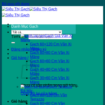
Bỏ qua nội dung
Danh Mục Gạch
Gạch Giả Vân Xi
Tìm kiếm:
Măng
Gạch 60×120 Cm Vân Xi
Măng
Đăng nhập / Đăng ký
Gạch 80×80 Cm Vân Xi
Măng
Giỏ hàng /
Gạch 60×60 Cm Vân Xi
Măng
Gạch 40×80 Cm Vân Xi
Măng
Gạch 30×60 Cm Vân Xi
Măng
Chưa có sản phẩm trong giỏ hàng.
Gạch Terrazzo
Đá Mài
Quay trở lại cửa hàng
Gạch 60×120 Cm Vân
Terrazzo
Giỏ hàng
Gạch 80×80 Cm Vân