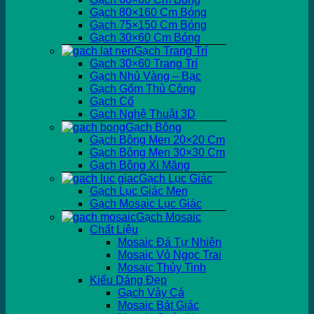
Gạch 80×160 Cm Bóng
Gạch 75×150 Cm Bóng
Gạch 30×60 Cm Bóng
Gạch Trang Trí
Gạch 30×60 Trang Trí
Gạch Nhủ Vàng – Bạc
Gạch Gốm Thủ Công
Gạch Cổ
Gạch Nghệ Thuật 3D
Gạch Bông
Gạch Bông Men 20×20 Cm
Gạch Bông Men 30×30 Cm
Gạch Bông Xi Măng
Gạch Lục Giác
Gạch Lục Giác Men
Gạch Mosaic Lục Giác
Gạch Mosaic
Chất Liệu
Mosaic Đá Tự Nhiên
Mosaic Vỏ Ngọc Trai
Mosaic Thủy Tinh
Kiểu Dáng Đẹp
Gạch Vảy Cá
Mosaic Bát Giác