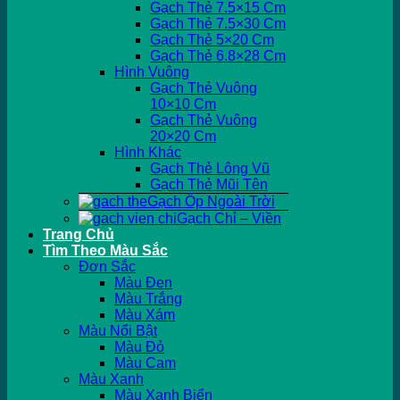
Gạch Thẻ 7.5×15 Cm
Gạch Thẻ 7.5×30 Cm
Gạch Thẻ 5×20 Cm
Gạch Thẻ 6.8×28 Cm
Hình Vuông
Gạch Thẻ Vuông
10×10 Cm
Gạch Thẻ Vuông
20×20 Cm
Hình Khác
Gạch Thẻ Lông Vũ
Gạch Thẻ Mũi Tên
Gạch Ốp Ngoài Trời
Gạch Chỉ – Viền
Trang Chủ
Tìm Theo Màu Sắc
Đơn Sắc
Màu Đen
Màu Trắng
Màu Xám
Màu Nổi Bật
Màu Đỏ
Màu Cam
Màu Xanh
Màu Xanh Biển