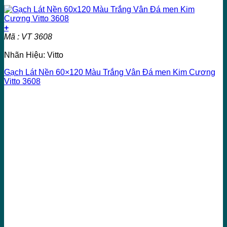
+
Mã : VT 3608
Nhãn Hiệu: Vitto
Gạch Lát Nền 60×120 Màu Trắng Vân Đá men Kim Cương
Vitto 3608