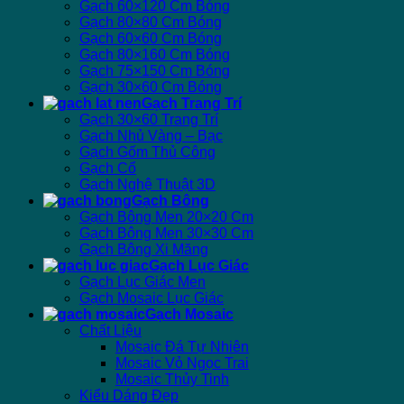
Gạch 60×120 Cm Bóng
Gạch 80×80 Cm Bóng
Gạch 60×60 Cm Bóng
Gạch 80×160 Cm Bóng
Gạch 75×150 Cm Bóng
Gạch 30×60 Cm Bóng
Gạch Trang Trí
Gạch 30×60 Trang Trí
Gạch Nhủ Vàng – Bạc
Gạch Gốm Thủ Công
Gạch Cổ
Gạch Nghệ Thuật 3D
Gạch Bông
Gạch Bông Men 20×20 Cm
Gạch Bông Men 30×30 Cm
Gạch Bông Xi Măng
Gạch Lục Giác
Gạch Lục Giác Men
Gạch Mosaic Lục Giác
Gạch Mosaic
Chất Liệu
Mosaic Đá Tự Nhiên
Mosaic Vỏ Ngọc Trai
Mosaic Thủy Tinh
Kiểu Dáng Đẹp