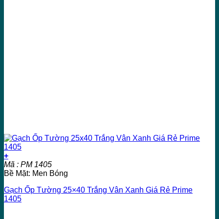
+
Mã : PM 1405
Bề Mặt: Men Bóng
Gạch Ốp Tường 25×40 Trắng Vân Xanh Giá Rẻ Prime
1405