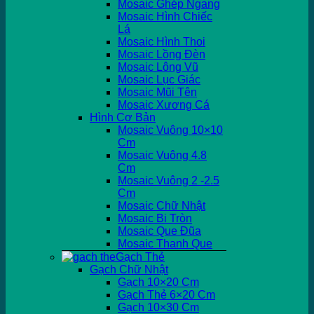
Mosaic Ghép Ngang
Mosaic Hình Chiếc
Lá
Mosaic Hình Thoi
Mosaic Lồng Đèn
Mosaic Lông Vũ
Mosaic Lục Giác
Mosaic Mũi Tên
Mosaic Xương Cá
Hình Cơ Bản
Mosaic Vuông 10×10
Cm
Mosaic Vuông 4.8
Cm
Mosaic Vuông 2 -2.5
Cm
Mosaic Chữ Nhật
Mosaic Bi Tròn
Mosaic Que Đũa
Mosaic Thanh Que
Gạch Thẻ
Gạch Chữ Nhật
Gạch 10×20 Cm
Gạch Thẻ 6×20 Cm
Gạch 10×30 Cm