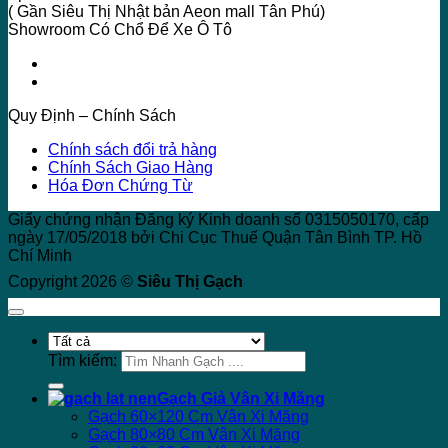
( Gần Siêu Thị Nhật bản Aeon mall Tân Phú)
Showroom Có Chổ Để Xe Ô Tô
Quy Định – Chính Sách
Chính sách đổi trả hàng
Chính Sách Giao Hàng
Hóa Đơn Chứng Từ
Giấy chứng nhận Đăng ký Kinh doanh số 0315050170, cấp
ngày 17/05/2018 bởi Chi Cục Thuế Quận Tân Bình TP. Hồ
Chí Minh
Copyright 2026 ©
Siêu Thị Gạch
Tìm kiếm:
Gạch Giả Vân Xi Măng
Gạch 60×120 Cm Vân Xi Măng
Gạch 80×80 Cm Vân Xi Măng