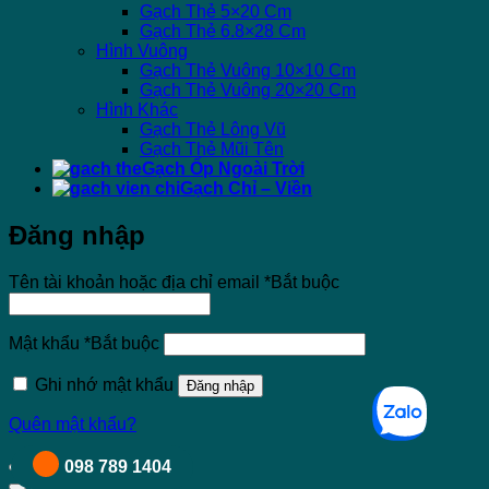
Gạch Thẻ 5×20 Cm
Gạch Thẻ 6.8×28 Cm
Hình Vuông
Gạch Thẻ Vuông 10×10 Cm
Gạch Thẻ Vuông 20×20 Cm
Hình Khác
Gạch Thẻ Lông Vũ
Gạch Thẻ Mũi Tên
Gạch Ốp Ngoài Trời
Gạch Chỉ – Viền
Đăng nhập
Tên tài khoản hoặc địa chỉ email
*
Bắt buộc
Mật khẩu
*
Bắt buộc
Ghi nhớ mật khẩu
Đăng nhập
Quên mật khẩu?
098 789 1404