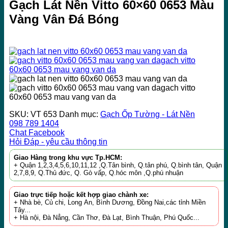
Gạch Lát Nền Vitto 60×60 0653 Màu
Vàng Vân Đá Bóng
SKU:
VT 653
Danh mục:
Gạch Ốp Tường - Lát Nền
098 789 1404
Chat Facebook
Hỏi Đáp - yêu cầu thông tin
Giao Hàng trong khu vực Tp.HCM:
+ Quận 1,2,3,4,5,6,10,11,12 ,Q.Tân bình, Q.tân phú, Q.bình tân, Quận
2,7,8,9, Q.Thủ đức, Q. Gò vấp, Q.hóc môn ,Q.phú nhuận
Giao trực tiếp hoặc kết hợp giao chành xe:
+ Nhà bè, Củ chi, Long An, Bình Dương, Đồng Nai,các tỉnh Miền
Tây...
+ Hà nội, Đà Nẳng, Cần Thơ, Đà Lạt, Bình Thuận, Phú Quốc...