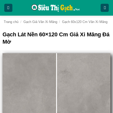
Bỏ
qua
nội
dung
Trang chủ
/
Gạch Giả Vân Xi Măng
/
Gạch 60x120 Cm Vân Xi Măng
Gạch Lát Nền 60×120 Cm Giả Xi Măng Đá
Mờ