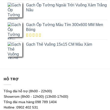
5.00
1
trên
Gạch Ốp Tường Ngoài Trời Vuông Xám Trắng
5 dựa trên
đánh giá
Nâu
Gạch Ốp Tường Màu Tím 300x600 MM Men
Bóng
5.00
1
trên
Gạch Thẻ Vuông 15x15 CM Màu Xám
5 dựa trên
đánh giá
HỖ TRỢ
Tổng đài hỗ trợ (8h00 - 22h00)
Showrrom (8h00 - 12h00) (13h00-17h00)
Tổng đài mua hàng:098 789 1404
Hotline :0902 402 531