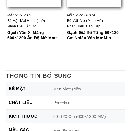
Mã : NK612311
Mã : SGAPO1074
Mã
Bề Mặt: Mài Hone ( mờ)
Bề Mặt: Men Matt (Mờ)
Bề
Nhãn Hiệu: Ấn Độ
Nhãn Hiệu: Cao Cấp
Nh
Gạch Vân Xi Măng
Gạch Giả Bê Tông 60×120
G
600×1200 Ấn Độ Mờ Matt
Cm Nhiều Vân Mờ Mịn
Đ
Xám
6
THÔNG TIN BỔ SUNG
BỀ MẶT
Men Matt (Mờ)
CHẤT LIỆU
Porcelain
KÍCH THƯỚC
60×120 Cm (600×1200 MM)
MÀU SẮC
Màu Xám đen