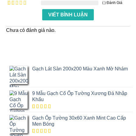
xếp
( ) Đánh Giá
Được
5 sao
hạng
xếp
Được
3
5
hạng
VIẾT BÌNH LUẬN
xếp
sao
2
5
hạng
sao
1
5
Chưa có đánh giá nào.
sao
Gạch Lát Sàn 200x200 Màu Xanh Mờ Nhám
9 Mẫu Gạch Cổ Ốp Tường Xương Đá Nhập
Khẩu
5.00
1
trên
Gạch Ốp Tường 30x60 Xanh Mint Cao Cấp
5 dựa trên
đánh giá
Men Bóng