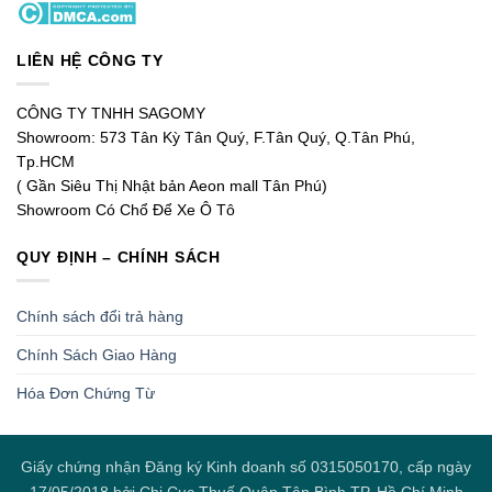
LIÊN HỆ CÔNG TY
CÔNG TY TNHH SAGOMY
Showroom: 573 Tân Kỳ Tân Quý, F.Tân Quý, Q.Tân Phú,
Tp.HCM
( Gần Siêu Thị Nhật bản Aeon mall Tân Phú)
Showroom Có Chổ Để Xe Ô Tô
QUY ĐỊNH – CHÍNH SÁCH
Chính sách đổi trả hàng
Chính Sách Giao Hàng
Hóa Đơn Chứng Từ
Giấy chứng nhận Đăng ký Kinh doanh số 0315050170, cấp ngày
17/05/2018 bởi Chi Cục Thuế Quận Tân Bình TP. Hồ Chí Minh