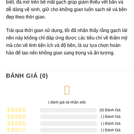
biệt, đá mờ trên bề mặt gạch giúp giảm thiểu vết bẩn và
dễ dàng vệ sinh, giữ cho không gian luôn sạch sẽ và bền
đẹp theo thời gian.
Trải qua thời gian sử dụng, tôi đã nhận thấy rằng gạch lát
nền này không chỉ đáp ứng được các tiêu chí về thẩm mỹ
mà còn về tính tiện ích và độ bền, là sự lựa chọn hoàn
hảo để tạo nên không gian sang trọng và ấn tượng.
ĐÁNH GIÁ (0)
( đánh giá và nhận xét)
(0) Đánh Giá
( ) Đánh Giá
Được xếp
hạng
5
5
( ) Đánh Giá
Được
sao
xếp
( ) Đánh Giá
Được
hạng
4