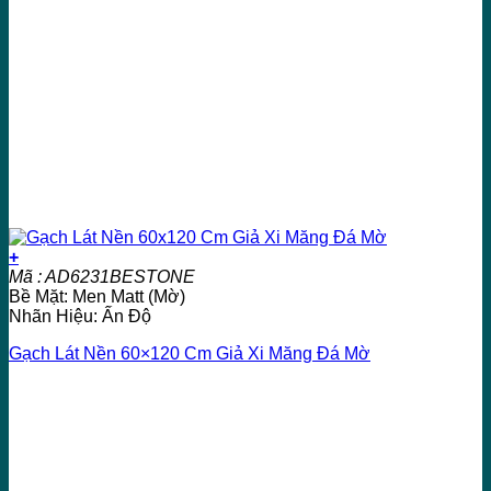
+
Mã : AD6231BESTONE
Bề Mặt: Men Matt (Mờ)
Nhãn Hiệu: Ấn Độ
Gạch Lát Nền 60×120 Cm Giả Xi Măng Đá Mờ