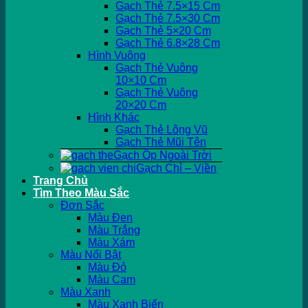
Gạch Thẻ 7.5×15 Cm
Gạch Thẻ 7.5×30 Cm
Gạch Thẻ 5×20 Cm
Gạch Thẻ 6.8×28 Cm
Hình Vuông
Gạch Thẻ Vuông
10×10 Cm
Gạch Thẻ Vuông
20×20 Cm
Hình Khác
Gạch Thẻ Lông Vũ
Gạch Thẻ Mũi Tên
Gạch Ốp Ngoài Trời
Gạch Chỉ – Viền
Trang Chủ
Tìm Theo Màu Sắc
Đơn Sắc
Màu Đen
Màu Trắng
Màu Xám
Màu Nổi Bật
Màu Đỏ
Màu Cam
Màu Xanh
Màu Xanh Biển