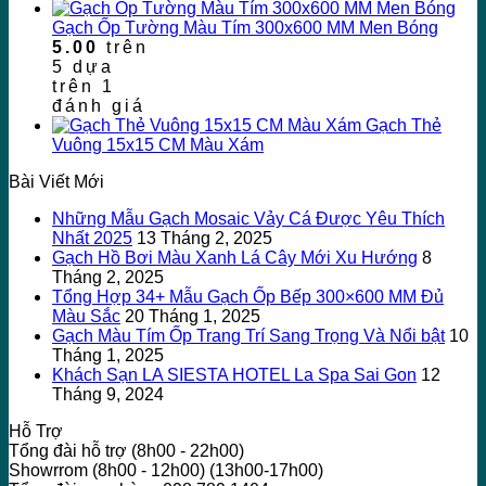
Gạch Ốp Tường Màu Tím 300x600 MM Men Bóng
5.00
trên
5 dựa
trên
1
đánh giá
Gạch Thẻ
Vuông 15x15 CM Màu Xám
Bài Viết Mới
Những Mẫu Gạch Mosaic Vảy Cá Được Yêu Thích
Nhất 2025
13 Tháng 2, 2025
Gạch Hồ Bơi Màu Xanh Lá Cây Mới Xu Hướng
8
Tháng 2, 2025
Tổng Hợp 34+ Mẫu Gạch Ốp Bếp 300×600 MM Đủ
Màu Sắc
20 Tháng 1, 2025
Gạch Màu Tím Ốp Trang Trí Sang Trọng Và Nổi bật
10
Tháng 1, 2025
Khách Sạn LA SIESTA HOTEL La Spa Sai Gon
12
Tháng 9, 2024
Hỗ Trợ
Tổng đài hỗ trợ (8h00 - 22h00)
Showrrom (8h00 - 12h00) (13h00-17h00)