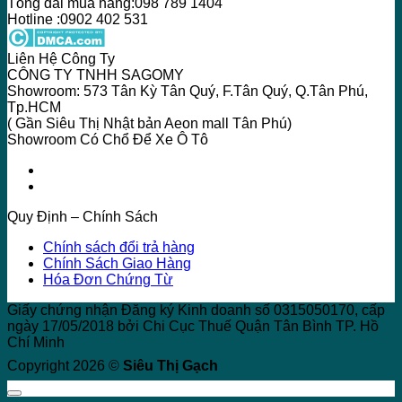
Tổng đài mua hàng:098 789 1404
Hotline :0902 402 531
Liên Hệ Công Ty
CÔNG TY TNHH SAGOMY
Showroom: 573 Tân Kỳ Tân Quý, F.Tân Quý, Q.Tân Phú,
Tp.HCM
( Gần Siêu Thị Nhật bản Aeon mall Tân Phú)
Showroom Có Chổ Để Xe Ô Tô
Quy Định – Chính Sách
Chính sách đổi trả hàng
Chính Sách Giao Hàng
Hóa Đơn Chứng Từ
Giấy chứng nhận Đăng ký Kinh doanh số 0315050170, cấp
ngày 17/05/2018 bởi Chi Cục Thuế Quận Tân Bình TP. Hồ
Chí Minh
Copyright 2026 ©
Siêu Thị Gạch