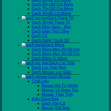
Gạch 80×160 Cm Bóng
Gạch 75×150 Cm Bóng
Gạch 30×60 Cm Bóng
Gạch Trang Trí
Gạch 30×60 Trang Trí
Gạch Nhủ Vàng – Bạc
Gạch Gốm Thủ Công
Gạch Cổ
Gạch Nghệ Thuật 3D
Gạch Bông
Gạch Bông Men 20×20 Cm
Gạch Bông Men 30×30 Cm
Gạch Bông Xi Măng
Gạch Lục Giác
Gạch Lục Giác Men
Gạch Mosaic Lục Giác
Gạch Mosaic
Chất Liệu
Mosaic Đá Tự Nhiên
Mosaic Vỏ Ngọc Trai
Mosaic Thủy Tinh
Kiểu Dáng Đẹp
Gạch Vảy Cá
Mosaic Bát Giác