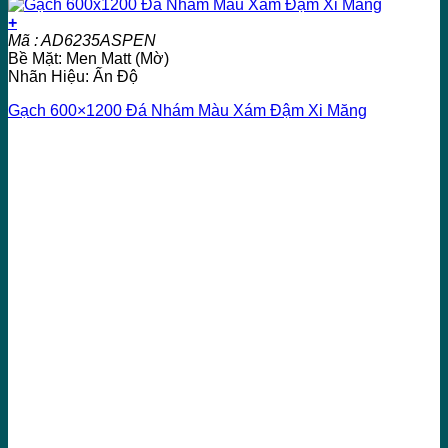
+
Mã : AD6235ASPEN
Bề Mặt: Men Matt (Mờ)
Nhãn Hiệu: Ấn Độ
Gạch 600×1200 Đá Nhám Màu Xám Đậm Xi Măng