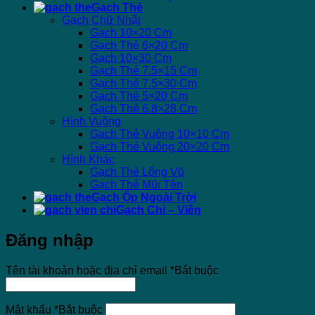
Gạch Thẻ
Gạch Chữ Nhật
Gạch 10×20 Cm
Gạch Thẻ 6×20 Cm
Gạch 10×30 Cm
Gạch Thẻ 7.5×15 Cm
Gạch Thẻ 7.5×30 Cm
Gạch Thẻ 5×20 Cm
Gạch Thẻ 6.8×28 Cm
Hình Vuông
Gạch Thẻ Vuông 10×10 Cm
Gạch Thẻ Vuông 20×20 Cm
Hình Khác
Gạch Thẻ Lông Vũ
Gạch Thẻ Mũi Tên
Gạch Ốp Ngoài Trời
Gạch Chỉ – Viền
Đăng nhập
Tên tài khoản hoặc địa chỉ email
*
Bắt buộc
Mật khẩu
*
Bắt buộc