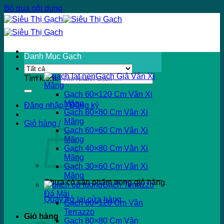
Bỏ qua nội dung
Danh Mục Gạch
Gạch Giả Vân Xi
Tìm kiếm:
Măng
Gạch 60×120 Cm Vân Xi
Măng
Đăng nhập / Đăng ký
Gạch 80×80 Cm Vân Xi
Măng
Giỏ hàng /
Gạch 60×60 Cm Vân Xi
Măng
Gạch 40×80 Cm Vân Xi
Măng
Gạch 30×60 Cm Vân Xi
Măng
Chưa có sản phẩm trong giỏ hàng.
Gạch Terrazzo
Đá Mài
Quay trở lại cửa hàng
Gạch 60×120 Cm Vân
Terrazzo
Giỏ hàng
Gạch 80×80 Cm Vân