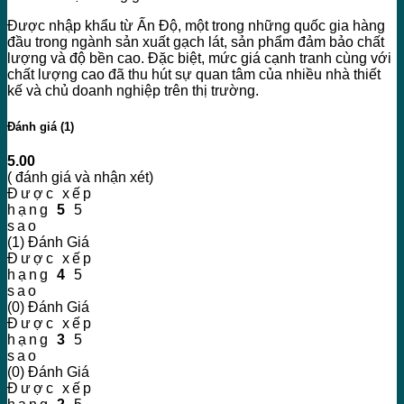
Được nhập khẩu từ Ấn Độ, một trong những quốc gia hàng
đầu trong ngành sản xuất gạch lát, sản phẩm đảm bảo chất
lượng và độ bền cao. Đặc biệt, mức giá cạnh tranh cùng với
chất lượng cao đã thu hút sự quan tâm của nhiều nhà thiết
kế và chủ doanh nghiệp trên thị trường.
Đánh giá (1)
5.00
( đánh giá và nhận xét)
Được xếp
hạng
5
5
sao
(1) Đánh Giá
Được xếp
hạng
4
5
sao
(0) Đánh Giá
Được xếp
hạng
3
5
sao
(0) Đánh Giá
Được xếp