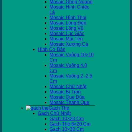
Mosaic Ghép Ngang
Mosaic Hình Chiếc
Lá
Mosaic Hình Thoi
Mosaic Lồng Đèn
Mosaic Lông Vũ
Mosaic Lục Giác
Mosaic Mũi Tên
Mosaic Xương Cá
Hình Cơ Bản
Mosaic Vuông 10×10
Cm
Mosaic Vuông 4.8
Cm
Mosaic Vuông 2 -2.5
Cm
Mosaic Chữ Nhật
Mosaic Bi Tròn
Mosaic Que Đũa
Mosaic Thanh Que
Gạch Thẻ
Gạch Chữ Nhật
Gạch 10×20 Cm
Gạch Thẻ 6×20 Cm
Gạch 10×30 Cm