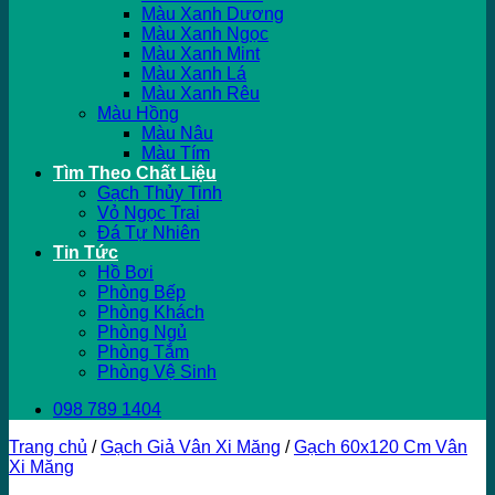
Màu Xanh Dương
Màu Xanh Ngọc
Màu Xanh Mint
Màu Xanh Lá
Màu Xanh Rêu
Màu Hồng
Màu Nâu
Màu Tím
Tìm Theo Chất Liệu
Gạch Thủy Tinh
Vỏ Ngọc Trai
Đá Tự Nhiên
Tin Tức
Hồ Bơi
Phòng Bếp
Phòng Khách
Phòng Ngủ
Phòng Tắm
Phòng Vệ Sinh
098 789 1404
Trang chủ
/
Gạch Giả Vân Xi Măng
/
Gạch 60x120 Cm Vân
Xi Măng