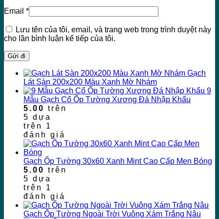
Email
*
Lưu tên của tôi, email, và trang web trong trình duyệt này
cho lần bình luận kế tiếp của tôi.
Gạch
Lát Sàn 200x200 Màu Xanh Mờ Nhám
9
Mẫu Gạch Cổ Ốp Tường Xương Đá Nhập Khẩu
5.00
trên
5 dựa
trên
1
đánh giá
Gạch Ốp Tường 30x60 Xanh Mint Cao Cấp Men Bóng
5.00
trên
5 dựa
trên
1
đánh giá
Gạch Ốp Tường Ngoài Trời Vuông Xám Trắng Nâu