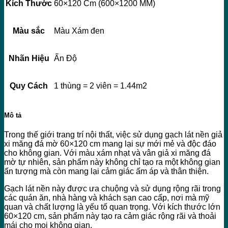
Kích Thước
60×120 Cm (600×1200 MM)
Màu sắc
Màu Xám đen
Nhãn Hiệu
Ấn Độ
Quy Cách
1 thùng = 2 viên = 1.44m2
Mô tả
Trong thế giới trang trí nội thất, việc sử dụng gạch lát nền giả
xi măng đá mờ 60×120 cm mang lại sự mới mẻ và độc đáo
cho không gian. Với màu xám nhạt và vân giả xi măng đá
mờ tự nhiên, sản phẩm này không chỉ tạo ra một không gian
ấn tượng mà còn mang lại cảm giác ấm áp và thân thiện.
Gạch lát nền này được ưa chuộng và sử dụng rộng rãi trong
các quán ăn, nhà hàng và khách sạn cao cấp, nơi mà mỹ
quan và chất lượng là yếu tố quan trọng. Với kích thước lớn
60×120 cm, sản phẩm này tạo ra cảm giác rộng rãi và thoải
mái cho mọi không gian.