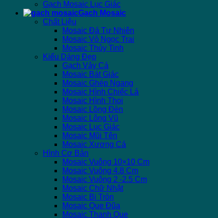
Gạch Mosaic Lục Giác
Gạch Mosaic
Chất Liệu
Mosaic Đá Tự Nhiên
Mosaic Vỏ Ngọc Trai
Mosaic Thủy Tinh
Kiểu Dáng Đẹp
Gạch Vảy Cá
Mosaic Bát Giác
Mosaic Ghép Ngang
Mosaic Hình Chiếc Lá
Mosaic Hình Thoi
Mosaic Lồng Đèn
Mosaic Lông Vũ
Mosaic Lục Giác
Mosaic Mũi Tên
Mosaic Xương Cá
Hình Cơ Bản
Mosaic Vuông 10×10 Cm
Mosaic Vuông 4.8 Cm
Mosaic Vuông 2 -2.5 Cm
Mosaic Chữ Nhật
Mosaic Bi Tròn
Mosaic Que Đũa
Mosaic Thanh Que